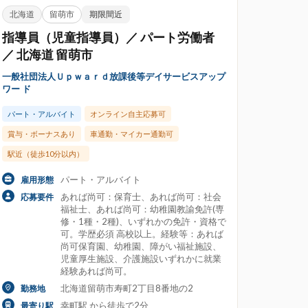
北海道
留萌市
期限間近
年度任用職員
準社員
指導員（児童指導員）／ パート労働者
／ 北海道 留萌市
一般社団法人Ｕｐｗａｒｄ放課後等デイサービスアップ
ワー ド
ブランク可・歓迎
年齢不問
パート・アルバイト
オンライン自主応募可
登用あり
第二新卒歓迎
賞与・ボーナスあり
車通勤・マイカー通勤可
駅近（徒歩10分以内）
パート・アルバイト
雇用形態
あれば尚可：保育士、あれば尚可：社会
応募要件
祝休み
土曜のみ
福祉士、あれば尚可：幼稚園教諭免許(専
修・1種・2種)、いずれかの免許・資格で
上
年間休日130日以上
可。学歴必須 高校以上。経験等：あれば
尚可保育園、幼稚園、障がい福祉施設、
週休3日制
児童厚生施設、介護施設いずれかに就業
経験あれば尚可。
北海道留萌市寿町2丁目8番地の2
勤務地
幸町駅 から徒歩で2分
最寄り駅
トミック教育
レッジョ・エミリア教育