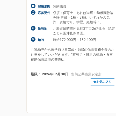
契約職員
雇用形態
資格取得支援制度・キャリアアップ充実
必須：保育士、あれば尚可：幼稚園教諭
応募要件
免許(専修・1種・2種)、いずれかの免
駅近（徒歩10分以内）
高収入・高給料
許・資格で可。学歴。経験等：。
北海道留萌市沖見町3丁目267番地「認定
勤務地
年収・給与
こども園沖見保育園...
年収300万円以上
年収400万円以上
時給172,000円～182,400円
給与
給料35万円以上
給料40万円以上
◇乳幼児から就学前児童(0歳～5歳)の保育業務全般のお
仕事をしていただきます。*着替え・排泄の補助・食事
補助保育環境の整備(...
時給
時給1200円以上
時給1300円以上
期限： 2026年06月30日
- 留萌公共職業安定所
時給1900円以上
時給2000円以上
★お気に入り
役職等
主任・副主任
保育補助
児童発達
管理職・候補