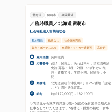
北海道
留萌市
期限間近
／ 臨時職員／ 北海道 留萌市
社会福祉法人留萌萌幼会
契約職員
残業なし
社会保険完備
賞与・ボーナスあり
車通勤・マイカー通勤可
高時給
契約職員
雇用形態
必須：保育士、あれば尚可：幼稚園教諭
応募要件
免許(専修・1種・2種)、いずれかの免
許・資格で可。学歴不問。経験等：不
問。
北海道留萌市沖見町3丁目267番地「認定
勤務地
こども園沖見保育園...
時給172,000円～182,400円
給与
◇乳幼児から就学前児童(0歳～5歳)の保育業務全般のお
仕事をしていただきます。*着替え・排泄の補助・食事