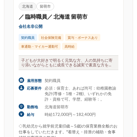
北海道
留萌市
職員
派遣パート
嘱託職員
派遣社員
会計
／ 臨時職員／ 北海道 留萌市
会社名非公開
契約職員
社会保険完備
賞与・ボーナスあり
上・シニア歓迎
UIJターン歓迎
ダブルワーク・副業可
車通勤・マイカー通勤可
高時給
新卒歓迎
既卒歓迎
未経験可・初心者歓迎
正職員
子どもが大好きで明るく元気な方、人の気持ちに寄
り添いながらともに成長できる誠実で素直な方を...
契約職員
雇用形態
必須：保育士、あれば尚可：幼稚園教諭
応募要件
み勤務
午後のみ勤務
単発
土日休み
土日
免許(専修・1種・2種)、いずれかの免
許・資格で可。学歴。経験等：。
平日のみ
年間休日110日以上
年間休日120日以
北海道留萌市
勤務地
日からOK
週2日からOK
週3日からOK
週休2日制
時給172,000円～182,400円
給与
◇乳幼児から就学前児童(0歳～5歳)の保育業務全般のお
仕事をしていただきます。*着替え・排泄の補助・食事
トホーム
モンテッソーリ教育
ヨコミネ式教育
リ