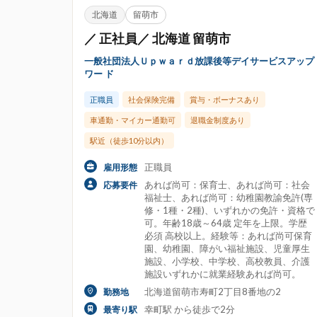
雇用形態
北海道
留萌市
正職員
パート・アルバイト
契約
／ 正社員／ 北海道 留萌市
産休・育休代替職員
その他・正社員以外
一般社団法人Ｕｐｗａｒｄ放課後等デイサービスアップ
ワー ド
応募要件
正職員
社会保険完備
賞与・ボーナスあり
40歳代歓迎
50歳代歓迎
60歳以
車通勤・マイカー通勤可
退職金制度あり
扶養内勤務歓迎
支度金制度あり
駅近（徒歩10分以内）
経験者歓迎・優遇
正職員
雇用形態
あれば尚可：保育士、あれば尚可：社会
応募要件
勤務・休日
福祉士、あれば尚可：幼稚園教諭免許(専
シフト制
スキマ時間勤務
午前の
修・1種・2種)、いずれかの免許・資格で
可。年齢18歳～64歳 定年を上限。学歴
夕方から・夕方のみ勤務可
夜間保育あり
必須 高校以上。経験等：あれば尚可保育
園、幼稚園、障がい福祉施設、児童厚生
時差出勤あり
短時間勤務可
週1
施設、小学校、中学校、高校教員、介護
施設いずれかに就業経験あれば尚可。
北海道留萌市寿町2丁目8番地の2
勤務地
園の特徴
幸町駅 から徒歩で2分
最寄り駅
NPO法人運営
のびのび保育
アッ