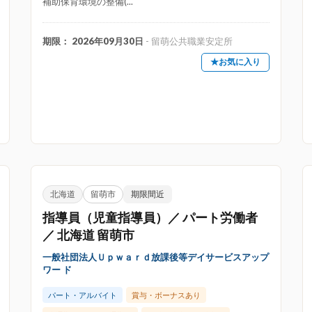
補助保育環境の整備(...
児保育（産休明保育）あり
公立保育園
大規模保育園
期限： 2026年09月30日
- 留萌公共職業安定所
会福祉法人運営
縦割り保育
自治体運営
自然保育
★お気に入り
ショナル・プリスクール
バイリンガル保育園
ベビーシ
業主導型保育事業
児童発達支援・放課後等デイサービス
（保育ママ）
小規模認可保育園
幼児教室
幼稚園
北海道
留萌市
期限間近
認可外保育所
認定こども園
認証・認定保育所
指導員（児童指導員）／ パート労働者
／ 北海道 留萌市
一般社団法人Ｕｐｗａｒｄ放課後等デイサービスアップ
規オープン
ネイルOK
ピアノ不問・苦手OK
プラ
ワー ド
家賃手当・補助あり
寮・社宅あり
急募
有
パート・アルバイト
賞与・ボーナスあり
社会保険完備
職員給食あり
英語が使える・活かせる