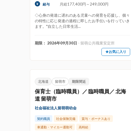
月給177,400円～249,000円
給与
中庭・園庭あり
中規模保育園
乳
◇心身の発達に遅れのある児童への発育を応援し、個々
小規模保育園
株式会社等運営
社
の特性に応じ発達の過程に即したお手伝いを行っていき
ます。*自立した日常生活...
設定保育（一斉保育）
期限： 2026年09月30日
- 留萌公共職業安定所
施設・サービス形態
★お気に入り
その他の施設・サービス形態
インターナ
乳児院
事業所内・企業内保育
企
学童保育・放課後児童クラブ
家庭的保育
北海道
留萌市
期限間近
病院内保育
託児所
認可保育所
保育士（臨時職員）／ 臨時職員／ 北海
道 留萌市
こだわり
社会福祉法人留萌萌幼会
オンライン自主応募可
オープニング・新
契約職員
社会保険完備
賞与・ボーナスあり
住宅手当あり
在宅ワーク・在宅勤務可
車通勤・マイカー通勤可
高時給
男性保育士活躍・歓迎
研修制度充実