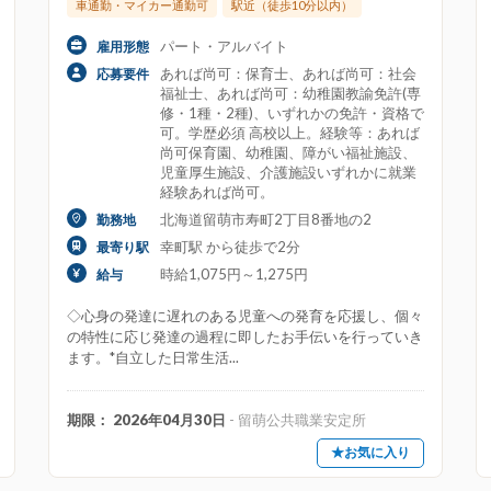
車通勤・マイカー通勤可
駅近（徒歩10分以内）
賞与・ボーナスあり
車通勤・マイカー通勤可
退職金制
パート・アルバイト
雇用形態
あれば尚可：保育士、あれば尚可：社会
応募要件
高時給
福祉士、あれば尚可：幼稚園教諭免許(専
修・1種・2種)、いずれかの免許・資格で
可。学歴必須 高校以上。経験等：あれば
尚可保育園、幼稚園、障がい福祉施設、
年収500万円以上
年収600万円以上
年収700万円以上
児童厚生施設、介護施設いずれかに就業
経験あれば尚可。
給料45万円以上
給料50万円以上
北海道留萌市寿町2丁目8番地の2
勤務地
幸町駅 から徒歩で2分
最寄り駅
時給1,075円～1,275円
給与
時給1400円以上
時給1500円以上
時給1600円以上
◇心身の発達に遅れのある児童への発育を応援し、個々
時給2500円以上
時給3000円以上
の特性に応じ発達の過程に即したお手伝いを行っていき
ます。*自立した日常生活...
支援管理責任者
公務員
国家戦略特別区域限定保育士
期限： 2026年04月30日
- 留萌公共職業安定所
★お気に入り