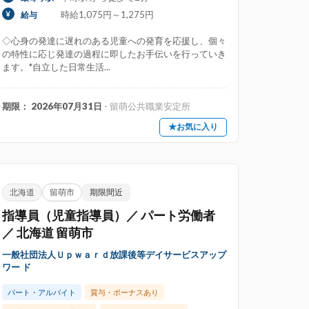
時給1,075円～1,275円
給与
学校法人運営
宗教法人運営
◇心身の発達に遅れのある児童への発育を応援し、個々
（森のようちえん）
自由保育
の特性に応じ発達の過程に即したお手伝いを行っていき
ます。*自立した日常生活...
期限： 2026年07月31日
- 留萌公共職業安定所
★お気に入り
ッター・訪問保育士
一時預かり保育
児童養護施設
病児・病後児保育
病棟保育士
北海道
留萌市
期限間近
障がい児・障がい者施設
指導員（児童指導員）／ パート労働者
／ 北海道 留萌市
一般社団法人Ｕｐｗａｒｄ放課後等デイサービスアップ
イベート充実
上京支援・サポートあり
ワー ド
給消化率高め
残業ほぼなし
パート・アルバイト
賞与・ボーナスあり
職場
見学OK
託児所あり