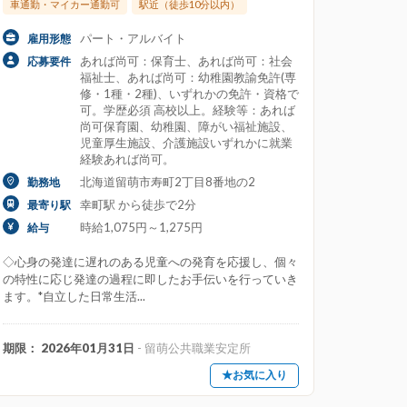
車通勤・マイカー通勤可
駅近（徒歩10分以内）
度あり
離職率が低い
パート・アルバイト
雇用形態
あれば尚可：保育士、あれば尚可：社会
応募要件
福祉士、あれば尚可：幼稚園教諭免許(専
修・1種・2種)、いずれかの免許・資格で
可。学歴必須 高校以上。経験等：あれば
尚可保育園、幼稚園、障がい福祉施設、
給料25万円以上
給料30万円以上
児童厚生施設、介護施設いずれかに就業
経験あれば尚可。
北海道留萌市寿町2丁目8番地の2
勤務地
幸町駅 から徒歩で2分
最寄り駅
時給1,075円～1,275円
給与
時給1700円以上
時給1800円以上
◇心身の発達に遅れのある児童への発育を応援し、個々
の特性に応じ発達の過程に即したお手伝いを行っていき
ます。*自立した日常生活...
園長・園長候補
子育て支援員
期限： 2026年01月31日
- 留萌公共職業安定所
★お気に入り