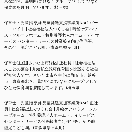
京都北区、葛地区に”ひなたグループ”として ひなた
保育園を展開しています。(埼玉県)
保育士・児童指導員(児童発達支援事業所Koti) パー
ト・バイト | 社会福祉法人つくし会 | 時給ケアハウ
ス・グループホーム・特別養護老人ホーム・デイサ
ービス センター・サービス付高齢者向け住宅等。
その他、認定こども園。(青森県鯵ヶ沢町)
保育士(主任)[さいたま市緑区] 正社員 | 社会福祉法
人ことの葉会 | 月給私立認可保育園を開設する社会
福祉法人です。さいたま市を中心に 和光市、越谷
市、東京都北区、葛地区に”ひなたグループ”として
ひなた保育園を展開しています。(埼玉県)
保育士・児童指導員(児童発達支援事業所Koti) 正社
員 | 社会福祉法人つくし会 | 月給ケアハウス・グル
ープホーム・特別養護老人ホーム・デイサービス
センター・サービス付高齢者向け住宅等。その他、
認定こども園。(青森県鰺ヶ沢町)