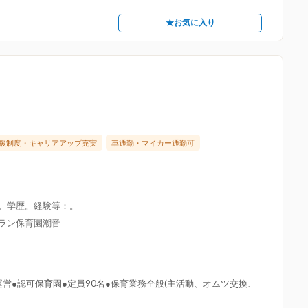
★お気に入り
援制度・キャリアアップ充実
車通勤・マイカー通勤可
限。学歴。経験等：。
グラン保育園潮音
営●認可保育園●定員90名●保育業務全般(主活動、オムツ交換、