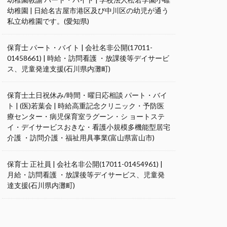
幼稚園 | 日給名古屋市港区及び中川区の幼児が通う
私立幼稚園です。(愛知県)
保育士 パート・バイト | 会社名非公開(17011-
01458661) | 時給・訪問看護 ・放課後等デイサービ
ス、児童発達支援(石川県内灘町)
保育士土日祝休み/時間・曜日応相談 パート・バイ
ト | (医)若葉会 | 時給高重記念クリニック・予防医
療センター・病児保育室ラグーン・シ ョートステ
イ・デイサービスおきな・看護小規模多機能型居宅
介護 ・訪問介護・福祉用具事業(富山県富山市)
保育士 正社員 | 会社名非公開(17011-01454961) |
月給・訪問看護 ・放課後等デイサービス、児童発
達支援(石川県内灘町)