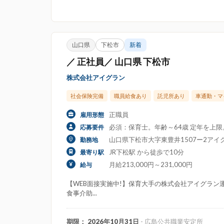
山口県
下松市
新着
／ 正社員／ 山口県 下松市
株式会社アイグラン
社会保険完備
職員給食あり
託児所あり
車通勤・マ
正職員
雇用形態
必須：保育士。年齢～64歳 定年を上
応募要件
山口県下松市大字東豊井1507ー2アイ
勤務地
JR下松駅 から徒歩で10分
最寄り駅
月給213,000円～231,000円
給与
【WEB面接実施中!】保育大手の株式会社アイグラン運
食事介助...
期限： 2026年10月31日
- 広島公共職業安定所