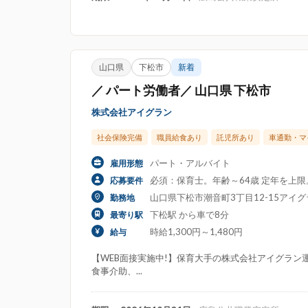
山口県
下松市
新着
／ パート労働者／ 山口県 下松市
株式会社アイグラン
社会保険完備
職員給食あり
託児所あり
車通勤・マ
パート・アルバイト
雇用形態
必須：保育士。年齢～64歳 定年を上
応募要件
山口県下松市潮音町3丁目12-15アイ
勤務地
下松駅 から車で8分
最寄り駅
時給1,300円～1,480円
給与
【WEB面接実施中!】保育大手の株式会社アイグラン運
食事介助、...