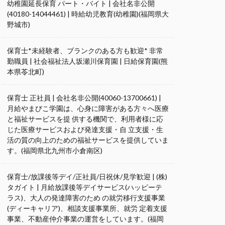
幼稚園延長保育 パート・バイト | 会社名非公開
(40180-14044461) | 時給幼児教育(幼稚園)(福岡県大
野城市)
保育士*未経験者、ブランクのある方も歓迎* 非常
勤職員 | 社会福祉法人坂瀬川保育園 | 日給保育園(熊
本県苓北町)
保育士 正社員 | 会社名非公開(40060-13700661) |
月給やまびこ学園は、心身に障害がある方々へ医療
と福祉サービスを提 供する機関で、利用者様に応
じた医療サービスおよび発達支援・自 立支援・生
活の質の向上のための福祉サービスを提供していま
す。(福岡県北九州市小倉南区)
保育士/放課後等デイ/正社員/日祝休/見学歓迎 | (株)
タガイト | 月給放課後等デイサービス(ハッピーテ
ラス)、大人の発達障害のため の就労移行支援事業
(ディーキャリア)、相談支援事業所、就労 定着支援
事業、不動産仲介事業の運営をしています。(福岡