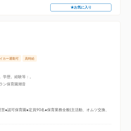
★お気に入り
イカー通勤可
高時給
限。学歴。経験等：。
グラン保育園潮音
営●認可保育園●定員90名●保育業務全般(主活動、オムツ交換、