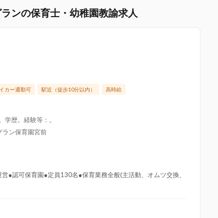
グランの保育士・幼稚園教諭求人
イカー通勤可
駅近（徒歩10分以内）
高時給
限。学歴。経験等：。
グラン保育園宮前
営●認可保育園●定員130名●保育業務全般(主活動、オムツ交換、