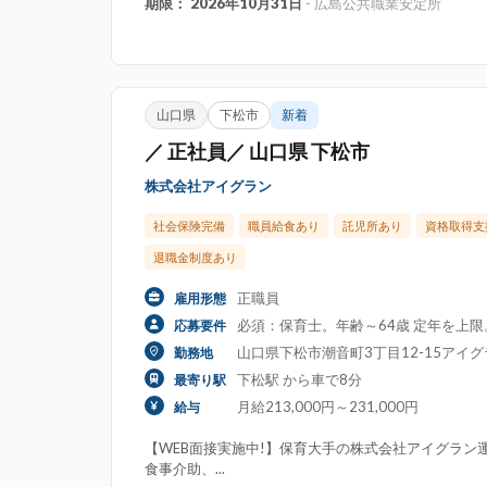
期限： 2026年10月31日
- 広島公共職業安定所
山口県
下松市
新着
／ 正社員／ 山口県 下松市
株式会社アイグラン
社会保険完備
職員給食あり
託児所あり
資格取得支
退職金制度あり
正職員
雇用形態
必須：保育士。年齢～64歳 定年を上
応募要件
山口県下松市潮音町3丁目12-15アイ
勤務地
下松駅 から車で8分
最寄り駅
月給213,000円～231,000円
給与
【WEB面接実施中!】保育大手の株式会社アイグラン運
食事介助、...