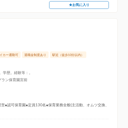
★お気に入り
イカー通勤可
退職金制度あり
駅近（徒歩10分以内）
限。学歴。経験等：。
グラン保育園宮前
営●認可保育園●定員130名●保育業務全般(主活動、オムツ交換、