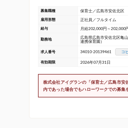
募集職種
保育士／広島市安佐北区
雇用形態
正社員／フルタイム
給与
月給202,000円～202,000
広島県広島市安佐北区亀山
勤務地
連携保育園）
34010-20139461
コ
求人番号
有効期限
2026年07月31日
株式会社アイグランの「保育士／広島市安
内であった場合でもハローワークでの募集