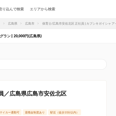
絞り込んで検索
エリアから検索
ア
広島県
広島市
保育士/広島市安佐北区 正社員 | カブシキガイシャ アイグラ
 | 20,000円(広島県)
員／広島県広島市安佐北区
マイカー通勤可
退職金制度あり
駅近（徒歩10分以内）