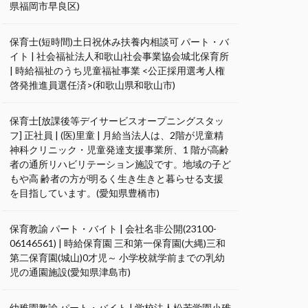
県福岡市早良区)
保育士(短時間)土日祝休み扶養内相談可 パート・バ
イト | 社会福祉法人和歌山社会事業協会城北保育所
| 時給福祉のうち児童福祉事業 <公正採用選考人権
啓発推進員選任済>(和歌山県和歌山市)
保育士[放課後等デイサービスオープニングスタッ
フ] 正社員 | (医)里童 | 月給当法人は、2階が児童精
神科クリニック・児童発達支援事業所、1 階が高齢
者の通所リハビリテーション施設です。地域の子ど
もや高 齢者の方が明るく生き生きと暮らせる支援
を目指しています。(愛知県豊橋市)
保育教諭 パート・バイト | 会社名非公開(23100-
06146561) | 時給保育園 三和第一保育園(大縄)三和
第二保育園(城山)0才児～ 小学校就学前までの乳幼
児の通園施設(愛知県津島市)
幼稚園教諭 パート・バイト | 学校法人松若学園小碓