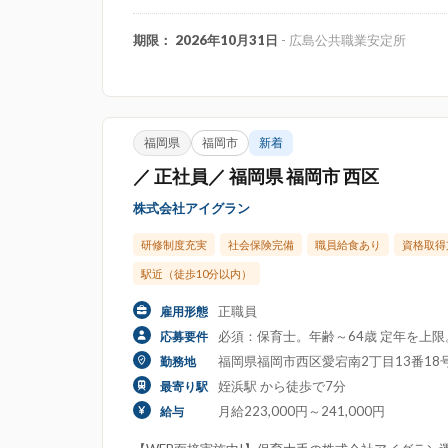
期限： 2026年10月31日
- 広島公共職業安定所
福岡県
福岡市
新着
／ 正社員／ 福岡県 福岡市 西区
株式会社アイグラン
研修制度充実
社会保険完備
職員給食あり
資格取得
駅近（徒歩10分以内）
正職員
雇用形態
必須：保育士。年齢～64歳 定年を上
応募要件
福岡県福岡市西区愛宕南2丁目13番1
勤務地
姪浜駅 から徒歩で7分
最寄り駅
月給223,000円～241,000円
給与