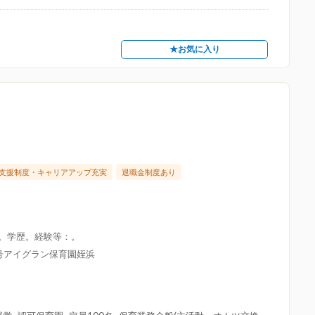
★お気に入り
支援制度・キャリアアップ充実
退職金制度あり
限。学歴。経験等：。
8号アイグラン保育園姪浜