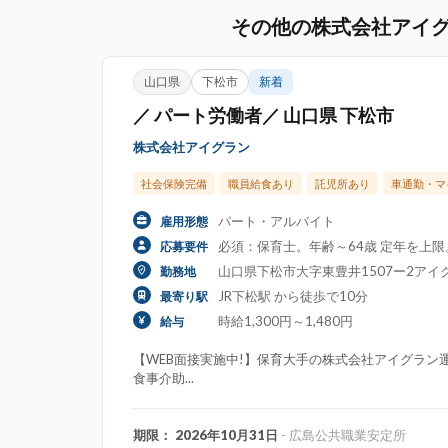
その他の株式会社アイ
山口県
下松市
新着
／ パート労働者／ 山口県 下松市
株式会社アイグラン
社会保険完備
職員給食あり
託児所あり
車通勤・マ
パート・アルバイト
雇用形態
必須：保育士。年齢～64歳 定年を上
応募要件
山口県下松市大字東豊井1507ー2アイ
勤務地
JR下松駅 から徒歩で10分
最寄り駅
時給1,300円～1,480円
給与
【WEB面接実施中!】保育大手の株式会社アイグラン運
食事介助...
期限： 2026年10月31日
- 広島公共職業安定所