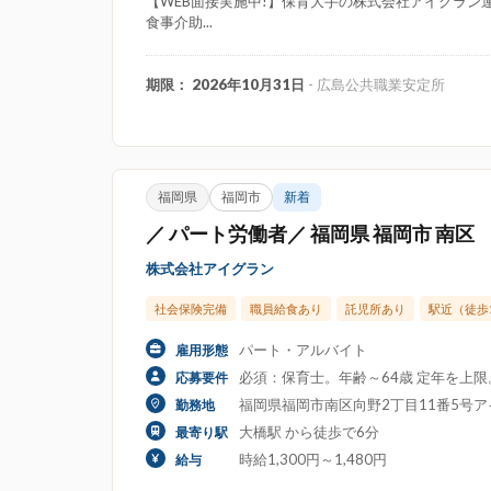
【WEB面接実施中!】保育大手の株式会社アイグラン運
食事介助...
期限： 2026年10月31日
- 広島公共職業安定所
福岡県
福岡市
新着
／ パート労働者／ 福岡県 福岡市 南区
株式会社アイグラン
社会保険完備
職員給食あり
託児所あり
駅近（徒歩
パート・アルバイト
雇用形態
必須：保育士。年齢～64歳 定年を上
応募要件
福岡県福岡市南区向野2丁目11番5号
勤務地
大橋駅 から徒歩で6分
最寄り駅
時給1,300円～1,480円
給与