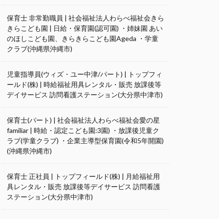
保育士 非常勤職員 | 社会福祉法人わらべ福祉会きら
きらこども園 | 日給・保育園(認可園) ・姉妹園 あい
のほしこども園、きらきらこども園Ageda ・学童
クラブ(沖縄県沖縄市)
児童指導員(ウィズ・ユー中津/パート) | トップフィ
ールド(株) | 時給福祉用具レンタル・販売 放課後等
デイサービス 訪問看護ステーション(大分県中津市)
保育士(パート) | 社会福祉法人わらべ福祉会愛の星
familiar | 時給・認定こども園:3園) ・放課後児童ク
ラブ(学童クラブ) ・企業主導型保育園(令和5年開園)
(沖縄県沖縄市)
保育士 正社員 | トップフィールド(株) | 月給福祉用
具レンタル・販売 放課後等デイサービス 訪問看護
ステーション(大分県中津市)