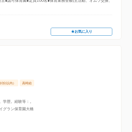
営●認可保育園●定員100名●保育業務全般(主活動、オムツ交換、
★お気に入り
10分以内）
高時給
限。学歴。経験等：。
アイグラン保育園大橋