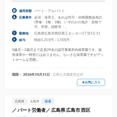
パート・アルバイト
雇用形態
必須：保育士、あれば尚可：幼稚園教諭免許
応募要件
(専修・1種・2種)、いずれかの免許・資格で
可。学歴。経験等：。
広島県広島市西区商工センター2丁目12-11
勤務地
時給1,215円～1,505円
給与
0歳児～2歳児まで定員29名の認可事業所内保育園です。延
長保育や一時預りはありません。ちいさな保育園ですがアッ
トホームな雰囲...
期限： 2026年10月31日
- 広島公共職業安定所
★お気に入り
広島県
広島市
新着
／ パート労働者／ 広島県 広島市 西区