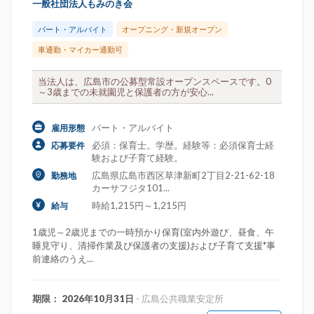
一般社団法人もみのき会
パート・アルバイト
オープニング・新規オープン
車通勤・マイカー通勤可
当法人は、広島市の公募型常設オープンスペースです。0
～3歳までの未就園児と保護者の方が安心...
パート・アルバイト
雇用形態
必須：保育士。学歴。経験等：必須保育士経
応募要件
験および子育て経験。
広島県広島市西区草津新町2丁目2-21-62-18
勤務地
カーサフジタ101...
時給1,215円～1,215円
給与
1歳児～2歳児までの一時預かり保育(室内外遊び、昼食、午
睡見守り、清掃作業及び保護者の支援)および子育て支援*事
前連絡のうえ...
期限： 2026年10月31日
- 広島公共職業安定所