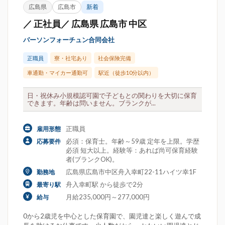
広島県
広島市
新着
／ 正社員／ 広島県 広島市 中区
パーソンフォーチュン合同会社
正職員
寮・社宅あり
社会保険完備
車通勤・マイカー通勤可
駅近（徒歩10分以内）
日・祝休み小規模認可園で子どもとの関わりを大切に保育
できます。年齢は問いません。ブランクが...
正職員
雇用形態
必須：保育士。年齢～59歳 定年を上限。学歴
応募要件
必須 短大以上。経験等：あれば尚可保育経験
者(ブランクOK)。
広島県広島市中区舟入幸町22-11ハイツ幸1F
勤務地
舟入幸町駅 から徒歩で2分
最寄り駅
月給235,000円～277,000円
給与
0から2歳児を中心とした保育園で、園児達と楽しく遊んで成