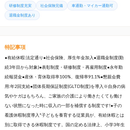
研修制度充実
社会保険完備
車通勤・マイカー通勤可
退職金制度あり
特記事項
●有給休暇:法定通り●社会保険、厚生年金加入●退職金制度(勤
続3年目から対象)●表彰制度・研修制度・再雇用制度●永年勤
続報奨金●産休・育休取得率100%、復帰率91.1%●懇親会費
用:年2回支給●団体長期保証制度(GLTD制度)を導入※自身の病
気やケガはもちろん、ご家族の介護により働きたくても働け
ない状態になった時に収入の一部を補償する制度です!●子の
看護休暇制度導入*子どもを養育する従業員が、有給休暇とは
別に取得できる休暇制度です。国の定める法律上、小学3年生