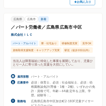
★お気に入り
広島県
広島市
新着
／ パート労働者／ 広島県 広島市 中区
株式会社ＩＬＣ
パート・アルバイト
寮・社宅あり
研修制度充実
見学OK
資格取得支援制度・キャリアアップ充実
駅近（徒歩10分以内）
当法人は障害福祉に特化した事業を展開しており、児童ひ
とり一人に寄り添った支援を大切にしてい...
パート・アルバイト
雇用形態
必須：保育士、必須：社会福祉士、必須：幼
応募要件
稚園教諭免許(専修・1種・2種)、いずれかの免
許・資格で可。年齢～64歳 定年を上限。学
歴。経験等：。
広島県広島市中区加古町2-183F児童デイサー
勤務地
ビスクローバー...