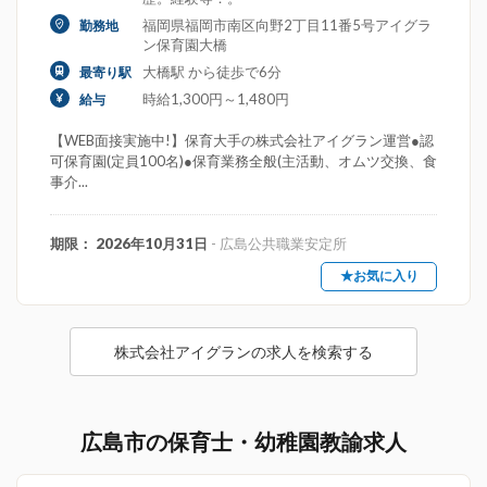
福岡県福岡市南区向野2丁目11番5号アイグラ
勤務地
ン保育園大橋
大橋駅 から徒歩で6分
最寄り駅
時給1,300円～1,480円
給与
【WEB面接実施中!】保育大手の株式会社アイグラン運営●認
可保育園(定員100名)●保育業務全般(主活動、オムツ交換、食
事介...
期限： 2026年10月31日
- 広島公共職業安定所
★お気に入り
株式会社アイグランの求人を検索する
広島市の保育士・幼稚園教諭求人