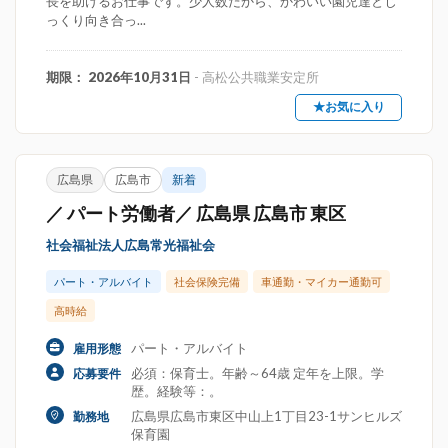
長を助けるお仕事です。少人数だから、かわいい園児達とじ
っくり向き合っ...
期限： 2026年10月31日
- 高松公共職業安定所
★お気に入り
広島県
広島市
新着
／ パート労働者／ 広島県 広島市 東区
社会福祉法人広島常光福祉会
パート・アルバイト
社会保険完備
車通勤・マイカー通勤可
高時給
パート・アルバイト
雇用形態
必須：保育士。年齢～64歳 定年を上限。学
応募要件
歴。経験等：。
広島県広島市東区中山上1丁目23-1サンヒルズ
勤務地
保育園