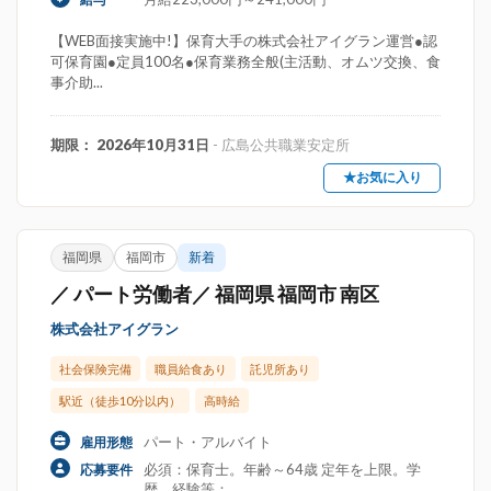
【WEB面接実施中!】保育大手の株式会社アイグラン運営●認
可保育園●定員100名●保育業務全般(主活動、オムツ交換、食
事介助...
期限： 2026年10月31日
- 広島公共職業安定所
★お気に入り
福岡県
福岡市
新着
／ パート労働者／ 福岡県 福岡市 南区
株式会社アイグラン
社会保険完備
職員給食あり
託児所あり
駅近（徒歩10分以内）
高時給
パート・アルバイト
雇用形態
必須：保育士。年齢～64歳 定年を上限。学
応募要件
歴。経験等：。