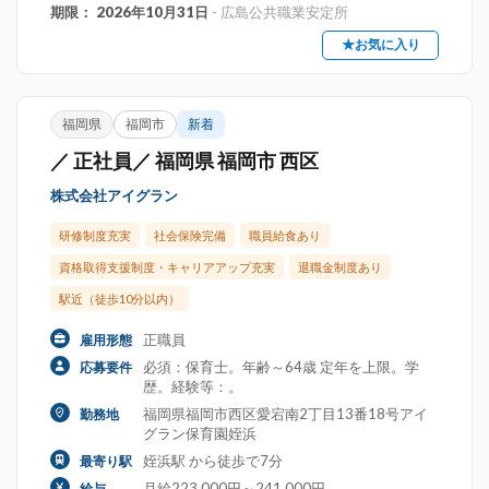
期限： 2026年10月31日
- 広島公共職業安定所
★お気に入り
福岡県
福岡市
新着
／ 正社員／ 福岡県 福岡市 西区
株式会社アイグラン
研修制度充実
社会保険完備
職員給食あり
資格取得支援制度・キャリアアップ充実
退職金制度あり
駅近（徒歩10分以内）
正職員
雇用形態
必須：保育士。年齢～64歳 定年を上限。学
応募要件
歴。経験等：。
福岡県福岡市西区愛宕南2丁目13番18号アイ
勤務地
グラン保育園姪浜
姪浜駅 から徒歩で7分
最寄り駅
月給223,000円～241,000円
給与