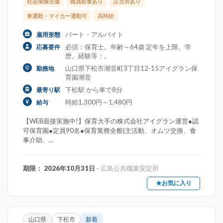
社会保険完備
職員給食あり
託児所あり
車通勤・マイカー通勤可
高時給
パート・アルバイト
雇用形態
必須：保育士。年齢～64歳 定年を上限。学
応募要件
歴。経験等：。
山口県下松市潮音町3丁目12-15アイグラン保
勤務地
育園潮音
下松駅 から車で8分
最寄り駅
時給1,300円～1,480円
給与
【WEB面接実施中!】保育大手の株式会社アイグラン運営●認
可保育園●定員90名●保育業務全般(主活動、オムツ交換、食
事介助、...
期限： 2026年10月31日
- 広島公共職業安定所
★お気に入り
山口県
下松市
新着