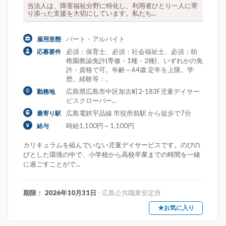
当法人は、障害福祉分野に特化し、利用者ひとり一人に寄
り添った支援を大切にしています。私たち...
パート・アルバイト
雇用形態
必須：保育士、必須：社会福祉士、必須：幼
応募要件
稚園教諭免許(専修・1種・2種)、いずれかの免
許・資格で可。年齢～64歳 定年を上限。学
歴。経験等：。
広島県広島市中区加古町2-183F児童デイサー
勤務地
ビスクローバー...
広島電鉄宇品線 市役所前駅 から徒歩で7分
最寄り駅
時給1,100円～1,100円
給与
カリキュラムを組んでいない児童デイサービスです。のびの
びとした環境の中で、小学校から高校卒業までの時間を一緒
に過ごすことがで...
期限： 2026年10月31日
- 広島公共職業安定所
★お気に入り