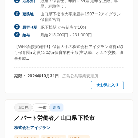
必須：保育士。年齢～64歳 定年を上限。学
応募要件
歴。経験等：。
山口県下松市大字東豊井1507ー2アイグラン
勤務地
保育園宮前
JR下松駅 から徒歩で10分
最寄り駅
月給213,000円～231,000円
給与
【WEB面接実施中!】保育大手の株式会社アイグラン運営●認
可保育園●定員130名●保育業務全般(主活動、オムツ交換、食
事介助...
期限： 2026年10月31日
- 広島公共職業安定所
★お気に入り
山口県
下松市
新着
／ パート労働者／ 山口県 下松市
株式会社アイグラン