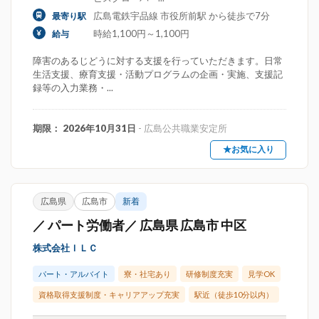
広島電鉄宇品線 市役所前駅 から徒歩で7分
最寄り駅
時給1,100円～1,100円
給与
障害のあるじどうに対する支援を行っていただきます。日常
生活支援、療育支援・活動プログラムの企画・実施、支援記
録等の入力業務・...
期限： 2026年10月31日
- 広島公共職業安定所
★お気に入り
広島県
広島市
新着
／ パート労働者／ 広島県 広島市 中区
株式会社ＩＬＣ
パート・アルバイト
寮・社宅あり
研修制度充実
見学OK
資格取得支援制度・キャリアアップ充実
駅近（徒歩10分以内）