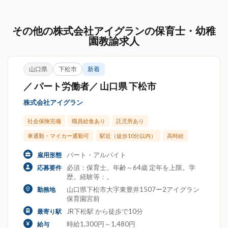
その他の株式会社アイグランの保育士・幼稚
園教諭求人
山口県
下松市
新着
／ パート労働者／ 山口県 下松市
株式会社アイグラン
社会保険完備
職員給食あり
託児所あり
車通勤・マイカー通勤可
駅近（徒歩10分以内）
高時給
パート・アルバイト
雇用形態
必須：保育士。年齢～64歳 定年を上限。学
応募要件
歴。経験等：。
山口県下松市大字東豊井1507ー2アイグラン
勤務地
保育園宮前
JR下松駅 から徒歩で10分
最寄り駅
時給1,300円～1,480円
給与