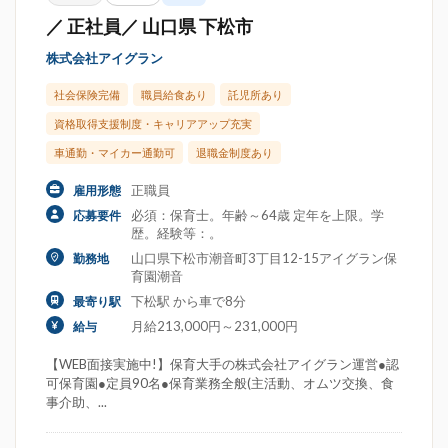
／ 正社員／ 山口県 下松市
株式会社アイグラン
社会保険完備
職員給食あり
託児所あり
資格取得支援制度・キャリアアップ充実
車通勤・マイカー通勤可
退職金制度あり
正職員
雇用形態
必須：保育士。年齢～64歳 定年を上限。学
応募要件
歴。経験等：。
山口県下松市潮音町3丁目12-15アイグラン保
勤務地
育園潮音
下松駅 から車で8分
最寄り駅
月給213,000円～231,000円
給与
【WEB面接実施中!】保育大手の株式会社アイグラン運営●認
可保育園●定員90名●保育業務全般(主活動、オムツ交換、食
事介助、...