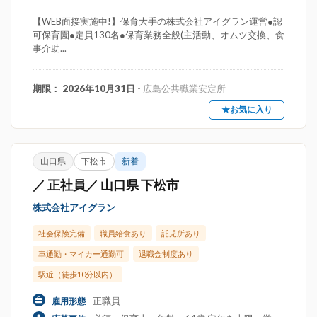
【WEB面接実施中!】保育大手の株式会社アイグラン運営●認
可保育園●定員130名●保育業務全般(主活動、オムツ交換、食
事介助...
期限： 2026年10月31日
- 広島公共職業安定所
★お気に入り
山口県
下松市
新着
／ 正社員／ 山口県 下松市
株式会社アイグラン
社会保険完備
職員給食あり
託児所あり
車通勤・マイカー通勤可
退職金制度あり
駅近（徒歩10分以内）
正職員
雇用形態