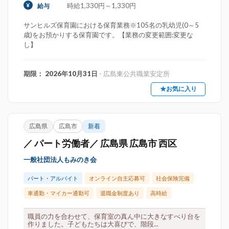
時給1,330円～1,330円
給与
サンヒルズ保育園における保育業務※105名の乳幼児(0～5
歳)をお預かりする保育園です。【業務の変更範囲:変更な
し】
期限： 2026年10月31日
- 広島東公共職業安定所
★お気に入り
広島県
広島市
新着
／ パート労働者／ 広島県 広島市 西区
一般社団法人もみのき会
パート・アルバイト
オンライン自主応募可
社会保険完備
車通勤・マイカー通勤可
退職金制度あり
高時給
職員の力を合わせて、保育室の真ん中に大きなすべり台を
作りました。子どもたちは大喜びで、階段...