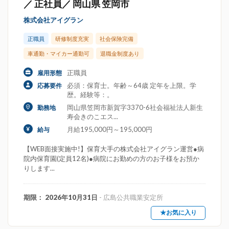
／ 正社員／ 岡山県 笠岡市
株式会社アイグラン
正職員
研修制度充実
社会保険完備
車通勤・マイカー通勤可
退職金制度あり
正職員
雇用形態
必須：保育士。年齢～64歳 定年を上限。学
応募要件
歴。経験等：。
岡山県笠岡市新賀字3370-6社会福祉法人新生
勤務地
寿会きのこエス...
月給195,000円～195,000円
給与
【WEB面接実施中!】保育大手の株式会社アイグラン運営●病
院内保育園(定員12名)●病院にお勤めの方のお子様をお預か
りします...
期限： 2026年10月31日
- 広島公共職業安定所
★お気に入り