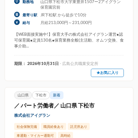
山口県下松市大字東豊井1507ー2アイグラン
勤務地
保育園宮前
JR下松駅 から徒歩で10分
最寄り駅
月給213,000円～231,000円
給与
【WEB面接実施中!】保育大手の株式会社アイグラン運営●認
可保育園●定員130名●保育業務全般(主活動、オムツ交換、食
事介助...
期限： 2026年10月31日
- 広島公共職業安定所
★お気に入り
山口県
下松市
新着
／ パート労働者／ 山口県 下松市
株式会社アイグラン
社会保険完備
職員給食あり
託児所あり
車通勤・マイカー通勤可
高時給