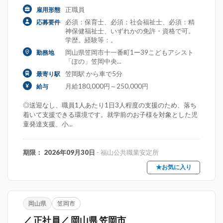
正職員
雇用形態
必須：保育士、必須：社会福祉士、必須：精
応募要件
神保健福祉士、いずれかの免許・資格で可。
学歴。経験等：。
岡山県笠岡市十一番町1ー39こどもアシスト
勤務地
「ぽの」笠岡中央...
笠岡駅 から車で5分
最寄り駅
月給180,000円～250,000円
給与
◎送迎なし、職員1人あたり1日3人程度の支援のため、落ち
着いて支援できる環境です。就学前のお子様を対象とした児
童発達支援、小...
期限： 2026年09月30日
- 福山公共職業安定所
★お気に入り
岡山県
笠岡市
／ 正社員／ 岡山県 笠岡市