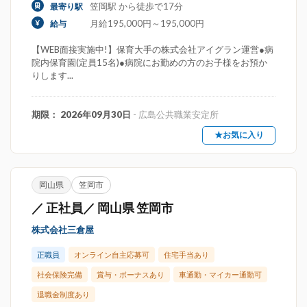
笠岡駅 から徒歩で17分
最寄り駅
月給195,000円～195,000円
給与
【WEB面接実施中!】保育大手の株式会社アイグラン運営●病
院内保育園(定員15名)●病院にお勤めの方のお子様をお預か
りします...
期限： 2026年09月30日
- 広島公共職業安定所
★お気に入り
岡山県
笠岡市
／ 正社員／ 岡山県 笠岡市
株式会社三倉屋
正職員
オンライン自主応募可
住宅手当あり
社会保険完備
賞与・ボーナスあり
車通勤・マイカー通勤可
退職金制度あり