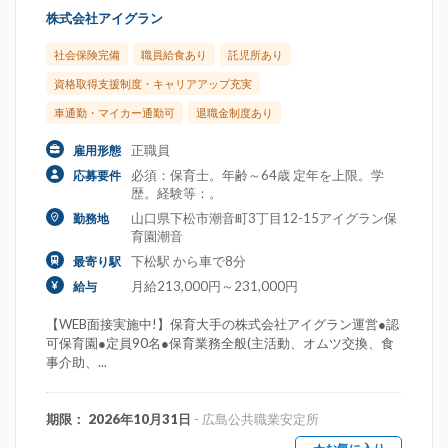
株式会社アイグラン
社会保険完備
職員給食あり
託児所あり
資格取得支援制度・キャリアアップ充実
車通勤・マイカー通勤可
退職金制度あり
正職員
雇用形態
必須：保育士。年齢～64歳 定年を上限。学
応募要件
歴。経験等：。
山口県下松市潮音町3丁目12-15アイグラン保
勤務地
育園潮音
下松駅 から車で8分
最寄り駅
月給213,000円～231,000円
給与
【WEB面接実施中!】保育大手の株式会社アイグラン運営●認
可保育園●定員90名●保育業務全般(主活動、オムツ交換、食
事介助、...
期限： 2026年10月31日
- 広島公共職業安定所