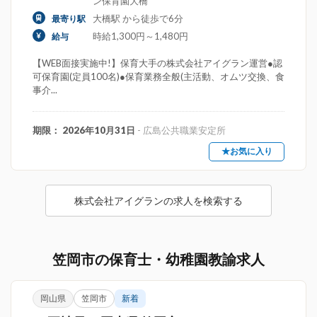
ン保育園大橋
大橋駅 から徒歩で6分
最寄り駅
時給1,300円～1,480円
給与
【WEB面接実施中!】保育大手の株式会社アイグラン運営●認
可保育園(定員100名)●保育業務全般(主活動、オムツ交換、食
事介...
期限： 2026年10月31日
- 広島公共職業安定所
★お気に入り
株式会社アイグランの求人を検索する
笠岡市の保育士・幼稚園教諭求人
岡山県
笠岡市
新着