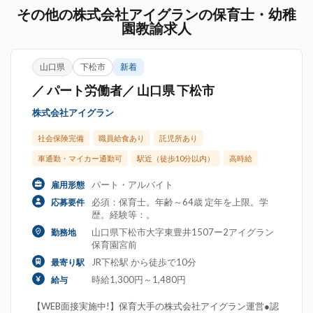
その他の株式会社アイグランの保育士・幼稚
園教諭求人
山口県
下松市
新着
／ パート労働者／ 山口県 下松市
株式会社アイグラン
社会保険完備
職員給食あり
託児所あり
車通勤・マイカー通勤可
駅近（徒歩10分以内）
高時給
パート・アルバイト
雇用形態
必須：保育士。年齢～64歳 定年を上限。学
応募要件
歴。経験等：。
山口県下松市大字東豊井1507ー2アイグラン
勤務地
保育園宮前
JR下松駅 から徒歩で10分
最寄り駅
時給1,300円～1,480円
給与
【WEB面接実施中!】保育大手の株式会社アイグラン運営●認