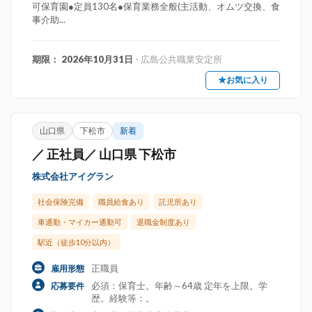
可保育園●定員130名●保育業務全般(主活動、オムツ交換、食
事介助...
期限： 2026年10月31日
- 広島公共職業安定所
★お気に入り
山口県
下松市
新着
／ 正社員／ 山口県 下松市
株式会社アイグラン
社会保険完備
職員給食あり
託児所あり
車通勤・マイカー通勤可
退職金制度あり
駅近（徒歩10分以内）
正職員
雇用形態
必須：保育士。年齢～64歳 定年を上限。学
応募要件
歴。経験等：。