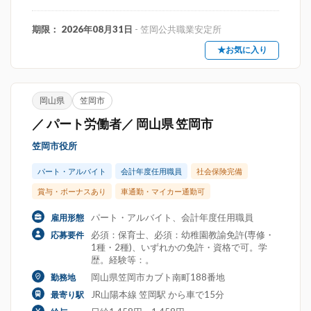
期限： 2026年08月31日
- 笠岡公共職業安定所
★お気に入り
岡山県
笠岡市
／ パート労働者／ 岡山県 笠岡市
笠岡市役所
パート・アルバイト
会計年度任用職員
社会保険完備
賞与・ボーナスあり
車通勤・マイカー通勤可
パート・アルバイト、会計年度任用職員
雇用形態
必須：保育士、必須：幼稚園教諭免許(専修・
応募要件
1種・2種)、いずれかの免許・資格で可。学
歴。経験等：。
岡山県笠岡市カブト南町188番地
勤務地
JR山陽本線 笠岡駅 から車で15分
最寄り駅