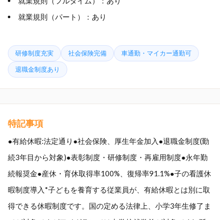
就業規則（フルタイム）：あり
就業規則（パート）：あり
研修制度充実
社会保険完備
車通勤・マイカー通勤可
退職金制度あり
特記事項
●有給休暇:法定通り●社会保険、厚生年金加入●退職金制度(勤
続3年目から対象)●表彰制度・研修制度・再雇用制度●永年勤
続報奨金●産休・育休取得率100%、復帰率91.1%●子の看護休
暇制度導入*子どもを養育する従業員が、有給休暇とは別に取
得できる休暇制度です。国の定める法律上、小学3年生修了ま