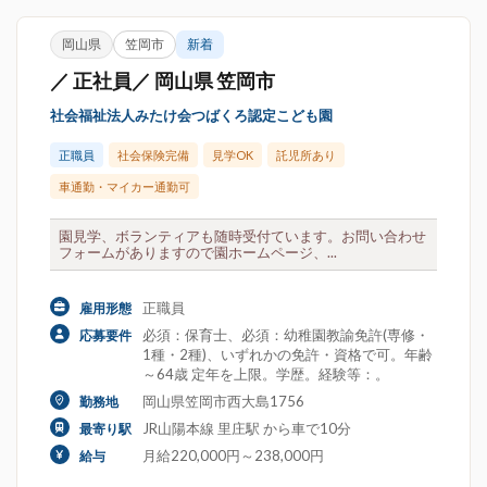
岡山県
笠岡市
新着
／ 正社員／ 岡山県 笠岡市
社会福祉法人みたけ会つばくろ認定こども園
正職員
社会保険完備
見学OK
託児所あり
車通勤・マイカー通勤可
園見学、ボランティアも随時受付ています。お問い合わせ
フォームがありますので園ホームページ、...
正職員
雇用形態
必須：保育士、必須：幼稚園教諭免許(専修・
応募要件
1種・2種)、いずれかの免許・資格で可。年齢
～64歳 定年を上限。学歴。経験等：。
岡山県笠岡市西大島1756
勤務地
JR山陽本線 里庄駅 から車で10分
最寄り駅
月給220,000円～238,000円
給与