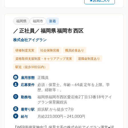
★お気に入り
福岡県
福岡市
新着
／ 正社員／ 福岡県 福岡市 西区
株式会社アイグラン
研修制度充実
社会保険完備
職員給食あり
資格取得支援制度・キャリアアップ充実
退職金制度あり
駅近（徒歩10分以内）
正職員
雇用形態
必須：保育士。年齢～64歳 定年を上限。学
応募要件
歴。経験等：。
福岡県福岡市西区愛宕南2丁目13番18号アイ
勤務地
グラン保育園姪浜
姪浜駅 から徒歩で7分
最寄り駅
月給223,000円～241,000円
給与
【WEB面接実施中!】保育大手の株式会社アイグラン運営●認