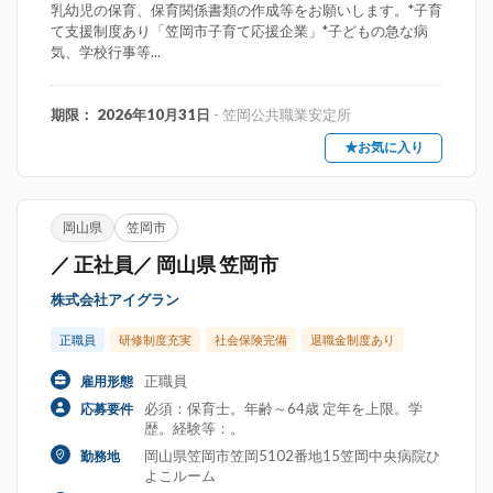
乳幼児の保育、保育関係書類の作成等をお願いします。*子育
て支援制度あり「笠岡市子育て応援企業」*子どもの急な病
気、学校行事等...
期限： 2026年10月31日
- 笠岡公共職業安定所
★お気に入り
岡山県
笠岡市
／ 正社員／ 岡山県 笠岡市
株式会社アイグラン
正職員
研修制度充実
社会保険完備
退職金制度あり
正職員
雇用形態
必須：保育士。年齢～64歳 定年を上限。学
応募要件
歴。経験等：。
岡山県笠岡市笠岡5102番地15笠岡中央病院ひ
勤務地
よこルーム