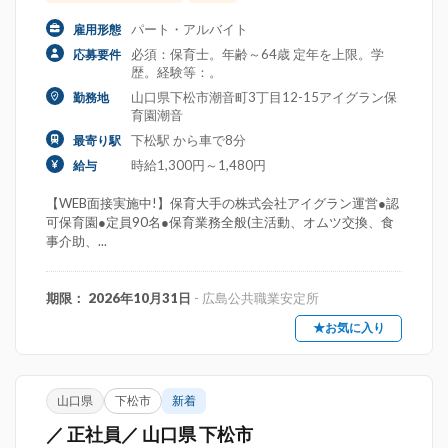
パート・アルバイト
雇用形態
必須：保育士。年齢～64歳 定年を上限。学
応募要件
歴。経験等：。
山口県下松市潮音町3丁目12-15アイグラン保
勤務地
育園潮音
下松駅 から車で8分
最寄り駅
時給1,300円～1,480円
給与
【WEB面接実施中!】保育大手の株式会社アイグラン運営●認
可保育園●定員90名●保育業務全般(主活動、オムツ交換、食
事介助、...
期限： 2026年10月31日
- 広島公共職業安定所
★お気に入り
山口県
下松市
新着
／ 正社員／ 山口県 下松市