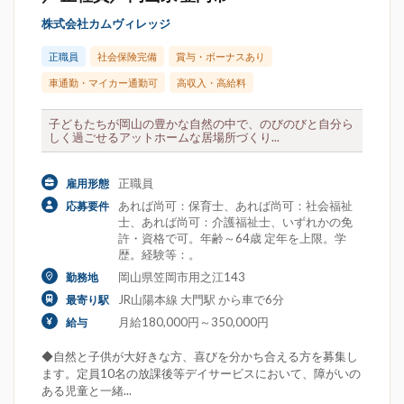
株式会社カムヴィレッジ
正職員
社会保険完備
賞与・ボーナスあり
車通勤・マイカー通勤可
高収入・高給料
子どもたちが岡山の豊かな自然の中で、のびのびと自分ら
しく過ごせるアットホームな居場所づくり...
正職員
雇用形態
あれば尚可：保育士、あれば尚可：社会福祉
応募要件
士、あれば尚可：介護福祉士、いずれかの免
許・資格で可。年齢～64歳 定年を上限。学
歴。経験等：。
岡山県笠岡市用之江143
勤務地
JR山陽本線 大門駅 から車で6分
最寄り駅
月給180,000円～350,000円
給与
◆自然と子供が大好きな方、喜びを分かち合える方を募集し
ます。定員10名の放課後等デイサービスにおいて、障がいの
ある児童と一緒...