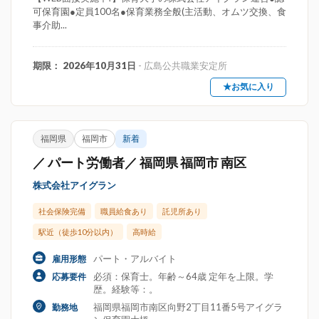
可保育園●定員100名●保育業務全般(主活動、オムツ交換、食
事介助...
期限： 2026年10月31日
- 広島公共職業安定所
★お気に入り
福岡県
福岡市
新着
／ パート労働者／ 福岡県 福岡市 南区
株式会社アイグラン
社会保険完備
職員給食あり
託児所あり
駅近（徒歩10分以内）
高時給
パート・アルバイト
雇用形態
必須：保育士。年齢～64歳 定年を上限。学
応募要件
歴。経験等：。
福岡県福岡市南区向野2丁目11番5号アイグラ
勤務地