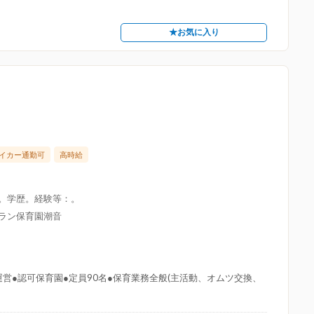
★お気に入り
イカー通勤可
高時給
限。学歴。経験等：。
グラン保育園潮音
営●認可保育園●定員90名●保育業務全般(主活動、オムツ交換、