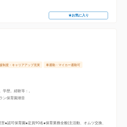
★お気に入り
援制度・キャリアアップ充実
車通勤・マイカー通勤可
限。学歴。経験等：。
グラン保育園潮音
営●認可保育園●定員90名●保育業務全般(主活動、オムツ交換、