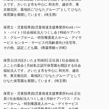
人です。さいたま市を中心に 和光市、越谷市、東
京都北区、葛地区に”ひなたグループ”として ひなた
保育園を展開しています。(埼玉県)
保育士・児童指導員(児童発達支援事業所Koti) パー
ト・バイト | 社会福祉法人つくし会 | 時給ケアハウ
ス・グループホーム・特別養護老人ホーム・デイサ
ービス センター・サービス付高齢者向け住宅等。
その他、認定こども園。(青森県鯵ヶ沢町)
保育士(主任)[さいたま市緑区] 正社員 | 社会福祉法
人ことの葉会 | 月給私立認可保育園を開設する社会
福祉法人です。さいたま市を中心に 和光市、越谷
市、東京都北区、葛地区に”ひなたグループ”として
ひなた保育園を展開しています。(埼玉県)
保育士・児童指導員(児童発達支援事業所Koti) 正社
員 | 社会福祉法人つくし会 | 月給ケアハウス・グル
ープホーム・特別養護老人ホーム・デイサービス
センター・サービス付高齢者向け住宅等。その他、