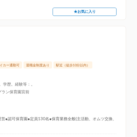
★お気に入り
イカー通勤可
退職金制度あり
駅近（徒歩10分以内）
限。学歴。経験等：。
グラン保育園宮前
営●認可保育園●定員130名●保育業務全般(主活動、オムツ交換、