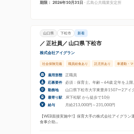
期限： 2026年10月31日
- 広島公共職業安定所
山口県
下松市
新着
／ 正社員／ 山口県 下松市
株式会社アイグラン
社会保険完備
職員給食あり
託児所あり
車通勤・マ
正職員
雇用形態
必須：保育士。年齢～64歳 定年を上
応募要件
山口県下松市大字東豊井1507ー2アイ
勤務地
JR下松駅 から徒歩で10分
最寄り駅
月給213,000円～231,000円
給与
【WEB面接実施中!】保育大手の株式会社アイグラン運
食事介助...