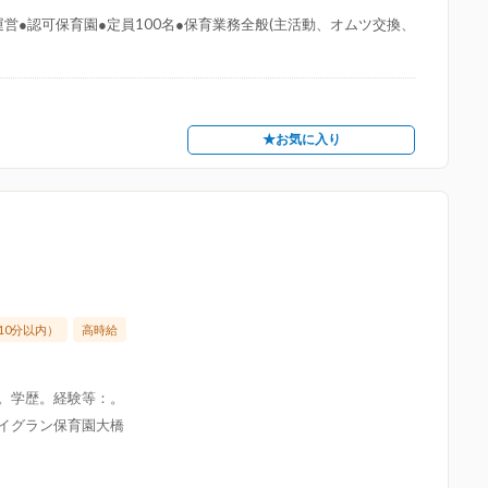
営●認可保育園●定員100名●保育業務全般(主活動、オムツ交換、
★お気に入り
10分以内）
高時給
限。学歴。経験等：。
アイグラン保育園大橋