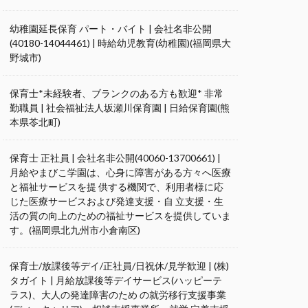
幼稚園延長保育 パート・バイト | 会社名非公開
(40180-14044461) | 時給幼児教育(幼稚園)(福岡県大
野城市)
保育士*未経験者、ブランクのある方も歓迎* 非常
勤職員 | 社会福祉法人坂瀬川保育園 | 日給保育園(熊
本県苓北町)
保育士 正社員 | 会社名非公開(40060-13700661) |
月給やまびこ学園は、心身に障害がある方々へ医療
と福祉サービスを提 供する機関で、利用者様に応
じた医療サービスおよび発達支援・自 立支援・生
活の質の向上のための福祉サービスを提供していま
す。(福岡県北九州市小倉南区)
保育士/放課後等デイ/正社員/日祝休/見学歓迎 | (株)
タガイト | 月給放課後等デイサービス(ハッピーテ
ラス)、大人の発達障害のため の就労移行支援事業