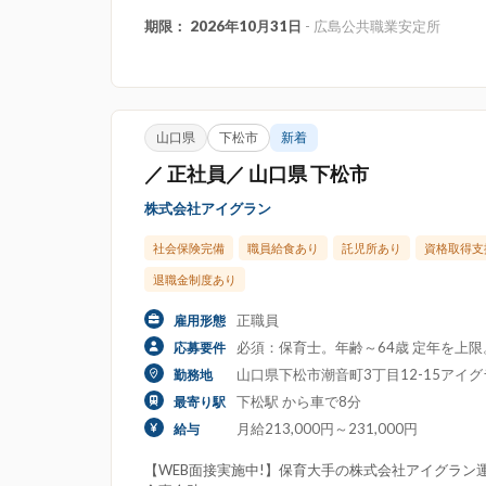
期限： 2026年10月31日
- 広島公共職業安定所
山口県
下松市
新着
／ 正社員／ 山口県 下松市
株式会社アイグラン
社会保険完備
職員給食あり
託児所あり
資格取得支
退職金制度あり
正職員
雇用形態
必須：保育士。年齢～64歳 定年を上
応募要件
山口県下松市潮音町3丁目12-15アイ
勤務地
下松駅 から車で8分
最寄り駅
月給213,000円～231,000円
給与
【WEB面接実施中!】保育大手の株式会社アイグラン運