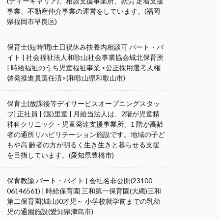
(ディーキャリア)、相談支援事業所、就労 定着支援
事業、不動産仲介事業の運営をしています。(福岡
県福岡市早良区)
保育士(短時間)土日祝休み扶養内相談可 パート・バ
イト | 社会福祉法人和歌山社会事業協会城北保育所
| 時給福祉のうち児童福祉事業 <公正採用選考人権
啓発推進員選任済>(和歌山県和歌山市)
保育士[放課後等デイサービスオープニングスタッ
フ] 正社員 | (医)里童 | 月給当法人は、2階が児童精
神科クリニック・児童発達支援事業所、1 階が高齢
者の通所リハビリテーション施設です。地域の子ど
もや高 齢者の方が明るく生き生きと暮らせる支援
を目指しています。(愛知県豊橋市)
保育教諭 パート・バイト | 会社名非公開(23100-
06146561) | 時給保育園 三和第一保育園(大縄)三和
第二保育園(城山)0才児～ 小学校就学前までの乳幼
児の通園施設(愛知県津島市)