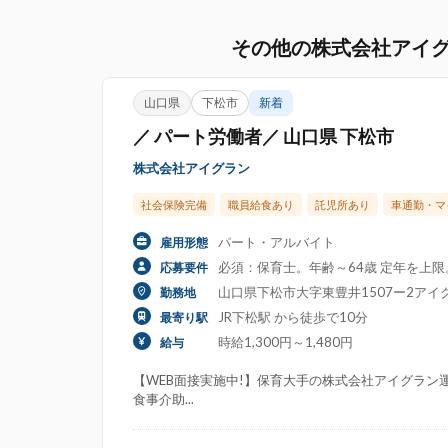
その他の株式会社アイ
山口県
下松市
新着
／ パート労働者／ 山口県 下松市
株式会社アイグラン
社会保険完備
職員給食あり
託児所あり
車通勤・マ
パート・アルバイト
雇用形態
必須：保育士。年齢～64歳 定年を上
応募要件
山口県下松市大字東豊井1507ー2アイ
勤務地
JR下松駅 から徒歩で10分
最寄り駅
時給1,300円～1,480円
給与
【WEB面接実施中!】保育大手の株式会社アイグラン運
食事介助...