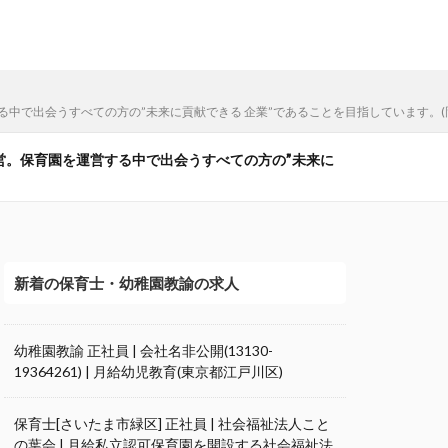
する中で出会うすべての方の”未来に貢献できる 企業”であることを目指しています。(
運 営。保育園を運営する中で出会うすべての方の”未来に
新着の保育士・幼稚園教諭の求人
幼稚園教諭 正社員 | 会社名非公開(13130-
19364261) | 月給幼児教育(東京都江戸川区)
保育士[さいたま市緑区] 正社員 | 社会福祉法人こと
の葉会 | 月給私立認可保育園を開設する社会福祉法