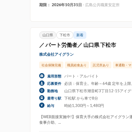
期限： 2026年10月31日
- 広島公共職業安定所
山口県
下松市
新着
／ パート労働者／ 山口県 下松市
株式会社アイグラン
社会保険完備
職員給食あり
託児所あり
車通勤・マ
パート・アルバイト
雇用形態
必須：保育士。年齢～64歳 定年を上
応募要件
山口県下松市潮音町3丁目12-15アイ
勤務地
下松駅 から車で8分
最寄り駅
時給1,300円～1,480円
給与
【WEB面接実施中!】保育大手の株式会社アイグラン運
食事介助、...