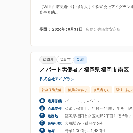
【WEB面接実施中!】保育大手の株式会社アイグラン運
食事介助...
期限： 2026年10月31日
- 広島公共職業安定所
福岡県
福岡市
新着
／ パート労働者／ 福岡県 福岡市 南区
株式会社アイグラン
社会保険完備
職員給食あり
託児所あり
駅近（徒歩
パート・アルバイト
雇用形態
必須：保育士。年齢～64歳 定年を上
応募要件
福岡県福岡市南区向野2丁目11番5号
勤務地
大橋駅 から徒歩で6分
最寄り駅
時給1,300円～1,480円
給与