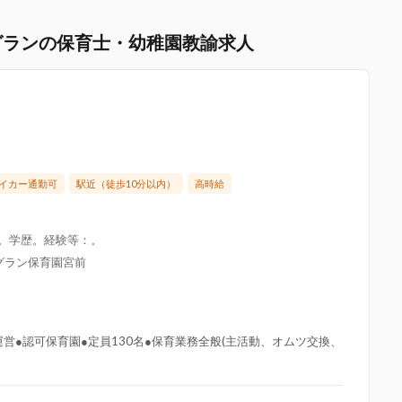
グランの保育士・幼稚園教諭求人
イカー通勤可
駅近（徒歩10分以内）
高時給
限。学歴。経験等：。
グラン保育園宮前
営●認可保育園●定員130名●保育業務全般(主活動、オムツ交換、