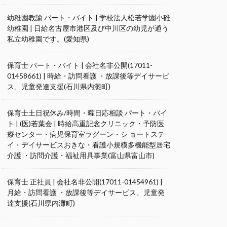
幼稚園教諭 パート・バイト | 学校法人松若学園小碓
幼稚園 | 日給名古屋市港区及び中川区の幼児が通う
私立幼稚園です。(愛知県)
保育士 パート・バイト | 会社名非公開(17011-
01458661) | 時給・訪問看護 ・放課後等デイサービ
ス、児童発達支援(石川県内灘町)
保育士土日祝休み/時間・曜日応相談 パート・バイ
ト | (医)若葉会 | 時給高重記念クリニック・予防医
療センター・病児保育室ラグーン・シ ョートステ
イ・デイサービスおきな・看護小規模多機能型居宅
介護 ・訪問介護・福祉用具事業(富山県富山市)
保育士 正社員 | 会社名非公開(17011-01454961) |
月給・訪問看護 ・放課後等デイサービス、児童発
達支援(石川県内灘町)