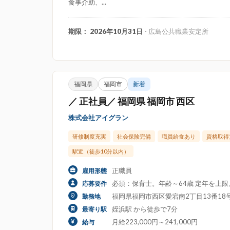
食事介助、...
期限： 2026年10月31日
- 広島公共職業安定所
福岡県
福岡市
新着
／ 正社員／ 福岡県 福岡市 西区
株式会社アイグラン
研修制度充実
社会保険完備
職員給食あり
資格取得
駅近（徒歩10分以内）
正職員
雇用形態
必須：保育士。年齢～64歳 定年を上
応募要件
福岡県福岡市西区愛宕南2丁目13番1
勤務地
姪浜駅 から徒歩で7分
最寄り駅
月給223,000円～241,000円
給与