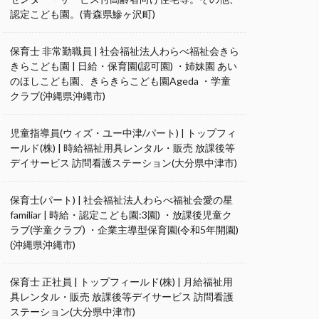
認定こども園。(青森県鰺ヶ沢町)
保育士 非常勤職員 | 社会福祉法人わらべ福祉会きら
きらこども園 | 日給・保育園(認可園) ・姉妹園 あい
のほしこども園、きらきらこども園Ageda ・学童
クラブ(沖縄県沖縄市)
児童指導員(ウィズ・ユー中津/パート) | トップフィ
ールド(株) | 時給福祉用具レンタル・販売 放課後等
デイサービス 訪問看護ステーション(大分県中津市)
保育士(パート) | 社会福祉法人わらべ福祉会愛の星
familiar | 時給・認定こども園:3園) ・放課後児童ク
ラブ(学童クラブ) ・企業主導型保育園(令和5年開園)
(沖縄県沖縄市)
保育士 正社員 | トップフィールド(株) | 月給福祉用
具レンタル・販売 放課後等デイサービス 訪問看護
ステーション(大分県中津市)