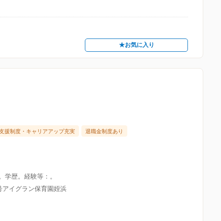
★お気に入り
支援制度・キャリアアップ充実
退職金制度あり
限。学歴。経験等：。
8号アイグラン保育園姪浜