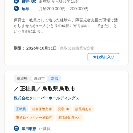
浜村駅 から徒歩で15分
最寄り駅
月給200,000円～200,000円
給与
保育士・教員として培った経験を、障害児者支援の現場で活
かしませんか?一人ひとりの成長に寄り添い、「できた!」と
いう笑顔に出会...
期限： 2026年10月31日
- 鳥取公共職業安定所
★お気に入り
鳥取県
鳥取市
新着
／ 正社員／ 鳥取県 鳥取市
株式会社クローバーホールディングス
正職員
社会保険完備
見学OK
託児所あり
車通勤・マイカー通勤可
退職金制度あり
正職員
雇用形態