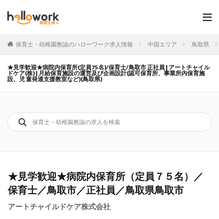
保育士・幼稚園教諭のハローワーク求人情報
中国エリア
鳥取県
★見学歓迎★病院内保育所(定員75名)/保育士/鳥取市 正社員 | アートチャイル
ドケア(株) | 月給保育施設の運営及び企画設計(認可保育所、事業所内保育施
設、児 童発達支援教室など)(鳥取県)
★見学歓迎★病院内保育所（定員７５名）／
保育士／鳥取市／正社員／鳥取県鳥取市
アートチャイルドケア株式会社