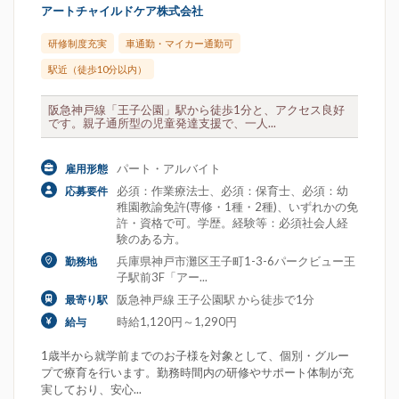
アートチャイルドケア株式会社
研修制度充実
車通勤・マイカー通勤可
駅近（徒歩10分以内）
阪急神戸線「王子公園」駅から徒歩1分と、アクセス良好
です。親子通所型の児童発達支援で、一人...
パート・アルバイト
雇用形態
必須：作業療法士、必須：保育士、必須：幼
応募要件
稚園教諭免許(専修・1種・2種)、いずれかの免
許・資格で可。学歴。経験等：必須社会人経
験のある方。
兵庫県神戸市灘区王子町1-3-6パークビュー王
勤務地
子駅前3F「アー...
阪急神戸線 王子公園駅 から徒歩で1分
最寄り駅
時給1,120円～1,290円
給与
1歳半から就学前までのお子様を対象として、個別・グルー
プで療育を行います。勤務時間内の研修やサポート体制が充
実しており、安心...