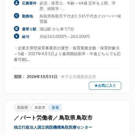
必須：保育士。年齢～64歳 定年を上限。学
応募要件
歴。経験等：。
鳥取県鳥取市千代水1-145千代水クローバー保
勤務地
育園
湖山駅 から車で7分
最寄り駅
月給263,000円～263,000円
給与
・企業主導型保育事業所の運営・保育業務全般・保育対象:0
～5歳・2027年4月1日より雇用開始新卒・中途どちらでも応
募可能(...
期限： 2026年10月31日
- 米子公共職業安定所
★お気に入り
鳥取県
鳥取市
新着
／ パート労働者／ 鳥取県 鳥取市
独立行政法人国立病院機構鳥取医療センター