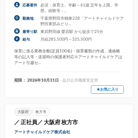
必須：保育士。年齢～61歳 定年を上限。学
応募要件
歴。経験等：。
千葉県野田市鶴奉228「アートチャイルドケア
勤務地
野田東部みどり...
東武野田線 愛宕駅 から徒歩で25分
最寄り駅
月給285,500円～325,500円
給与
保育に係る業務全般(定員100名)・保育書類の作成、連絡帳
等の記入等・送迎時の保護者対応※アートチャイルドケアは
アート引越セ...
期限： 2026年10月31日
- 品川公共職業安定所
★お気に入り
大阪府
枚方市
／ 正社員／ 大阪府 枚方市
アートチャイルドケア株式会社