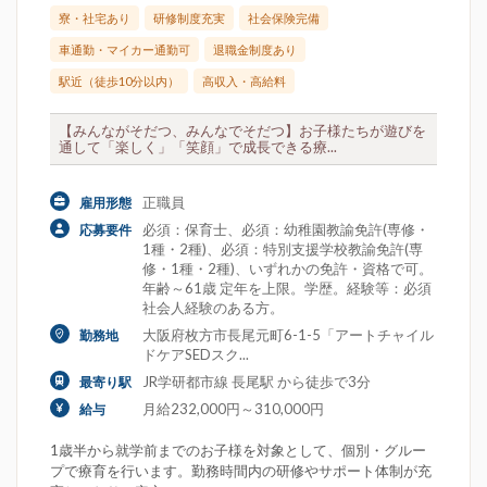
寮・社宅あり
研修制度充実
社会保険完備
車通勤・マイカー通勤可
退職金制度あり
駅近（徒歩10分以内）
高収入・高給料
【みんながそだつ、みんなでそだつ】お子様たちが遊びを
通して「楽しく」「笑顔」で成長できる療...
正職員
雇用形態
必須：保育士、必須：幼稚園教諭免許(専修・
応募要件
1種・2種)、必須：特別支援学校教諭免許(専
修・1種・2種)、いずれかの免許・資格で可。
年齢～61歳 定年を上限。学歴。経験等：必須
社会人経験のある方。
大阪府枚方市長尾元町6-1-5「アートチャイル
勤務地
ドケアSEDスク...
JR学研都市線 長尾駅 から徒歩で3分
最寄り駅
月給232,000円～310,000円
給与
1歳半から就学前までのお子様を対象として、個別・グルー
プで療育を行います。勤務時間内の研修やサポート体制が充