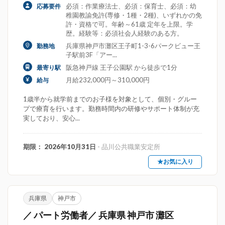
必須：作業療法士、必須：保育士、必須：幼
応募要件
稚園教諭免許(専修・1種・2種)、いずれかの免
許・資格で可。年齢～61歳 定年を上限。学
歴。経験等：必須社会人経験のある方。
兵庫県神戸市灘区王子町1-3-6パークビュー王
勤務地
子駅前3F「アー...
阪急神戸線 王子公園駅 から徒歩で1分
最寄り駅
月給232,000円～310,000円
給与
1歳半から就学前までのお子様を対象として、個別・グルー
プで療育を行います。勤務時間内の研修やサポート体制が充
実しており、安心...
期限： 2026年10月31日
- 品川公共職業安定所
★お気に入り
兵庫県
神戸市
／ パート労働者／ 兵庫県 神戸市 灘区