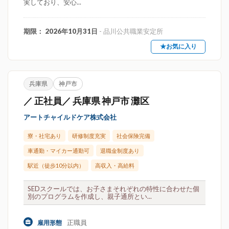
実しており、安心...
期限： 2026年10月31日
- 品川公共職業安定所
★お気に入り
兵庫県
神戸市
／ 正社員／ 兵庫県 神戸市 灘区
アートチャイルドケア株式会社
寮・社宅あり
研修制度充実
社会保険完備
車通勤・マイカー通勤可
退職金制度あり
駅近（徒歩10分以内）
高収入・高給料
SEDスクールでは、お子さまそれぞれの特性に合わせた個
別のプログラムを作成し、親子通所とい...
正職員
雇用形態