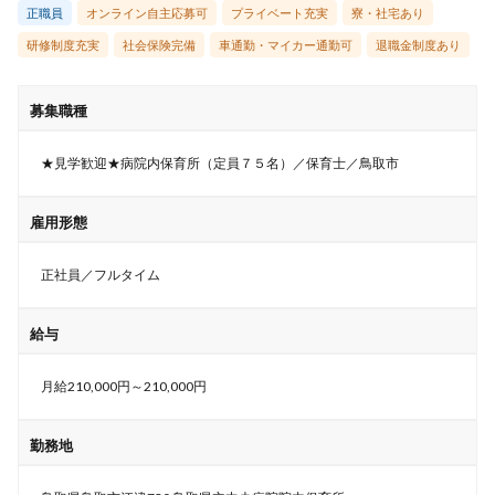
正職員
オンライン自主応募可
プライベート充実
寮・社宅あり
研修制度充実
社会保険完備
車通勤・マイカー通勤可
退職金制度あり
募集職種
★見学歓迎★病院内保育所（定員７５名）／保育士／鳥取市
雇用形態
正社員／フルタイム
給与
月給210,000円～210,000円
勤務地