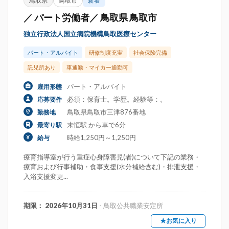
鳥取県
鳥取市
新着
／ パート労働者／ 鳥取県 鳥取市
独立行政法人国立病院機構鳥取医療センター
パート・アルバイト
研修制度充実
社会保険完備
託児所あり
車通勤・マイカー通勤可
パート・アルバイト
雇用形態
必須：保育士。学歴。経験等：。
応募要件
鳥取県鳥取市三津876番地
勤務地
末恒駅 から車で6分
最寄り駅
時給1,250円～1,250円
給与
療育指導室が行う重症心身障害児(者)について下記の業務・
療育および行事補助・食事支援(水分補給含む)・排泄支援・
入浴支援変更...
期限： 2026年10月31日
- 鳥取公共職業安定所
★お気に入り