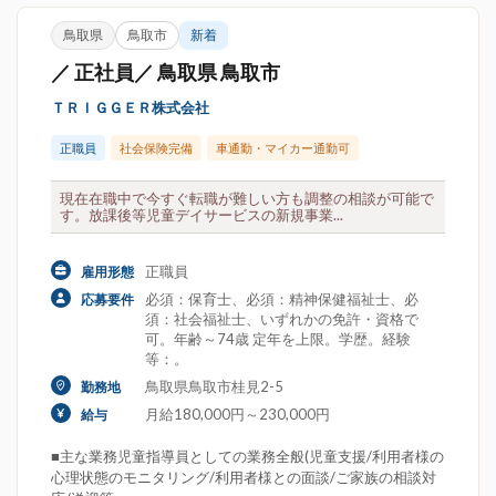
鳥取県
鳥取市
新着
／ 正社員／ 鳥取県 鳥取市
ＴＲＩＧＧＥＲ株式会社
正職員
社会保険完備
車通勤・マイカー通勤可
現在在職中で今すぐ転職が難しい方も調整の相談が可能で
す。放課後等児童デイサービスの新規事業...
正職員
雇用形態
必須：保育士、必須：精神保健福祉士、必
応募要件
須：社会福祉士、いずれかの免許・資格で
可。年齢～74歳 定年を上限。学歴。経験
等：。
鳥取県鳥取市桂見2-5
勤務地
月給180,000円～230,000円
給与
■主な業務児童指導員としての業務全般(児童支援/利用者様の
心理状態のモニタリング/利用者様との面談/ご家族の相談対