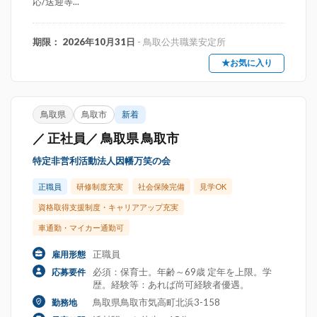
応/送迎等...
期限： 2026年10月31日
- 鳥取公共職業安定所
★お気に入り
鳥取県
鳥取市
新着
／ 正社員／ 鳥取県 鳥取市
特定非営利活動法人因幡万笑の会
正職員
研修制度充実
社会保険完備
見学OK
資格取得支援制度・キャリアアップ充実
車通勤・マイカー通勤可
正職員
雇用形態
必須：保育士。年齢～69歳 定年を上限。学
応募要件
歴。経験等：あれば尚可経験者優遇。
鳥取県鳥取市気高町北浜3-158
勤務地