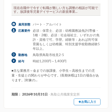
現在在職中で今すぐ転職が難しい方も調整の相談が可能で
す。放課後等児童デイサービスの新規事業...
パート・アルバイト
雇用形態
必須：保育士、必須：幼稚園教諭免許(専修・
応募要件
1種・2種)、必須：社会福祉士、いずれかの免
許・資格で可。学歴。経験等：あれば尚可保
育園もしくは幼稚園、特別支援学校勤務経験5
年以上。
鳥取県鳥取市桂見2-5
勤務地
時給1,200円～1,400円
給与
■主な業務月～金までの放課後、小学生～高校生までの児
童・生徒との関わりが中心です。(長期休暇は1日の場合があ
ります。)対象の...
期限： 2026年10月31日
- 鳥取公共職業安定所
★お気に入り