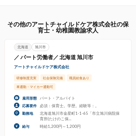
その他のアートチャイルドケア株式会社の保
育士・幼稚園教諭求人
北海道
旭川市
／ パート労働者／ 北海道 旭川市
アートチャイルドケア株式会社
研修制度充実
社会保険完備
職員給食あり
車通勤・マイカー通勤可
パート・アルバイト
雇用形態
必須：保育士。学歴。経験等：。
応募要件
北海道旭川市金星町1-1-65「市立旭川病院保
勤務地
育所(たけのこ保...
時給1,200円～1,200円
給与