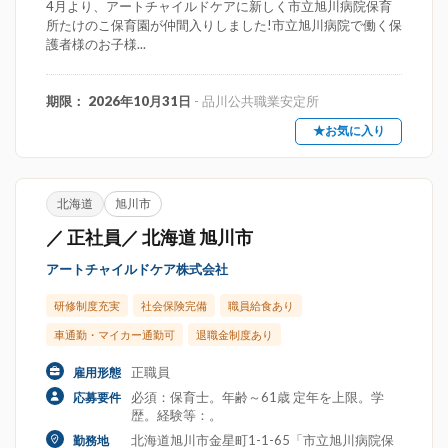
4月より、アートチャイルドケアに新しく市立旭川病院保育
所たけのこ保育園が仲間入りしました!市立旭川病院で働く保
護者様のお子様...
期限： 2026年10月31日
- 品川公共職業安定所
★お気に入り
北海道
旭川市
／ 正社員／ 北海道 旭川市
アートチャイルドケア株式会社
研修制度充実
社会保険完備
職員給食あり
車通勤・マイカー通勤可
退職金制度あり
正職員
雇用形態
必須：保育士。年齢～61歳 定年を上限。学
応募要件
歴。経験等：。
北海道旭川市金星町1-1-65「市立旭川病院保
勤務地