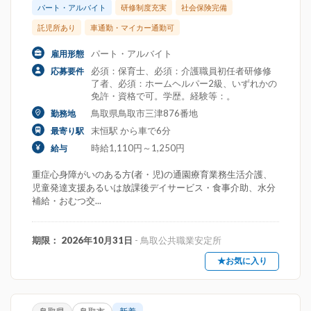
パート・アルバイト
研修制度充実
社会保険完備
託児所あり
車通勤・マイカー通勤可
パート・アルバイト
雇用形態
必須：保育士、必須：介護職員初任者研修修
応募要件
了者、必須：ホームヘルパー2級、いずれかの
免許・資格で可。学歴。経験等：。
鳥取県鳥取市三津876番地
勤務地
末恒駅 から車で6分
最寄り駅
時給1,110円～1,250円
給与
重症心身障がいのある方(者・児)の通園療育業務生活介護、
児童発達支援あるいは放課後デイサービス・食事介助、水分
補給・おむつ交...
期限： 2026年10月31日
- 鳥取公共職業安定所
★お気に入り