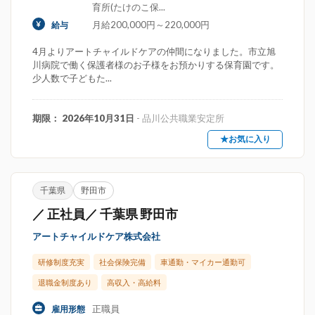
育所(たけのこ保...
月給200,000円～220,000円
給与
4月よりアートチャイルドケアの仲間になりました。市立旭
川病院で働く保護者様のお子様をお預かりする保育園です。
少人数で子どもた...
期限： 2026年10月31日
- 品川公共職業安定所
★お気に入り
千葉県
野田市
／ 正社員／ 千葉県 野田市
アートチャイルドケア株式会社
研修制度充実
社会保険完備
車通勤・マイカー通勤可
退職金制度あり
高収入・高給料
正職員
雇用形態