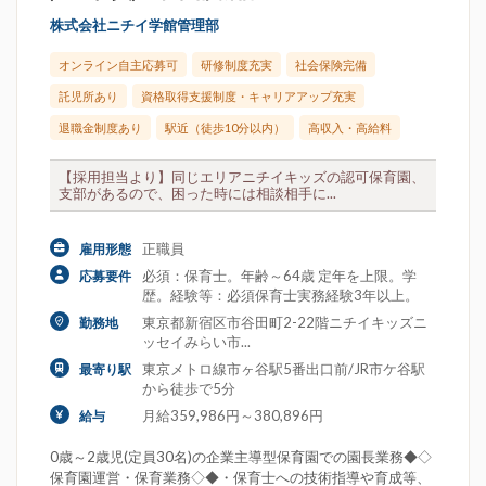
株式会社ニチイ学館管理部
オンライン自主応募可
研修制度充実
社会保険完備
託児所あり
資格取得支援制度・キャリアアップ充実
退職金制度あり
駅近（徒歩10分以内）
高収入・高給料
【採用担当より】同じエリアニチイキッズの認可保育園、
支部があるので、困った時には相談相手に...
正職員
雇用形態
必須：保育士。年齢～64歳 定年を上限。学
応募要件
歴。経験等：必須保育士実務経験3年以上。
東京都新宿区市谷田町2-22階ニチイキッズニ
勤務地
ッセイみらい市...
東京メトロ線市ヶ谷駅5番出口前/JR市ケ谷駅
最寄り駅
から徒歩で5分
月給359,986円～380,896円
給与
0歳～2歳児(定員30名)の企業主導型保育園での園長業務◆◇
保育園運営・保育業務◇◆・保育士への技術指導や育成等、