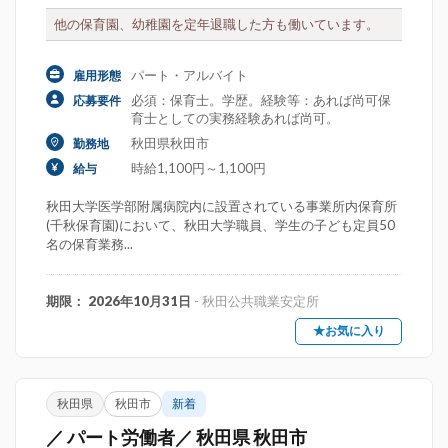
他の保育園、幼稚園を定年退職した方も働いています。
パート・アルバイト
雇用形態
必須：保育士。学歴。経験等：あれば尚可保
応募要件
育士としての実務経験あれば尚可。
秋田県秋田市
勤務地
時給1,100円～1,100円
給与
秋田大学医学部附属病院内に設置されている事業所内保育所
(千秋保育園)において、秋田大学職員、学生の子ども定員50
名の保育業務...
期限： 2026年10月31日
- 秋田公共職業安定所
★お気に入り
秋田県
秋田市
新着
／ パート労働者／ 秋田県 秋田市