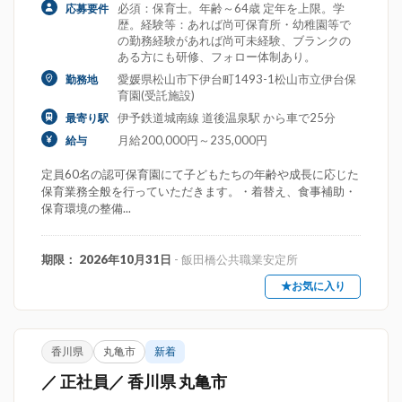
必須：保育士。年齢～64歳 定年を上限。学
応募要件
歴。経験等：あれば尚可保育所・幼稚園等で
の勤務経験があれば尚可未経験、ブランクの
ある方にも研修、フォロー体制あり。
愛媛県松山市下伊台町1493-1松山市立伊台保
勤務地
育園(受託施設)
伊予鉄道城南線 道後温泉駅 から車で25分
最寄り駅
月給200,000円～235,000円
給与
定員60名の認可保育園にて子どもたちの年齢や成長に応じた
保育業務全般を行っていただきます。・着替え、食事補助・
保育環境の整備...
期限： 2026年10月31日
- 飯田橋公共職業安定所
★お気に入り
香川県
丸亀市
新着
／ 正社員／ 香川県 丸亀市