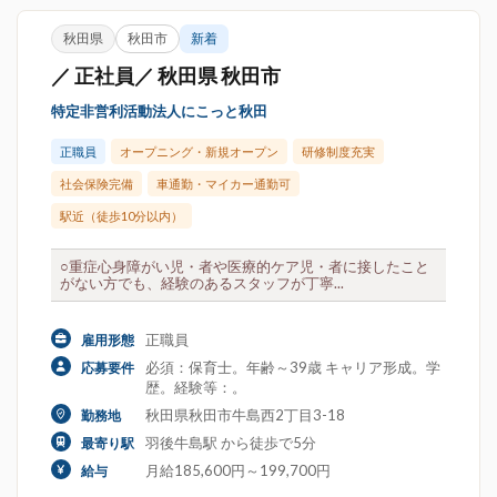
秋田県
秋田市
新着
／ 正社員／ 秋田県 秋田市
特定非営利活動法人にこっと秋田
正職員
オープニング・新規オープン
研修制度充実
社会保険完備
車通勤・マイカー通勤可
駅近（徒歩10分以内）
○重症心身障がい児・者や医療的ケア児・者に接したこと
がない方でも、経験のあるスタッフが丁寧...
正職員
雇用形態
必須：保育士。年齢～39歳 キャリア形成。学
応募要件
歴。経験等：。
秋田県秋田市牛島西2丁目3-18
勤務地
羽後牛島駅 から徒歩で5分
最寄り駅
月給185,600円～199,700円
給与