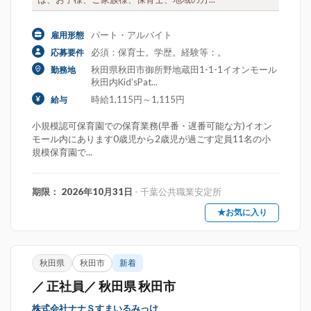
パート・アルバイト
雇用形態
必須：保育士。学歴。経験等：。
応募要件
秋田県秋田市御所野地蔵田1-1-1イオンモール
勤務地
秋田内Kid’sPat...
時給1,115円～1,115円
給与
小規模認可保育園での保育業務(早番・遅番可能な方)イオン
モール内にあります0歳児から2歳児が過ごす定員11名の小
規模保育園で...
期限： 2026年10月31日
- 千葉公共職業安定所
★お気に入り
秋田県
秋田市
新着
／ 正社員／ 秋田県 秋田市
株式会社ナナＳすまいるみっけ