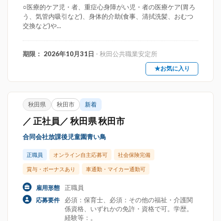
○医療的ケア児・者、重症心身障がい児・者の医療ケア(胃ろ
う、気管内吸引など)、身体的介助(食事、清拭洗髪、おむつ
交換など)や...
期限： 2026年10月31日
- 秋田公共職業安定所
★お気に入り
秋田県
秋田市
新着
／ 正社員／ 秋田県 秋田市
合同会社放課後児童園青い鳥
正職員
オンライン自主応募可
社会保険完備
賞与・ボーナスあり
車通勤・マイカー通勤可
正職員
雇用形態
必須：保育士、必須：その他の福祉・介護関
応募要件
係資格、いずれかの免許・資格で可。学歴。
経験等：。