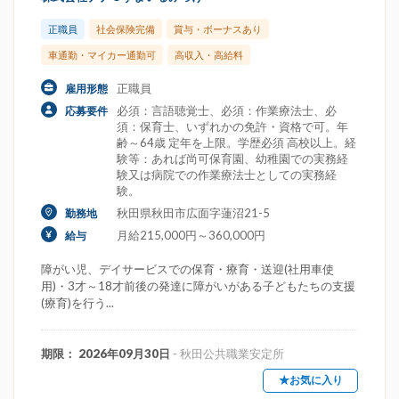
正職員
社会保険完備
賞与・ボーナスあり
車通勤・マイカー通勤可
高収入・高給料
正職員
雇用形態
必須：言語聴覚士、必須：作業療法士、必
応募要件
須：保育士、いずれかの免許・資格で可。年
齢～64歳 定年を上限。学歴必須 高校以上。経
験等：あれば尚可保育園、幼稚園での実務経
験又は病院での作業療法士としての実務経
験。
秋田県秋田市広面字蓮沼21-5
勤務地
月給215,000円～360,000円
給与
障がい児、デイサービスでの保育・療育・送迎(社用車使
用)・3才～18才前後の発達に障がいがある子どもたちの支援
(療育)を行う...
期限： 2026年09月30日
- 秋田公共職業安定所
★お気に入り