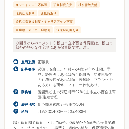
オンライン自主応募可
研修制度充実
社会保険完備
職員給食あり
託児所あり
資格取得支援制度・キャリアアップ充実
車通勤・マイカー通勤可
退職金制度あり
◇園長からのコメント◇松山市立小百合保育園は、松山市
郊外の静かな住宅地にある保育園です。建...
正職員
雇用形態
必須：保育士。年齢～64歳 定年を上限。学
応募要件
歴。経験等：あれば尚可保育所・幼稚園等で
の勤務経験があれば尚可未経験、ブランクの
ある方にも研修、フォロー体制あり。
愛媛県松山市溝辺町甲528松山市立小百合保育
勤務地
園(指定管理)
伊予鉄道後駅 から車で10分
最寄り駅
月給200,400円～235,400円
給与
認可保育園で保育士として勤務。0歳児から5歳児の保育業務
をしていただきます。・着替え、給食の補助・保育環境の整