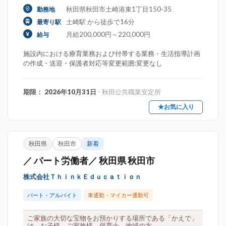
秋田県秋田市土崎港東1丁目150-35
勤務地
土崎駅 から徒歩で16分
最寄り駅
月給200,000円～220,000円
給与
施設内における療育業務および付帯する業務・生活指導計画
の作成・送迎・保護者対応等変更範囲:変更なし
期限： 2026年10月31日
- 秋田公共職業安定所
★お気に入り
秋田県
秋田市
新着
／ パート労働者／ 秋田県 秋田市
株式会社ＴｈｉｎｋＥｄｕｃａｔｉｏｎ
パート・アルバイト
車通勤・マイカー通勤可
ご家族の大切な宝物をお預かりする場所である「かえで」
は、お子様、ご家族様、保育士、地域の方...