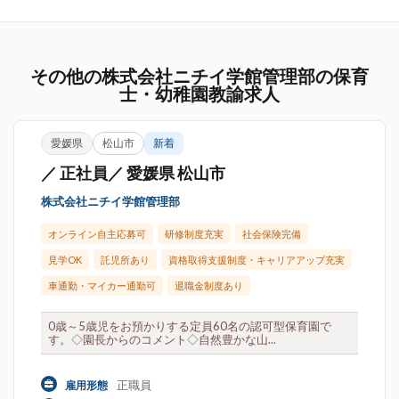
その他の株式会社ニチイ学館管理部の保育
士・幼稚園教諭求人
愛媛県
松山市
新着
／ 正社員／ 愛媛県 松山市
株式会社ニチイ学館管理部
オンライン自主応募可
研修制度充実
社会保険完備
見学OK
託児所あり
資格取得支援制度・キャリアアップ充実
車通勤・マイカー通勤可
退職金制度あり
0歳～5歳児をお預かりする定員60名の認可型保育園で
す。◇園長からのコメント◇自然豊かな山...
正職員
雇用形態