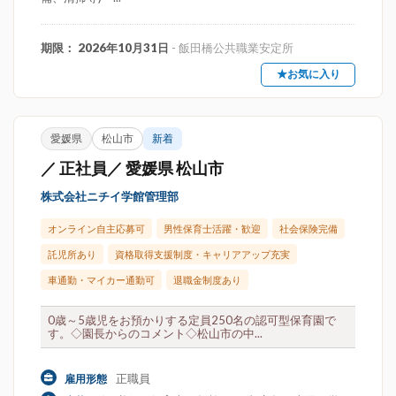
期限： 2026年10月31日
- 飯田橋公共職業安定所
★お気に入り
愛媛県
松山市
新着
／ 正社員／ 愛媛県 松山市
株式会社ニチイ学館管理部
オンライン自主応募可
男性保育士活躍・歓迎
社会保険完備
託児所あり
資格取得支援制度・キャリアアップ充実
車通勤・マイカー通勤可
退職金制度あり
0歳～5歳児をお預かりする定員250名の認可型保育園で
す。◇園長からのコメント◇松山市の中...
正職員
雇用形態