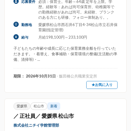
必須：保育士。年齢～64歳 定年を上限。学
応募要件
歴。経験等：あれば尚可保育所、幼稚園等で
の勤務経験があれば尚可。未経験、ブランク
のある方にも研修、フォロー体制あり。。
愛媛県松山市西石井6丁目4-34松山市立石井保
勤務地
育園(指定管理)
月給198,100円～233,100円
給与
子どもたちの年齢や成長に応じた保育業務全般を行っていた
だきます。・着替え、食事補助・保育環境の整備(主活動の準
備、清掃等)・...
期限： 2026年10月31日
- 飯田橋公共職業安定所
★お気に入り
愛媛県
松山市
新着
／ 正社員／ 愛媛県 松山市
株式会社ニチイ学館管理部