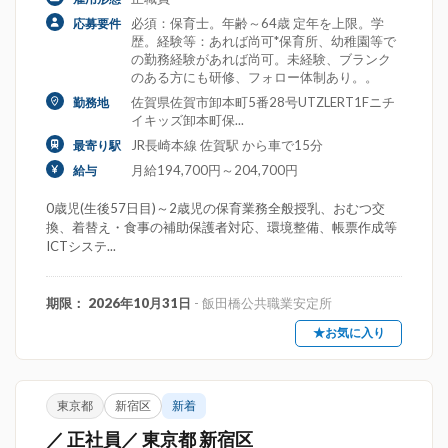
必須：保育士。年齢～64歳 定年を上限。学
応募要件
歴。経験等：あれば尚可*保育所、幼稚園等で
の勤務経験があれば尚可。未経験、ブランク
のある方にも研修、フォロー体制あり。。
佐賀県佐賀市卸本町5番28号UTZLERT1Fニチ
勤務地
イキッズ卸本町保...
JR長崎本線 佐賀駅 から車で15分
最寄り駅
月給194,700円～204,700円
給与
0歳児(生後57日目)～2歳児の保育業務全般授乳、おむつ交
換、着替え・食事の補助保護者対応、環境整備、帳票作成等
ICTシステ...
期限： 2026年10月31日
- 飯田橋公共職業安定所
★お気に入り
東京都
新宿区
新着
／ 正社員／ 東京都 新宿区