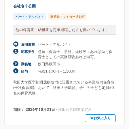
会社名非公開
パート・アルバイト
車通勤・マイカー通勤可
他の保育園、幼稚園を定年退職した方も働いています。
パート・アルバイト
雇用形態
必須：保育士。学歴。経験等：あれば尚可保
応募要件
育士としての実務経験あれば尚可。
秋田県秋田市
勤務地
時給1,100円～1,100円
給与
秋田大学医学部附属病院内に設置されている事業所内保育所
(千秋保育園)において、秋田大学職員、学生の子ども定員50
名の保育業務...
期限： 2026年10月31日
- 秋田公共職業安定所
★お気に入り