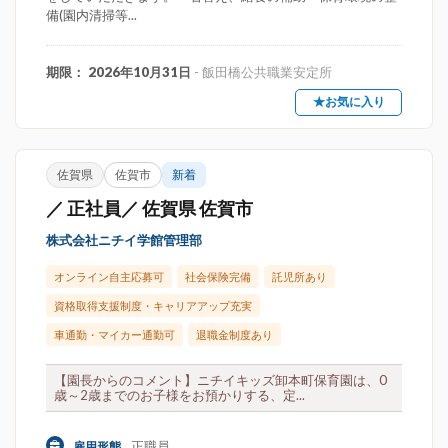
備(園内清掃等...
期限： 2026年10月31日
- 飯田橋公共職業安定所
★お気に入り
佐賀県
佐賀市
新着
／ 正社員／ 佐賀県 佐賀市
株式会社ニチイ学館管理部
オンライン自主応募可
社会保険完備
託児所あり
資格取得支援制度・キャリアアップ充実
車通勤・マイカー通勤可
退職金制度あり
【園長からのコメント】ニチイキッズ卸本町保育園は、0
歳～2歳までのお子様をお預かりする、定...
正職員
雇用形態