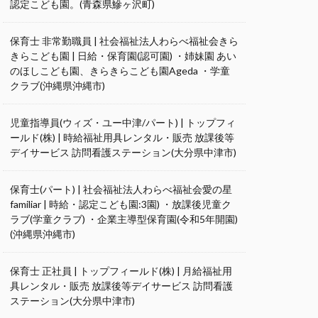
認定こども園。(青森県鰺ヶ沢町)
保育士 非常勤職員 | 社会福祉法人わらべ福祉会きら
きらこども園 | 日給・保育園(認可園) ・姉妹園 あい
のほしこども園、きらきらこども園Ageda ・学童
クラブ(沖縄県沖縄市)
児童指導員(ウィズ・ユー中津/パート) | トップフィ
ールド(株) | 時給福祉用具レンタル・販売 放課後等
デイサービス 訪問看護ステーション(大分県中津市)
保育士(パート) | 社会福祉法人わらべ福祉会愛の星
familiar | 時給・認定こども園:3園) ・放課後児童ク
ラブ(学童クラブ) ・企業主導型保育園(令和5年開園)
(沖縄県沖縄市)
保育士 正社員 | トップフィールド(株) | 月給福祉用
具レンタル・販売 放課後等デイサービス 訪問看護
ステーション(大分県中津市)