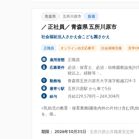
青森県
五所川原市
新着
／ 正社員／ 青森県 五所川原市
社会福祉法人さかえ会こども園さかえ
正職員
オンライン自主応募可
社会保険完備
見学O
正職員
雇用形態
必須：保育士、必須：幼稚園教諭免許(
応募要件
校以上。経験等：。
青森県五所川原市大字湊字船越224-3
勤務地
五所川原駅 から車で5分
最寄り駅
月給229,578円～269,304円
給与
○乳幼児の教育・保育業務(園舎内外の片付け含む)乳幼
を、保...
期限： 2026年10月31日
- 五所川原公共職業安定所