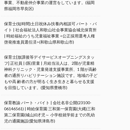
事業、不動産仲介事業の運営をしています。(福岡
県福岡市早良区)
保育士(短時間)土日祝休み扶養内相談可 パート・バ
イト | 社会福祉法人和歌山社会事業協会城北保育所
| 時給福祉のうち児童福祉事業 <公正採用選考人権
啓発推進員選任済>(和歌山県和歌山市)
保育士[放課後等デイサービスオープニングスタッ
フ] 正社員 | (医)里童 | 月給当法人は、2階が児童精
神科クリニック・児童発達支援事業所、1 階が高齢
者の通所リハビリテーション施設です。地域の子ど
もや高 齢者の方が明るく生き生きと暮らせる支援
を目指しています。(愛知県豊橋市)
保育教諭 パート・バイト | 会社名非公開(23100-
06146561) | 時給保育園 三和第一保育園(大縄)三和
第二保育園(城山)0才児～ 小学校就学前までの乳幼
児の通園施設(愛知県津島市)