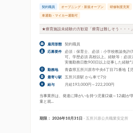
契約職員
オープニング・新規オープン
研修制度充実
車通勤・マイカー通勤可
★療育施設未経験の方歓迎「療育は難しそう・・・」
契約職員
雇用形態
必須：保育士、必須：小学校教諭免許(
応募要件
可。学歴必須 高校以上。経験等：必須
実働勤務日数900日以上従事した経験
青森県五所川原市中央6丁目71番地【児
勤務地
五所川原駅 から車で7分
最寄り駅
月給193,000円～222,200円
給与
当事業所は、発達に障がいを持つ児童(2歳～12歳)が
童と就...
期限： 2026年10月31日
- 五所川原公共職業安定所