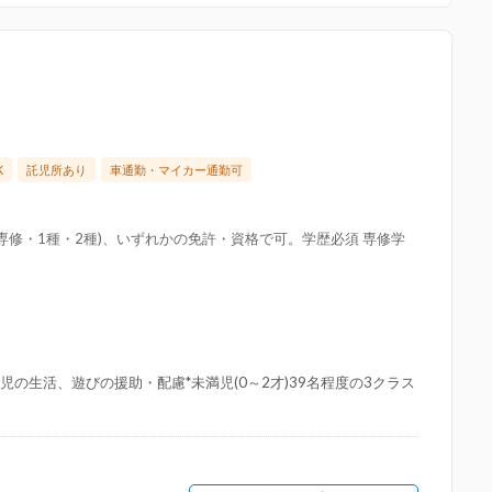
K
託児所あり
車通勤・マイカー通勤可
専修・1種・2種)、いずれかの免許・資格で可。学歴必須 専修学
児の生活、遊びの援助・配慮*未満児(0～2才)39名程度の3クラス