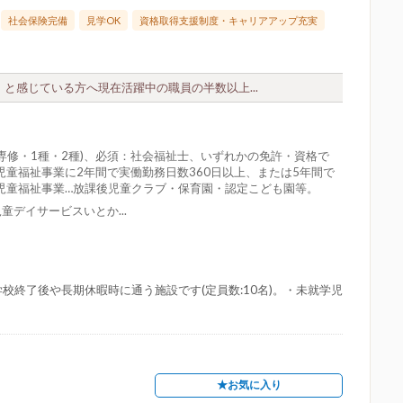
社会保険完備
見学OK
資格取得支援制度・キャリアアップ充実
と感じている方へ現在活躍中の職員の半数以上...
専修・1種・2種)、必須：社会福祉士、いずれかの免許・資格で
児童福祉事業に2年間で実働勤務日数360日以上、または5年間で
*児童福祉事業…放課後児童クラブ・保育園・認定こども園等。
童デイサービスいとか...
学校終了後や長期休暇時に通う施設です(定員数:10名)。・未就学児
★お気に入り