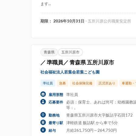
ます...
期限： 2026年10月31日
- 五所川原公共職業安定所
青森県
五所川原市
／ 準職員／ 青森県 五所川原市
社会福祉法人若葉会若葉こども園
準社員
急募
社会保険完備
託児所あり
車通勤・
準社員
雇用形態
必須：保育士、あれば尚可：幼稚園教諭
応募要件
等：。
青森県五所川原市大字飯詰字石田172
勤務地
津軽鉄道 飯詰駅 から車で5分
最寄り駅
月給261,750円～264,750円
給与