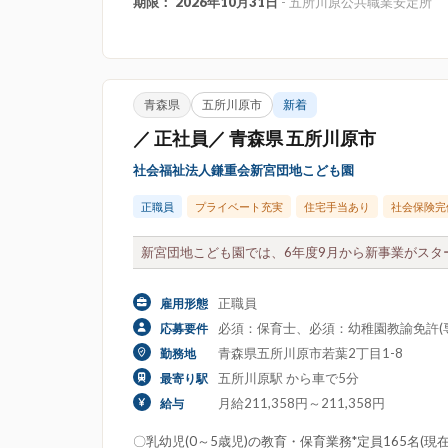
期限： 2026年10月31日
- 五所川原公共職業安定所
青森県
五所川原市
新着
／ 正社員／ 青森県 五所川原市
社会福祉法人鎌重会新宮団地こども園
正職員
プライベート充実
住宅手当あり
社会保険完
新宮団地こども園では、6年度9月から新事業がスター
正職員
雇用形態
必須：保育士、必須：幼稚園教諭免許(
応募要件
青森県五所川原市若葉2丁目1-8
勤務地
五所川原駅 から車で5分
最寄り駅
月給211,358円～211,358円
給与
〇乳幼児(0～5歳児)の教育・保育業務*定員165名(