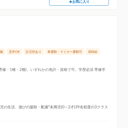
★お気に入り
備
見学OK
託児所あり
車通勤・マイカー通勤可
高時給
専修・1種・2種)、いずれかの免許・資格で可。学歴必須 専修学
児の生活、遊びの援助・配慮*未満児(0～2才)39名程度の3クラス