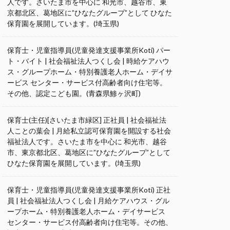
人です。さいたま市を中心に 和光市、越谷市、東
京都北区、葛地区に”ひなたグループ”として ひなた
保育園を展開しています。(埼玉県)
保育士・児童指導員(児童発達支援事業所Koti) パー
ト・バイト | 社会福祉法人つくし会 | 時給ケアハウ
ス・グループホーム・特別養護老人ホーム・デイサ
ービス センター・サービス付高齢者向け住宅等。
その他、認定こども園。(青森県鯵ヶ沢町)
保育士(主任)[さいたま市緑区] 正社員 | 社会福祉法
人ことの葉会 | 月給私立認可保育園を開設する社会
福祉法人です。さいたま市を中心に 和光市、越谷
市、東京都北区、葛地区に”ひなたグループ”として
ひなた保育園を展開しています。(埼玉県)
保育士・児童指導員(児童発達支援事業所Koti) 正社
員 | 社会福祉法人つくし会 | 月給ケアハウス・グル
ープホーム・特別養護老人ホーム・デイサービス
センター・サービス付高齢者向け住宅等。その他、