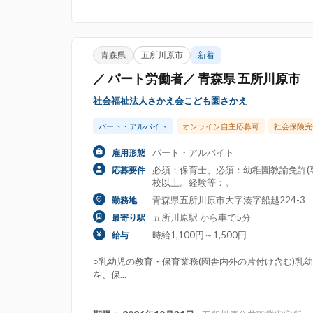
青森県
五所川原市
新着
／ パート労働者／ 青森県 五所川原市
社会福祉法人さかえ会こども園さかえ
パート・アルバイト
オンライン自主応募可
社会保険完
パート・アルバイト
雇用形態
必須：保育士、必須：幼稚園教諭免許(
応募要件
校以上。経験等：。
青森県五所川原市大字湊字船越224-3
勤務地
五所川原駅 から車で5分
最寄り駅
時給1,100円～1,500円
給与
○乳幼児の教育・保育業務(園舎内外の片付け含む)乳幼
を、保...