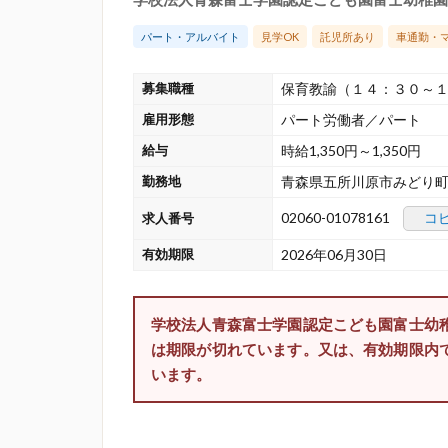
パート・アルバイト
見学OK
託児所あり
車通勤・
募集職種
保育教諭（１４：３０～
雇用形態
パート労働者／パート
給与
時給1,350円～1,350円
勤務地
青森県五所川原市みどり町
02060-01078161
コ
求人番号
有効期限
2026年06月30日
学校法人青森富士学園認定こども園富士幼
は期限が切れています。又は、有効期限内
います。