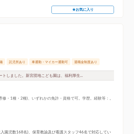
★お気に入り
備
託児所あり
車通勤・マイカー通勤可
退職金制度あり
トしました。新宮団地こども園は、福利厚生...
専修・1種・2種)、いずれかの免許・資格で可。学歴。経験等：。
現在入園児数168名)、保育教諭及び看護スタッフ46名で対応してい