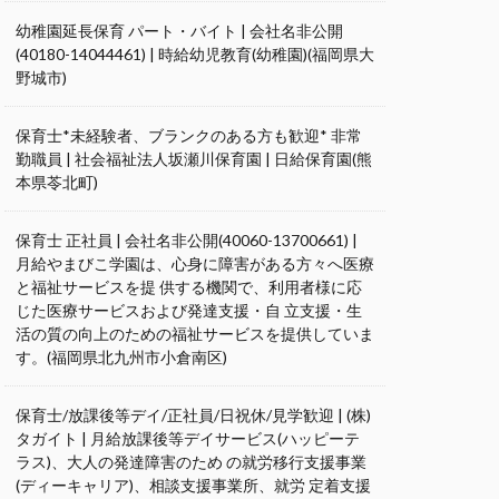
幼稚園延長保育 パート・バイト | 会社名非公開
(40180-14044461) | 時給幼児教育(幼稚園)(福岡県大
野城市)
保育士*未経験者、ブランクのある方も歓迎* 非常
勤職員 | 社会福祉法人坂瀬川保育園 | 日給保育園(熊
本県苓北町)
保育士 正社員 | 会社名非公開(40060-13700661) |
月給やまびこ学園は、心身に障害がある方々へ医療
と福祉サービスを提 供する機関で、利用者様に応
じた医療サービスおよび発達支援・自 立支援・生
活の質の向上のための福祉サービスを提供していま
す。(福岡県北九州市小倉南区)
保育士/放課後等デイ/正社員/日祝休/見学歓迎 | (株)
タガイト | 月給放課後等デイサービス(ハッピーテ
ラス)、大人の発達障害のため の就労移行支援事業
(ディーキャリア)、相談支援事業所、就労 定着支援