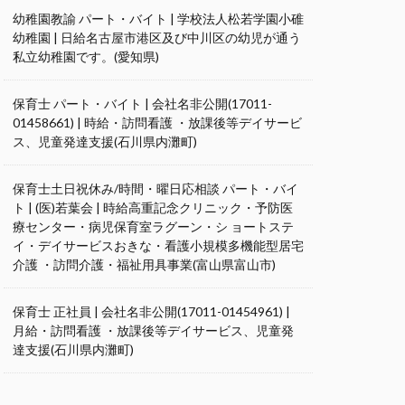
幼稚園教諭 パート・バイト | 学校法人松若学園小碓
幼稚園 | 日給名古屋市港区及び中川区の幼児が通う
私立幼稚園です。(愛知県)
保育士 パート・バイト | 会社名非公開(17011-
01458661) | 時給・訪問看護 ・放課後等デイサービ
ス、児童発達支援(石川県内灘町)
保育士土日祝休み/時間・曜日応相談 パート・バイ
ト | (医)若葉会 | 時給高重記念クリニック・予防医
療センター・病児保育室ラグーン・シ ョートステ
イ・デイサービスおきな・看護小規模多機能型居宅
介護 ・訪問介護・福祉用具事業(富山県富山市)
保育士 正社員 | 会社名非公開(17011-01454961) |
月給・訪問看護 ・放課後等デイサービス、児童発
達支援(石川県内灘町)