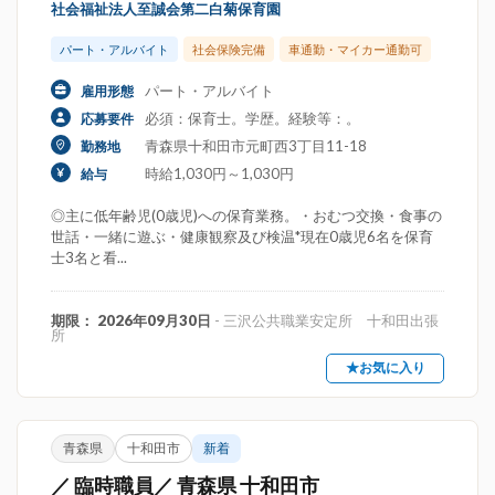
社会福祉法人至誠会第二白菊保育園
パート・アルバイト
社会保険完備
車通勤・マイカー通勤可
パート・アルバイト
雇用形態
必須：保育士。学歴。経験等：。
応募要件
青森県十和田市元町西3丁目11-18
勤務地
時給1,030円～1,030円
給与
◎主に低年齢児(0歳児)への保育業務。・おむつ交換・食事の
世話・一緒に遊ぶ・健康観察及び検温*現在0歳児6名を保育
士3名と看...
期限： 2026年09月30日
- 三沢公共職業安定所 十和田出張
所
★お気に入り
青森県
十和田市
新着
／ 臨時職員／ 青森県 十和田市