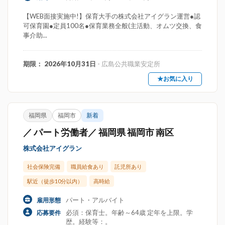
【WEB面接実施中!】保育大手の株式会社アイグラン運営●認
可保育園●定員100名●保育業務全般(主活動、オムツ交換、食
事介助...
期限： 2026年10月31日
- 広島公共職業安定所
★お気に入り
福岡県
福岡市
新着
／ パート労働者／ 福岡県 福岡市 南区
株式会社アイグラン
社会保険完備
職員給食あり
託児所あり
駅近（徒歩10分以内）
高時給
パート・アルバイト
雇用形態
必須：保育士。年齢～64歳 定年を上限。学
応募要件
歴。経験等：。