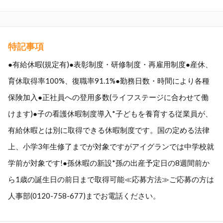
特記事項
●有給休暇(規定有)●表彰制度・研修制度・再雇用制度●産休、
育休取得率100%、復職率91.1%●勤務日数・時間により各種
保険加入●正社員への登用多数(ライフステージに合わせて働
けます)●子の看護休暇制度導入*子どもを養育する従業員が、
有給休暇とは別に取得できる休暇制度です。国の定める法律
上、小学3年生修了までが対象ですがアイグランでは中学校就
学前が対象です!●孫休暇の新設*孫の出産予定日の8週間前か
ら1歳の誕生日の前日まで取得可能≪応募方法≫ご応募の方は
人事部(0120-758-677)までお電話ください。