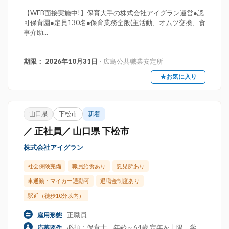
【WEB面接実施中!】保育大手の株式会社アイグラン運営●認
可保育園●定員130名●保育業務全般(主活動、オムツ交換、食
事介助...
期限： 2026年10月31日
- 広島公共職業安定所
★お気に入り
山口県
下松市
新着
／ 正社員／ 山口県 下松市
株式会社アイグラン
社会保険完備
職員給食あり
託児所あり
車通勤・マイカー通勤可
退職金制度あり
駅近（徒歩10分以内）
正職員
雇用形態
必須：保育士。年齢～64歳 定年を上限。学
応募要件