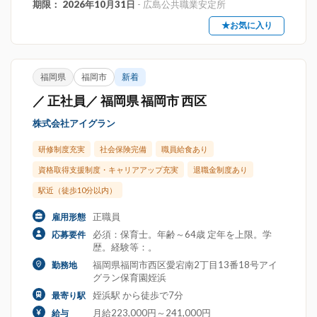
期限： 2026年10月31日
- 広島公共職業安定所
★お気に入り
福岡県
福岡市
新着
／ 正社員／ 福岡県 福岡市 西区
株式会社アイグラン
研修制度充実
社会保険完備
職員給食あり
資格取得支援制度・キャリアアップ充実
退職金制度あり
駅近（徒歩10分以内）
正職員
雇用形態
必須：保育士。年齢～64歳 定年を上限。学
応募要件
歴。経験等：。
福岡県福岡市西区愛宕南2丁目13番18号アイ
勤務地
グラン保育園姪浜
姪浜駅 から徒歩で7分
最寄り駅
月給223,000円～241,000円
給与