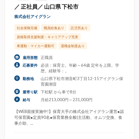
／ 正社員／ 山口県 下松市
株式会社アイグラン
社会保険完備
職員給食あり
託児所あり
資格取得支援制度・キャリアアップ充実
車通勤・マイカー通勤可
退職金制度あり
正職員
雇用形態
必須：保育士。年齢～64歳 定年を上限。学
応募要件
歴。経験等：。
山口県下松市潮音町3丁目12-15アイグラン保
勤務地
育園潮音
下松駅 から車で8分
最寄り駅
月給213,000円～231,000円
給与
【WEB面接実施中!】保育大手の株式会社アイグラン運営●認
可保育園●定員90名●保育業務全般(主活動、オムツ交換、食
事介助、...