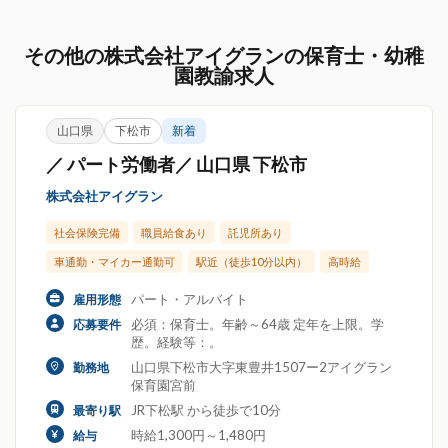
その他の株式会社アイグランの保育士・幼稚
園教諭求人
山口県
下松市
新着
／ パート労働者／ 山口県 下松市
株式会社アイグラン
社会保険完備
職員給食あり
託児所あり
車通勤・マイカー通勤可
駅近（徒歩10分以内）
高時給
パート・アルバイト
雇用形態
必須：保育士。年齢～64歳 定年を上限。学
応募要件
歴。経験等：。
山口県下松市大字東豊井1507ー2アイグラン
勤務地
保育園宮前
JR下松駅 から徒歩で10分
最寄り駅
時給1,300円～1,480円
給与