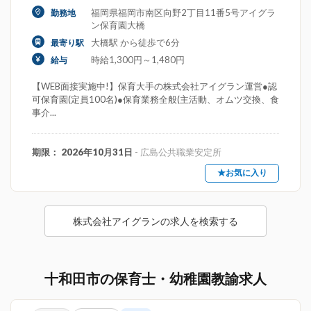
福岡県福岡市南区向野2丁目11番5号アイグラ
勤務地
ン保育園大橋
大橋駅 から徒歩で6分
最寄り駅
時給1,300円～1,480円
給与
【WEB面接実施中!】保育大手の株式会社アイグラン運営●認
可保育園(定員100名)●保育業務全般(主活動、オムツ交換、食
事介...
期限： 2026年10月31日
- 広島公共職業安定所
★お気に入り
株式会社アイグランの求人を検索する
十和田市の保育士・幼稚園教諭求人