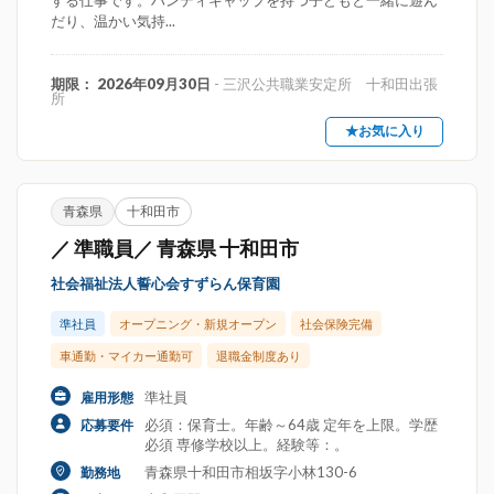
する仕事です。ハンディキャップを持つ子どもと一緒に遊ん
だり、温かい気持...
期限： 2026年09月30日
- 三沢公共職業安定所 十和田出張
所
★お気に入り
青森県
十和田市
／ 準職員／ 青森県 十和田市
社会福祉法人誓心会すずらん保育園
準社員
オープニング・新規オープン
社会保険完備
車通勤・マイカー通勤可
退職金制度あり
準社員
雇用形態
必須：保育士。年齢～64歳 定年を上限。学歴
応募要件
必須 専修学校以上。経験等：。
青森県十和田市相坂字小林130-6
勤務地