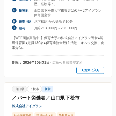
歴。経験等：。
山口県下松市大字東豊井1507ー2アイグラン
勤務地
保育園宮前
JR下松駅 から徒歩で10分
最寄り駅
月給213,000円～231,000円
給与
【WEB面接実施中!】保育大手の株式会社アイグラン運営●認
可保育園●定員130名●保育業務全般(主活動、オムツ交換、食
事介助...
期限： 2026年10月31日
- 広島公共職業安定所
★お気に入り
山口県
下松市
新着
／ パート労働者／ 山口県 下松市
株式会社アイグラン
社会保険完備
職員給食あり
託児所あり