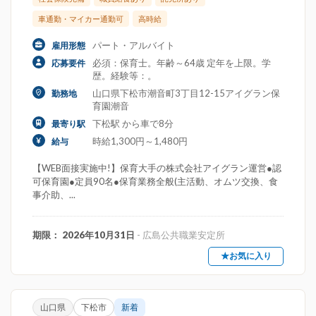
車通勤・マイカー通勤可
高時給
パート・アルバイト
雇用形態
必須：保育士。年齢～64歳 定年を上限。学
応募要件
歴。経験等：。
山口県下松市潮音町3丁目12-15アイグラン保
勤務地
育園潮音
下松駅 から車で8分
最寄り駅
時給1,300円～1,480円
給与
【WEB面接実施中!】保育大手の株式会社アイグラン運営●認
可保育園●定員90名●保育業務全般(主活動、オムツ交換、食
事介助、...
期限： 2026年10月31日
- 広島公共職業安定所
★お気に入り
山口県
下松市
新着