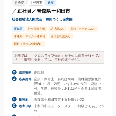
青森県
十和田市
新着
／ 正社員／ 青森県 十和田市
社会福祉法人開成会十和田つくし保育園
正職員
社会保険完備
託児所あり
賞与・ボーナスあり
車通勤・マイカー通勤可
退職金制度あり
駅近（徒歩10分以内）
本園では、「クロスライフ保育」を中心に保育を行ってお
り、「縦割り保育」では、年齢の違う子ど...
正職員
雇用形態
必須：保育士、あれば尚可：幼稚園教諭免許
応募要件
(専修・1種・2種)、いずれかの免許・資格で
可。学歴。経験等：あれば尚可保育士経験者
優遇。
青森県十和田市東十五番町53-32
勤務地
十和田中央モータースクール前駅 から徒歩で5
最寄り駅
分