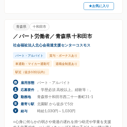
★お気に入り
青森県
十和田市
／ パート労働者／ 青森県 十和田市
社会福祉法人北心会発達支援センターコスモス
パート・アルバイト
賞与・ボーナスあり
車通勤・マイカー通勤可
退職金制度あり
駅近（徒歩10分以内）
パート・アルバイト
雇用形態
。学歴必須 高校以上。経験等：。
応募要件
青森県十和田市西二十一番町31-1
勤務地
北園駅 から徒歩で5分
最寄り駅
時給1,030円～1,030円
給与
○心身に何らかの弱さや発達の遅れを持つ幼児や学童を支援