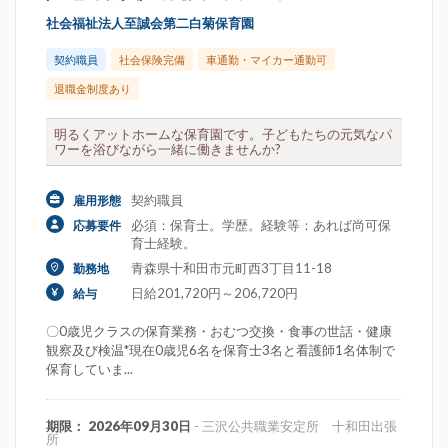
社会福祉法人至誠会第二白菊保育園
契約職員
社会保険完備
車通勤・マイカー通勤可
退職金制度あり
明るくアットホームな保育園です。子どもたちの元気なパ
ワーを浴びながら一緒に働きませんか?
契約職員
雇用形態
必須：保育士。学歴。経験等：あれば尚可保
応募要件
育士経験。
青森県十和田市元町西3丁目11-18
勤務地
日給201,720円～206,720円
給与
〇0歳児クラスの保育業務・おむつ交換・食事の世話・健康
観察及び検温*現在0歳児6名を保育士3名と看護師1名体制で
保育していま...
期限： 2026年09月30日
- 三沢公共職業安定所 十和田出張
所