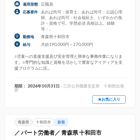
正職員
雇用形態
あれば尚可：保育士、あれば尚可：公認心理
応募要件
師、あれば尚可：社会福祉士、いずれかの免
許・資格で可。学歴必須 高校以上。経験
等：。
青森県十和田市
勤務地
月給190,000円～270,000円
給与
○児童への直接支援及び安全管理と簡単な事務作業になりま
す。○専門的な知識と資格を活かして豊富なアイディアを支
援プログラムに活...
期限： 2026年10月31日
- 三沢公共職業安定所 十和田出張
所
★お気に入り
青森県
十和田市
新着
／ パート労働者／ 青森県 十和田市