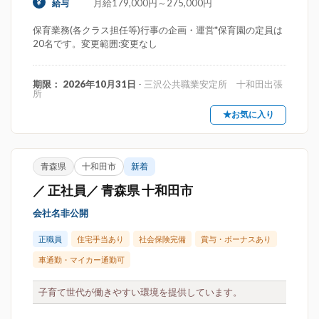
月給179,000円～275,000円
給与
保育業務(各クラス担任等)行事の企画・運営*保育園の定員は
20名です。変更範囲:変更なし
期限： 2026年10月31日
- 三沢公共職業安定所 十和田出張
所
★お気に入り
青森県
十和田市
新着
／ 正社員／ 青森県 十和田市
会社名非公開
正職員
住宅手当あり
社会保険完備
賞与・ボーナスあり
車通勤・マイカー通勤可
子育て世代が働きやすい環境を提供しています。