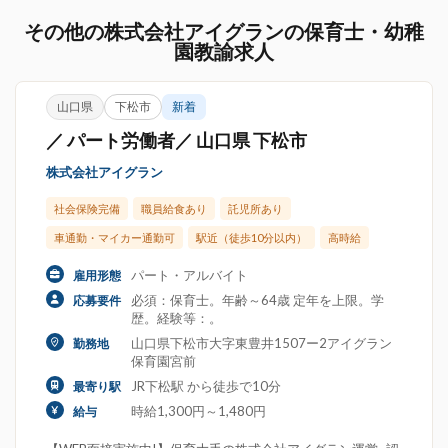
その他の株式会社アイグランの保育士・幼稚
園教諭求人
山口県
下松市
新着
／ パート労働者／ 山口県 下松市
株式会社アイグラン
社会保険完備
職員給食あり
託児所あり
車通勤・マイカー通勤可
駅近（徒歩10分以内）
高時給
パート・アルバイト
雇用形態
必須：保育士。年齢～64歳 定年を上限。学
応募要件
歴。経験等：。
山口県下松市大字東豊井1507ー2アイグラン
勤務地
保育園宮前
JR下松駅 から徒歩で10分
最寄り駅
時給1,300円～1,480円
給与