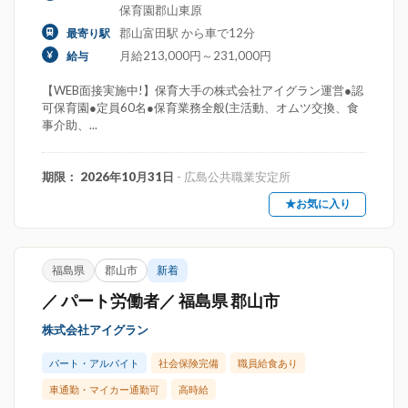
保育園郡山東原
郡山富田駅 から車で12分
最寄り駅
月給213,000円～231,000円
給与
【WEB面接実施中!】保育大手の株式会社アイグラン運営●認
可保育園●定員60名●保育業務全般(主活動、オムツ交換、食
事介助、...
期限： 2026年10月31日
- 広島公共職業安定所
★お気に入り
福島県
郡山市
新着
／ パート労働者／ 福島県 郡山市
株式会社アイグラン
パート・アルバイト
社会保険完備
職員給食あり
車通勤・マイカー通勤可
高時給