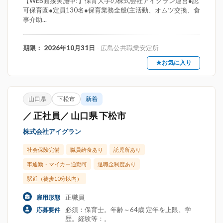
【WEB面接実施中!】保育大手の株式会社アイグラン運営●認
可保育園●定員130名●保育業務全般(主活動、オムツ交換、食
事介助...
期限： 2026年10月31日
- 広島公共職業安定所
★お気に入り
山口県
下松市
新着
／ 正社員／ 山口県 下松市
株式会社アイグラン
社会保険完備
職員給食あり
託児所あり
車通勤・マイカー通勤可
退職金制度あり
駅近（徒歩10分以内）
正職員
雇用形態
必須：保育士。年齢～64歳 定年を上限。学
応募要件
歴。経験等：。