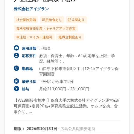
株式会社アイグラン
社会保険完備
職員給食あり
託児所あり
資格取得支援制度・キャリアアップ充実
車通勤・マイカー通勤可
退職金制度あり
正職員
雇用形態
必須：保育士。年齢～64歳 定年を上限。学
応募要件
歴。経験等：。
山口県下松市潮音町3丁目12-15アイグラン保
勤務地
育園潮音
下松駅 から車で8分
最寄り駅
月給213,000円～231,000円
給与
【WEB面接実施中!】保育大手の株式会社アイグラン運営●認
可保育園●定員90名●保育業務全般(主活動、オムツ交換、食
事介助、...
期限： 2026年10月31日
- 広島公共職業安定所