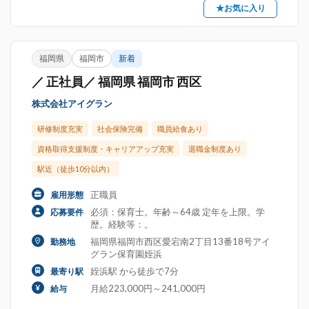
★お気に入り
福岡県
福岡市
新着
／ 正社員／ 福岡県 福岡市 西区
株式会社アイグラン
研修制度充実
社会保険完備
職員給食あり
資格取得支援制度・キャリアアップ充実
退職金制度あり
駅近（徒歩10分以内）
正職員
雇用形態
必須：保育士。年齢～64歳 定年を上限。学
応募要件
歴。経験等：。
福岡県福岡市西区愛宕南2丁目13番18号アイ
勤務地
グラン保育園姪浜
姪浜駅 から徒歩で7分
最寄り駅
月給223,000円～241,000円
給与