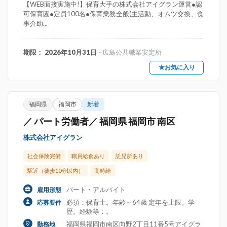
【WEB面接実施中!】保育大手の株式会社アイグラン運営●認
可保育園●定員100名●保育業務全般(主活動、オムツ交換、食
事介助...
期限： 2026年10月31日
- 広島公共職業安定所
★お気に入り
福岡県
福岡市
新着
／ パート労働者／ 福岡県 福岡市 南区
株式会社アイグラン
社会保険完備
職員給食あり
託児所あり
駅近（徒歩10分以内）
高時給
パート・アルバイト
雇用形態
必須：保育士。年齢～64歳 定年を上限。学
応募要件
歴。経験等：。
福岡県福岡市南区向野2丁目11番5号アイグラ
勤務地