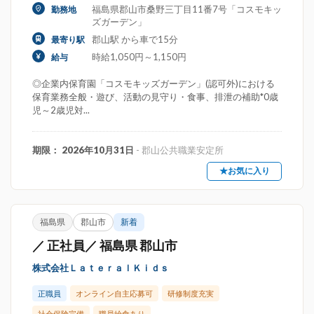
福島県郡山市桑野三丁目11番7号「コスモキッ
勤務地
ズガーデン」
郡山駅 から車で15分
最寄り駅
時給1,050円～1,150円
給与
◎企業内保育園「コスモキッズガーデン」(認可外)における
保育業務全般・遊び、活動の見守り・食事、排泄の補助*0歳
児～2歳児対...
期限： 2026年10月31日
- 郡山公共職業安定所
★お気に入り
福島県
郡山市
新着
／ 正社員／ 福島県 郡山市
株式会社ＬａｔｅｒａｌＫｉｄｓ
正職員
オンライン自主応募可
研修制度充実
社会保険完備
職員給食あり