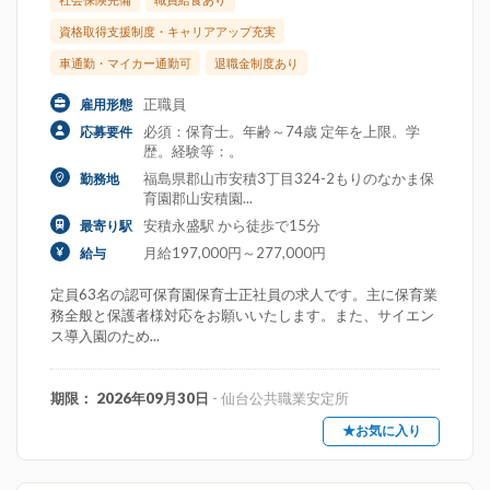
資格取得支援制度・キャリアアップ充実
車通勤・マイカー通勤可
退職金制度あり
正職員
雇用形態
必須：保育士。年齢～74歳 定年を上限。学
応募要件
歴。経験等：。
福島県郡山市安積3丁目324-2もりのなかま保
勤務地
育園郡山安積園...
安積永盛駅 から徒歩で15分
最寄り駅
月給197,000円～277,000円
給与
定員63名の認可保育園保育士正社員の求人です。主に保育業
務全般と保護者様対応をお願いいたします。また、サイエン
ス導入園のため...
期限： 2026年09月30日
- 仙台公共職業安定所
★お気に入り