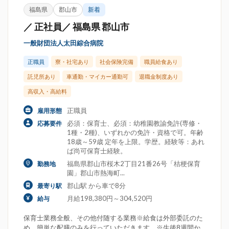
福島県
郡山市
新着
／ 正社員／ 福島県 郡山市
一般財団法人太田綜合病院
正職員
寮・社宅あり
社会保険完備
職員給食あり
託児所あり
車通勤・マイカー通勤可
退職金制度あり
高収入・高給料
正職員
雇用形態
必須：保育士、必須：幼稚園教諭免許(専修・
応募要件
1種・2種)、いずれかの免許・資格で可。年齢
18歳～59歳 定年を上限。学歴。経験等：あれ
ば尚可保育士経験。
福島県郡山市桜木2丁目21番26号「桔梗保育
勤務地
園」郡山市熱海町...
郡山駅 から車で8分
最寄り駅
月給198,380円～304,520円
給与
保育士業務全般、その他付随する業務※給食は外部委託のた
め、簡単な配膳のみを行っていただきます。※生後8週間か