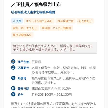
／ 正社員／ 福島県 郡山市
社会福祉法人南東北福祉事業団
正職員
オンライン自主応募可
社会保険完備
託児所あり
賞与・ボーナスあり
車通勤・マイカー通勤可
退職金制度あり
障がいを持つ子供たちのために、活躍できる事業所です。
子ども達の成長を日々見届けることで、自...
正職員
雇用形態
必須：保育士。年齢～59歳 定年を上限。学歴
応募要件
必須 専修学校以上。経験等：。
福島県郡山市富久山町八山田字土布池55-1総
勤務地
合南東北福祉セ...
JR郡山富田駅 から車で10分
最寄り駅
月給205,100円～205,100円
給与
障害をもつ18歳未満の障害児の療育指導にあたる次の業務1.