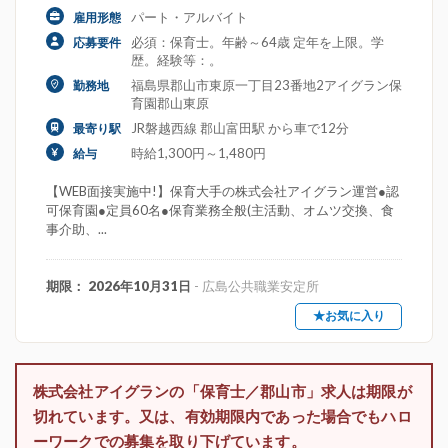
パート・アルバイト
雇用形態
必須：保育士。年齢～64歳 定年を上限。学
応募要件
歴。経験等：。
福島県郡山市東原一丁目23番地2アイグラン保
勤務地
育園郡山東原
JR磐越西線 郡山富田駅 から車で12分
最寄り駅
時給1,300円～1,480円
給与
【WEB面接実施中!】保育大手の株式会社アイグラン運営●認
可保育園●定員60名●保育業務全般(主活動、オムツ交換、食
事介助、...
期限： 2026年10月31日
- 広島公共職業安定所
★お気に入り
株式会社アイグランの「保育士／郡山市」求人は期限が
切れています。又は、有効期限内であった場合でもハロ
ーワークでの募集を取り下げています。