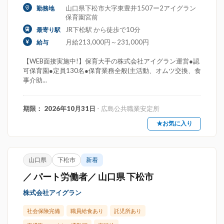
山口県下松市大字東豊井1507ー2アイグラン
勤務地
保育園宮前
JR下松駅 から徒歩で10分
最寄り駅
月給213,000円～231,000円
給与
【WEB面接実施中!】保育大手の株式会社アイグラン運営●認
可保育園●定員130名●保育業務全般(主活動、オムツ交換、食
事介助...
期限： 2026年10月31日
- 広島公共職業安定所
★お気に入り
山口県
下松市
新着
／ パート労働者／ 山口県 下松市
株式会社アイグラン
社会保険完備
職員給食あり
託児所あり