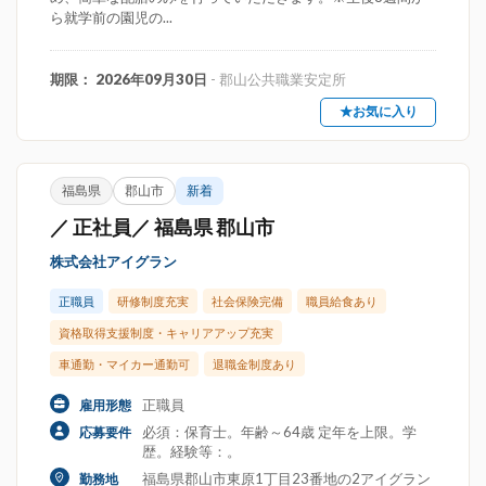
ら就学前の園児の...
期限： 2026年09月30日
- 郡山公共職業安定所
★お気に入り
福島県
郡山市
新着
／ 正社員／ 福島県 郡山市
株式会社アイグラン
正職員
研修制度充実
社会保険完備
職員給食あり
資格取得支援制度・キャリアアップ充実
車通勤・マイカー通勤可
退職金制度あり
正職員
雇用形態
必須：保育士。年齢～64歳 定年を上限。学
応募要件
歴。経験等：。
福島県郡山市東原1丁目23番地の2アイグラン
勤務地