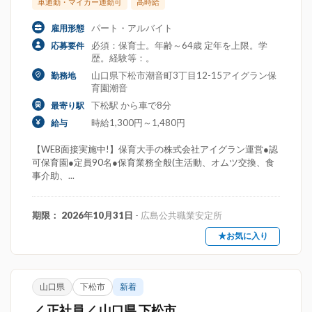
車通勤・マイカー通勤可
高時給
パート・アルバイト
雇用形態
必須：保育士。年齢～64歳 定年を上限。学
応募要件
歴。経験等：。
山口県下松市潮音町3丁目12-15アイグラン保
勤務地
育園潮音
下松駅 から車で8分
最寄り駅
時給1,300円～1,480円
給与
【WEB面接実施中!】保育大手の株式会社アイグラン運営●認
可保育園●定員90名●保育業務全般(主活動、オムツ交換、食
事介助、...
期限： 2026年10月31日
- 広島公共職業安定所
★お気に入り
山口県
下松市
新着
／ 正社員／ 山口県 下松市