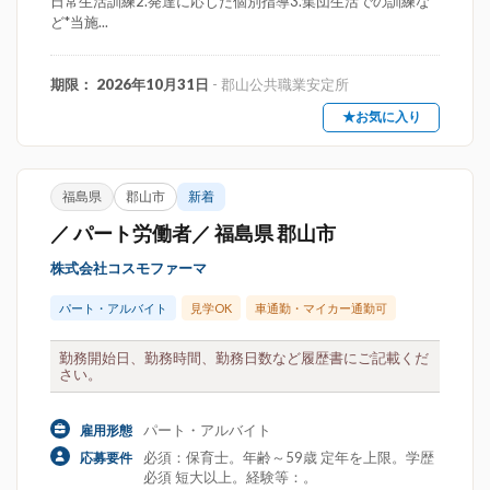
日常生活訓練2.発達に応じた個別指導3.集団生活での訓練な
ど*当施...
期限： 2026年10月31日
- 郡山公共職業安定所
★お気に入り
福島県
郡山市
新着
／ パート労働者／ 福島県 郡山市
株式会社コスモファーマ
パート・アルバイト
見学OK
車通勤・マイカー通勤可
勤務開始日、勤務時間、勤務日数など履歴書にご記載くだ
さい。
パート・アルバイト
雇用形態
必須：保育士。年齢～59歳 定年を上限。学歴
応募要件
必須 短大以上。経験等：。