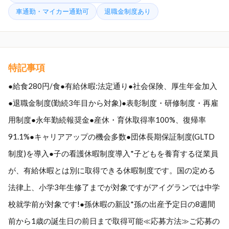
車通勤・マイカー通勤可
退職金制度あり
特記事項
●給食280円/食●有給休暇:法定通り●社会保険、厚生年金加入
●退職金制度(勤続3年目から対象)●表彰制度・研修制度・再雇
用制度●永年勤続報奨金●産休・育休取得率100%、復帰率
91.1%●キャリアアップの機会多数●団体長期保証制度(GLTD
制度)を導入●子の看護休暇制度導入*子どもを養育する従業員
が、有給休暇とは別に取得できる休暇制度です。国の定める
法律上、小学3年生修了までが対象ですがアイグランでは中学
校就学前が対象です!●孫休暇の新設*孫の出産予定日の8週間
前から1歳の誕生日の前日まで取得可能≪応募方法≫ご応募の