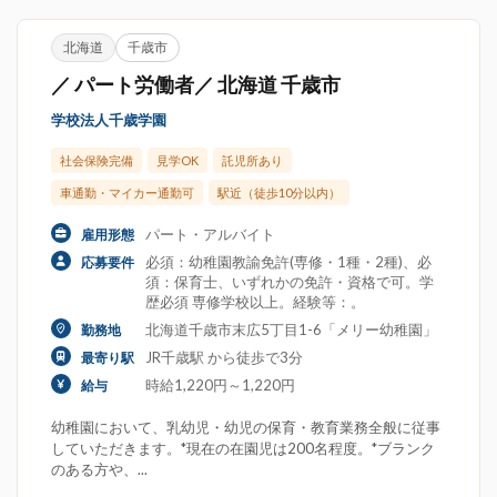
北海道
千歳市
／ パート労働者／ 北海道 千歳市
学校法人千歳学園
社会保険完備
見学OK
託児所あり
車通勤・マイカー通勤可
駅近（徒歩10分以内）
パート・アルバイト
雇用形態
必須：幼稚園教諭免許(専修・1種・2種)、必
応募要件
須：保育士、いずれかの免許・資格で可。学
歴必須 専修学校以上。経験等：。
北海道千歳市末広5丁目1-6「メリー幼稚園」
勤務地
JR千歳駅 から徒歩で3分
最寄り駅
時給1,220円～1,220円
給与
幼稚園において、乳幼児・幼児の保育・教育業務全般に従事
していただきます。*現在の在園児は200名程度。*ブランク
のある方や、...