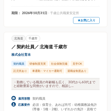
期限： 2026年10月31日
- 千歳公共職業安定所
★お気に入り
北海道
千歳市
／ 契約社員／ 北海道 千歳市
株式会社育未
契約職員
研修制度充実
社会保険完備
見学OK
託児所あり
車通勤・マイカー通勤可
退職金制度あり
・勤務している職員の年齢幅も広く、30代から60代まで
と経験豊富な同僚がいますので、相談し...
契約職員
雇用形態
必須：保育士、あれば尚可：幼稚園教諭免許
応募要件
(専修・1種・2種)、いずれかの免許・資格で