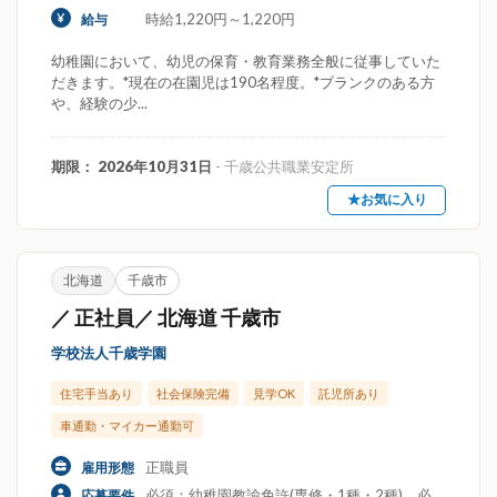
時給1,220円～1,220円
給与
幼稚園において、幼児の保育・教育業務全般に従事していた
だきます。*現在の在園児は190名程度。*ブランクのある方
や、経験の少...
期限： 2026年10月31日
- 千歳公共職業安定所
★お気に入り
北海道
千歳市
／ 正社員／ 北海道 千歳市
学校法人千歳学園
住宅手当あり
社会保険完備
見学OK
託児所あり
車通勤・マイカー通勤可
正職員
雇用形態
必須：幼稚園教諭免許(専修・1種・2種)、必
応募要件