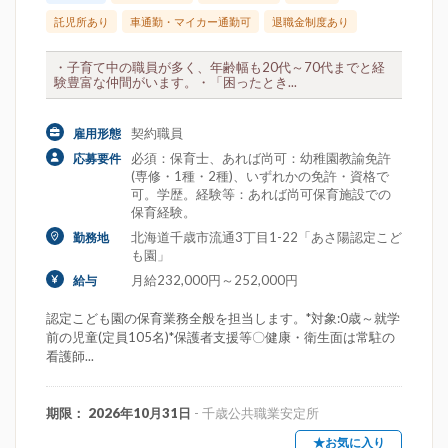
託児所あり
車通勤・マイカー通勤可
退職金制度あり
・子育て中の職員が多く、年齢幅も20代～70代までと経
験豊富な仲間がいます。・「困ったとき...
契約職員
雇用形態
必須：保育士、あれば尚可：幼稚園教諭免許
応募要件
(専修・1種・2種)、いずれかの免許・資格で
可。学歴。経験等：あれば尚可保育施設での
保育経験。
北海道千歳市流通3丁目1-22「あさ陽認定こど
勤務地
も園」
月給232,000円～252,000円
給与
認定こども園の保育業務全般を担当します。*対象:0歳～就学
前の児童(定員105名)*保護者支援等〇健康・衛生面は常駐の
看護師...
期限： 2026年10月31日
- 千歳公共職業安定所
★お気に入り