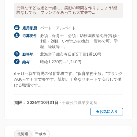
元気な子ども達と一緒に、笑顔の時間を作りましょう!経
験なしでも、ブランクがあっても大丈夫で...
パート・アルバイト
雇用形態
必須：保育士、必須：幼稚園教諭免許(専修・
応募要件
1種・2種)、いずれかの免許・資格で可。学
歴。経験等：。
北海道千歳市春日町5丁目1番10号
勤務地
時給1,220円～1,240円
給与
6ヶ月～就学前児の保育業務です。*保育業務全般。*ブランク
があっても大丈夫です。親切、丁寧なサポートで安心して働
ける職場です...
期限： 2026年10月31日
- 千歳公共職業安定所
★お気に入り
北海道
千歳市