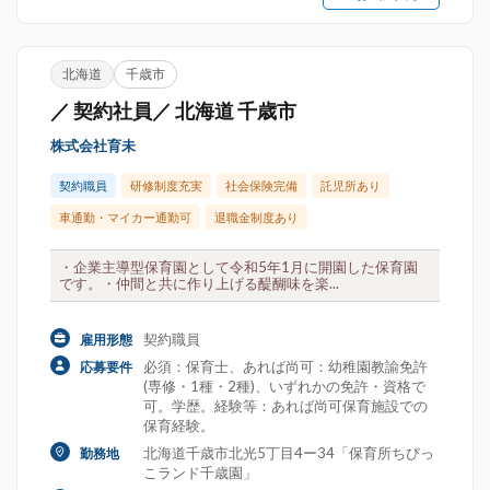
北海道
千歳市
／ 契約社員／ 北海道 千歳市
株式会社育未
契約職員
研修制度充実
社会保険完備
託児所あり
車通勤・マイカー通勤可
退職金制度あり
・企業主導型保育園として令和5年1月に開園した保育園
です。・仲間と共に作り上げる醍醐味を楽...
契約職員
雇用形態
必須：保育士、あれば尚可：幼稚園教諭免許
応募要件
(専修・1種・2種)、いずれかの免許・資格で
可。学歴。経験等：あれば尚可保育施設での
保育経験。
北海道千歳市北光5丁目4ー34「保育所ちびっ
勤務地
こランド千歳園」