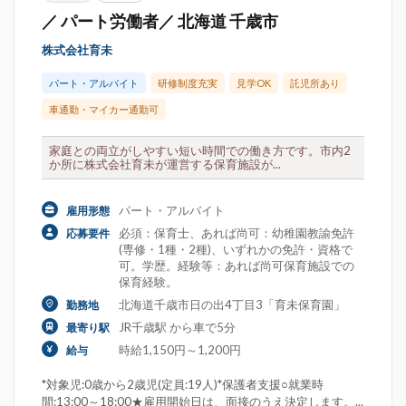
／ パート労働者／ 北海道 千歳市
株式会社育未
パート・アルバイト
研修制度充実
見学OK
託児所あり
車通勤・マイカー通勤可
家庭との両立がしやすい短い時間での働き方です。市内2
か所に株式会社育未が運営する保育施設が...
パート・アルバイト
雇用形態
必須：保育士、あれば尚可：幼稚園教諭免許
応募要件
(専修・1種・2種)、いずれかの免許・資格で
可。学歴。経験等：あれば尚可保育施設での
保育経験。
北海道千歳市日の出4丁目3「育未保育園」
勤務地
JR千歳駅 から車で5分
最寄り駅
時給1,150円～1,200円
給与
*対象児:0歳から2歳児(定員:19人)*保護者支援○就業時
間:13:00～18:00★雇用開始日は、面接のうえ決定します。...