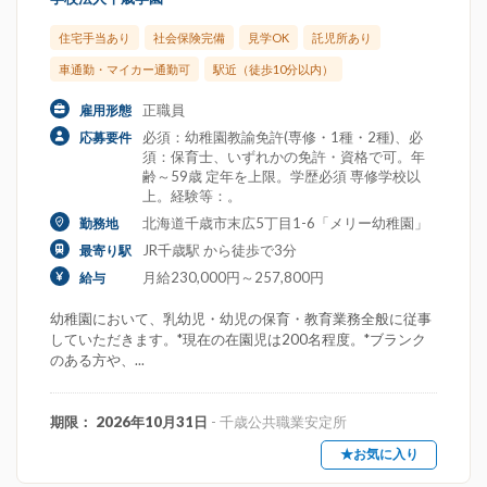
住宅手当あり
社会保険完備
見学OK
託児所あり
車通勤・マイカー通勤可
駅近（徒歩10分以内）
正職員
雇用形態
必須：幼稚園教諭免許(専修・1種・2種)、必
応募要件
須：保育士、いずれかの免許・資格で可。年
齢～59歳 定年を上限。学歴必須 専修学校以
上。経験等：。
北海道千歳市末広5丁目1-6「メリー幼稚園」
勤務地
JR千歳駅 から徒歩で3分
最寄り駅
月給230,000円～257,800円
給与
幼稚園において、乳幼児・幼児の保育・教育業務全般に従事
していただきます。*現在の在園児は200名程度。*ブランク
のある方や、...
期限： 2026年10月31日
- 千歳公共職業安定所
★お気に入り