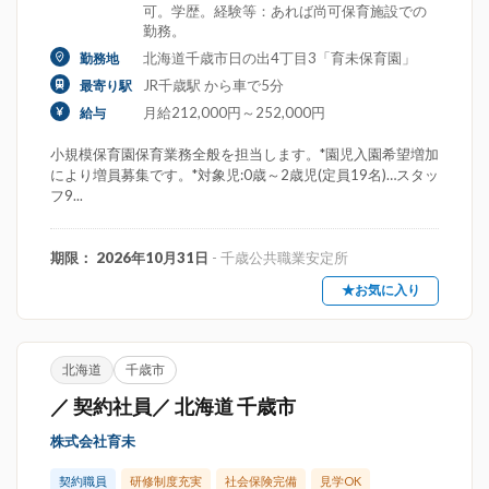
可。学歴。経験等：あれば尚可保育施設での
勤務。
北海道千歳市日の出4丁目3「育未保育園」
勤務地
JR千歳駅 から車で5分
最寄り駅
月給212,000円～252,000円
給与
小規模保育園保育業務全般を担当します。*園児入園希望増加
により増員募集です。*対象児:0歳～2歳児(定員19名)…スタッ
フ9...
期限： 2026年10月31日
- 千歳公共職業安定所
★お気に入り
北海道
千歳市
／ 契約社員／ 北海道 千歳市
株式会社育未
契約職員
研修制度充実
社会保険完備
見学OK