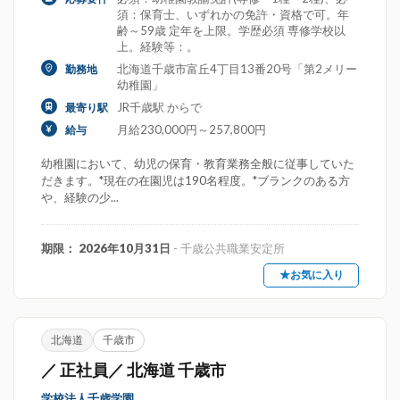
須：保育士、いずれかの免許・資格で可。年
齢～59歳 定年を上限。学歴必須 専修学校以
上。経験等：。
北海道千歳市富丘4丁目13番20号「第2メリー
勤務地
幼稚園」
JR千歳駅 からで
最寄り駅
月給230,000円～257,800円
給与
幼稚園において、幼児の保育・教育業務全般に従事していた
だきます。*現在の在園児は190名程度。*ブランクのある方
や、経験の少...
期限： 2026年10月31日
- 千歳公共職業安定所
★お気に入り
北海道
千歳市
／ 正社員／ 北海道 千歳市
学校法人千歳学園