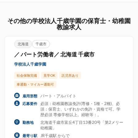
その他の学校法人千歳学園の保育士・幼稚園
教諭求人
北海道
千歳市
／ パート労働者／ 北海道 千歳市
学校法人千歳学園
社会保険完備
見学OK
託児所あり
車通勤・マイカー通勤可
パート・アルバイト
雇用形態
必須：幼稚園教諭免許(専修・1種・2種)、必
応募要件
須：保育士、いずれかの免許・資格で可。学
歴必須 専修学校以上。経験等：。
北海道千歳市富丘4丁目13番20号「第2メリー
勤務地
幼稚園」
JR千歳駅 からで
最寄り駅