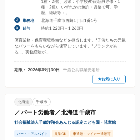
1種・2種)、必須：小学校教諭免許(専修・1
種・2種)、いずれかの免許・資格で可。学
歴。経験等：。
北海道千歳市勇舞1丁目1番1号
勤務地
時給1,220円～1,260円
給与
保育業務・保育環境整備などを担当します。*子供たちの元気
なパワーをもらいながら保育しています。*ブランクがあ
る…、実務経験が...
期限： 2026年09月30日
- 千歳公共職業安定所
★お気に入り
北海道
千歳市
／ パート労働者／ 北海道 千歳市
社会福祉法人千歳洋翔会あんじゅ認定こども園・児童館
パート・アルバイト
見学OK
車通勤・マイカー通勤可