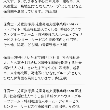
人です。さいたま市を中心に 和光市、越谷市、東
京都北区、葛地区に”ひなたグループ”として ひなた
保育園を展開しています。(埼玉県)
保育士・児童指導員(児童発達支援事業所Koti) パー
ト・バイト | 社会福祉法人つくし会 | 時給ケアハウ
ス・グループホーム・特別養護老人ホーム・デイサ
ービス センター・サービス付高齢者向け住宅等。
その他、認定こども園。(青森県鯵ヶ沢町)
保育士(主任)[さいたま市緑区] 正社員 | 社会福祉法
人ことの葉会 | 月給私立認可保育園を開設する社会
福祉法人です。さいたま市を中心に 和光市、越谷
市、東京都北区、葛地区に”ひなたグループ”として
ひなた保育園を展開しています。(埼玉県)
保育士・児童指導員(児童発達支援事業所Koti) 正社
員 | 社会福祉法人つくし会 | 月給ケアハウス・グル
ープホーム・特別養護老人ホーム・デイサービス
センター・サービス付高齢者向け住宅等。その他、