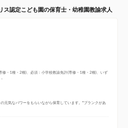
リス認定こども園の保育士・幼稚園教諭求人
修・1種・2種)、必須：小学校教諭免許(専修・1種・2種)、いず
：。
ちの元気なパワーをもらいながら保育しています。*ブランクがあ