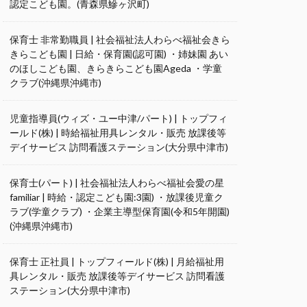
認定こども園。(青森県鰺ヶ沢町)
保育士 非常勤職員 | 社会福祉法人わらべ福祉会きら
きらこども園 | 日給・保育園(認可園) ・姉妹園 あい
のほしこども園、きらきらこども園Ageda ・学童
クラブ(沖縄県沖縄市)
児童指導員(ウィズ・ユー中津/パート) | トップフィ
ールド(株) | 時給福祉用具レンタル・販売 放課後等
デイサービス 訪問看護ステーション(大分県中津市)
保育士(パート) | 社会福祉法人わらべ福祉会愛の星
familiar | 時給・認定こども園:3園) ・放課後児童ク
ラブ(学童クラブ) ・企業主導型保育園(令和5年開園)
(沖縄県沖縄市)
保育士 正社員 | トップフィールド(株) | 月給福祉用
具レンタル・販売 放課後等デイサービス 訪問看護
ステーション(大分県中津市)