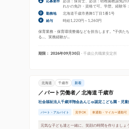
必須：保育士、必須：幼稚園教諭免許(専
応募要件
れかの免許・資格で可。学歴。経験等
北海道千歳市勇舞1丁目1番1号
勤務地
時給1,220円～1,260円
給与
保育業務・保育環境整備などを担当します。*子供た
る…、実務経験が...
期限： 2026年09月30日
- 千歳公共職業安定所
北海道
千歳市
新着
／ パート労働者／ 北海道 千歳市
社会福祉法人千歳洋翔会あんじゅ認定こども園・児童
パート・アルバイト
見学OK
車通勤・マイカー通勤可
元気な子ども達と一緒に、笑顔の時間を作りましょう!