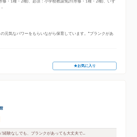
修・1種・2種)、必須：小学校教諭免許(専修・1種・2種)、いず
：。
ちの元気なパワーをもらいながら保育しています。*ブランクがあ
★お気に入り
館
経験なしでも、ブランクがあっても大丈夫で...