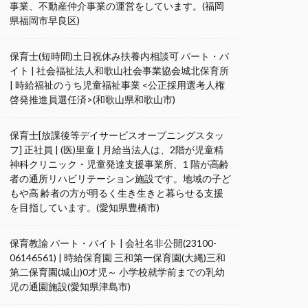
事業、不動産仲介事業の運営をしています。(福岡
県福岡市早良区)
保育士(短時間)土日祝休み扶養内相談可 パート・バ
イト | 社会福祉法人和歌山社会事業協会城北保育所
| 時給福祉のうち児童福祉事業 <公正採用選考人権
啓発推進員選任済>(和歌山県和歌山市)
保育士[放課後等デイサービスオープニングスタッ
フ] 正社員 | (医)里童 | 月給当法人は、2階が児童精
神科クリニック・児童発達支援事業所、1 階が高齢
者の通所リハビリテーション施設です。地域の子ど
もや高 齢者の方が明るく生き生きと暮らせる支援
を目指しています。(愛知県豊橋市)
保育教諭 パート・バイト | 会社名非公開(23100-
06146561) | 時給保育園 三和第一保育園(大縄)三和
第二保育園(城山)0才児～ 小学校就学前までの乳幼
児の通園施設(愛知県津島市)