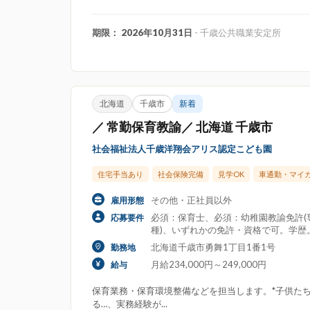
期限： 2026年10月31日
- 千歳公共職業安定所
北海道
千歳市
新着
／ 常勤保育教諭／ 北海道 千歳市
社会福祉法人千歳洋翔会アリス認定こども園
住宅手当あり
社会保険完備
見学OK
車通勤・マイ
その他・正社員以外
雇用形態
必須：保育士、必須：幼稚園教諭免許(専
応募要件
種)、いずれかの免許・資格で可。学歴
北海道千歳市勇舞1丁目1番1号
勤務地
月給234,000円～249,000円
給与
保育業務・保育環境整備などを担当します。*子供た
る…、実務経験が...