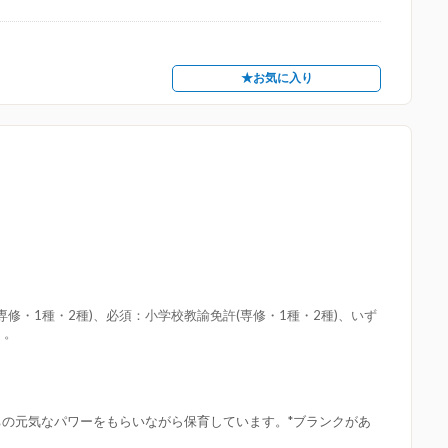
★お気に入り
修・1種・2種)、必須：小学校教諭免許(専修・1種・2種)、いず
：。
ちの元気なパワーをもらいながら保育しています。*ブランクがあ