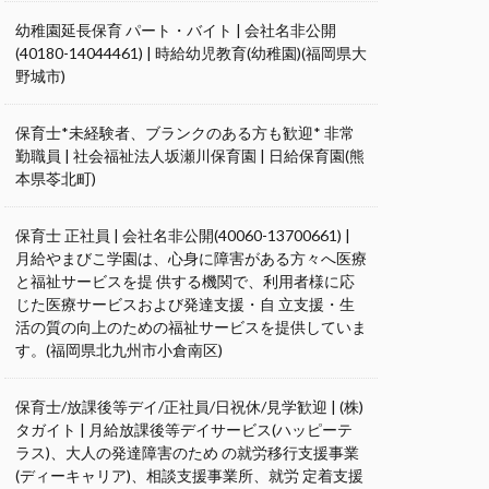
幼稚園延長保育 パート・バイト | 会社名非公開
(40180-14044461) | 時給幼児教育(幼稚園)(福岡県大
野城市)
保育士*未経験者、ブランクのある方も歓迎* 非常
勤職員 | 社会福祉法人坂瀬川保育園 | 日給保育園(熊
本県苓北町)
保育士 正社員 | 会社名非公開(40060-13700661) |
月給やまびこ学園は、心身に障害がある方々へ医療
と福祉サービスを提 供する機関で、利用者様に応
じた医療サービスおよび発達支援・自 立支援・生
活の質の向上のための福祉サービスを提供していま
す。(福岡県北九州市小倉南区)
保育士/放課後等デイ/正社員/日祝休/見学歓迎 | (株)
タガイト | 月給放課後等デイサービス(ハッピーテ
ラス)、大人の発達障害のため の就労移行支援事業
(ディーキャリア)、相談支援事業所、就労 定着支援