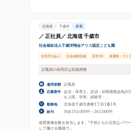
北海道
千歳市
新着
／ 正社員／ 北海道 千歳市
社会福祉法人千歳洋翔会アリス認定こども園
住宅手当あり
社会保険完備
見学OK
車通勤・マイ
正職員の採用日は別途調整
正職員
雇用形態
必須：保育士、必須：幼稚園教諭免許(専
応募要件
を上限。学歴。経験等：。
北海道千歳市勇舞1丁目1番1号
勤務地
月給253,000円～262,000円
給与
保育業務全般を担当します。*子供たちの元気なパワ
して働ける職場で...