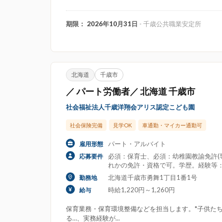
期限： 2026年10月31日
- 千歳公共職業安定所
北海道
千歳市
／ パート労働者／ 北海道 千歳市
社会福祉法人千歳洋翔会アリス認定こども園
社会保険完備
見学OK
車通勤・マイカー通勤可
パート・アルバイト
雇用形態
必須：保育士、必須：幼稚園教諭免許(専
応募要件
れかの免許・資格で可。学歴。経験等
北海道千歳市勇舞1丁目1番1号
勤務地
時給1,220円～1,260円
給与
保育業務・保育環境整備などを担当します。*子供た
る…、実務経験が...