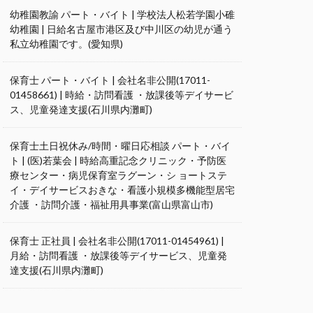
幼稚園教諭 パート・バイト | 学校法人松若学園小碓
幼稚園 | 日給名古屋市港区及び中川区の幼児が通う
私立幼稚園です。(愛知県)
保育士 パート・バイト | 会社名非公開(17011-
01458661) | 時給・訪問看護 ・放課後等デイサービ
ス、児童発達支援(石川県内灘町)
保育士土日祝休み/時間・曜日応相談 パート・バイ
ト | (医)若葉会 | 時給高重記念クリニック・予防医
療センター・病児保育室ラグーン・シ ョートステ
イ・デイサービスおきな・看護小規模多機能型居宅
介護 ・訪問介護・福祉用具事業(富山県富山市)
保育士 正社員 | 会社名非公開(17011-01454961) |
月給・訪問看護 ・放課後等デイサービス、児童発
達支援(石川県内灘町)