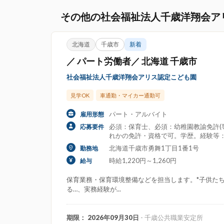
その他の社会福祉法人千歳洋翔会ア
北海道
千歳市
新着
／ パート労働者／ 北海道 千歳市
社会福祉法人千歳洋翔会アリス認定こども園
見学OK
車通勤・マイカー通勤可
パート・アルバイト
雇用形態
必須：保育士、必須：幼稚園教諭免許(専
応募要件
れかの免許・資格で可。学歴。経験等
北海道千歳市勇舞1丁目1番1号
勤務地
時給1,220円～1,260円
給与
保育業務・保育環境整備などを担当します。*子供た
る…、実務経験が...
期限： 2026年09月30日
- 千歳公共職業安定所