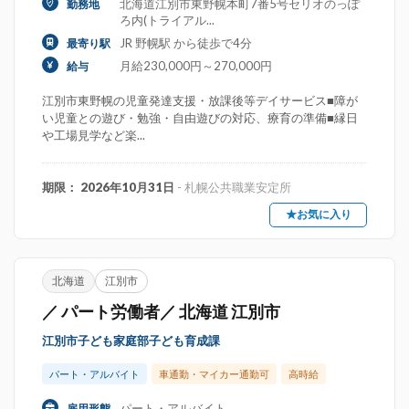
北海道江別市東野幌本町7番5号セリオのっぽ
勤務地
ろ内(トライアル...
JR 野幌駅 から徒歩で4分
最寄り駅
月給230,000円～270,000円
給与
江別市東野幌の児童発達支援・放課後等デイサービス■障が
い児童との遊び・勉強・自由遊びの対応、療育の準備■縁日
や工場見学など楽...
期限： 2026年10月31日
- 札幌公共職業安定所
★お気に入り
北海道
江別市
／ パート労働者／ 北海道 江別市
江別市子ども家庭部子ども育成課
パート・アルバイト
車通勤・マイカー通勤可
高時給
パート・アルバイト
雇用形態