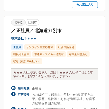
★お気に入り
北海道
江別市
／ 正社員／ 北海道 江別市
株式会社３ｅｅｅ
正職員
オンライン自主応募可
社会保険完備
職員給食あり
車通勤・マイカー通勤可
退職金制度あり
駅近（徒歩10分以内）
★★★入社お祝い金あり【2回】★★★入社半年後と1年
後の2回、お祝い金を支給いたします!ハ...
正職員
雇用形態
あれば尚可：保育士。年齢～64歳 定年を上
応募要件
限。学歴。経験等：あれば尚可福祉、介護系
の経験保育園の経験。