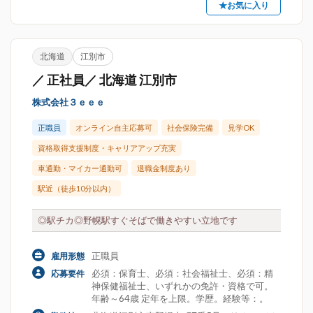
★お気に入り
北海道
江別市
／ 正社員／ 北海道 江別市
株式会社３ｅｅｅ
正職員
オンライン自主応募可
社会保険完備
見学OK
資格取得支援制度・キャリアアップ充実
車通勤・マイカー通勤可
退職金制度あり
駅近（徒歩10分以内）
◎駅チカ◎野幌駅すぐそばで働きやすい立地です
正職員
雇用形態
必須：保育士、必須：社会福祉士、必須：精
応募要件
神保健福祉士、いずれかの免許・資格で可。
年齢～64歳 定年を上限。学歴。経験等：。