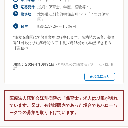
必須：保育士。学歴。経験等：。
応募要件
北海道江別市野幌住吉町37-7「よつば保育
勤務地
園」
時給1,192円～1,306円
給与
*市立保育園にて保育業務に従事します。※幼児の保育、養育
等*1日あたり勤務時間(シフト制)7時15分から勤務できる方
【業務の...
期限： 2026年10月31日
- 札幌東公共職業安定所 江別出張
所
★お気に入り
医療法人渓和会江別病院の「保育士」求人は期限が切れ
ています。又は、有効期限内であった場合でもハローワ
ークでの募集を取り下げています。