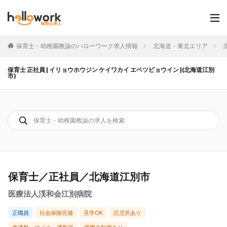
保育士・幼稚園教諭のハローワーク求人情報
北海道・東北エリア
保育士 正社員 | イリョウホウジン ケイワカイ エベツビョウイン |(北海道江別
市)
保育士／正社員／北海道江別市
医療法人渓和会江別病院
正職員
社会保険完備
見学OK
託児所あり