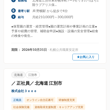
北海道江別市東野幌本町7ー5セリオのっぽろ1
勤務地
階ラブアリス保...
JR 野幌駅 から徒歩で4分
最寄り駅
月給210,000円～300,000円
給与
●保育園の運営・経営管理●園の運営計画や事業計画の立案●
予算や経費の管理、補助金申請●施設・設備の安全管理●給食
の検食や衛生...
期限： 2026年10月31日
- 札幌公共職業安定所
★お気に入り
北海道
江別市
／ 正社員／ 北海道 江別市
株式会社３ｅｅｅ
正職員
オンライン自主応募可
研修制度充実
社会保険完備
資格取得支援制度・キャリアアップ充実