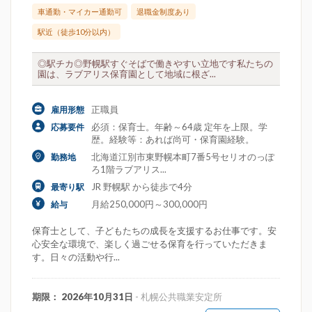
車通勤・マイカー通勤可
退職金制度あり
駅近（徒歩10分以内）
◎駅チカ◎野幌駅すぐそばで働きやすい立地です私たちの
園は、ラブアリス保育園として地域に根ざ...
正職員
雇用形態
必須：保育士。年齢～64歳 定年を上限。学
応募要件
歴。経験等：あれば尚可・保育園経験。
北海道江別市東野幌本町7番5号セリオのっぽ
勤務地
ろ1階ラブアリス...
JR 野幌駅 から徒歩で4分
最寄り駅
月給250,000円～300,000円
給与
保育士として、子どもたちの成長を支援するお仕事です。安
心安全な環境で、楽しく過ごせる保育を行っていただきま
す。日々の活動や行...
期限： 2026年10月31日
- 札幌公共職業安定所