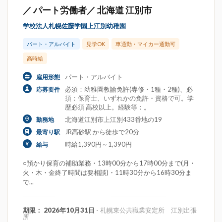
／ パート労働者／ 北海道 江別市
学校法人札幌佐藤学園上江別幼稚園
パート・アルバイト
見学OK
車通勤・マイカー通勤可
高時給
パート・アルバイト
雇用形態
必須：幼稚園教諭免許(専修・1種・2種)、必
応募要件
須：保育士、いずれかの免許・資格で可。学
歴必須 高校以上。経験等：。
北海道江別市上江別433番地の19
勤務地
JR高砂駅 から徒歩で20分
最寄り駅
時給1,390円～1,390円
給与
○預かり保育の補助業務・13時00分から17時00分まで(月・
火・木・金終了時間は要相談)・11時30分から16時30分ま
で...
期限： 2026年10月31日
- 札幌東公共職業安定所 江別出張
所