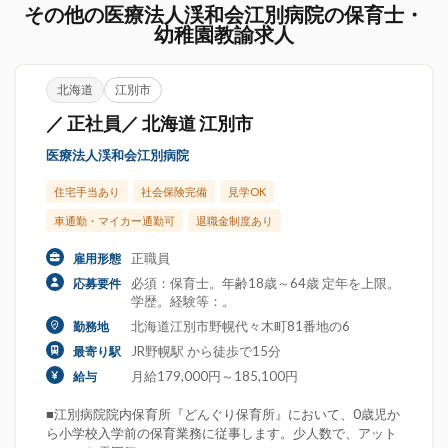
その他の医療法人渓和会江別病院の保育士・
幼稚園教諭求人
北海道
江別市
／ 正社員／ 北海道 江別市
医療法人渓和会江別病院
住宅手当あり
社会保険完備
見学OK
車通勤・マイカー通勤可
退職金制度あり
正職員
雇用形態
必須：保育士。年齢18歳～64歳 定年を上限。
応募要件
学歴。経験等：。
北海道江別市野幌代々木町81番地の6
勤務地
JR野幌駅 から徒歩で15分
最寄り駅
月給179,000円～185,100円
給与
■江別病院院内保育所『どんぐり保育所』において、0歳児か
ら小学校入学前の保育業務に従事します。少人数で、アット