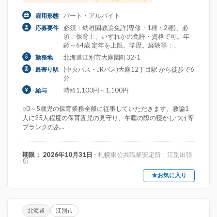
パート・アルバイト
雇用形態
必須：幼稚園教諭免許(専修・1種・2種)、必
応募要件
須：保育士、いずれかの免許・資格で可。年
齢～64歳 定年を上限。学歴。経験等：。
北海道江別市大麻園町32-1
勤務地
(中央バス・JRバス)大麻12丁目駅 から徒歩で6
最寄り駅
分
時給1,100円～1,100円
給与
○0～5歳児の保育業務全般に従事していただきます。教諭1
人に25人程度の保育園児の見守り、午睡の際の寝かしつけ等
ブランクのあ...
期限： 2026年10月31日
- 札幌東公共職業安定所 江別出張
所
★お気に入り
北海道
江別市