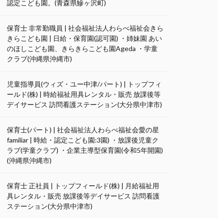
認定こども園。(青森県鰺ヶ沢町)
保育士 非常勤職員 | 社会福祉法人わらべ福祉会きら
きらこども園 | 日給・保育園(認可園) ・姉妹園 あい
のほしこども園、きらきらこども園Ageda ・学童
クラブ(沖縄県沖縄市)
児童指導員(ウィズ・ユー中津/パート) | トップフィ
ールド(株) | 時給福祉用具レンタル・販売 放課後等
デイサービス 訪問看護ステーション(大分県中津市)
保育士(パート) | 社会福祉法人わらべ福祉会愛の星
familiar | 時給・認定こども園:3園) ・放課後児童ク
ラブ(学童クラブ) ・企業主導型保育園(令和5年開園)
(沖縄県沖縄市)
保育士 正社員 | トップフィールド(株) | 月給福祉用
具レンタル・販売 放課後等デイサービス 訪問看護
ステーション(大分県中津市)