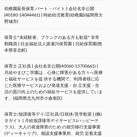
幼稚園延長保育 パート・バイト | 会社名非公開
(40180-14044461) | 時給幼児教育(幼稚園)(福岡県大
野城市)
保育士*未経験者、ブランクのある方も歓迎* 非常
勤職員 | 社会福祉法人坂瀬川保育園 | 日給保育園(熊
本県苓北町)
保育士 正社員 | 会社名非公開(40060-13700661) |
月給やまびこ学園は、心身に障害がある方々へ医療
と福祉サービスを提 供する機関で、利用者様に応
じた医療サービスおよび発達支援・自 立支援・生
活の質の向上のための福祉サービスを提供していま
す。(福岡県北九州市小倉南区)
保育士/放課後等デイ/正社員/日祝休/見学歓迎 | (株)
タガイト | 月給放課後等デイサービス(ハッピーテ
ラス)、大人の発達障害のため の就労移行支援事業
(ディーキャリア)、相談支援事業所、就労 定着支援