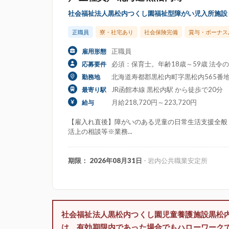
社会福祉法人黒松内つくし園福祉型障がい児入所施設
正職員
寮・社宅あり
社会保険完備
賞与・ボーナス
正職員
雇用形態
必須：保育士。年齢18歳～59歳 法
応募要件
北海道寿都郡黒松内町字黒松内565番地
勤務地
JR函館本線 黒松内駅 から徒歩で20分
最寄り駅
月給218,720円～223,720円
給与
【雇入れ直後】障がいのある児童の日常生活支援全般
活上の相談等※業務...
期限： 2026年08月31日
- 岩内公共職業安定所
社会福祉法人黒松内つくし園児童養護施設黒松
は、有効期限内であった場合でもハローワーク