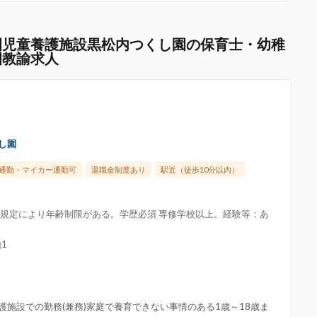
園児童養護施設黒松内つくし園の保育士・幼稚
園教諭求人
し園
通勤・マイカー通勤可
退職金制度あり
駅近（徒歩10分以内）
令の規定により年齢制限がある。学歴必須 専修学校以上。経験等：あ
1
施設での勤務(兼務)家庭で養育できない事情のある1歳～18歳ま