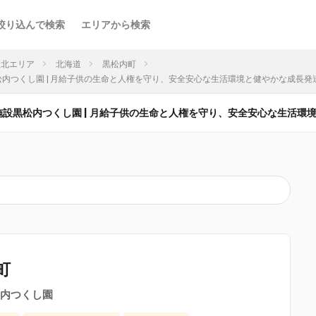
絞り込んで検索
エリアから検索
東北エリア
北海道
黒松内町
松内つくし園 | 月給子供の生命と人権を守り、安全安心な生活環境と健やかな成長発達
護施設黒松内つくし園 | 月給子供の生命と人権を守り、安全安心な生活環
町
内つくし園