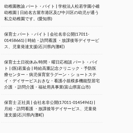
幼稚園教諭 パート・バイト | 学校法人松若学園小碓
幼稚園 | 日給名古屋市港区及び中川区の幼児が通う
私立幼稚園です。(愛知県)
保育士 パート・バイト | 会社名非公開(17011-
01458661) | 時給・訪問看護 ・放課後等デイサービ
ス、児童発達支援(石川県内灘町)
保育士土日祝休み/時間・曜日応相談 パート・バイ
ト | (医)若葉会 | 時給高重記念クリニック・予防医
療センター・病児保育室ラグーン・シ ョートステ
イ・デイサービスおきな・看護小規模多機能型居宅
介護 ・訪問介護・福祉用具事業(富山県富山市)
保育士 正社員 | 会社名非公開(17011-01454961) |
月給・訪問看護 ・放課後等デイサービス、児童発
達支援(石川県内灘町)