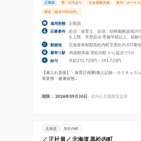
正職員
寮・社宅あり
社会保険完備
賞与・ボーナス
駅近（徒歩10分以内）
正職員
雇用形態
必須：保育士、必須：幼稚園教諭免許(専
応募要件
を上限。学歴必須 専修学校以上。経験
北海道寿都郡黒松内町字黒松内303番
勤務地
JR函館本線 黒松内駅 から徒歩で5分
最寄り駅
月給231,720円～241,720円
給与
【雇入れ直後】・保育計画書(個人記録・カリキュラ
掌業務・健康状態...
期限： 2026年09月30日
- 岩内公共職業安定所
北海道
黒松内町
／ 正社員／ 北海道 黒松内町