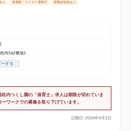
あり
車通勤・マイカー通勤可
退職金制度あり
円
内562番地1
ピーする
黒松内つくし園の「保育士」求人は期限が切れていま
ローワークでの募集を取り下げています。
公開日:
2026年4月2日