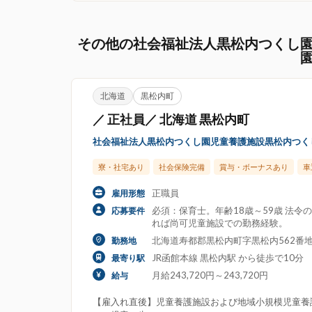
その他の社会福祉法人黒松内つくし
北海道
黒松内町
／ 正社員／ 北海道 黒松内町
社会福祉法人黒松内つくし園児童養護施設黒松内つく
寮・社宅あり
社会保険完備
賞与・ボーナスあり
車
正職員
雇用形態
必須：保育士。年齢18歳～59歳 法
応募要件
れば尚可児童施設での勤務経験。
北海道寿都郡黒松内町字黒松内562番地
勤務地
JR函館本線 黒松内駅 から徒歩で10分
最寄り駅
月給243,720円～243,720円
給与
【雇入れ直後】児童養護施設および地域小規模児童養護