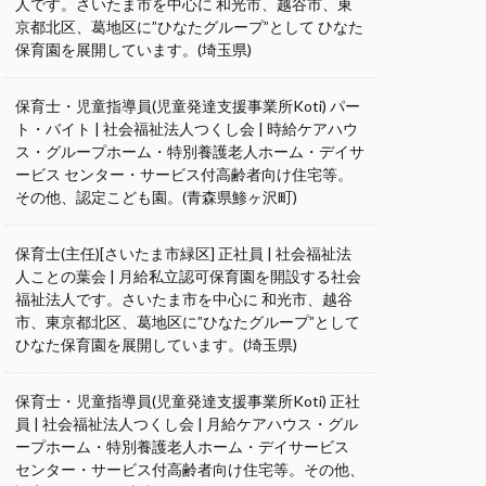
人です。さいたま市を中心に 和光市、越谷市、東
京都北区、葛地区に”ひなたグループ”として ひなた
保育園を展開しています。(埼玉県)
保育士・児童指導員(児童発達支援事業所Koti) パー
ト・バイト | 社会福祉法人つくし会 | 時給ケアハウ
ス・グループホーム・特別養護老人ホーム・デイサ
ービス センター・サービス付高齢者向け住宅等。
その他、認定こども園。(青森県鯵ヶ沢町)
保育士(主任)[さいたま市緑区] 正社員 | 社会福祉法
人ことの葉会 | 月給私立認可保育園を開設する社会
福祉法人です。さいたま市を中心に 和光市、越谷
市、東京都北区、葛地区に”ひなたグループ”として
ひなた保育園を展開しています。(埼玉県)
保育士・児童指導員(児童発達支援事業所Koti) 正社
員 | 社会福祉法人つくし会 | 月給ケアハウス・グル
ープホーム・特別養護老人ホーム・デイサービス
センター・サービス付高齢者向け住宅等。その他、