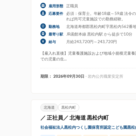
正職員
雇用形態
必須：保育士。年齢18歳～59歳 法
応募要件
れば尚可児童施設での勤務経験。
北海道寿都郡黒松内町字黒松内562番地
勤務地
JR函館本線 黒松内駅 から徒歩で10分
最寄り駅
月給243,720円～243,720円
給与
【雇入れ直後】児童養護施設および地域小規模児童養護
での児童の生...
期限： 2026年09月30日
- 岩内公共職業安定所
北海道
黒松内町
／ 正社員／ 北海道 黒松内町
社会福祉法人黒松内つくし園保育所認定こども園黒松