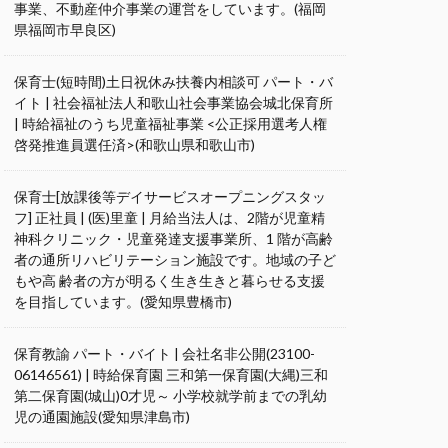
事業、不動産仲介事業の運営をしています。(福岡
県福岡市早良区)
保育士(短時間)土日祝休み扶養内相談可 パート・バ
イト | 社会福祉法人和歌山社会事業協会城北保育所
| 時給福祉のうち児童福祉事業 <公正採用選考人権
啓発推進員選任済>(和歌山県和歌山市)
保育士[放課後等デイサービスオープニングスタッ
フ] 正社員 | (医)里童 | 月給当法人は、2階が児童精
神科クリニック・児童発達支援事業所、1 階が高齢
者の通所リハビリテーション施設です。地域の子ど
もや高 齢者の方が明るく生き生きと暮らせる支援
を目指しています。(愛知県豊橋市)
保育教諭 パート・バイト | 会社名非公開(23100-
06146561) | 時給保育園 三和第一保育園(大縄)三和
第二保育園(城山)0才児～ 小学校就学前までの乳幼
児の通園施設(愛知県津島市)