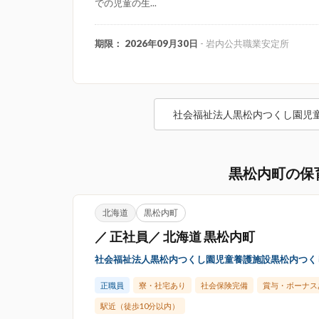
での児童の生...
期限： 2026年09月30日
- 岩内公共職業安定所
社会福祉法人黒松内つくし園児
黒松内町の保
北海道
黒松内町
／ 正社員／ 北海道 黒松内町
社会福祉法人黒松内つくし園児童養護施設黒松内つく
正職員
寮・社宅あり
社会保険完備
賞与・ボーナス
駅近（徒歩10分以内）