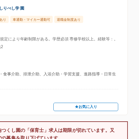
しりべし学 園
あり
車通勤・マイカー通勤可
退職金制度あり
令の規定により年齢制限がある。学歴必須 専修学校以上。経験等：。
2
・食事介助、排泄介助、入浴介助・学習支援、進路指導・日常生
★お気に入り
内つくし園の「保育士」求人は期限が切れています。又
での募集を取り下げています。