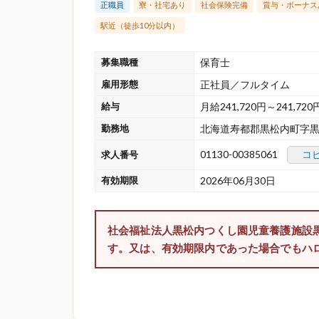
正職員
寮・社宅あり
社会保険完備
賞与・ボーナス
駅近（徒歩10分以内）
募集職種
保育士
雇用形態
正社員／フルタイム
給与
月給241,720円～241,720
勤務地
北海道寿都郡黒松内町字黒松
01130-00385061
コ
求人番号
有効期限
2026年06月30日
社会福祉法人黒松内つくし園児童養護施設
す。又は、有効期限内であった場合でもハ