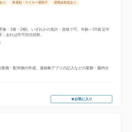
あり
車通勤・マイカー通勤可
退職金制度あり
修・1種・2種)、いずれかの免許・資格で可。年齢～59歳 定年
等：あれば尚可担任経験。
地
ム)業務・配布物の作成、連絡帳アプリの記入などの業務・園内分
★お気に入り