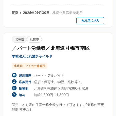
期限： 2026年09月30日
- 札幌公共職業安定所
★お気に入り
北海道
札幌市
／ パート労働者／ 北海道 札幌市 南区
学校法人ふれ愛チャイルド
車通勤・マイカー通勤可
パート・アルバイト
雇用形態
必須：保育士。学歴。経験等：。
応募要件
北海道札幌市南区真駒内380番地18
勤務地
時給1,300円～1,300円
給与
認定こども園の保育士務全般を行って頂きます。*業務の変更
範囲:変更なし