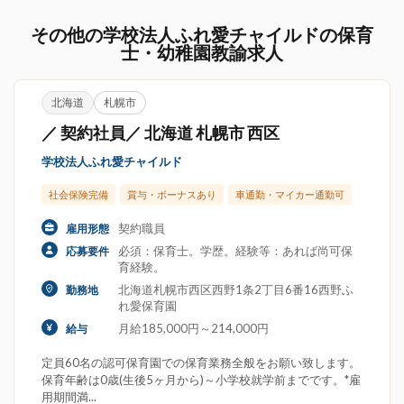
その他の学校法人ふれ愛チャイルドの保育
士・幼稚園教諭求人
北海道
札幌市
／ 契約社員／ 北海道 札幌市 西区
学校法人ふれ愛チャイルド
社会保険完備
賞与・ボーナスあり
車通勤・マイカー通勤可
契約職員
雇用形態
必須：保育士。学歴。経験等：あれば尚可保
応募要件
育経験。
北海道札幌市西区西野1条2丁目6番16西野ふ
勤務地
れ愛保育園
月給185,000円～214,000円
給与
定員60名の認可保育園での保育業務全般をお願い致します。
保育年齢は0歳(生後5ヶ月から)～小学校就学前までです。*雇
用期間満...