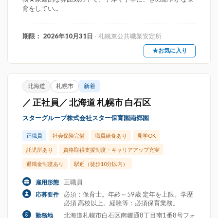
育をしてい...
期限： 2026年10月31日
- 札幌東公共職業安定所
★お気に入り
北海道
札幌市
新着
／ 正社員／ 北海道 札幌市 白石区
スターグループ株式会社スター保育園南郷園
正職員
社会保険完備
職員給食あり
見学OK
託児所あり
資格取得支援制度・キャリアアップ充実
退職金制度あり
駅近（徒歩10分以内）
正職員
雇用形態
必須：保育士。年齢～59歳 定年を上限。学歴
応募要件
必須 高校以上。経験等：必須保育業務。
北海道札幌市白石区南郷通8丁目南1番8号フォ
勤務地