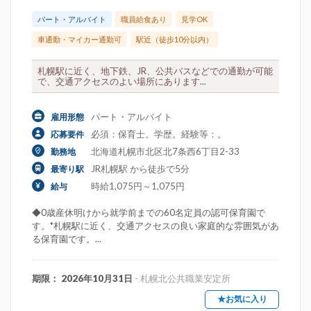
パート・アルバイト
職員給食あり
見学OK
車通勤・マイカー通勤可
駅近（徒歩10分以内）
札幌駅に近く、地下鉄、JR、公共バスなどでの通勤が可能
で、交通アクセスのよい場所にあります...
パート・アルバイト
雇用形態
必須：保育士。学歴。経験等：。
応募要件
北海道札幌市北区北7条西6丁目2-33
勤務地
JR札幌駅 から徒歩で5分
最寄り駅
時給1,075円～1,075円
給与
◆0歳産休明けから就学前までの60名定員の認可保育園で
す。*札幌駅に近く、交通アクセスの良い家庭的な雰囲気があ
る保育園です。...
期限： 2026年10月31日
- 札幌北公共職業安定所
★お気に入り