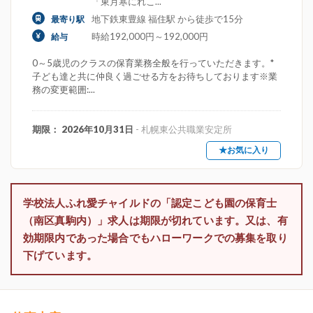
「東月寒にれこ...
地下鉄東豊線 福住駅 から徒歩で15分
最寄り駅
時給192,000円～192,000円
給与
0～5歳児のクラスの保育業務全般を行っていただきます。*
子ども達と共に仲良く過ごせる方をお待ちしております※業
務の変更範囲:...
期限： 2026年10月31日
- 札幌東公共職業安定所
★お気に入り
学校法人ふれ愛チャイルドの「認定こども園の保育士
（南区真駒内）」求人は期限が切れています。又は、有
効期限内であった場合でもハローワークでの募集を取り
下げています。