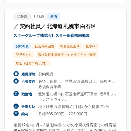
北海道
札幌市
新着
／ 契約社員／ 北海道 札幌市 白石区
スターグループ株式会社スター保育園南郷園
契約職員
社会保険完備
職員給食あり
見学OK
託児所あり
資格取得支援制度・キャリアアップ充実
駅近（徒歩10分以内）
契約職員
雇用形態
必須：保育士。学歴必須 高校以上。経験等：
応募要件
必須保育業務。
北海道札幌市白石区南郷通8丁目南1番8号フォ
勤務地
ーレストヴィレ...
地下鉄東西線 南郷7丁目駅 から徒歩で2分
最寄り駅
月給205,000円～205,000円
給与
定員12名4か月～6歳(就学前まで)の小規模保育園での保育業
務★家庭的な雰囲気の中で、手厚く丁寧に、きめ細やかな保