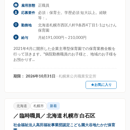
正職員
雇用形態
必須：保育士。学歴必須 短大以上。経験
応募要件
等：。
北海道札幌市西区八軒9条西4丁目1-1はちけん
勤務地
保育園
月給191,000円～210,000円
給与
2021年4月に開所した企業主導型保育園での保育業務全般を
行って頂きます。*病院勤務職員のお子様と、地域のお子様を
お預かりす...
期限： 2026年10月31日
- 札幌東公共職業安定所
★お気に入り
北海道
札幌市
新着
／ 臨時職員／ 北海道 札幌市 白石区
社会福祉法人高田福祉事業団認定こども園大谷地たかだ保育