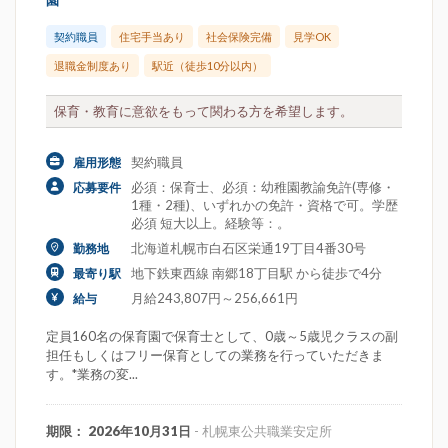
園
契約職員
住宅手当あり
社会保険完備
見学OK
退職金制度あり
駅近（徒歩10分以内）
保育・教育に意欲をもって関わる方を希望します。
契約職員
雇用形態
必須：保育士、必須：幼稚園教諭免許(専修・
応募要件
1種・2種)、いずれかの免許・資格で可。学歴
必須 短大以上。経験等：。
北海道札幌市白石区栄通19丁目4番30号
勤務地
地下鉄東西線 南郷18丁目駅 から徒歩で4分
最寄り駅
月給243,807円～256,661円
給与
定員160名の保育園で保育士として、0歳～5歳児クラスの副
担任もしくはフリー保育としての業務を行っていただきま
す。*業務の変...
期限： 2026年10月31日
- 札幌東公共職業安定所