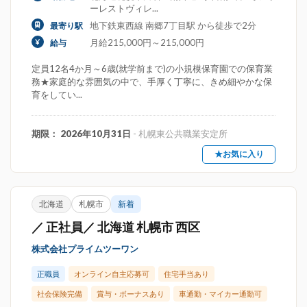
ーレストヴィレ...
地下鉄東西線 南郷7丁目駅 から徒歩で2分
最寄り駅
月給215,000円～215,000円
給与
定員12名4か月～6歳(就学前まで)の小規模保育園での保育業
務★家庭的な雰囲気の中で、手厚く丁寧に、きめ細やかな保
育をしてい...
期限： 2026年10月31日
- 札幌東公共職業安定所
★お気に入り
北海道
札幌市
新着
／ 正社員／ 北海道 札幌市 西区
株式会社プライムツーワン
正職員
オンライン自主応募可
住宅手当あり
社会保険完備
賞与・ボーナスあり
車通勤・マイカー通勤可