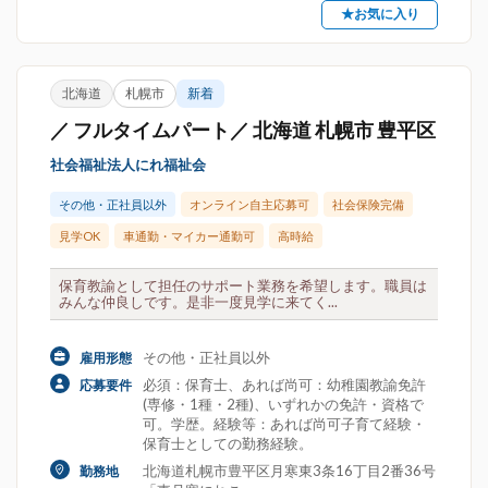
★お気に入り
北海道
札幌市
新着
／ フルタイムパート／ 北海道 札幌市 豊平区
社会福祉法人にれ福祉会
その他・正社員以外
オンライン自主応募可
社会保険完備
見学OK
車通勤・マイカー通勤可
高時給
保育教諭として担任のサポート業務を希望します。職員は
みんな仲良しです。是非一度見学に来てく...
その他・正社員以外
雇用形態
必須：保育士、あれば尚可：幼稚園教諭免許
応募要件
(専修・1種・2種)、いずれかの免許・資格で
可。学歴。経験等：あれば尚可子育て経験・
保育士としての勤務経験。
北海道札幌市豊平区月寒東3条16丁目2番36号
勤務地