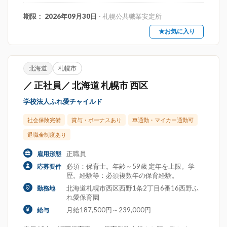
期限： 2026年09月30日
- 札幌公共職業安定所
★お気に入り
北海道
札幌市
／ 正社員／ 北海道 札幌市 西区
学校法人ふれ愛チャイルド
社会保険完備
賞与・ボーナスあり
車通勤・マイカー通勤可
退職金制度あり
正職員
雇用形態
必須：保育士。年齢～59歳 定年を上限。学
応募要件
歴。経験等：必須複数年の保育経験。
北海道札幌市西区西野1条2丁目6番16西野ふ
勤務地
れ愛保育園
月給187,500円～239,000円
給与