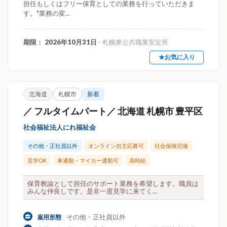
担任もしくはフリー保育としての業務を行っていただきま
す。*業務の変...
期限： 2026年10月31日
- 札幌東公共職業安定所
★お気に入り
北海道
札幌市
新着
／ フルタイムパート／ 北海道 札幌市 豊平区
社会福祉法人にれ福祉会
その他・正社員以外
オンライン自主応募可
社会保険完備
見学OK
車通勤・マイカー通勤可
高時給
保育教諭として担任のサポート業務を希望します。職員は
みんな仲良しです。是非一度見学に来てく...
その他・正社員以外
雇用形態