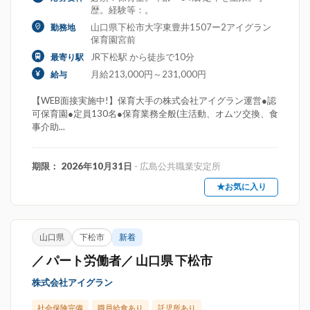
歴。経験等：。
山口県下松市大字東豊井1507ー2アイグラン
勤務地
保育園宮前
JR下松駅 から徒歩で10分
最寄り駅
月給213,000円～231,000円
給与
【WEB面接実施中!】保育大手の株式会社アイグラン運営●認
可保育園●定員130名●保育業務全般(主活動、オムツ交換、食
事介助...
期限： 2026年10月31日
- 広島公共職業安定所
★お気に入り
山口県
下松市
新着
／ パート労働者／ 山口県 下松市
株式会社アイグラン
社会保険完備
職員給食あり
託児所あり