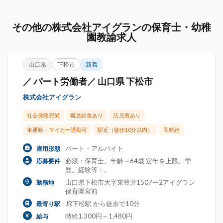
その他の株式会社アイグランの保育士・幼稚
園教諭求人
山口県
下松市
新着
／ パート労働者／ 山口県 下松市
株式会社アイグラン
社会保険完備
職員給食あり
託児所あり
車通勤・マイカー通勤可
駅近（徒歩10分以内）
高時給
パート・アルバイト
雇用形態
必須：保育士。年齢～64歳 定年を上限。学
応募要件
歴。経験等：。
山口県下松市大字東豊井1507ー2アイグラン
勤務地
保育園宮前
JR下松駅 から徒歩で10分
最寄り駅
時給1,300円～1,480円
給与