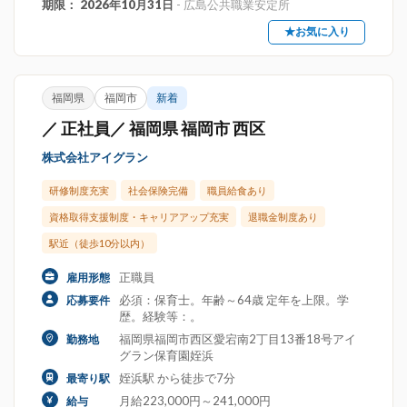
期限： 2026年10月31日
- 広島公共職業安定所
★お気に入り
福岡県
福岡市
新着
／ 正社員／ 福岡県 福岡市 西区
株式会社アイグラン
研修制度充実
社会保険完備
職員給食あり
資格取得支援制度・キャリアアップ充実
退職金制度あり
駅近（徒歩10分以内）
正職員
雇用形態
必須：保育士。年齢～64歳 定年を上限。学
応募要件
歴。経験等：。
福岡県福岡市西区愛宕南2丁目13番18号アイ
勤務地
グラン保育園姪浜
姪浜駅 から徒歩で7分
最寄り駅
月給223,000円～241,000円
給与