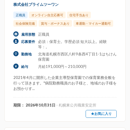
株式会社プライムツーワン
正職員
オンライン自主応募可
住宅手当あり
社会保険完備
賞与・ボーナスあり
車通勤・マイカー通勤可
正職員
雇用形態
必須：保育士。学歴必須 短大以上。経験
応募要件
等：。
北海道札幌市西区八軒9条西4丁目1-1はちけん
勤務地
保育園
月給191,000円～210,000円
給与
2021年4月に開所した企業主導型保育園での保育業務全般を
行って頂きます。*病院勤務職員のお子様と、地域のお子様を
お預かりす...
期限： 2026年10月31日
- 札幌東公共職業安定所
★お気に入り