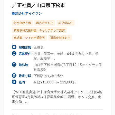
／ 正社員／ 山口県 下松市
株式会社アイグラン
社会保険完備
職員給食あり
託児所あり
資格取得支援制度・キャリアアップ充実
車通勤・マイカー通勤可
退職金制度あり
正職員
雇用形態
必須：保育士。年齢～64歳 定年を上限。学
応募要件
歴。経験等：。
山口県下松市潮音町3丁目12-15アイグラン保
勤務地
育園潮音
下松駅 から車で8分
最寄り駅
月給213,000円～231,000円
給与
【WEB面接実施中!】保育大手の株式会社アイグラン運営●認
可保育園●定員90名●保育業務全般(主活動、オムツ交換、食
事介助、...