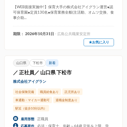
【WEB面接実施中!】保育大手の株式会社アイグラン運営●認
可保育園●定員130名●保育業務全般(主活動、オムツ交換、食
事介助...
期限： 2026年10月31日
- 広島公共職業安定所
★お気に入り
山口県
下松市
新着
／ 正社員／ 山口県 下松市
株式会社アイグラン
社会保険完備
職員給食あり
託児所あり
車通勤・マイカー通勤可
退職金制度あり
駅近（徒歩10分以内）
正職員
雇用形態
必須：保育士。年齢～64歳 定年を上限。学
応募要件