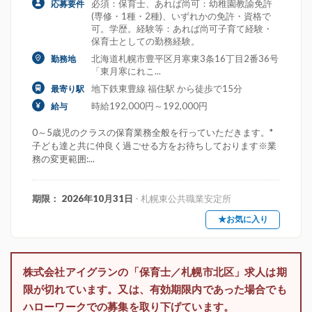
必須：保育士、あれば尚可：幼稚園教諭免許
応募要件
(専修・1種・2種)、いずれかの免許・資格で
可。学歴。経験等：あれば尚可子育て経験・
保育士としての勤務経験。
北海道札幌市豊平区月寒東3条16丁目2番36号
勤務地
「東月寒にれこ...
地下鉄東豊線 福住駅 から徒歩で15分
最寄り駅
時給192,000円～192,000円
給与
0～5歳児のクラスの保育業務全般を行っていただきます。*
子ども達と共に仲良く過ごせる方をお待ちしております※業
務の変更範囲:...
期限： 2026年10月31日
- 札幌東公共職業安定所
★お気に入り
株式会社アイグランの「保育士／札幌市北区」求人は期
限が切れています。又は、有効期限内であった場合でも
ハローワークでの募集を取り下げています。