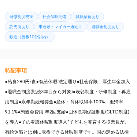
研修制度充実
社会保険完備
職員給食あり
託児所あり
車通勤・マイカー通勤可
退職金制度あり
駅近（徒歩10分以内）
特記事項
●給食280円/食●有給休暇:法定通り●社会保険、厚生年金加入
●退職金制度(勤続3年目から対象)●表彰制度・研修制度・再雇
用制度●永年勤続報奨金●産休・育休取得率100%、復帰率
91.1%●懇親会費用:年2回支給●団体長期保証制度(GLTD制度)
を導入●子の看護休暇制度導入*子どもを養育する従業員が、
有給休暇とは別に取得できる休暇制度です。国の定める法律