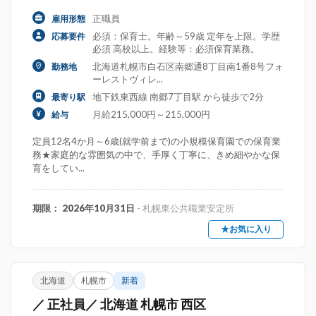
正職員
雇用形態
必須：保育士。年齢～59歳 定年を上限。学歴
応募要件
必須 高校以上。経験等：必須保育業務。
北海道札幌市白石区南郷通8丁目南1番8号フォ
勤務地
ーレストヴィレ...
地下鉄東西線 南郷7丁目駅 から徒歩で2分
最寄り駅
月給215,000円～215,000円
給与
定員12名4か月～6歳(就学前まで)の小規模保育園での保育業
務★家庭的な雰囲気の中で、手厚く丁寧に、きめ細やかな保
育をしてい...
期限： 2026年10月31日
- 札幌東公共職業安定所
★お気に入り
北海道
札幌市
新着
／ 正社員／ 北海道 札幌市 西区