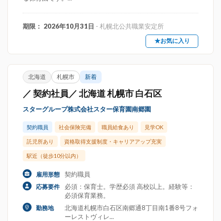
期限： 2026年10月31日
- 札幌北公共職業安定所
★お気に入り
北海道
札幌市
新着
／ 契約社員／ 北海道 札幌市 白石区
スターグループ株式会社スター保育園南郷園
契約職員
社会保険完備
職員給食あり
見学OK
託児所あり
資格取得支援制度・キャリアアップ充実
駅近（徒歩10分以内）
契約職員
雇用形態
必須：保育士。学歴必須 高校以上。経験等：
応募要件
必須保育業務。
北海道札幌市白石区南郷通8丁目南1番8号フォ
勤務地
ーレストヴィレ...