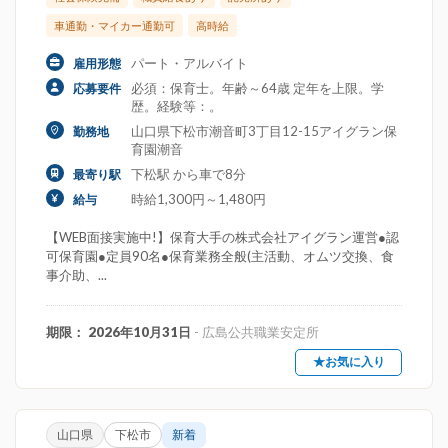
車通勤・マイカー通勤可
高時給
パート・アルバイト
雇用形態
必須：保育士。年齢～64歳 定年を上限。学
応募要件
歴。経験等：。
山口県下松市潮音町3丁目12-15アイグラン保
勤務地
育園潮音
下松駅 から車で8分
最寄り駅
時給1,300円～1,480円
給与
【WEB面接実施中!】保育大手の株式会社アイグラン運営●認
可保育園●定員90名●保育業務全般(主活動、オムツ交換、食
事介助、...
期限： 2026年10月31日
- 広島公共職業安定所
★お気に入り
山口県
下松市
新着