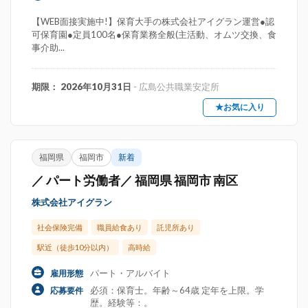
【WEB面接実施中!】保育大手の株式会社アイグラン運営●認
可保育園●定員100名●保育業務全般(主活動、オムツ交換、食
事介助...
期限： 2026年10月31日
- 広島公共職業安定所
★お気に入り
福岡県
福岡市
新着
／ パート労働者／ 福岡県 福岡市 南区
株式会社アイグラン
社会保険完備
職員給食あり
託児所あり
駅近（徒歩10分以内）
高時給
パート・アルバイト
雇用形態
必須：保育士。年齢～64歳 定年を上限。学
応募要件
歴。経験等：。