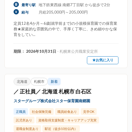
地下鉄東西線 南郷7丁目駅 から徒歩で2分
最寄り駅
月給205,000円～205,000円
給与
定員12名4か月～6歳(就学前まで)の小規模保育園での保育業
務★家庭的な雰囲気の中で、手厚く丁寧に、きめ細やかな保
育をしてい...
期限： 2026年10月31日
- 札幌東公共職業安定所
★お気に入り
北海道
札幌市
新着
／ 正社員／ 北海道 札幌市 白石区
スターグループ株式会社スター保育園南郷園
正職員
社会保険完備
職員給食あり
見学OK
託児所あり
資格取得支援制度・キャリアアップ充実
退職金制度あり
駅近（徒歩10分以内）