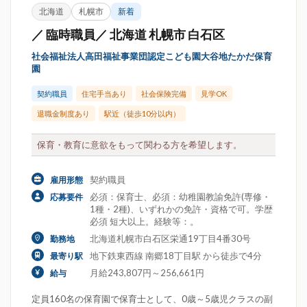
北海道
札幌市
新着
／ 臨時職員／ 北海道 札幌市 白石区
社会福祉法人高田福祉事業団認定こども園大谷地たかだ保育
園
契約職員
住宅手当あり
社会保険完備
見学OK
退職金制度あり
駅近（徒歩10分以内）
保育・教育に意欲をもって関わる方を希望します。
契約職員
雇用形態
必須：保育士、必須：幼稚園教諭免許(専修・
応募要件
1種・2種)、いずれかの免許・資格で可。学歴
必須 短大以上。経験等：。
北海道札幌市白石区栄通19丁目4番30号
勤務地
地下鉄東西線 南郷18丁目駅 から徒歩で4分
最寄り駅
月給243,807円～256,661円
給与
定員160名の保育園で保育士として、0歳～5歳児クラスの副