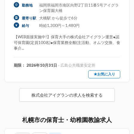
福岡県福岡市南区向野2丁目11番5号アイグラ
勤務地
ン保育園大橋
大橋駅 から徒歩で6分
最寄り駅
時給1,300円～1,480円
給与
【WEB面接実施中!】保育大手の株式会社アイグラン運営●認
可保育園(定員100名)●保育業務全般(主活動、オムツ交換、食
事介...
期限： 2026年10月31日
- 広島公共職業安定所
★お気に入り
株式会社アイグランの求人を検索する
札幌市の保育士・幼稚園教諭求人