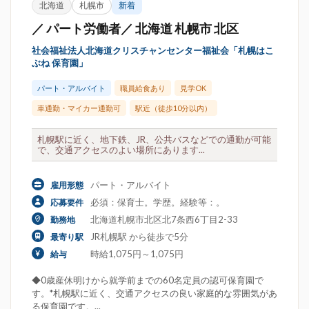
北海道
札幌市
新着
／ パート労働者／ 北海道 札幌市 北区
社会福祉法人北海道クリスチャンセンター福祉会「札幌はこ
ぶね 保育園」
パート・アルバイト
職員給食あり
見学OK
車通勤・マイカー通勤可
駅近（徒歩10分以内）
札幌駅に近く、地下鉄、JR、公共バスなどでの通勤が可能
で、交通アクセスのよい場所にあります...
パート・アルバイト
雇用形態
必須：保育士。学歴。経験等：。
応募要件
北海道札幌市北区北7条西6丁目2-33
勤務地
JR札幌駅 から徒歩で5分
最寄り駅
時給1,075円～1,075円
給与
◆0歳産休明けから就学前までの60名定員の認可保育園で
す。*札幌駅に近く、交通アクセスの良い家庭的な雰囲気があ
る保育園です。...