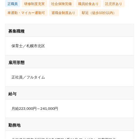
正職員
研修制度充実
社会保険完備
職員給食あり
託児所あり
車通勤・マイカー通勤可
退職金制度あり
駅近（徒歩10分以内）
募集職種
保育士／札幌市北区
雇用形態
正社員／フルタイム
給与
月給223,000円～241,000円
勤務地