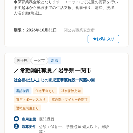
◆保育業務全般となります・ユニットにて児童の養育を行い
ます起床から就寝までの生活支援、食事作り、清掃、洗濯、
入浴介助(幼児)...
期限： 2026年10月31日
- 一関公共職業安定所
★お気に入り
岩手県
一関市
新着
／ 常勤嘱託職員／ 岩手県 一関市
社会福祉法人ふじの園児童養護施設一関藤の園
嘱託職員
住宅手当あり
社会保険完備
賞与・ボーナスあり
車通勤・マイカー通勤可
退職金制度あり
嘱託職員
雇用形態
必須：保育士。学歴必須 短大以上。経験
応募要件
等：。