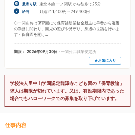
東北本線 一ノ関駅 から徒歩で25分
最寄り駅
月給211,400円～249,400円
給与
◇一関あおば保育園にて保育補助業務全般主に早番から遅番
の勤務に関わり、園児の遊びや見守り、身辺の世話を行いま
す・保育園を開け...
期限： 2026年09月30日
- 一関公共職業安定所
★お気に入り
学校法人里中山学園認定龍澤寺こども園の「保育教諭」
求人は期限が切れています。又は、有効期限内であった
場合でもハローワークでの募集を取り下げています。
仕事内容