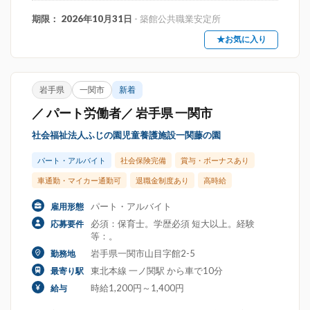
期限： 2026年10月31日
- 築館公共職業安定所
★お気に入り
岩手県
一関市
新着
／ パート労働者／ 岩手県 一関市
社会福祉法人ふじの園児童養護施設一関藤の園
パート・アルバイト
社会保険完備
賞与・ボーナスあり
車通勤・マイカー通勤可
退職金制度あり
高時給
パート・アルバイト
雇用形態
必須：保育士。学歴必須 短大以上。経験
応募要件
等：。
岩手県一関市山目字館2-5
勤務地
東北本線 一ノ関駅 から車で10分
最寄り駅
時給1,200円～1,400円
給与