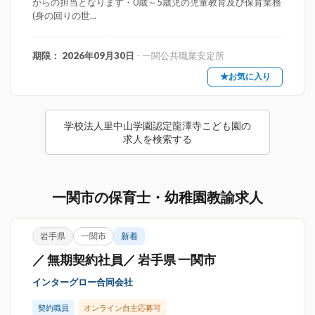
からの担当となります・0歳～5歳児の児童教育及び保育業務
(身の回りの世...
期限： 2026年09月30日
- 一関公共職業安定所
★お気に入り
学校法人里中山学園認定龍澤寺こども園の
求人を検索する
一関市の保育士・幼稚園教諭求人
岩手県
一関市
新着
／ 無期契約社員／ 岩手県 一関市
インターグロー合同会社
契約職員
オンライン自主応募可