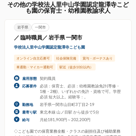
その他の学校法人里中山学園認定龍澤寺こど
も園の保育士・幼稚園教諭求人
岩手県
一関市
／ 臨時職員／ 岩手県 一関市
学校法人里中山学園認定龍澤寺こども園
オンライン自主応募可
社会保険完備
賞与・ボーナスあり
車通勤・マイカー通勤可
駅近（徒歩10分以内）
契約職員
雇用形態
必須：保育士、必須：幼稚園教諭免許(専修・
応募要件
1種・2種)、いずれかの免許・資格で可。学歴
必須 短大以上。経験等：。
岩手県一関市山目町3丁目2-19
勤務地
東北本線 山ノ目駅 から徒歩で5分
最寄り駅
月給181,900円～202,200円
給与
◇こども園での保育業務全般・クラスの副担任及び補助業務