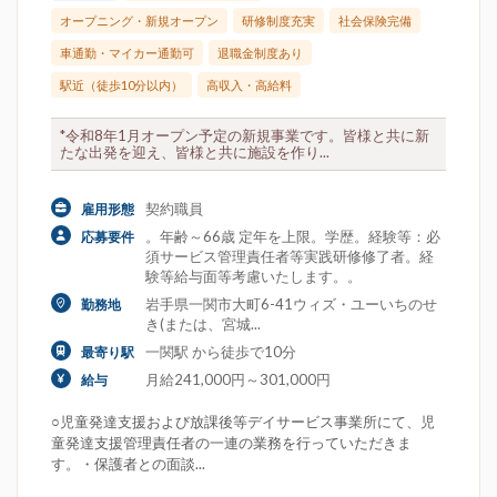
オープニング・新規オープン
研修制度充実
社会保険完備
車通勤・マイカー通勤可
退職金制度あり
駅近（徒歩10分以内）
高収入・高給料
*令和8年1月オープン予定の新規事業です。皆様と共に新
たな出発を迎え、皆様と共に施設を作り...
契約職員
雇用形態
。年齢～66歳 定年を上限。学歴。経験等：必
応募要件
須サービス管理責任者等実践研修修了者。経
験等給与面等考慮いたします。。
岩手県一関市大町6-41ウィズ・ユーいちのせ
勤務地
き(または、宮城...
一関駅 から徒歩で10分
最寄り駅
月給241,000円～301,000円
給与
○児童発達支援および放課後等デイサービス事業所にて、児
童発達支援管理責任者の一連の業務を行っていただきま
す。・保護者との面談...