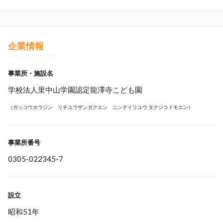
企業情報
事業所・施設名
学校法人里中山学園認定龍澤寺こども園
（ガッコウホウジン リチユウザンガクエン ニンテイリユウ タクジコドモエン）
事業所番号
0305-022345-7
設立
昭和51年