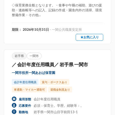
◇保育業務全般となります。・食事や午睡の補助、遊びの援
助・連絡帳等への記入、記録の作成・園舎内外の清掃、環境
整備作業・その他...
期限： 2026年10月31日
- 一関公共職業安定所
★お気に入り
岩手県
一関市
／ 会計年度任用職員／ 岩手県 一関市
一関市役所一関あおば保育園
会計年度任用職員
賞与・ボーナスあり
車通勤・マイカー通勤可
退職金制度あり
会計年度任用職員
雇用形態
必須：保育士。学歴。経験等：。
応募要件
岩手県一関市山目字前田13-1
勤務地