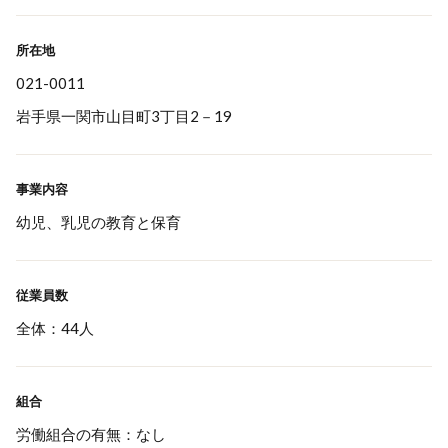
所在地
021-0011
岩手県一関市山目町3丁目2－19
事業内容
幼児、乳児の教育と保育
従業員数
全体：44人
組合
労働組合の有無：なし