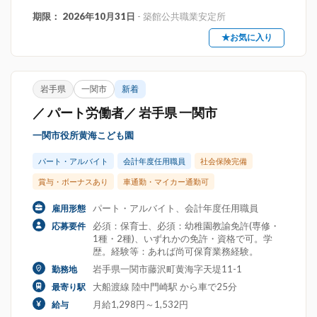
期限： 2026年10月31日
- 築館公共職業安定所
★お気に入り
岩手県
一関市
新着
／ パート労働者／ 岩手県 一関市
一関市役所黄海こども園
パート・アルバイト
会計年度任用職員
社会保険完備
賞与・ボーナスあり
車通勤・マイカー通勤可
パート・アルバイト、会計年度任用職員
雇用形態
必須：保育士、必須：幼稚園教諭免許(専修・
応募要件
1種・2種)、いずれかの免許・資格で可。学
歴。経験等：あれば尚可保育業務経験。
岩手県一関市藤沢町黄海字天堤11-1
勤務地
大船渡線 陸中門崎駅 から車で25分
最寄り駅
月給1,298円～1,532円
給与