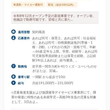
車通勤・マイカー通勤可
駅近（徒歩10分以内）
令和8年12月オープン予定の新規事業です。オープン前、
他施設で勤務可能です。皆様と共に新た...
契約職員
雇用形態
あれば尚可：保育士、あれば尚可：社会福祉
応募要件
士、あれば尚可：幼稚園教諭免許(専修・1
種・2種)、いずれかの免許・資格で可。年齢
～66歳 定年を上限。学歴。経験等：あれば尚
可児童指導員経験または保育士経験。上記経
験5年以上あれば、給与優遇。。
岩手県一関市大町6-41ウィズ・ユーいちのせ
勤務地
き(または、宮城...
一関駅 から徒歩で10分
最寄り駅
月給191,000円～231,000円
給与
○児童発達支援および放課後等デイサービス事業所にて、障
害や発達に特性のある未就学児～高校3年生迄の児童を対象
として、1日およ...