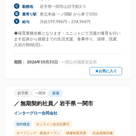
岩手県一関市山目字館2-5
勤務地
東北本線 一ノ関駅 から車で10分
最寄り駅
月給199,986円～234,966円
給与
◆保育業務全般となります・ユニットにて児童の養育を行い
ます起床から就寝までの生活支援、食事作り、清掃、洗濯、
入浴介助(幼児)...
期限： 2026年10月31日
- 一関公共職業安定所
★お気に入り
岩手県
一関市
新着
／ 無期契約社員／ 岩手県 一関市
インターグロー合同会社
契約職員
オンライン自主応募可
オープニング・新規オープン
研修制度充実
社会保険完備