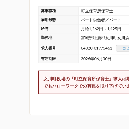
募集職種
町立保育所保育士
雇用形態
パート労働者／パート
給与
月給1,262円～1,425円
勤務地
宮城県牡鹿郡女川町女川浜
04020-01975461
コ
求人番号
有効期限
2026年06月30日
女川町役場の「町立保育所保育士」求人は
でもハローワークでの募集を取り下げてい