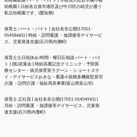
幼稚園 | 日給名古屋市港区及び中川区の幼児が通う
私立幼稚園です。(愛知県)
保育士 パート・バイト | 会社名非公開(17011-
01458661) | 時給・訪問看護 ・放課後等デイサービ
ス、児童発達支援(石川県内灘町)
保育士土日祝休み/時間・曜日応相談 パート・バイ
ト | (医)若葉会 | 時給高重記念クリニック・予防医
療センター・病児保育室ラグーン・シ ョートステ
イ・デイサービスおきな・看護小規模多機能型居宅
介護 ・訪問介護・福祉用具事業(富山県富山市)
保育士 正社員 | 会社名非公開(17011-01454961) |
月給・訪問看護 ・放課後等デイサービス、児童発
達支援(石川県内灘町)