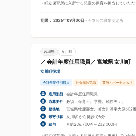
・町立保育所に入所する児童の保育を担当していただ
期限： 2026年09月30日
- 石巻公共職業安定所
宮城県
女川町
／ 会計年度任用職員／ 宮城県 女川町
女川町役場
会計年度任用職員
社会保険完備
賞与・ボーナスあり
会計年度任用職員
雇用形態
必須：保育士。学歴。経験等：。
応募要件
宮城県牡鹿郡女川町女川浜字大原602番地
勤務地
女川駅 から徒歩で5分
最寄り駅
月給206,700円～232,000円
給与
・町立保育所に入所する児童の保育を担当していただ