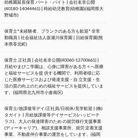
幼稚園延長保育 パート・バイト | 会社名非公開
(40180-14044461) | 時給幼児教育(幼稚園)(福岡県大
野城市)
保育士*未経験者、ブランクのある方も歓迎* 非常
勤職員 | 社会福祉法人坂瀬川保育園 | 日給保育園(熊
本県苓北町)
保育士 正社員 | 会社名非公開(40060-13700661) |
月給やまびこ学園は、心身に障害がある方々へ医療
と福祉サービスを提 供する機関で、利用者様に応
じた医療サービスおよび発達支援・自 立支援・生
活の質の向上のための福祉サービスを提供していま
す。(福岡県北九州市小倉南区)
保育士/放課後等デイ/正社員/日祝休/見学歓迎 | (株)
タガイト | 月給放課後等デイサービス(ハッピーテ
ラス)、大人の発達障害のため の就労移行支援事業
(ディーキャリア)、相談支援事業所、就労 定着支援
事業、不動産仲介事業の運営をしています。(福岡