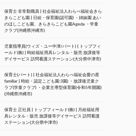
保育士 非常勤職員 | 社会福祉法人わらべ福祉会きら
きらこども園 | 日給・保育園(認可園) ・姉妹園 あい
のほしこども園、きらきらこども園Ageda ・学童
クラブ(沖縄県沖縄市)
児童指導員(ウィズ・ユー中津/パート) | トップフィ
ールド(株) | 時給福祉用具レンタル・販売 放課後等
デイサービス 訪問看護ステーション(大分県中津市)
保育士(パート) | 社会福祉法人わらべ福祉会愛の星
familiar | 時給・認定こども園:3園) ・放課後児童ク
ラブ(学童クラブ) ・企業主導型保育園(令和5年開園)
(沖縄県沖縄市)
保育士 正社員 | トップフィールド(株) | 月給福祉用
具レンタル・販売 放課後等デイサービス 訪問看護
ステーション(大分県中津市)