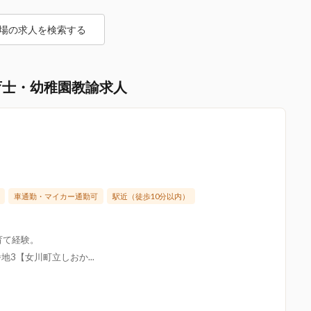
場の求人を検索する
育士・幼稚園教諭求人
車通勤・マイカー通勤可
駅近（徒歩10分以内）
育て経験。
3【女川町立しおか...