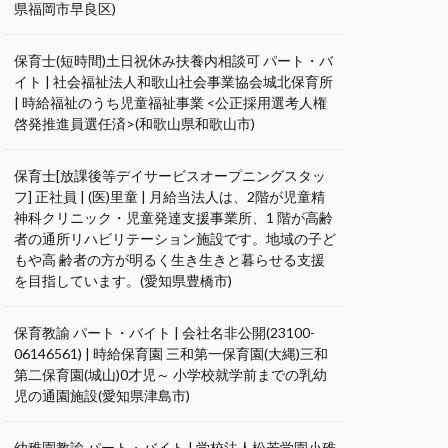
県福岡市早良区)
保育士(短時間)土日祝休み扶養内相談可 パート・バ
イト | 社会福祉法人和歌山社会事業協会城北保育所
| 時給福祉のうち児童福祉事業 <公正採用選考人権
啓発推進員選任済>(和歌山県和歌山市)
保育士[放課後等デイサービスオープニングスタッ
フ] 正社員 | (医)里童 | 月給当法人は、2階が児童精
神科クリニック・児童発達支援事業所、1 階が高齢
者の通所リハビリテーション施設です。地域の子ど
もや高 齢者の方が明るく生き生きと暮らせる支援
を目指しています。(愛知県豊橋市)
保育教諭 パート・バイト | 会社名非公開(23100-
06146561) | 時給保育園 三和第一保育園(大縄)三和
第二保育園(城山)0才児～ 小学校就学前までの乳幼
児の通園施設(愛知県津島市)
幼稚園教諭 パート・バイト | 学校法人松若学園小碓