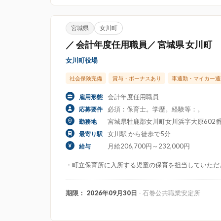
宮城県
女川町
／ 会計年度任用職員／ 宮城県 女川町
女川町役場
社会保険完備
賞与・ボーナスあり
車通勤・マイカー通
会計年度任用職員
雇用形態
必須：保育士。学歴。経験等：。
応募要件
宮城県牡鹿郡女川町女川浜字大原602番地
勤務地
女川駅 から徒歩で5分
最寄り駅
月給206,700円～232,000円
給与
・町立保育所に入所する児童の保育を担当していただ
期限： 2026年09月30日
- 石巻公共職業安定所