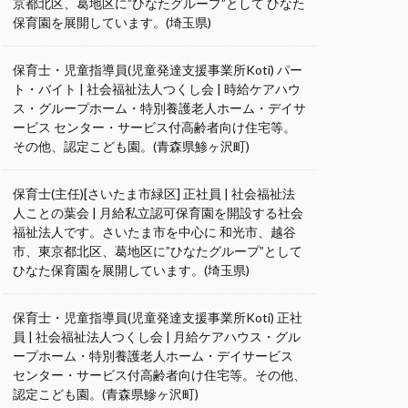
京都北区、葛地区に”ひなたグループ”として ひなた
保育園を展開しています。(埼玉県)
保育士・児童指導員(児童発達支援事業所Koti) パー
ト・バイト | 社会福祉法人つくし会 | 時給ケアハウ
ス・グループホーム・特別養護老人ホーム・デイサ
ービス センター・サービス付高齢者向け住宅等。
その他、認定こども園。(青森県鯵ヶ沢町)
保育士(主任)[さいたま市緑区] 正社員 | 社会福祉法
人ことの葉会 | 月給私立認可保育園を開設する社会
福祉法人です。さいたま市を中心に 和光市、越谷
市、東京都北区、葛地区に”ひなたグループ”として
ひなた保育園を展開しています。(埼玉県)
保育士・児童指導員(児童発達支援事業所Koti) 正社
員 | 社会福祉法人つくし会 | 月給ケアハウス・グル
ープホーム・特別養護老人ホーム・デイサービス
センター・サービス付高齢者向け住宅等。その他、
認定こども園。(青森県鰺ヶ沢町)