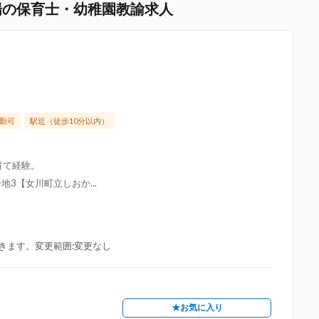
場の保育士・幼稚園教諭求人
勤可
駅近（徒歩10分以内）
育て経験。
3【女川町立しおか...
きます。変更範囲:変更なし
★お気に入り