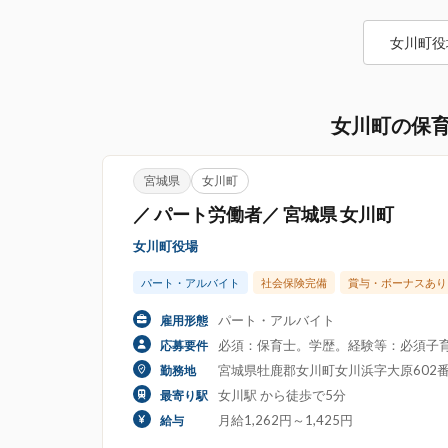
女川町役
女川町の保
宮城県
女川町
／ パート労働者／ 宮城県 女川町
女川町役場
パート・アルバイト
社会保険完備
賞与・ボーナスあり
パート・アルバイト
雇用形態
必須：保育士。学歴。経験等：必須子
応募要件
宮城県牡鹿郡女川町女川浜字大原602番地
勤務地
女川駅 から徒歩で5分
最寄り駅
月給1,262円～1,425円
給与