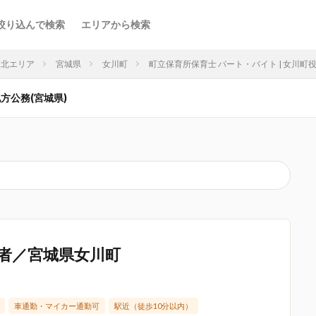
絞り込んで検索
エリアから検索
東北エリア
宮城県
女川町
町立保育所保育士 パート・バイト | 女川町役場
地方公務(宮城県)
者／宮城県女川町
車通勤・マイカー通勤可
駅近（徒歩10分以内）