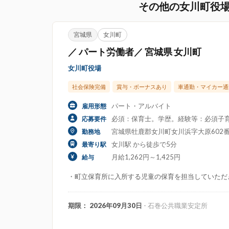
その他の女川町役
宮城県
女川町
／ パート労働者／ 宮城県 女川町
女川町役場
社会保険完備
賞与・ボーナスあり
車通勤・マイカー通
パート・アルバイト
雇用形態
必須：保育士。学歴。経験等：必須子
応募要件
宮城県牡鹿郡女川町女川浜字大原602番地
勤務地
女川駅 から徒歩で5分
最寄り駅
月給1,262円～1,425円
給与
・町立保育所に入所する児童の保育を担当していただ
期限： 2026年09月30日
- 石巻公共職業安定所