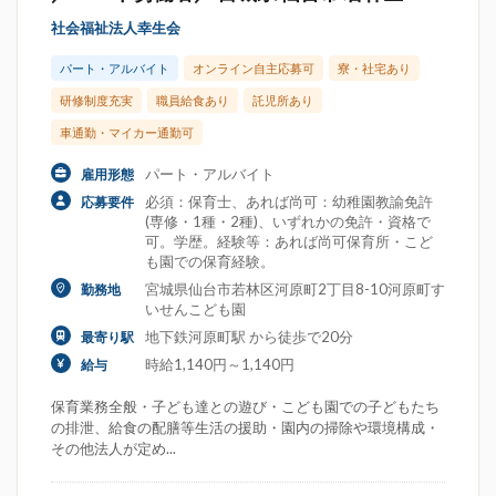
社会福祉法人幸生会
パート・アルバイト
オンライン自主応募可
寮・社宅あり
研修制度充実
職員給食あり
託児所あり
車通勤・マイカー通勤可
パート・アルバイト
雇用形態
必須：保育士、あれば尚可：幼稚園教諭免許
応募要件
(専修・1種・2種)、いずれかの免許・資格で
可。学歴。経験等：あれば尚可保育所・こど
も園での保育経験。
宮城県仙台市若林区河原町2丁目8-10河原町す
勤務地
いせんこども園
地下鉄河原町駅 から徒歩で20分
最寄り駅
時給1,140円～1,140円
給与
保育業務全般・子ども達との遊び・こども園での子どもたち
の排泄、給食の配膳等生活の援助・園内の掃除や環境構成・
その他法人が定め...