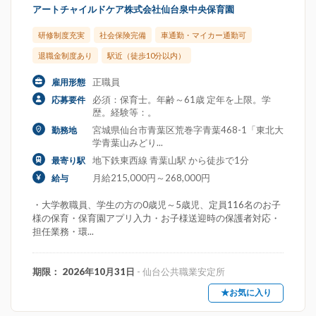
アートチャイルドケア株式会社仙台泉中央保育園
研修制度充実
社会保険完備
車通勤・マイカー通勤可
退職金制度あり
駅近（徒歩10分以内）
正職員
雇用形態
必須：保育士。年齢～61歳 定年を上限。学
応募要件
歴。経験等：。
宮城県仙台市青葉区荒巻字青葉468-1「東北大
勤務地
学青葉山みどり...
地下鉄東西線 青葉山駅 から徒歩で1分
最寄り駅
月給215,000円～268,000円
給与
・大学教職員、学生の方の0歳児～5歳児、定員116名のお子
様の保育・保育園アプリ入力・お子様送迎時の保護者対応・
担任業務・環...
期限： 2026年10月31日
- 仙台公共職業安定所
★お気に入り