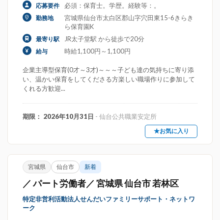
必須：保育士。学歴。経験等：。
応募要件
宮城県仙台市太白区郡山字穴田東15-6きらき
勤務地
ら保育園K
JR太子堂駅 から徒歩で20分
最寄り駅
時給1,100円～1,100円
給与
企業主導型保育(0才～3才)～～～子ども達の気持ちに寄り添
い、温かい保育をしてくださる方楽しい職場作りに参加して
くれる方歓迎...
期限： 2026年10月31日
- 仙台公共職業安定所
★お気に入り
宮城県
仙台市
新着
／ パート労働者／ 宮城県 仙台市 若林区
特定非営利活動法人せんだいファミリーサポート・ネットワ
ーク