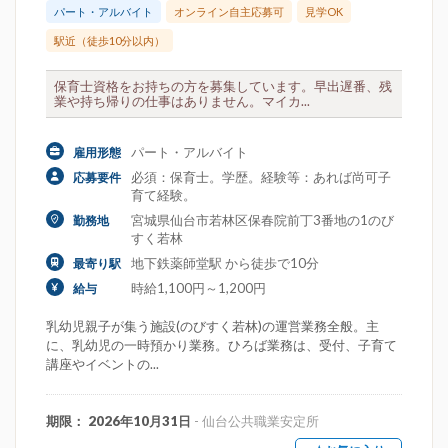
パート・アルバイト
オンライン自主応募可
見学OK
駅近（徒歩10分以内）
保育士資格をお持ちの方を募集しています。早出遅番、残
業や持ち帰りの仕事はありません。マイカ...
パート・アルバイト
雇用形態
必須：保育士。学歴。経験等：あれば尚可子
応募要件
育て経験。
宮城県仙台市若林区保春院前丁3番地の1のび
勤務地
すく若林
地下鉄薬師堂駅 から徒歩で10分
最寄り駅
時給1,100円～1,200円
給与
乳幼児親子が集う施設(のびすく若林)の運営業務全般。主
に、乳幼児の一時預かり業務。ひろば業務は、受付、子育て
講座やイベントの...
期限： 2026年10月31日
- 仙台公共職業安定所