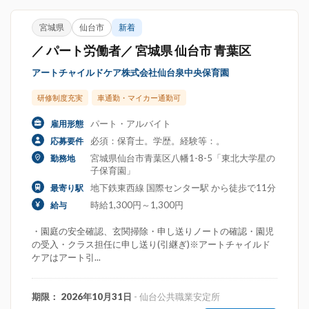
宮城県
仙台市
新着
／ パート労働者／ 宮城県 仙台市 青葉区
アートチャイルドケア株式会社仙台泉中央保育園
研修制度充実
車通勤・マイカー通勤可
パート・アルバイト
雇用形態
必須：保育士。学歴。経験等：。
応募要件
宮城県仙台市青葉区八幡1-8-5「東北大学星の
勤務地
子保育園」
地下鉄東西線 国際センター駅 から徒歩で11分
最寄り駅
時給1,300円～1,300円
給与
・園庭の安全確認、玄関掃除・申し送りノートの確認・園児
の受入・クラス担任に申し送り(引継ぎ)※アートチャイルド
ケアはアート引...
期限： 2026年10月31日
- 仙台公共職業安定所