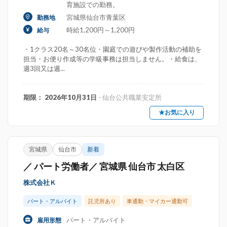
育施設での勤務。
宮城県仙台市青葉区
勤務地
時給1,200円～1,200円
給与
・1クラス20名～30名位・園庭での遊びや製作活動の補助を
担当・お便り作成等の学級事務は担当しません。・給食は、
週3回又は週...
期限： 2026年10月31日
- 仙台公共職業安定所
★お気に入り
宮城県
仙台市
新着
／ パート労働者／ 宮城県 仙台市 太白区
株式会社Ｋ
パート・アルバイト
託児所あり
車通勤・マイカー通勤可
パート・アルバイト
雇用形態