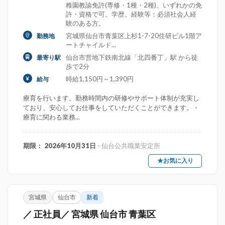
稚園教諭免許(専修・1種・2種)、いずれかの免
許・資格で可。学歴。経験等：必須社会人経
験のある方。
宮城県仙台市青葉区上杉1-7-20住研ビル1階ア
勤務地
ートチャイルド...
仙台市営地下鉄南北線「北四番丁」駅 から徒
最寄り駅
歩で2分
時給1,150円～1,390円
給与
療育を行います。勤務時間内の研修やサポート体制が充実し
ており、安心してお仕事をしていただくことができます。・
療育に関わる業務...
期限： 2026年10月31日
- 仙台公共職業安定所
★お気に入り
宮城県
仙台市
新着
／ 正社員／ 宮城県 仙台市 青葉区