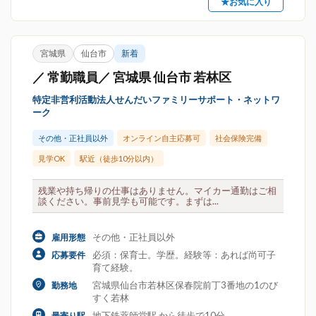
★お気に入り
宮城県
仙台市
新着
／ 常勤職員／ 宮城県 仙台市 若林区
特定非営利活動法人せんだいファミリーサポート・ネットワ
ーク
その他・正社員以外
オンライン自主応募可
社会保険完備
見学OK
駅近（徒歩10分以内）
残業や持ち帰りの仕事はありません。マイカー通勤はご相
談ください。事前見学も可能です。まずは...
その他・正社員以外
雇用形態
必須：保育士。学歴。経験等：あれば尚可子
応募要件
育て経験。
宮城県仙台市若林区保春院前丁3番地の1のび
勤務地
すく若林
地下鉄薬師堂駅 から徒歩で10分
最寄り駅