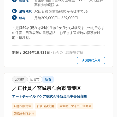
宮城県仙台市宮城野区福室1-11-7「東北医科
勤務地
薬科大学病院ぷ...
JR仙石線 陸前高砂駅 から徒歩で5分
最寄り駅
月給209,000円～229,000円
給与
・定員59名(現在は34名)生後4か月から3歳児までのお子さま
の保育・日課表等の書類記入・お子さま送迎時の保護者対
応・環境整...
期限： 2026年10月31日
- 仙台公共職業安定所
★お気に入り
宮城県
仙台市
新着
／ 正社員／ 宮城県 仙台市 青葉区
アートチャイルドケア株式会社仙台泉中央保育園
研修制度充実
社会保険完備
車通勤・マイカー通勤可
退職金制度あり