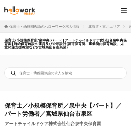
保育士・幼稚園教諭のハローワーク求人情報
北海道・東北エリア
保育士/小規模保育所/泉中央[パート] | アートチャイルドケア(株)仙台泉中央保
育園 | 時給保育施設の運営及び企画設計(認可保育所、事業所内保育施設、児
童発達支援教室など)(宮城県仙台市泉区)
保育士／小規模保育所／泉中央【パート】／
パート労働者／宮城県仙台市泉区
アートチャイルドケア株式会社仙台泉中央保育園