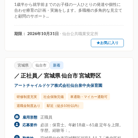
1歳半から就学前までのお子様の一人ひとりの発達や個性に
合わせ療育の計画・実施をします。多職種の多角的な見立て
と顧問のサポート...
期限： 2026年10月31日
- 仙台公共職業安定所
★お気に入り
宮城県
仙台市
新着
／ 正社員／ 宮城県 仙台市 宮城野区
アートチャイルドケア株式会社仙台泉中央保育園
研修制度充実
社会保険完備
車通勤・マイカー通勤可
退職金制度あり
駅近（徒歩10分以内）
正職員
雇用形態
必須：保育士。年齢18歳～61歳 定年を上限。
応募要件
学歴。経験等：。