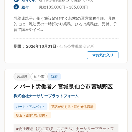
月給185,000円～185,000円
給与
乳幼児親子が集う施設(のびすく若林)の運営業務全般。具体
的には、乳幼児の一時預かり業務。ひろば業務は、受付、子
育て講座やイベ...
期限： 2026年10月31日
- 仙台公共職業安定所
★お気に入り
宮城県
仙台市
新着
／ パート労働者／ 宮城県 仙台市 宮城野区
株式会社ナーサリープラットフォーム
パート・アルバイト
英語が使える・活かせる職場
駅近（徒歩10分以内）
●会社理念【共に遊び、共に学ぶ】ナーサリープラットフ