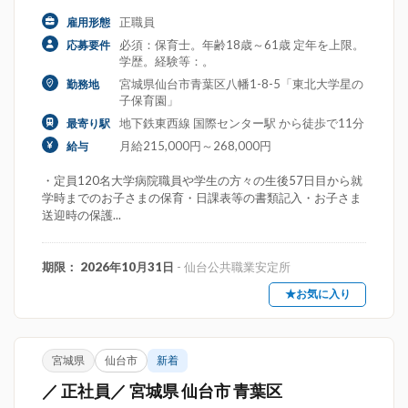
正職員
雇用形態
必須：保育士。年齢18歳～61歳 定年を上限。
応募要件
学歴。経験等：。
宮城県仙台市青葉区八幡1-8-5「東北大学星の
勤務地
子保育園」
地下鉄東西線 国際センター駅 から徒歩で11分
最寄り駅
月給215,000円～268,000円
給与
・定員120名大学病院職員や学生の方々の生後57日目から就
学時までのお子さまの保育・日課表等の書類記入・お子さま
送迎時の保護...
期限： 2026年10月31日
- 仙台公共職業安定所
★お気に入り
宮城県
仙台市
新着
／ 正社員／ 宮城県 仙台市 青葉区