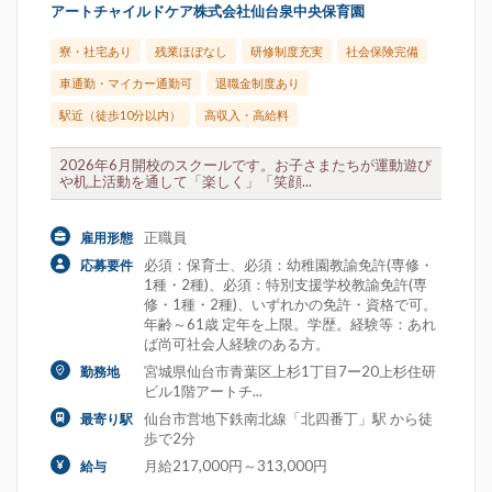
アートチャイルドケア株式会社仙台泉中央保育園
寮・社宅あり
残業ほぼなし
研修制度充実
社会保険完備
車通勤・マイカー通勤可
退職金制度あり
駅近（徒歩10分以内）
高収入・高給料
2026年6月開校のスクールです。お子さまたちが運動遊び
や机上活動を通して「楽しく」「笑顔...
正職員
雇用形態
必須：保育士、必須：幼稚園教諭免許(専修・
応募要件
1種・2種)、必須：特別支援学校教諭免許(専
修・1種・2種)、いずれかの免許・資格で可。
年齢～61歳 定年を上限。学歴。経験等：あれ
ば尚可社会人経験のある方。
宮城県仙台市青葉区上杉1丁目7ー20上杉住研
勤務地
ビル1階アートチ...
仙台市営地下鉄南北線「北四番丁」駅 から徒
最寄り駅
歩で2分
月給217,000円～313,000円
給与