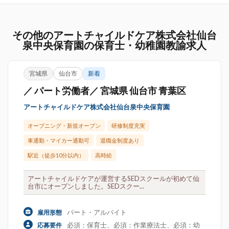
その他のアートチャイルドケア株式会社仙台
泉中央保育園の保育士・幼稚園教諭求人
宮城県
仙台市
新着
／ パート労働者／ 宮城県 仙台市 青葉区
アートチャイルドケア株式会社仙台泉中央保育園
オープニング・新規オープン
研修制度充実
車通勤・マイカー通勤可
退職金制度あり
駅近（徒歩10分以内）
高時給
アートチャイルドケアが運営するSEDスクールが初めて仙
台市にオープンしました。SEDスクー...
パート・アルバイト
雇用形態
必須：保育士、必須：作業療法士、必須：幼
応募要件