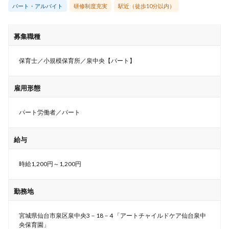
パート・アルバイト
研修制度充実
駅近（徒歩10分以内）
募集職種
保育士／小規模保育所／泉中央【パート】
雇用形態
パート労働者／パート
給与
時給1,200円～1,200円
勤務地
宮城県仙台市泉区泉中央3－18－4 「アートチャイルドケア仙台泉中
央保育園」