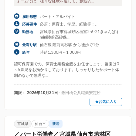
ォームでは、様々な経験を通して、創造的...
パート・アルバイト
雇用形態
必須：保育士。学歴。経験等：。
応募要件
宮城県仙台市宮城野区福室2-6-21きゃんばす
勤務地
mini陸前高砂保...
仙石線 陸前高砂駅 から徒歩で1分
最寄り駅
時給1,300円～1,300円
給与
認可保育園での、保育士業務全般をお任せします。当園は0
～5歳児をお預かりしております。しっかりしたサポート体
制のなかで無理な...
期限： 2026年10月31日
- 飯田橋公共職業安定所
★お気に入り
宮城県
仙台市
新着
／ パート労働者／ 宮城県 仙台市 若林区