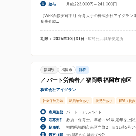
月給223,000円～241,000円
給与
【WEB面接実施中!】保育大手の株式会社アイグラン運
食事介助...
期限： 2026年10月31日
- 広島公共職業安定所
福岡県
福岡市
新着
／ パート労働者／ 福岡県 福岡市 南区
株式会社アイグラン
社会保険完備
職員給食あり
託児所あり
駅近（徒歩
パート・アルバイト
雇用形態
必須：保育士。年齢～64歳 定年を上
応募要件
福岡県福岡市南区向野2丁目11番5号
勤務地
大橋駅 から徒歩で6分
最寄り駅