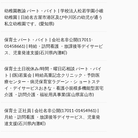
幼稚園教諭 パート・バイト | 学校法人松若学園小碓
幼稚園 | 日給名古屋市港区及び中川区の幼児が通う
私立幼稚園です。(愛知県)
保育士 パート・バイト | 会社名非公開(17011-
01458661) | 時給・訪問看護 ・放課後等デイサービ
ス、児童発達支援(石川県内灘町)
保育士土日祝休み/時間・曜日応相談 パート・バイ
ト | (医)若葉会 | 時給高重記念クリニック・予防医
療センター・病児保育室ラグーン・シ ョートステ
イ・デイサービスおきな・看護小規模多機能型居宅
介護 ・訪問介護・福祉用具事業(富山県富山市)
保育士 正社員 | 会社名非公開(17011-01454961) |
月給・訪問看護 ・放課後等デイサービス、児童発
達支援(石川県内灘町)