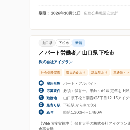
期限： 2026年10月31日
- 広島公共職業安定所
山口県
下松市
新着
／ パート労働者／ 山口県 下松市
株式会社アイグラン
社会保険完備
職員給食あり
託児所あり
車通勤・マ
パート・アルバイト
雇用形態
必須：保育士。年齢～64歳 定年を上
応募要件
山口県下松市潮音町3丁目12-15アイ
勤務地
下松駅 から車で8分
最寄り駅
時給1,300円～1,480円
給与
【WEB面接実施中!】保育大手の株式会社アイグラン運
食事介助、...