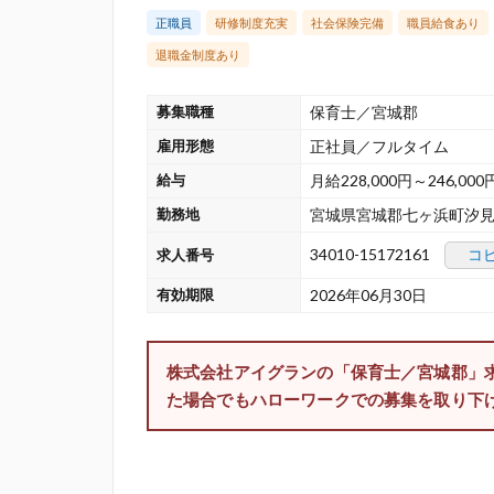
正職員
研修制度充実
社会保険完備
職員給食あり
退職金制度あり
募集職種
保育士／宮城郡
雇用形態
正社員／フルタイム
給与
月給228,000円～246,000
勤務地
宮城県宮城郡七ヶ浜町汐見
34010-15172161
コ
求人番号
有効期限
2026年06月30日
株式会社アイグランの「保育士／宮城郡」
た場合でもハローワークでの募集を取り下