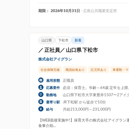
期限： 2026年10月31日
- 広島公共職業安定所
山口県
下松市
新着
／ 正社員／ 山口県 下松市
株式会社アイグラン
社会保険完備
職員給食あり
託児所あり
車通勤・マ
正職員
雇用形態
必須：保育士。年齢～64歳 定年を上
応募要件
山口県下松市大字東豊井1507ー2アイ
勤務地
JR下松駅 から徒歩で10分
最寄り駅
月給213,000円～231,000円
給与
【WEB面接実施中!】保育大手の株式会社アイグラン運
食事介助...