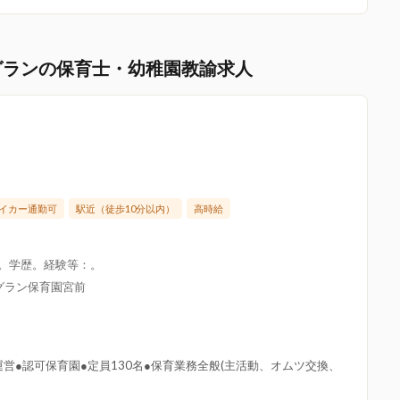
グランの保育士・幼稚園教諭求人
イカー通勤可
駅近（徒歩10分以内）
高時給
限。学歴。経験等：。
グラン保育園宮前
営●認可保育園●定員130名●保育業務全般(主活動、オムツ交換、