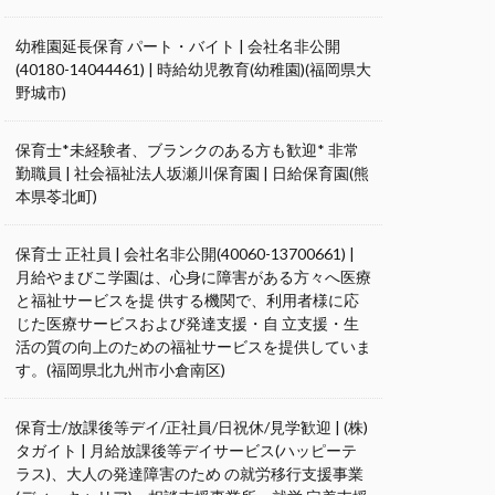
幼稚園延長保育 パート・バイト | 会社名非公開
(40180-14044461) | 時給幼児教育(幼稚園)(福岡県大
野城市)
保育士*未経験者、ブランクのある方も歓迎* 非常
勤職員 | 社会福祉法人坂瀬川保育園 | 日給保育園(熊
本県苓北町)
保育士 正社員 | 会社名非公開(40060-13700661) |
月給やまびこ学園は、心身に障害がある方々へ医療
と福祉サービスを提 供する機関で、利用者様に応
じた医療サービスおよび発達支援・自 立支援・生
活の質の向上のための福祉サービスを提供していま
す。(福岡県北九州市小倉南区)
保育士/放課後等デイ/正社員/日祝休/見学歓迎 | (株)
タガイト | 月給放課後等デイサービス(ハッピーテ
ラス)、大人の発達障害のため の就労移行支援事業