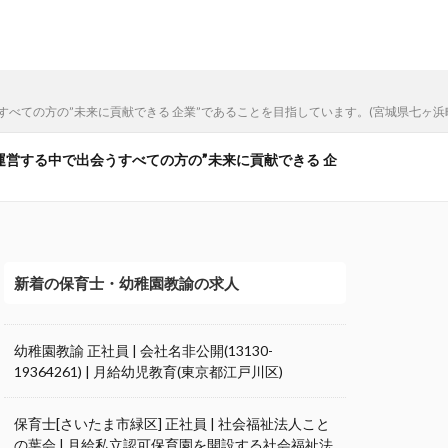
うすべての方の”未来に貢献できる 企業”であることを目指しています。(宮城県七ヶ浜
を運営する中で出会うすべての方の”未来に貢献できる 企
新着の保育士・幼稚園教諭の求人
幼稚園教諭 正社員 | 会社名非公開(13130-
19364261) | 月給幼児教育(東京都江戸川区)
保育士[さいたま市緑区] 正社員 | 社会福祉法人こと
の葉会 | 月給私立認可保育園を開設する社会福祉法