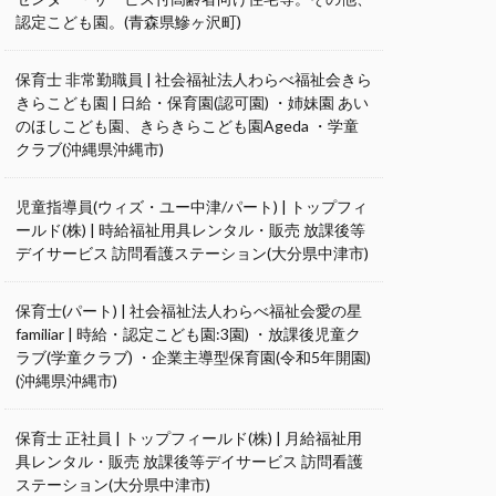
認定こども園。(青森県鰺ヶ沢町)
保育士 非常勤職員 | 社会福祉法人わらべ福祉会きら
きらこども園 | 日給・保育園(認可園) ・姉妹園 あい
のほしこども園、きらきらこども園Ageda ・学童
クラブ(沖縄県沖縄市)
児童指導員(ウィズ・ユー中津/パート) | トップフィ
ールド(株) | 時給福祉用具レンタル・販売 放課後等
デイサービス 訪問看護ステーション(大分県中津市)
保育士(パート) | 社会福祉法人わらべ福祉会愛の星
familiar | 時給・認定こども園:3園) ・放課後児童ク
ラブ(学童クラブ) ・企業主導型保育園(令和5年開園)
(沖縄県沖縄市)
保育士 正社員 | トップフィールド(株) | 月給福祉用
具レンタル・販売 放課後等デイサービス 訪問看護
ステーション(大分県中津市)