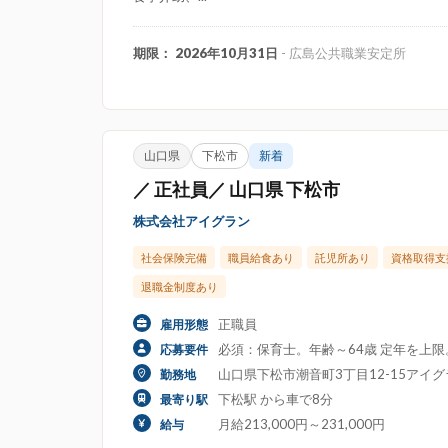
期限： 2026年10月31日
- 広島公共職業安定所
山口県
下松市
新着
／ 正社員／ 山口県 下松市
株式会社アイグラン
社会保険完備
職員給食あり
託児所あり
資格取得支
退職金制度あり
正職員
雇用形態
必須：保育士。年齢～64歳 定年を上
応募要件
山口県下松市潮音町3丁目12-15アイ
勤務地
下松駅 から車で8分
最寄り駅
月給213,000円～231,000円
給与