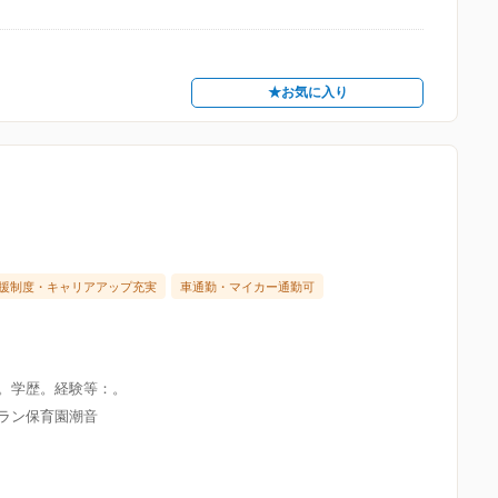
★お気に入り
援制度・キャリアアップ充実
車通勤・マイカー通勤可
限。学歴。経験等：。
グラン保育園潮音