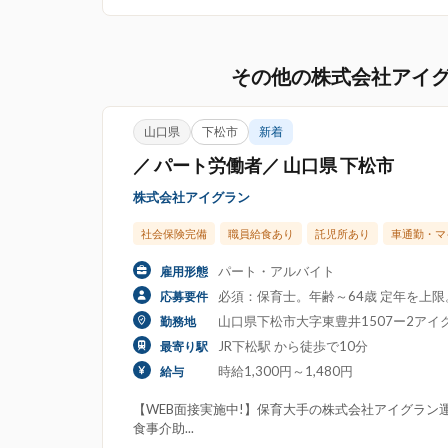
その他の株式会社アイ
山口県
下松市
新着
／ パート労働者／ 山口県 下松市
株式会社アイグラン
社会保険完備
職員給食あり
託児所あり
車通勤・マ
パート・アルバイト
雇用形態
必須：保育士。年齢～64歳 定年を上
応募要件
山口県下松市大字東豊井1507ー2アイ
勤務地
JR下松駅 から徒歩で10分
最寄り駅
時給1,300円～1,480円
給与
【WEB面接実施中!】保育大手の株式会社アイグラン運
食事介助...