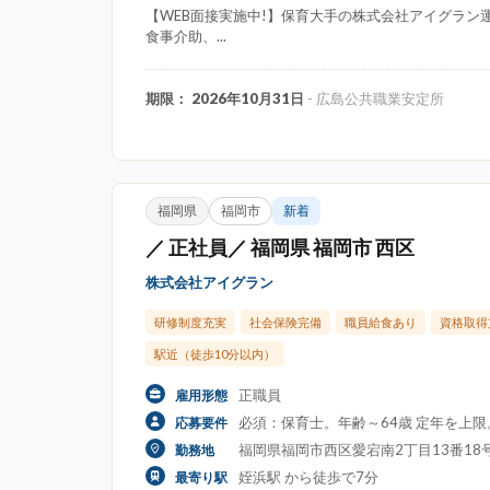
【WEB面接実施中!】保育大手の株式会社アイグラン運
食事介助、...
期限： 2026年10月31日
- 広島公共職業安定所
福岡県
福岡市
新着
／ 正社員／ 福岡県 福岡市 西区
株式会社アイグラン
研修制度充実
社会保険完備
職員給食あり
資格取得
駅近（徒歩10分以内）
正職員
雇用形態
必須：保育士。年齢～64歳 定年を上
応募要件
福岡県福岡市西区愛宕南2丁目13番1
勤務地
姪浜駅 から徒歩で7分
最寄り駅