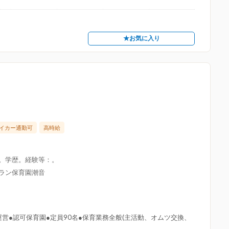
★お気に入り
イカー通勤可
高時給
限。学歴。経験等：。
グラン保育園潮音
営●認可保育園●定員90名●保育業務全般(主活動、オムツ交換、