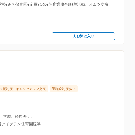
営●認可保育園●定員90名●保育業務全般(主活動、オムツ交換、
★お気に入り
支援制度・キャリアアップ充実
退職金制度あり
限。学歴。経験等：。
8号アイグラン保育園姪浜