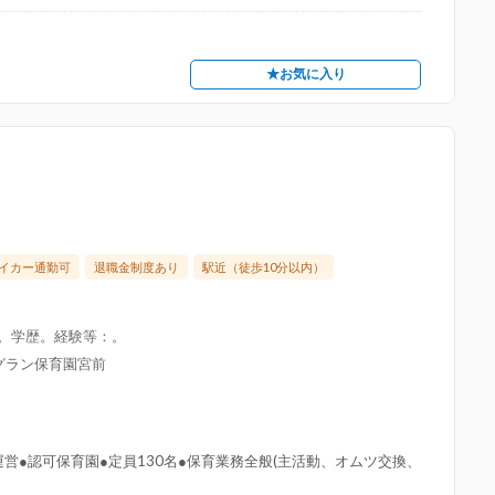
★お気に入り
イカー通勤可
退職金制度あり
駅近（徒歩10分以内）
限。学歴。経験等：。
グラン保育園宮前
営●認可保育園●定員130名●保育業務全般(主活動、オムツ交換、