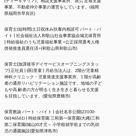
(ディーキャリア)、相談支援事業所、就労 定着支援
事業、不動産仲介事業の運営をしています。(福岡
県福岡市早良区)
保育士(短時間)土日祝休み扶養内相談可 パート・バ
イト | 社会福祉法人和歌山社会事業協会城北保育所
| 時給福祉のうち児童福祉事業 <公正採用選考人権
啓発推進員選任済>(和歌山県和歌山市)
保育士[放課後等デイサービスオープニングスタッ
フ] 正社員 | (医)里童 | 月給当法人は、2階が児童精
神科クリニック・児童発達支援事業所、1 階が高齢
者の通所リハビリテーション施設です。地域の子ど
もや高 齢者の方が明るく生き生きと暮らせる支援
を目指しています。(愛知県豊橋市)
保育教諭 パート・バイト | 会社名非公開(23100-
06146561) | 時給保育園 三和第一保育園(大縄)三和
第二保育園(城山)0才児～ 小学校就学前までの乳幼
児の通園施設(愛知県津島市)