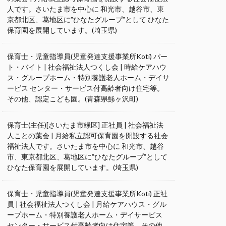
人です。さいたま市を中心に 和光市、越谷市、東
京都北区、葛地区に”ひなたグループ”として ひなた
保育園を展開しています。(埼玉県)
保育士・児童指導員(児童発達支援事業所Koti) パー
ト・バイト | 社会福祉法人つくし会 | 時給ケアハウ
ス・グループホーム・特別養護老人ホーム・デイサ
ービス センター・サービス付高齢者向け住宅等。
その他、認定こども園。(青森県鯵ヶ沢町)
保育士(主任)[さいたま市緑区] 正社員 | 社会福祉法
人ことの葉会 | 月給私立認可保育園を開設する社会
福祉法人です。さいたま市を中心に 和光市、越谷
市、東京都北区、葛地区に”ひなたグループ”として
ひなた保育園を展開しています。(埼玉県)
保育士・児童指導員(児童発達支援事業所Koti) 正社
員 | 社会福祉法人つくし会 | 月給ケアハウス・グル
ープホーム・特別養護老人ホーム・デイサービス
センター・サービス付高齢者向け住宅等。その他、