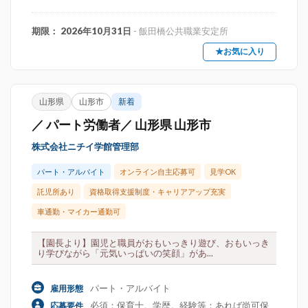
期限： 2026年10月31日
- 飯田橋公共職業安定所
★お気に入り
山形県
山形市
新着
／ パート労働者／ 山形県 山形市
株式会社ニチイ学館管理部
パート・アルバイト
オンライン自主応募可
見学OK
託児所あり
資格取得支援制度・キャリアアップ充実
車通勤・マイカー通勤可
【園長より】園児と職員がおもいっきり遊び、おもいっき
り学びながら「元気いっぱいの笑顔」があ...
パート・アルバイト
雇用形態
必須：保育士。学歴。経験等：あれば尚可保
応募要件