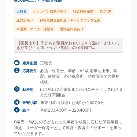
株式会社ニチイ学館管理部
正職員
オンライン自主応募可
社会保険完備
見学OK
託児所あり
資格取得支援制度・キャリアアップ充実
車通勤・マイカー通勤可
退職金制度あり
【園長より】子どもと職員がおもいっきり遊び、おもいっ
きり学び「元気いっぱい笑顔」の保育園で...
正職員
雇用形態
必須：保育士。年齢～64歳 定年を上限。学
応募要件
歴。経験等：必須保育所・幼稚園等での勤務
経験。
山形県山形市前田町17-24ニチイキッズ山形ま
勤務地
えた保育園(当...
JR東日本山形線 山形駅 から車で5分
最寄り駅
月給203,400円～228,400円
給与
0歳児～5歳児の子どもたちの年齢や成長に応じた保育業務に
加え、リーダー保育士として運営・教育面のサポートを担っ
ていただきます...