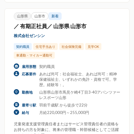
山形県
山形市
新着
／ 有期正社員／ 山形県 山形市
株式会社ゼンシン
契約職員
住宅手当あり
社会保険完備
見学OK
車通勤・マイカー通勤可
契約職員
雇用形態
あれば尚可：社会福祉士、あれば尚可：精神
応募要件
保健福祉士、いずれかの免許・資格で可。学
歴。経験等：。
山形県山形市馬見ケ崎4丁目3-40アバンツァー
勤務地
レスポーツ山形
羽前千歳駅 から徒歩で22分
最寄り駅
月給220,000円～255,000円
給与
児童発達支援管理責任者またはサービス管理責任者の資格を
お持ちの方を対象に、将来の管理職・幹部候補としてご活躍