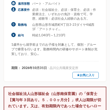
パート・アルバイト
雇用形態
必須：社会福祉士、必須：保育士、必須：作
応募要件
業療法士、いずれかの免許・資格で可。学
歴。経験等：必須社会人経験のある方。
山形県山形市城西町4丁目3-23ダイヤ4城西
勤務地
1F「アートチャイ...
時給1,040円～1,210円
給与
1歳半から就学前までのお子様を対象として、個別・グルー
プで療育を行います。勤務時間内の研修やサポート体制が充
実しており、安心...
期限： 2026年10月31日
- 品川公共職業安定所
★お気に入り
社会福祉法人山形福祉会（山形南保育園）の「保育士
【賞与年３回あり。５．００ヶ月分】」求人は期限が切
れています。又は、有効期限内であった場合でもハロー