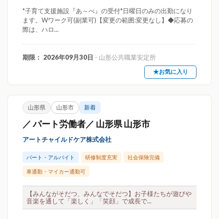
*子育て支援施設『あ～べ』の受付*日曜日のみの出勤になり
ます。Wワーク可(副業可)【変更の範囲:変更なし】◆応募の
際は、ハロ...
期限： 2026年09月30日
- 山形公共職業安定所
★お気に入り
山形県
山形市
新着
／ パート労働者／ 山形県 山形市
アートチャイルドケア株式会社
パート・アルバイト
研修制度充実
社会保険完備
車通勤・マイカー通勤可
【みんながそだつ、みんなでそだつ】お子様たちが遊びや
音楽を通して「楽しく」「笑顔」で成長で...