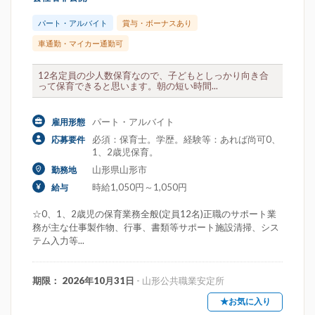
パート・アルバイト
賞与・ボーナスあり
車通勤・マイカー通勤可
12名定員の少人数保育なので、子どもとしっかり向き合
って保育できると思います。朝の短い時間...
パート・アルバイト
雇用形態
必須：保育士。学歴。経験等：あれば尚可0、
応募要件
1、2歳児保育。
山形県山形市
勤務地
時給1,050円～1,050円
給与
☆0、1、2歳児の保育業務全般(定員12名)正職のサポート業
務が主な仕事製作物、行事、書類等サポート施設清掃、シス
テム入力等...
期限： 2026年10月31日
- 山形公共職業安定所
★お気に入り