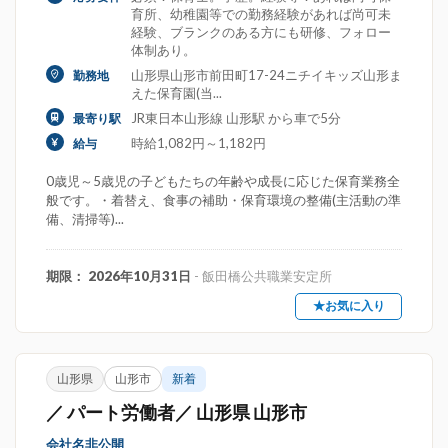
育所、幼稚園等での勤務経験があれば尚可未
経験、ブランクのある方にも研修、フォロー
体制あり。
山形県山形市前田町17-24ニチイキッズ山形ま
勤務地
えた保育園(当...
JR東日本山形線 山形駅 から車で5分
最寄り駅
時給1,082円～1,182円
給与
0歳児～5歳児の子どもたちの年齢や成長に応じた保育業務全
般です。・着替え、食事の補助・保育環境の整備(主活動の準
備、清掃等)...
期限： 2026年10月31日
- 飯田橋公共職業安定所
★お気に入り
山形県
山形市
新着
／ パート労働者／ 山形県 山形市
会社名非公開