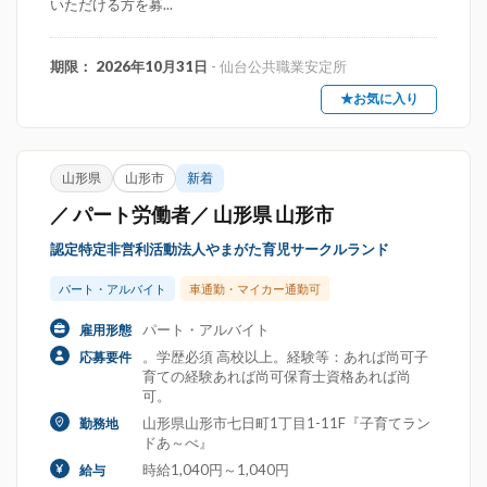
いただける方を募...
期限： 2026年10月31日
- 仙台公共職業安定所
★お気に入り
山形県
山形市
新着
／ パート労働者／ 山形県 山形市
認定特定非営利活動法人やまがた育児サークルランド
パート・アルバイト
車通勤・マイカー通勤可
パート・アルバイト
雇用形態
。学歴必須 高校以上。経験等：あれば尚可子
応募要件
育ての経験あれば尚可保育士資格あれば尚
可。
山形県山形市七日町1丁目1-11F『子育てラン
勤務地
ドあ～べ』
時給1,040円～1,040円
給与