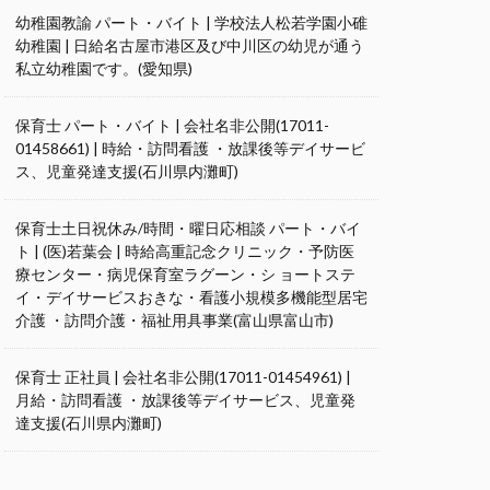
幼稚園教諭 パート・バイト | 学校法人松若学園小碓
幼稚園 | 日給名古屋市港区及び中川区の幼児が通う
私立幼稚園です。(愛知県)
保育士 パート・バイト | 会社名非公開(17011-
01458661) | 時給・訪問看護 ・放課後等デイサービ
ス、児童発達支援(石川県内灘町)
保育士土日祝休み/時間・曜日応相談 パート・バイ
ト | (医)若葉会 | 時給高重記念クリニック・予防医
療センター・病児保育室ラグーン・シ ョートステ
イ・デイサービスおきな・看護小規模多機能型居宅
介護 ・訪問介護・福祉用具事業(富山県富山市)
保育士 正社員 | 会社名非公開(17011-01454961) |
月給・訪問看護 ・放課後等デイサービス、児童発
達支援(石川県内灘町)