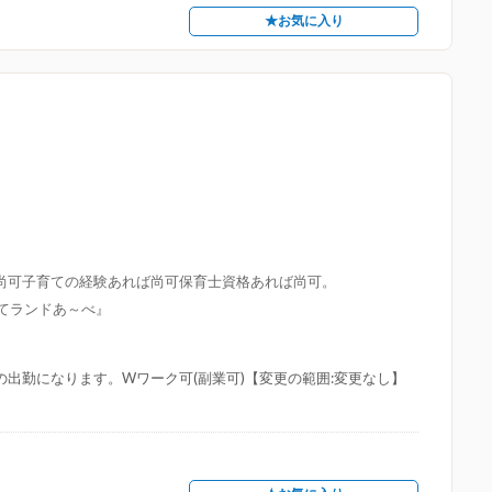
★お気に入り
尚可子育ての経験あれば尚可保育士資格あれば尚可。
育てランドあ～べ』
の出勤になります。Wワーク可(副業可)【変更の範囲:変更なし】