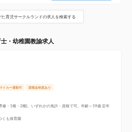
がた育児サークルランドの求人を検索する
育士・幼稚園教諭求人
マイカー通勤可
退職金制度あり
修・1種・2種)、いずれかの免許・資格で可。年齢～59歳 定年
園つくも保育園