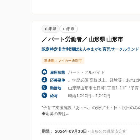
山形県
山形市
／ パート労働者／ 山形県 山形市
認定特定非営利活動法人やまがた育児サークルランド
車通勤・マイカー通勤可
パート・アルバイト
雇用形態
。学歴必須 高校以上。経験等：あれば
応募要件
山形県山形市七日町1丁目1-11F『子
勤務地
時給1,040円～1,040円
給与
*子育て支援施設『あ～べ』の受付*土・日・祝日のみ
◆応募の際は...
期限： 2026年09月30日
- 山形公共職業安定所