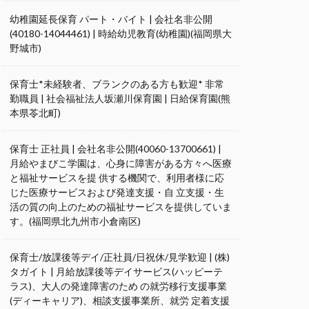
幼稚園延長保育 パート・バイト | 会社名非公開
(40180-14044461) | 時給幼児教育(幼稚園)(福岡県大
野城市)
保育士*未経験者、ブランクのある方も歓迎* 非常
勤職員 | 社会福祉法人坂瀬川保育園 | 日給保育園(熊
本県苓北町)
保育士 正社員 | 会社名非公開(40060-13700661) |
月給やまびこ学園は、心身に障害がある方々へ医療
と福祉サービスを提 供する機関で、利用者様に応
じた医療サービスおよび発達支援・自 立支援・生
活の質の向上のための福祉サービスを提供していま
す。(福岡県北九州市小倉南区)
保育士/放課後等デイ/正社員/日祝休/見学歓迎 | (株)
タガイト | 月給放課後等デイサービス(ハッピーテ
ラス)、大人の発達障害のため の就労移行支援事業
(ディーキャリア)、相談支援事業所、就労 定着支援