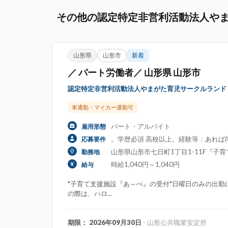
その他の認定特定非営利活動法人や
山形県
山形市
新着
／ パート労働者／ 山形県 山形市
認定特定非営利活動法人やまがた育児サークルランド
車通勤・マイカー通勤可
パート・アルバイト
雇用形態
。学歴必須 高校以上。経験等：あれば
応募要件
山形県山形市七日町1丁目1-11F『子
勤務地
時給1,040円～1,040円
給与
*子育て支援施設『あ～べ』の受付*日曜日のみの出勤
の際は、ハロ...
期限： 2026年09月30日
- 山形公共職業安定所