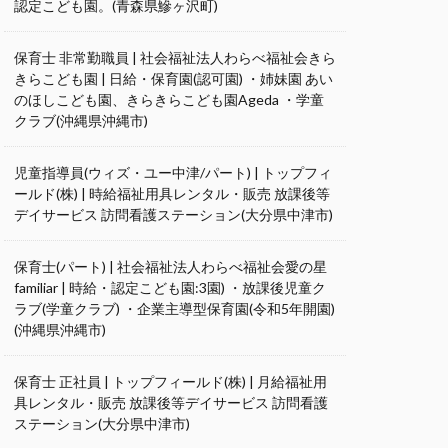
認定こども園。(青森県鰺ヶ沢町)
保育士 非常勤職員 | 社会福祉法人わらべ福祉会きら
きらこども園 | 日給・保育園(認可園) ・姉妹園 あい
のほしこども園、きらきらこども園Ageda ・学童
クラブ(沖縄県沖縄市)
児童指導員(ウィズ・ユー中津/パート) | トップフィ
ールド(株) | 時給福祉用具レンタル・販売 放課後等
デイサービス 訪問看護ステーション(大分県中津市)
保育士(パート) | 社会福祉法人わらべ福祉会愛の星
familiar | 時給・認定こども園:3園) ・放課後児童ク
ラブ(学童クラブ) ・企業主導型保育園(令和5年開園)
(沖縄県沖縄市)
保育士 正社員 | トップフィールド(株) | 月給福祉用
具レンタル・販売 放課後等デイサービス 訪問看護
ステーション(大分県中津市)