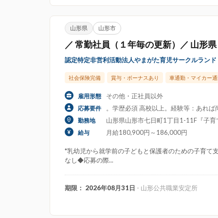
山形県
山形市
／ 常勤社員（１年毎の更新）／ 山形県
認定特定非営利活動法人やまがた育児サークルランド
社会保険完備
賞与・ボーナスあり
車通勤・マイカー通
その他・正社員以外
雇用形態
。学歴必須 高校以上。経験等：あれば
応募要件
山形県山形市七日町1丁目1-11F『子
勤務地
月給180,900円～186,000円
給与
*乳幼児から就学前の子どもと保護者のための子育て支
なし◆応募の際...
期限： 2026年08月31日
- 山形公共職業安定所