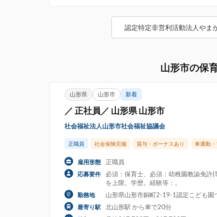
認定特定非営利活動法人やま
山形市の保
山形県
山形市
新着
／ 正社員／ 山形県 山形市
社会福祉法人山形市社会福祉協議会
正職員
社会保険完備
賞与・ボーナスあり
車通勤・
正職員
雇用形態
必須：保育士、必須：幼稚園教諭免許(専
応募要件
を上限。学歴。経験等：。
山形県山形市銅町2-19-1認定こども
勤務地
北山形駅 から車で20分
最寄り駅