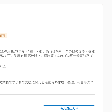
勤可
園教諭免許(専修・1種・2種)、あれば尚可：その他の専修・各種
資格で可。学歴必須 高校以上。経験等：あれば尚可一般事務及び
ろば』
の業務です子育て支援に関わる活動資料作成、整理、報告等の作
★お気に入り