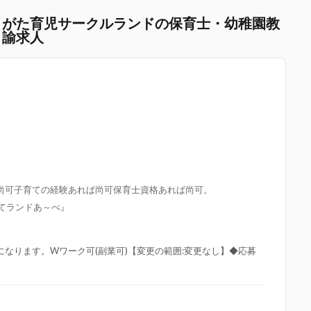
まがた育児サークルランドの保育士・幼稚園教
諭求人
尚可子育ての経験あれば尚可保育士資格あれば尚可。
育てランドあ～べ』
になります。Wワーク可(副業可)【変更の範囲:変更なし】◆応募