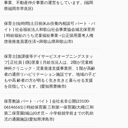
事業、不動産仲介事業の運営をしています。(福岡
県福岡市早良区)
保育士(短時間)土日祝休み扶養内相談可 パート・バ
イト | 社会福祉法人和歌山社会事業協会城北保育所
| 時給福祉のうち児童福祉事業 <公正採用選考人権
啓発推進員選任済>(和歌山県和歌山市)
保育士[放課後等デイサービスオープニングスタッ
フ] 正社員 | (医)里童 | 月給当法人は、2階が児童精
神科クリニック・児童発達支援事業所、1 階が高齢
者の通所リハビリテーション施設です。地域の子ど
もや高 齢者の方が明るく生き生きと暮らせる支援
を目指しています。(愛知県豊橋市)
保育教諭 パート・バイト | 会社名非公開(23100-
06146561) | 時給保育園 三和第一保育園(大縄)三和
第二保育園(城山)0才児～ 小学校就学前までの乳幼
児の通園施設(愛知県津島市)