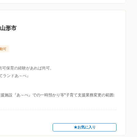
 山形市
勤可
尚可保育の経験があれば尚可。
育てランドあ～べ』
援施設『あ～べ』での一時預かり等*子育て支援業務変更の範囲:
★お気に入り