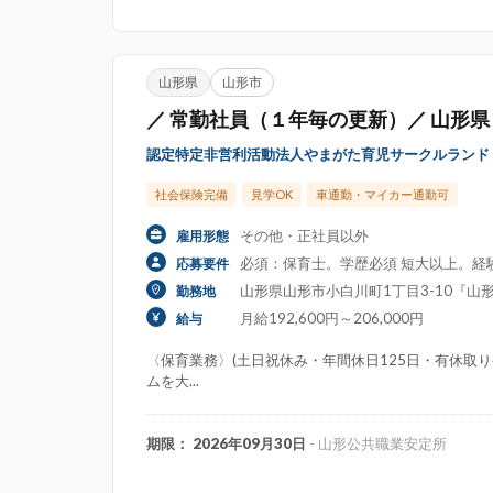
山形県
山形市
／ 常勤社員（１年毎の更新）／ 山形県
認定特定非営利活動法人やまがた育児サークルランド
社会保険完備
見学OK
車通勤・マイカー通勤可
その他・正社員以外
雇用形態
必須：保育士。学歴必須 短大以上。経
応募要件
山形県山形市小白川町1丁目3-10『山形
勤務地
月給192,600円～206,000円
給与
〈保育業務〉(土日祝休み・年間休日125日・有休取り
ムを大...
期限： 2026年09月30日
- 山形公共職業安定所