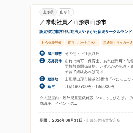
山形県
山形市
／ 常勤社員／ 山形県 山形市
認定特定非営利活動法人やまがた育児サークルランド
社会保険完備
賞与・ボーナスあり
車通勤・マイカー通
その他・正社員以外
雇用形態
あれば尚可：保育士、あれば尚可：幼稚
応募要件
学校教員関係資格、いずれかの免許・
子育て経験あれば尚可。
山形県山形市樋越22番地『べにっこひ
勤務地
月給180,900円～186,000円
給与
☆大型屋内・屋外児童遊戯施設『べにっこひろば』で
成講座、イベントの...
期限： 2026年08月31日
- 山形公共職業安定所