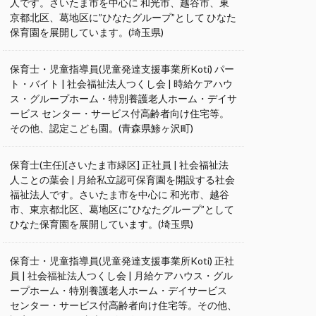
人です。さいたま市を中心に 和光市、越谷市、東
京都北区、葛地区に”ひなたグループ”として ひなた
保育園を展開しています。(埼玉県)
保育士・児童指導員(児童発達支援事業所Koti) パー
ト・バイト | 社会福祉法人つくし会 | 時給ケアハウ
ス・グループホーム・特別養護老人ホーム・デイサ
ービス センター・サービス付高齢者向け住宅等。
その他、認定こども園。(青森県鯵ヶ沢町)
保育士(主任)[さいたま市緑区] 正社員 | 社会福祉法
人ことの葉会 | 月給私立認可保育園を開設する社会
福祉法人です。さいたま市を中心に 和光市、越谷
市、東京都北区、葛地区に”ひなたグループ”として
ひなた保育園を展開しています。(埼玉県)
保育士・児童指導員(児童発達支援事業所Koti) 正社
員 | 社会福祉法人つくし会 | 月給ケアハウス・グル
ープホーム・特別養護老人ホーム・デイサービス
センター・サービス付高齢者向け住宅等。その他、