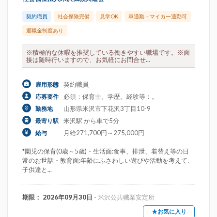
契約職員
社会保険完備
見学OK
車通勤・マイカー通勤可
退職金制度あり
※積極的な休暇を推奨している働きやすい職場です。※面
接は随時行いますので、お気軽にお問合せ...
契約職員
雇用形態
必須：保育士。学歴。経験等：。
応募要件
山形県米沢市下花沢3丁目10-9
勤務地
米沢駅 から車で5分
最寄り駅
月給271,700円～275,000円
給与
*園児の保育(0歳～5歳)・生活面:食事、排泄、着替え等の日
常のお世話・教育面:年齢にふさわしい遊びや活動を考えて、
子供達と...
期限： 2026年09月30日
- 米沢公共職業安定所
★お気に入り