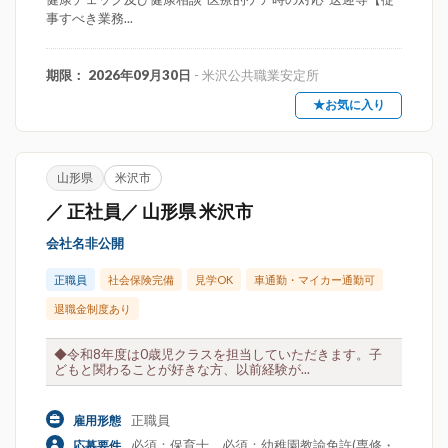
事すべき業務...
期限： 2026年09月30日
- 米沢公共職業安定所
★お気に入り
山形県
米沢市
／ 正社員／ 山形県 米沢市
会社名非公開
正職員
社会保険完備
見学OK
車通勤・マイカー通勤可
退職金制度あり
◆令和8年度は0歳児クラスを担当していただきます。子
どもと関わることが好きな方、以前経験が...
正職員
雇用形態
必須：保育士、必須：幼稚園教諭免許(専修・
応募要件