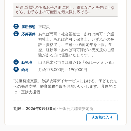
発達に課題のあるお子さまに対し、得意なことを伸ばしな
がら、お子さまの可能性を最大限に広げる...
正職員
雇用形態
あれば尚可：社会福祉士、あれば尚可：介護
応募要件
福祉士、あれば尚可：保育士、いずれかの免
許・資格で可。年齢～59歳 定年を上限。学
歴。経験等：あれば尚可障がい児支援のご経
験がある方は優遇いたします。。
山形県米沢市直江町7-16『Reはーとえいる』
勤務地
月給175,000円～190,000円
給与
*児童発達支援、放課後等デイサービスにおける、子どもたち
への発達支援、療育業務全般をお願いいたします。具体的に
は・直接支援個...
期限： 2026年09月30日
- 米沢公共職業安定所
★お気に入り