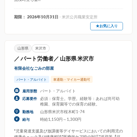
期限： 2026年10月31日
- 米沢公共職業安定所
★お気に入り
山形県
米沢市
／ パート労働者／ 山形県 米沢市
有限会社なごみの部屋
パート・アルバイト
車通勤・マイカー通勤可
パート・アルバイト
雇用形態
必須：保育士。学歴。経験等：あれば尚可幼
応募要件
稚園、保育園等での保育の経験。
山形県米沢市桜木町1-74
勤務地
時給1,150円～1,300円
給与
*児童発達支援及び放課後等デイサービスにおいての利用児の
健康チェック及び健康相談*医療的ケア時の対応*送迎等【従