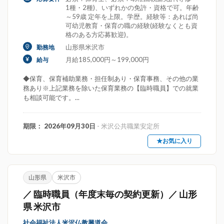
1種・2種)、いずれかの免許・資格で可。年齢
～59歳 定年を上限。学歴。経験等：あれば尚
可幼児教育・保育の職の経験(経験なくとも資
格のある方応募歓迎)。
山形県米沢市
勤務地
月給185,000円～199,000円
給与
◆保育、保育補助業務・担任制あり・保育事務、その他の業
務あり※上記業務を除いた保育業務の【臨時職員】での就業
も相談可能です。...
期限： 2026年09月30日
- 米沢公共職業安定所
★お気に入り
山形県
米沢市
／ 臨時職員（年度末毎の契約更新）／ 山形
県 米沢市
社会福祉法人米沢仏教興道会