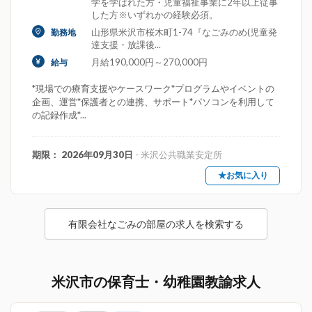
学を学ばれた方・児童福祉事業に2年以上従事
した方※いずれかの経験必須。
山形県米沢市桜木町1-74『なごみのめ(児童発
勤務地
達支援・放課後...
月給190,000円～270,000円
給与
*現場での療育支援やケースワーク*プログラムやイベントの
企画、運営*保護者との連携、サポート*パソコンを利用して
の記録作成*...
期限： 2026年09月30日
- 米沢公共職業安定所
★お気に入り
有限会社なごみの部屋の求人を検索する
米沢市の保育士・幼稚園教諭求人