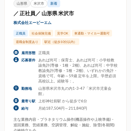
山形県
米沢市
新着
／ 正社員／ 山形県 米沢市
株式会社エービーエム
正職員
社会保険完備
見学OK
車通勤・マイカー通勤可
退職金制度あり
駅近（徒歩10分以内）
正職員
雇用形態
あれば尚可：保育士、あれば尚可：小学校教
応募要件
諭免許(専修・1種・2種)、あれば尚可：中学校
教諭免許(専修・1種・2種)、いずれかの免許・
資格で可。年齢～59歳 定年を上限。学歴必須
高校以上。経験等：。
山形県米沢市丸の内1-3-47「米沢市児童会
勤務地
館」
上杉神社前駅 から徒歩で6分
最寄り駅
月給187,504円～211,840円
給与
主な業務内容・プラネタリウム操作(機器操作や上映準備)・
巡回業務、営繕業務、空調管理、解錠・施錠、除雪(冬期間)
点検時立ち会...