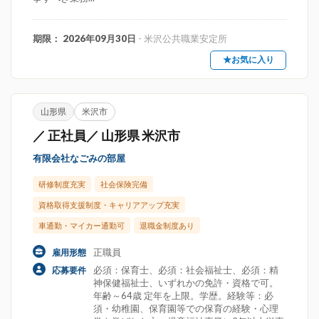
期限： 2026年09月30日
- 米沢公共職業安定所
★お気に入り
山形県
米沢市
／ 正社員／ 山形県 米沢市
有限会社なごみの部屋
研修制度充実
社会保険完備
資格取得支援制度・キャリアアップ充実
車通勤・マイカー通勤可
退職金制度あり
正職員
雇用形態
必須：保育士、必須：社会福祉士、必須：精
応募要件
神保健福祉士、いずれかの免許・資格で可。
年齢～64歳 定年を上限。学歴。経験等：必
須・幼稚園、保育園等での保育の経験・心理