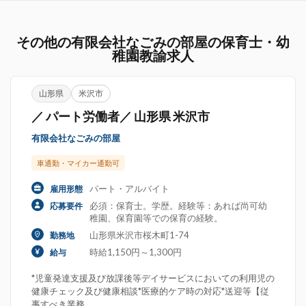
その他の有限会社なごみの部屋の保育士・幼
稚園教諭求人
山形県
米沢市
／ パート労働者／ 山形県 米沢市
有限会社なごみの部屋
車通勤・マイカー通勤可
パート・アルバイト
雇用形態
必須：保育士。学歴。経験等：あれば尚可幼
応募要件
稚園、保育園等での保育の経験。
山形県米沢市桜木町1-74
勤務地
時給1,150円～1,300円
給与
*児童発達支援及び放課後等デイサービスにおいての利用児の
健康チェック及び健康相談*医療的ケア時の対応*送迎等【従
事すべき業務...