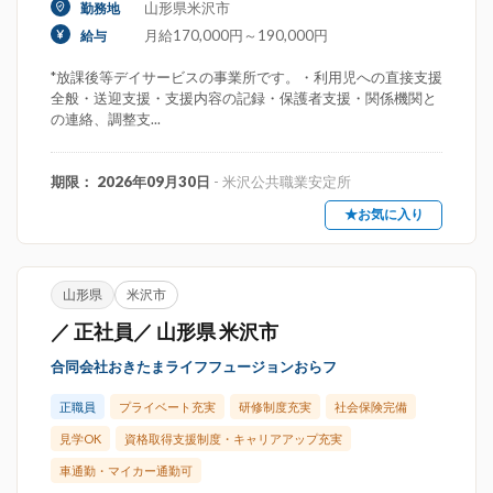
山形県米沢市
勤務地
月給170,000円～190,000円
給与
*放課後等デイサービスの事業所です。・利用児への直接支援
全般・送迎支援・支援内容の記録・保護者支援・関係機関と
の連絡、調整支...
期限： 2026年09月30日
- 米沢公共職業安定所
★お気に入り
山形県
米沢市
／ 正社員／ 山形県 米沢市
合同会社おきたまライフフュージョンおらフ
正職員
プライベート充実
研修制度充実
社会保険完備
見学OK
資格取得支援制度・キャリアアップ充実
車通勤・マイカー通勤可