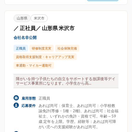
山形県
米沢市
／ 正社員／ 山形県 米沢市
会社名非公開
正職員
研修制度充実
社会保険完備
資格取得支援制度・キャリアアップ充実
車通勤・マイカー通勤可
障がいを持つ子供たちの自立をサポートする放課後等デイ
サービス事業所になります。小学生から高...
正職員
雇用形態
あれば尚可：保育士、あれば尚可：小学校教
応募要件
諭免許(専修・1種・2種)、あれば尚可：社会福
祉士、いずれかの免許・資格で可。年齢～59
歳 定年を上限。学歴。経験等：あれば尚可障
がい児への支援経験があれば尚可。