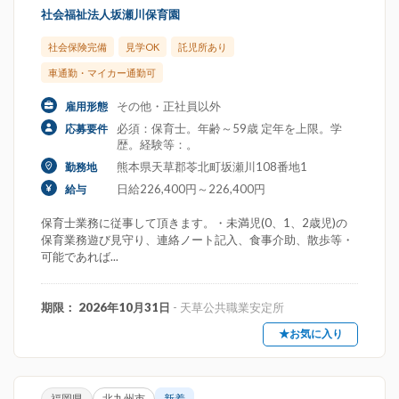
社会福祉法人坂瀬川保育園
社会保険完備
見学OK
託児所あり
車通勤・マイカー通勤可
その他・正社員以外
雇用形態
必須：保育士。年齢～59歳 定年を上限。学
応募要件
歴。経験等：。
熊本県天草郡苓北町坂瀬川108番地1
勤務地
日給226,400円～226,400円
給与
保育士業務に従事して頂きます。・未満児(0、1、2歳児)の
保育業務遊び見守り、連絡ノート記入、食事介助、散歩等・
可能であれば...
期限： 2026年10月31日
- 天草公共職業安定所
★お気に入り
福岡県
北九州市
新着