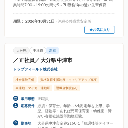
業時間7:00～19:00の間で5～7H勤務*年の近い先輩保育...
期限： 2026年10月31日
- 沖縄公共職業安定所
★お気に入り
大分県
中津市
新着
／ 正社員／ 大分県 中津市
トップフィールド株式会社
社会保険完備
資格取得支援制度・キャリアアップ充実
車通勤・マイカー通勤可
退職金制度あり
正職員
雇用形態
必須：保育士。年齢～64歳 定年を上限。学
応募要件
歴。経験等：あれば尚可保育園・幼稚園・障
がい者福祉施設等勤務経験。
大分県中津市金谷2160-1「放課後等デイサー
勤務地