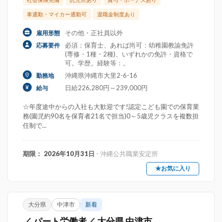
車通勤・マイカー通勤可
退職金制度あり
その他・正社員以外
雇用形態
必須：保育士、あれば尚可：幼稚園教諭免許
応募要件
(専修・1種・2種)、いずれかの免許・資格で
可。学歴。経験等：。
沖縄県沖縄市大里2-6-16
勤務地
日給226,280円～239,000円
給与
☆年度途中からの入社も大歓迎です!認定こども園での保育業
務(園児約90名を保育者21名で担当)0～5歳児クラスを複数担
任制で...
期限： 2026年10月31日
- 沖縄公共職業安定所
★お気に入り
大分県
中津市
新着
／ パート労働者／ 大分県 中津市