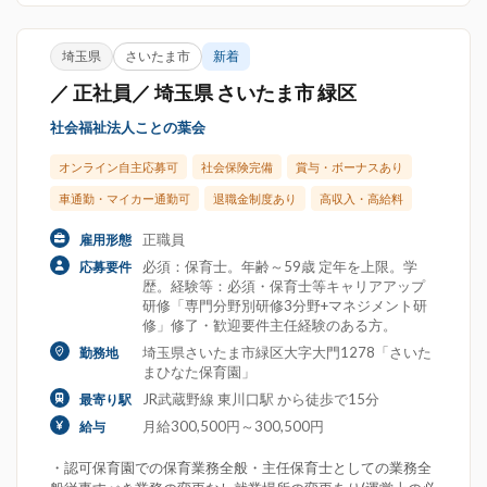
埼玉県
さいたま市
新着
／ 正社員／ 埼玉県 さいたま市 緑区
社会福祉法人ことの葉会
オンライン自主応募可
社会保険完備
賞与・ボーナスあり
車通勤・マイカー通勤可
退職金制度あり
高収入・高給料
正職員
雇用形態
必須：保育士。年齢～59歳 定年を上限。学
応募要件
歴。経験等：必須・保育士等キャリアアップ
研修「専門分野別研修3分野+マネジメント研
修」修了・歓迎要件主任経験のある方。
埼玉県さいたま市緑区大字大門1278「さいた
勤務地
まひなた保育園」
JR武蔵野線 東川口駅 から徒歩で15分
最寄り駅
月給300,500円～300,500円
給与
・認可保育園での保育業務全般・主任保育士としての業務全