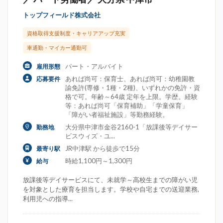
トップフィールド株式会社
資格取得支援制度・キャリアアップ充実
車通勤・マイカー通勤可
パート・アルバイト
雇用形態
あれば尚可：保育士、あれば尚可：幼稚園教
応募要件
諭免許(専修・1種・2種)、いずれかの免許・資
格で可。年齢～64歳 定年を上限。学歴。経験
等：あれば尚可「保育補助」「学童保育」
「障がい者福祉施設」等勤務経験。
大分県中津市金谷2160-1「放課後等デイサー
勤務地
ビスウィズ・ユ...
JR中津駅 から徒歩で15分
最寄り駅
時給1,100円～1,300円
給与
放課後等デイサービスにて、未就学～高校生までの障がい児
を対象とした療育を担当します。学校や自宅までの送迎業務,
利用児への指導...