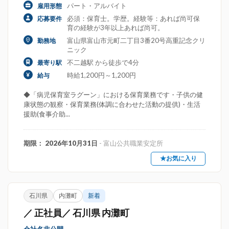
パート・アルバイト
雇用形態
必須：保育士。学歴。経験等：あれば尚可保
応募要件
育の経験が3年以上あれば尚可。
富山県富山市元町二丁目3番20号高重記念クリ
勤務地
ニック
不二越駅 から徒歩で4分
最寄り駅
時給1,200円～1,200円
給与
◆「病児保育室ラグーン」における保育業務です・子供の健
康状態の観察・保育業務(体調に合わせた活動の提供)・生活
援助(食事介助...
期限： 2026年10月31日
- 富山公共職業安定所
★お気に入り
石川県
内灘町
新着
／ 正社員／ 石川県 内灘町