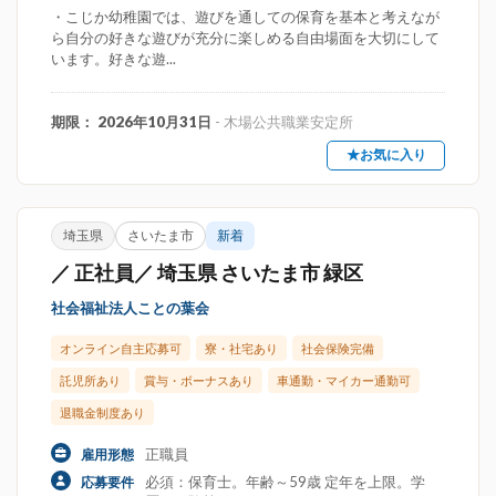
・こじか幼稚園では、遊びを通しての保育を基本と考えなが
ら自分の好きな遊びが充分に楽しめる自由場面を大切にして
います。好きな遊...
期限： 2026年10月31日
- 木場公共職業安定所
★お気に入り
埼玉県
さいたま市
新着
／ 正社員／ 埼玉県 さいたま市 緑区
社会福祉法人ことの葉会
オンライン自主応募可
寮・社宅あり
社会保険完備
託児所あり
賞与・ボーナスあり
車通勤・マイカー通勤可
退職金制度あり
正職員
雇用形態
必須：保育士。年齢～59歳 定年を上限。学
応募要件