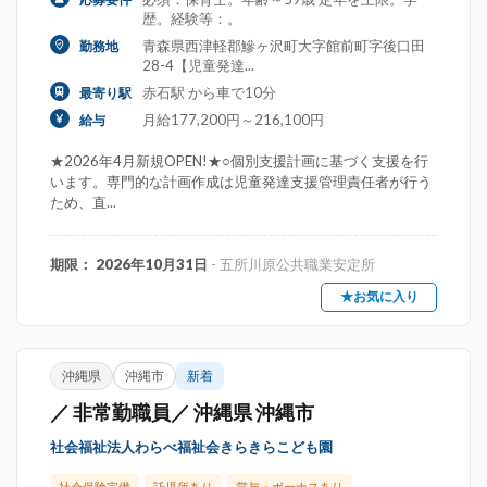
歴。経験等：。
青森県西津軽郡鰺ヶ沢町大字館前町字後口田
勤務地
28-4【児童発達...
赤石駅 から車で10分
最寄り駅
月給177,200円～216,100円
給与
★2026年4月新規OPEN!★○個別支援計画に基づく支援を行
います。専門的な計画作成は児童発達支援管理責任者が行う
ため、直...
期限： 2026年10月31日
- 五所川原公共職業安定所
★お気に入り
沖縄県
沖縄市
新着
／ 非常勤職員／ 沖縄県 沖縄市
社会福祉法人わらべ福祉会きらきらこども園
社会保険完備
託児所あり
賞与・ボーナスあり