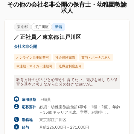
その他の会社名非公開の保育士・幼稚園教諭
求人
東京都
江戸川区
新着
／ 正社員／ 東京都 江戸川区
会社名非公開
オンライン自主応募可
社会保険完備
賞与・ボーナスあり
車通勤・マイカー通勤可
退職金制度あり
教育方針のびのびと心豊かに育てたい。遊びを通しての保
育を基本と考えながら自分の好きな遊びが...
正職員
雇用形態
必須：幼稚園教諭免許(専修・1種・2種)。年齢
応募要件
～35歳 キャリア形成。学歴。経験等：。
東京都江戸川区
勤務地
月給226,000円～291,000円
給与