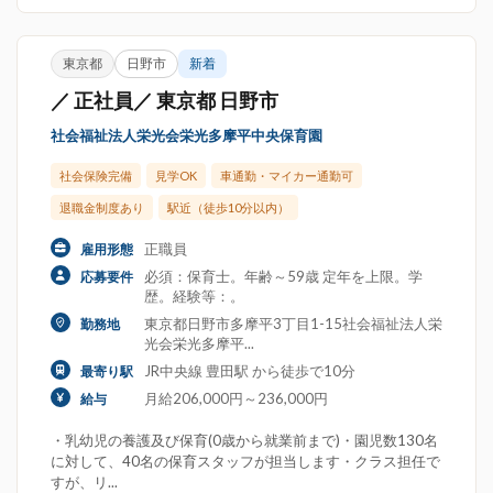
東京都
日野市
新着
／ 正社員／ 東京都 日野市
社会福祉法人栄光会栄光多摩平中央保育園
社会保険完備
見学OK
車通勤・マイカー通勤可
退職金制度あり
駅近（徒歩10分以内）
正職員
雇用形態
必須：保育士。年齢～59歳 定年を上限。学
応募要件
歴。経験等：。
東京都日野市多摩平3丁目1-15社会福祉法人栄
勤務地
光会栄光多摩平...
JR中央線 豊田駅 から徒歩で10分
最寄り駅
月給206,000円～236,000円
給与
・乳幼児の養護及び保育(0歳から就業前まで)・園児数130名
に対して、40名の保育スタッフが担当します・クラス担任で
すが、リ...