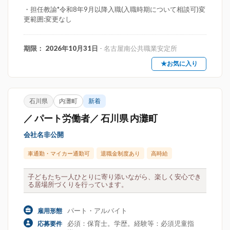
・担任教諭*令和8年9月以降入職(入職時期について相談可)変
更範囲:変更なし
期限： 2026年10月31日
- 名古屋南公共職業安定所
★お気に入り
石川県
内灘町
新着
／ パート労働者／ 石川県 内灘町
会社名非公開
車通勤・マイカー通勤可
退職金制度あり
高時給
子どもたち一人ひとりに寄り添いながら、楽しく安心でき
る居場所づくりを行っています。
パート・アルバイト
雇用形態
必須：保育士。学歴。経験等：必須児童指
応募要件