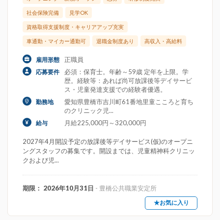
社会保険完備
見学OK
資格取得支援制度・キャリアアップ充実
車通勤・マイカー通勤可
退職金制度あり
高収入・高給料
正職員
雇用形態
必須：保育士。年齢～59歳 定年を上限。学
応募要件
歴。経験等：あれば尚可放課後等デイサービ
ス・児童発達支援での経験者優遇。
愛知県豊橋市吉川町61番地里童こころと育ち
勤務地
のクリニック児...
月給225,000円～320,000円
給与
2027年4月開設予定の放課後等デイサービス(仮)のオープニ
ングスタッフの募集です。開設までは、児童精神科クリニッ
クおよび児...
期限： 2026年10月31日
- 豊橋公共職業安定所
★お気に入り