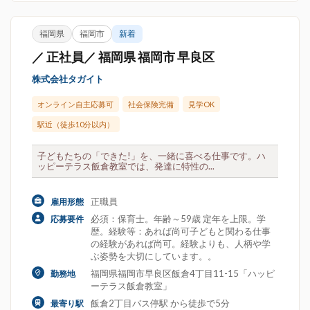
福岡県
福岡市
新着
／ 正社員／ 福岡県 福岡市 早良区
株式会社タガイト
オンライン自主応募可
社会保険完備
見学OK
駅近（徒歩10分以内）
子どもたちの「できた!」を、一緒に喜べる仕事です。ハ
ッピーテラス飯倉教室では、発達に特性の...
正職員
雇用形態
必須：保育士。年齢～59歳 定年を上限。学
応募要件
歴。経験等：あれば尚可子どもと関わる仕事
の経験があれば尚可。経験よりも、人柄や学
ぶ姿勢を大切にしています。。
福岡県福岡市早良区飯倉4丁目11-15「ハッピ
勤務地
ーテラス飯倉教室」
飯倉2丁目バス停駅 から徒歩で5分
最寄り駅