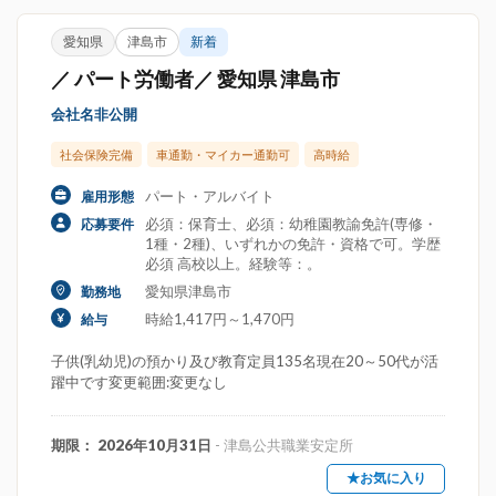
愛知県
津島市
新着
／ パート労働者／ 愛知県 津島市
会社名非公開
社会保険完備
車通勤・マイカー通勤可
高時給
パート・アルバイト
雇用形態
必須：保育士、必須：幼稚園教諭免許(専修・
応募要件
1種・2種)、いずれかの免許・資格で可。学歴
必須 高校以上。経験等：。
愛知県津島市
勤務地
時給1,417円～1,470円
給与
子供(乳幼児)の預かり及び教育定員135名現在20～50代が活
躍中です変更範囲:変更なし
期限： 2026年10月31日
- 津島公共職業安定所
★お気に入り