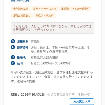
会社名非公開
社会保険完備
賞与・ボーナスあり
車通勤・マイカー通勤可
退職金制度あり
高収入・高給料
子どもたち一人ひとりに寄り添いながら、楽しく安心でき
る居場所づくりを行っています。
正職員
雇用形態
必須：保育士。年齢～64歳 定年を上限。学
応募要件
歴。経験等：必須児童指導。
石川県河北郡内灘町
勤務地
月給230,000円～350,000円
給与
障がい児の個別・集団活動支援・遊びを通し発達支援を行っ
ていただきます。また、食事・排泄介助を行っていただきま
す。送迎時の同乗...
期限： 2026年10月31日
- 金沢公共職業安定所 津幡分室
★お気に入り