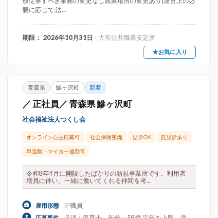
般従事すべき業務の変更なし就業場所の変更あり(運営上の必
要に応じて:法...
期限： 2026年10月31日
- 大宮公共職業安定所
★お気に入り
青森県
鰺ヶ沢町
新着
／ 正社員／ 青森県 鰺ヶ沢町
社会福祉法人つくし会
オンライン自主応募可
社会保険完備
見学OK
託児所あり
車通勤・マイカー通勤可
令和8年4月に開設したばかりの新規事業所です。利用者
増員に伴い、一緒に働いてくれる仲間を考...
正職員
雇用形態
必須：保育士。年齢～59歳 定年を上限。学
応募要件