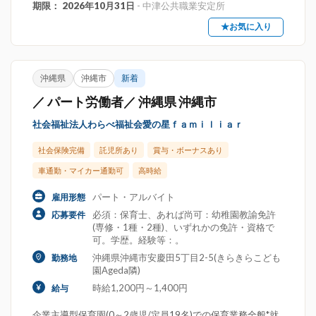
期限： 2026年10月31日
- 中津公共職業安定所
★お気に入り
沖縄県
沖縄市
新着
／ パート労働者／ 沖縄県 沖縄市
社会福祉法人わらべ福祉会愛の星ｆａｍｉｌｉａｒ
社会保険完備
託児所あり
賞与・ボーナスあり
車通勤・マイカー通勤可
高時給
パート・アルバイト
雇用形態
必須：保育士、あれば尚可：幼稚園教諭免許
応募要件
(専修・1種・2種)、いずれかの免許・資格で
可。学歴。経験等：。
沖縄県沖縄市安慶田5丁目2-5(きらきらこども
勤務地
園Ageda隣)
時給1,200円～1,400円
給与
企業主導型保育園(0～2歳児/定員19名)での保育業務全般*就