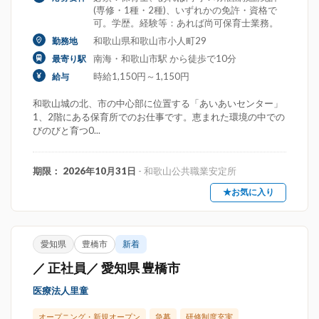
(専修・1種・2種)、いずれかの免許・資格で
可。学歴。経験等：あれば尚可保育士業務。
和歌山県和歌山市小人町29
勤務地
南海・和歌山市駅 から徒歩で10分
最寄り駅
時給1,150円～1,150円
給与
和歌山城の北、市の中心部に位置する「あいあいセンター」
1、2階にある保育所でのお仕事です。恵まれた環境の中での
びのびと育つ0...
期限： 2026年10月31日
- 和歌山公共職業安定所
★お気に入り
愛知県
豊橋市
新着
／ 正社員／ 愛知県 豊橋市
医療法人里童
オープニング・新規オープン
急募
研修制度充実