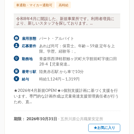
車通勤・マイカー通勤可
高時給
令和8年4月に開設した、新規事業所です。利用者増員に
より、新しいスタッフを探しております。...
パート・アルバイト
雇用形態
あれば尚可：保育士。年齢～59歳 定年を上
応募要件
限。学歴。経験等：。
青森県西津軽郡鯵ヶ沢町大字館前町字後口田
勤務地
28-4【児童発達...
陸奥赤石駅 から車で10分
最寄り駅
時給1,124円～1,319円
給与
★2026年4月新規OPEN!★○個別支援計画に基づく支援を行
います。専門的な計画作成は児童発達支援管理責任者が行う
ため、直...
期限： 2026年10月31日
- 五所川原公共職業安定所
★お気に入り