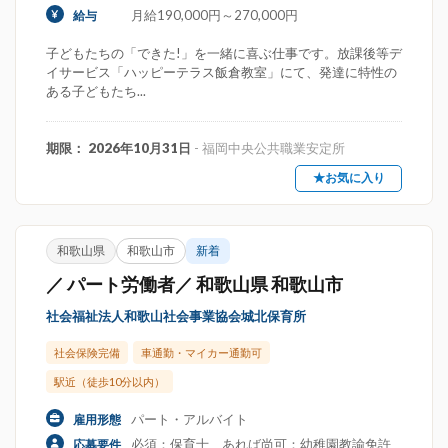
月給190,000円～270,000円
給与
子どもたちの「できた!」を一緒に喜ぶ仕事です。放課後等デ
イサービス「ハッピーテラス飯倉教室」にて、発達に特性の
ある子どもたち...
期限： 2026年10月31日
- 福岡中央公共職業安定所
★お気に入り
和歌山県
和歌山市
新着
／ パート労働者／ 和歌山県 和歌山市
社会福祉法人和歌山社会事業協会城北保育所
社会保険完備
車通勤・マイカー通勤可
駅近（徒歩10分以内）
パート・アルバイト
雇用形態
必須：保育士、あれば尚可：幼稚園教諭免許
応募要件