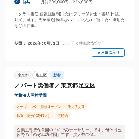
月給206,000円～246,000円
給与
・クラス担任(複数担当制)またはフリー保育士・書類(日誌、
月案、週案、児童票)は簡単なパソコン入力・誕生会や運動会
などの行事...
期限： 2026年10月31日
- 八王子公共職業安定所
★お気に入り
東京都
足立区
新着
／ パート労働者／ 東京都 足立区
学校法人岡村学園
オープニング・新規オープン
託児所あり
駅近（徒歩10分以内）
高時給
企業主導型保育園の「のぞみナーサリー」です。母体は五
反野の「のぞみ幼稚園」です。少人数の保...