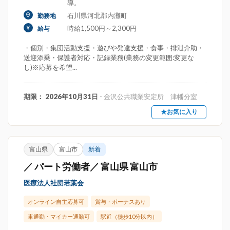
導。
石川県河北郡内灘町
勤務地
時給1,500円～2,300円
給与
・個別・集団活動支援・遊びや発達支援・食事・排泄介助・
送迎添乗・保護者対応・記録業務(業務の変更範囲:変更な
し)※応募を希望...
期限： 2026年10月31日
- 金沢公共職業安定所 津幡分室
★お気に入り
富山県
富山市
新着
／ パート労働者／ 富山県 富山市
医療法人社団若葉会
オンライン自主応募可
賞与・ボーナスあり
車通勤・マイカー通勤可
駅近（徒歩10分以内）