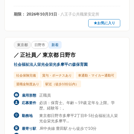
期限： 2026年10月31日
- 八王子公共職業安定所
★お気に入り
東京都
日野市
新着
／ 正社員／ 東京都 日野市
社会福祉法人栄光会栄光多摩平の森保育園
社会保険完備
賞与・ボーナスあり
車通勤・マイカー通勤可
退職金制度あり
駅近（徒歩10分以内）
正職員
雇用形態
必須：保育士。年齢～59歳 定年を上限。学
応募要件
歴。経験等：。
東京都日野市多摩平2丁目8-5社会福祉法人栄
勤務地
光会栄光多摩平...
JR中央線 豊田駅 から徒歩で10分
最寄り駅