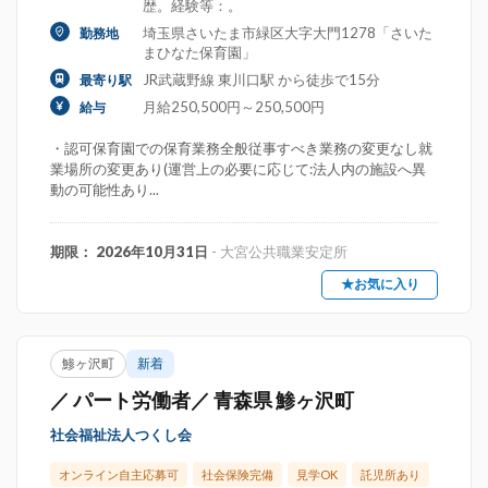
歴。経験等：。
埼玉県さいたま市緑区大字大門1278「さいた
勤務地
まひなた保育園」
JR武蔵野線 東川口駅 から徒歩で15分
最寄り駅
月給250,500円～250,500円
給与
・認可保育園での保育業務全般従事すべき業務の変更なし就
業場所の変更あり(運営上の必要に応じて:法人内の施設へ異
動の可能性あり...
期限： 2026年10月31日
- 大宮公共職業安定所
★お気に入り
鯵ヶ沢町
新着
／ パート労働者／ 青森県 鯵ヶ沢町
社会福祉法人つくし会
オンライン自主応募可
社会保険完備
見学OK
託児所あり