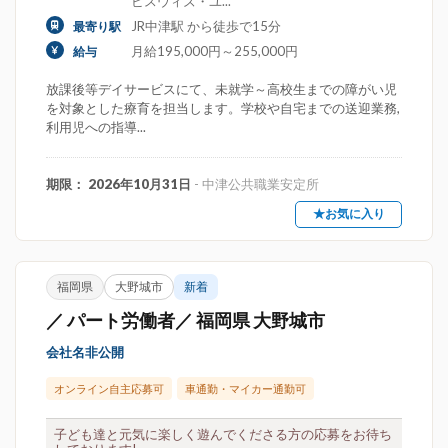
ビスウィズ・ユ...
JR中津駅 から徒歩で15分
最寄り駅
月給195,000円～255,000円
給与
放課後等デイサービスにて、未就学～高校生までの障がい児
を対象とした療育を担当します。学校や自宅までの送迎業務,
利用児への指導...
期限： 2026年10月31日
- 中津公共職業安定所
★お気に入り
福岡県
大野城市
新着
／ パート労働者／ 福岡県 大野城市
会社名非公開
オンライン自主応募可
車通勤・マイカー通勤可
子ども達と元気に楽しく遊んでくださる方の応募をお待ち