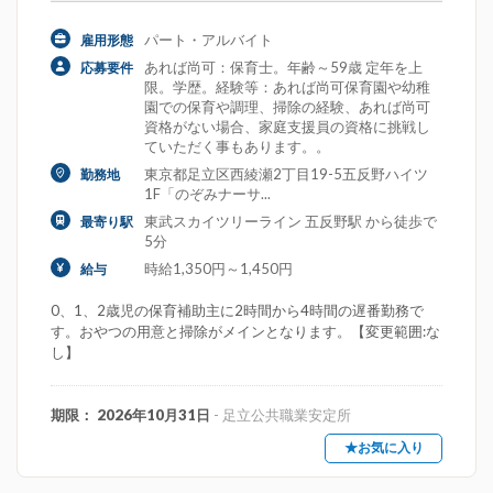
パート・アルバイト
雇用形態
あれば尚可：保育士。年齢～59歳 定年を上
応募要件
限。学歴。経験等：あれば尚可保育園や幼稚
園での保育や調理、掃除の経験、あれば尚可
資格がない場合、家庭支援員の資格に挑戦し
ていただく事もあります。。
東京都足立区西綾瀬2丁目19-5五反野ハイツ
勤務地
1F「のぞみナーサ...
東武スカイツリーライン 五反野駅 から徒歩で
最寄り駅
5分
時給1,350円～1,450円
給与
0、1、2歳児の保育補助主に2時間から4時間の遅番勤務で
す。おやつの用意と掃除がメインとなります。【変更範囲:な
し】
期限： 2026年10月31日
- 足立公共職業安定所
★お気に入り