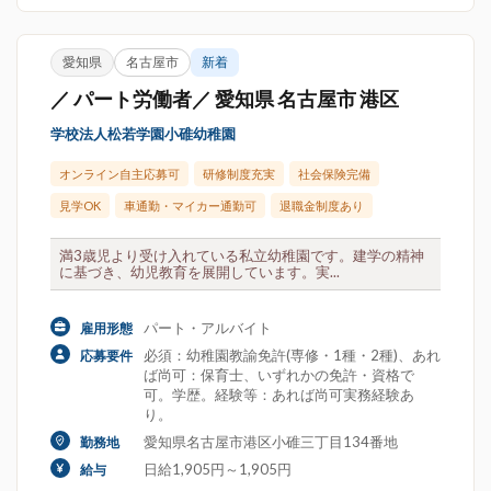
愛知県
名古屋市
新着
／ パート労働者／ 愛知県 名古屋市 港区
学校法人松若学園小碓幼稚園
オンライン自主応募可
研修制度充実
社会保険完備
見学OK
車通勤・マイカー通勤可
退職金制度あり
満3歳児より受け入れている私立幼稚園です。建学の精神
に基づき、幼児教育を展開しています。実...
パート・アルバイト
雇用形態
必須：幼稚園教諭免許(専修・1種・2種)、あれ
応募要件
ば尚可：保育士、いずれかの免許・資格で
可。学歴。経験等：あれば尚可実務経験あ
り。
愛知県名古屋市港区小碓三丁目134番地
勤務地
日給1,905円～1,905円
給与