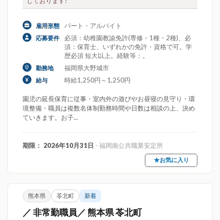
しております!
パート・アルバイト
雇用形態
必須：幼稚園教諭免許(専修・1種・2種)、必
応募要件
須：保育士、いずれかの免許・資格で可。学
歴必須 短大以上。経験等：。
福岡県大野城市
勤務地
時給1,250円～1,250円
給与
園児の延長保育に従事・室内外の遊びやお昼寝の見守り・環
境整備・職員は複数名体制勤務時間や日数は相談の上、決め
ていきます。お子...
期限： 2026年10月31日
- 福岡南公共職業安定所
★お気に入り
熊本県
苓北町
新着
／ 非常勤職員／ 熊本県 苓北町