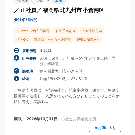
／ 正社員／ 福岡県 北九州市 小倉南区
会社名非公開
オンライン自主応募可
住宅手当あり
社会保険完備
見学OK
車通勤・マイカー通勤可
退職金制度あり
正職員
雇用形態
必須：保育士。年齢～59歳 定年を上限。学
応募要件
歴。経験等：。
福岡県北九州市小倉南区
勤務地
月給190,820円～227,520円
給与
・生活支援員は、介護福祉士、児童指導員、保育士、生活支
援員等が連携し、入所されている方ひとりひとりのことを大
切に考え、看護師...
期限： 2026年10月31日
- 小倉公共職業安定所
★お気に入り