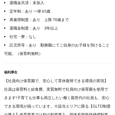
退職金共済：未加入
定年制：あり 一律 65歳
再雇用制度：あり 上限 70歳まで
退職金制度：あり 3年以上
社宅・寮：なし
託児所等：あり 勤務園にてご自身のお子様を預けること
可能。（保育料無料）
福利厚生
【社員向け保育園で、安心して育休復帰できる環境の実現】
社員は保育料と給食費、実質無料で社員向け保育園を使用で
きます!子育ても仕事も両立したい働く親世代の社員も、安心
できる環境が揃っています。※該当エリアに限る【GLTD制度
の導入】保育業界では初の制度導入、団体長期所得補償制度