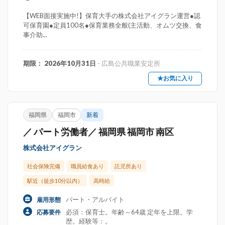
【WEB面接実施中!】保育大手の株式会社アイグラン運営●認
可保育園●定員100名●保育業務全般(主活動、オムツ交換、食
事介助...
期限： 2026年10月31日
- 広島公共職業安定所
★お気に入り
福岡県
福岡市
新着
／ パート労働者／ 福岡県 福岡市 南区
株式会社アイグラン
社会保険完備
職員給食あり
託児所あり
駅近（徒歩10分以内）
高時給
パート・アルバイト
雇用形態
必須：保育士。年齢～64歳 定年を上限。学
応募要件
歴。経験等：。