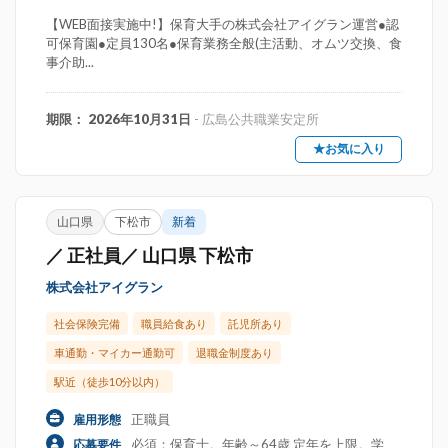
【WEB面接実施中!】保育大手の株式会社アイグラン運営●認
可保育園●定員130名●保育業務全般(主活動、オムツ交換、食
事介助...
期限： 2026年10月31日
- 広島公共職業安定所
★お気に入り
山口県
下松市
新着
／ 正社員／ 山口県 下松市
株式会社アイグラン
社会保険完備
職員給食あり
託児所あり
車通勤・マイカー通勤可
退職金制度あり
駅近（徒歩10分以内）
正職員
雇用形態
必須：保育士。年齢～64歳 定年を上限。学
応募要件