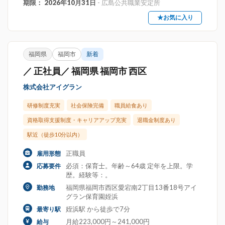
期限： 2026年10月31日
- 広島公共職業安定所
★お気に入り
福岡県
福岡市
新着
／ 正社員／ 福岡県 福岡市 西区
株式会社アイグラン
研修制度充実
社会保険完備
職員給食あり
資格取得支援制度・キャリアアップ充実
退職金制度あり
駅近（徒歩10分以内）
正職員
雇用形態
必須：保育士。年齢～64歳 定年を上限。学
応募要件
歴。経験等：。
福岡県福岡市西区愛宕南2丁目13番18号アイ
勤務地
グラン保育園姪浜
姪浜駅 から徒歩で7分
最寄り駅
月給223,000円～241,000円
給与