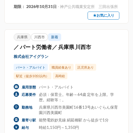
期限： 2026年10月31日
- 神戸公共職業安定所 三田出張所
★お気に入り
兵庫県
川西市
新着
／ パート労働者／ 兵庫県 川西市
株式会社アイグラン
パート・アルバイト
職員給食あり
託児所あり
駅近（徒歩10分以内）
高時給
パート・アルバイト
雇用形態
必須：保育士。年齢～64歳 定年を上限。学
応募要件
歴。経験等：。
兵庫県川西市美園町16番13号あいぐらん保育
勤務地
園川西美園町
能勢電鉄妙見線 絹延橋駅 から徒歩で1分
最寄り駅
時給1,150円～1,350円
給与