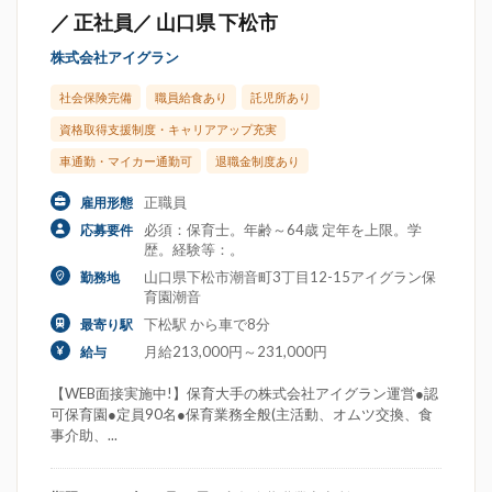
／ 正社員／ 山口県 下松市
株式会社アイグラン
社会保険完備
職員給食あり
託児所あり
資格取得支援制度・キャリアアップ充実
車通勤・マイカー通勤可
退職金制度あり
正職員
雇用形態
必須：保育士。年齢～64歳 定年を上限。学
応募要件
歴。経験等：。
山口県下松市潮音町3丁目12-15アイグラン保
勤務地
育園潮音
下松駅 から車で8分
最寄り駅
月給213,000円～231,000円
給与
【WEB面接実施中!】保育大手の株式会社アイグラン運営●認
可保育園●定員90名●保育業務全般(主活動、オムツ交換、食
事介助、...