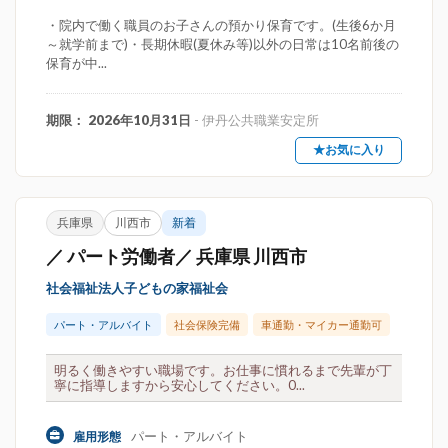
・院内で働く職員のお子さんの預かり保育です。(生後6か月
～就学前まで)・長期休暇(夏休み等)以外の日常は10名前後の
保育が中...
期限： 2026年10月31日
- 伊丹公共職業安定所
★お気に入り
兵庫県
川西市
新着
／ パート労働者／ 兵庫県 川西市
社会福祉法人子どもの家福祉会
パート・アルバイト
社会保険完備
車通勤・マイカー通勤可
明るく働きやすい職場です。お仕事に慣れるまで先輩が丁
寧に指導しますから安心してください。0...
パート・アルバイト
雇用形態