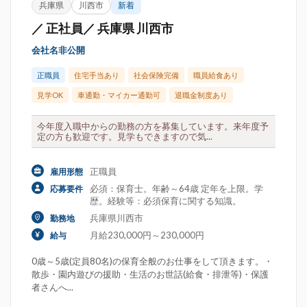
兵庫県
川西市
新着
／ 正社員／ 兵庫県 川西市
会社名非公開
正職員
住宅手当あり
社会保険完備
職員給食あり
見学OK
車通勤・マイカー通勤可
退職金制度あり
今年度入職中からの勤務の方を募集しています。来年度予
定の方も歓迎です。見学もできますので気...
正職員
雇用形態
必須：保育士。年齢～64歳 定年を上限。学
応募要件
歴。経験等：必須保育に関する知識。
兵庫県川西市
勤務地
月給230,000円～230,000円
給与
0歳～5歳(定員80名)の保育全般のお仕事をして頂きます。・
散歩・園内遊びの援助・生活のお世話(給食・排泄等)・保護
者さんへ...