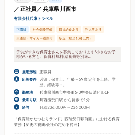
／ 正社員／ 兵庫県 川西市
有限会社兵庫トラベル
正職員
社会保険完備
職員給食あり
託児所あり
車通勤・マイカー通勤可
駅近（徒歩10分以内）
子供がすきな保育士さんを募集しております!小さなお子
様がいる方も、保育料無料(給食費等別途...
正職員
雇用形態
必須：保育士。年齢～59歳 定年を上限。学
応募要件
歴。経験等：。
兵庫県川西市中央町5-3中央日清ビル1F
勤務地
川西能勢口駅 から徒歩で1分
最寄り駅
月給236,000円～236,000円
給与
「保育所かたつむりランド川西能勢口駅前園」における保育
業務【変更の範囲:会社の定める範囲】