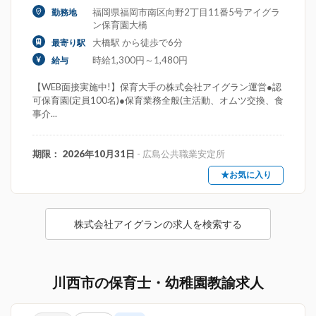
福岡県福岡市南区向野2丁目11番5号アイグラ
勤務地
ン保育園大橋
大橋駅 から徒歩で6分
最寄り駅
時給1,300円～1,480円
給与
【WEB面接実施中!】保育大手の株式会社アイグラン運営●認
可保育園(定員100名)●保育業務全般(主活動、オムツ交換、食
事介...
期限： 2026年10月31日
- 広島公共職業安定所
★お気に入り
株式会社アイグランの求人を検索する
川西市の保育士・幼稚園教諭求人