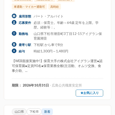
車通勤・マイカー通勤可
高時給
パート・アルバイト
雇用形態
必須：保育士。年齢～64歳 定年を上限。学
応募要件
歴。経験等：。
山口県下松市潮音町3丁目12-15アイグラン保
勤務地
育園潮音
下松駅 から車で8分
最寄り駅
時給1,300円～1,480円
給与
【WEB面接実施中!】保育大手の株式会社アイグラン運営●認
可保育園●定員90名●保育業務全般(主活動、オムツ交換、食
事介助、...
期限： 2026年10月31日
- 広島公共職業安定所
★お気に入り
山口県
下松市
新着