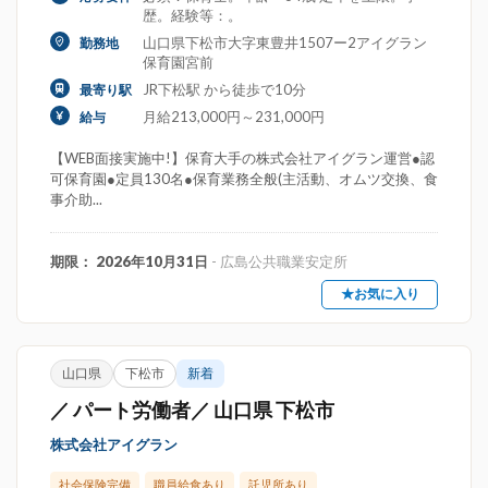
歴。経験等：。
山口県下松市大字東豊井1507ー2アイグラン
勤務地
保育園宮前
JR下松駅 から徒歩で10分
最寄り駅
月給213,000円～231,000円
給与
【WEB面接実施中!】保育大手の株式会社アイグラン運営●認
可保育園●定員130名●保育業務全般(主活動、オムツ交換、食
事介助...
期限： 2026年10月31日
- 広島公共職業安定所
★お気に入り
山口県
下松市
新着
／ パート労働者／ 山口県 下松市
株式会社アイグラン
社会保険完備
職員給食あり
託児所あり