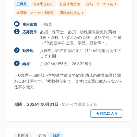
正職員
住宅手当あり
社会保険完備
賞与・ボーナスあり
車通勤・マイカー通勤可
退職金制度あり
正職員
雇用形態
必須：保育士、必須：幼稚園教諭免許(専修・
応募要件
1種・2種)、いずれかの免許・資格で可。年齢
～59歳 定年を上限。学歴。経験等：。
兵庫県川西市向陽台3丁目11-64向陽台あすの
勤務地
こども園
月給256,096円～269,248円
給与
・0歳児～5歳児(小学校就学前まで)の乳幼児の教育保育に関
わるお仕事です。*複数担任制で、まずは先輩に教わりながら
仕事を覚え...
期限： 2026年10月31日
- 姫路公共職業安定所
★お気に入り
兵庫県
川西市
新着