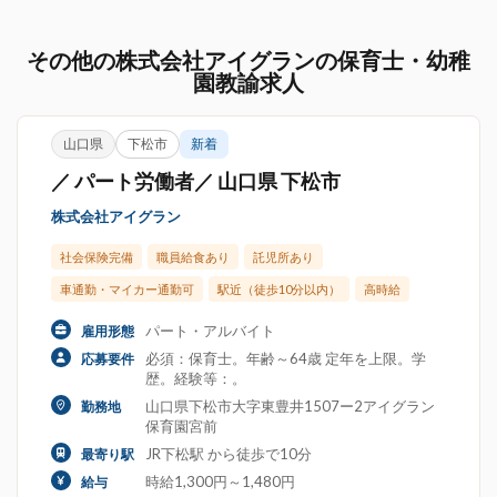
その他の株式会社アイグランの保育士・幼稚
園教諭求人
山口県
下松市
新着
／ パート労働者／ 山口県 下松市
株式会社アイグラン
社会保険完備
職員給食あり
託児所あり
車通勤・マイカー通勤可
駅近（徒歩10分以内）
高時給
パート・アルバイト
雇用形態
必須：保育士。年齢～64歳 定年を上限。学
応募要件
歴。経験等：。
山口県下松市大字東豊井1507ー2アイグラン
勤務地
保育園宮前
JR下松駅 から徒歩で10分
最寄り駅
時給1,300円～1,480円
給与