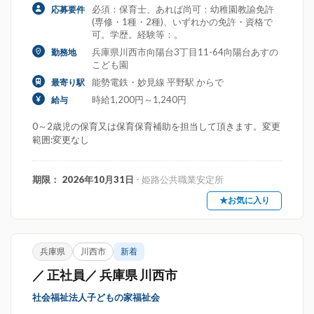
必須：保育士、あれば尚可：幼稚園教諭免許
応募要件
(専修・1種・2種)、いずれかの免許・資格で
可。学歴。経験等：。
兵庫県川西市向陽台3丁目11-64向陽台あすの
勤務地
こども園
能勢電鉄・妙見線 平野駅 からで
最寄り駅
時給1,200円～1,240円
給与
0～2歳児の保育又は保育保育補助を担当して頂きます。変更
範囲:変更なし
期限： 2026年10月31日
- 姫路公共職業安定所
★お気に入り
兵庫県
川西市
新着
／ 正社員／ 兵庫県 川西市
社会福祉法人子どもの家福祉会