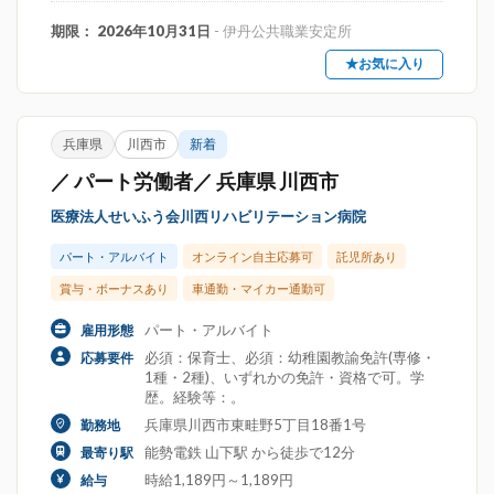
期限： 2026年10月31日
- 伊丹公共職業安定所
★お気に入り
兵庫県
川西市
新着
／ パート労働者／ 兵庫県 川西市
医療法人せいふう会川西リハビリテーション病院
パート・アルバイト
オンライン自主応募可
託児所あり
賞与・ボーナスあり
車通勤・マイカー通勤可
パート・アルバイト
雇用形態
必須：保育士、必須：幼稚園教諭免許(専修・
応募要件
1種・2種)、いずれかの免許・資格で可。学
歴。経験等：。
兵庫県川西市東畦野5丁目18番1号
勤務地
能勢電鉄 山下駅 から徒歩で12分
最寄り駅
時給1,189円～1,189円
給与