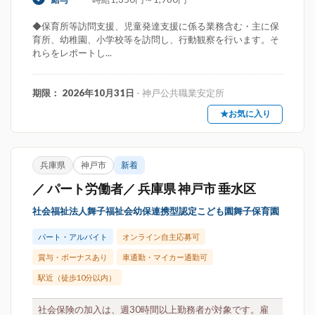
◆保育所等訪問支援、児童発達支援に係る業務含む・主に保
育所、幼稚園、小学校等を訪問し、行動観察を行います。そ
れらをレポートし...
期限： 2026年10月31日
- 神戸公共職業安定所
★お気に入り
兵庫県
神戸市
新着
／ パート労働者／ 兵庫県 神戸市 垂水区
社会福祉法人舞子福祉会幼保連携型認定こども園舞子保育園
パート・アルバイト
オンライン自主応募可
賞与・ボーナスあり
車通勤・マイカー通勤可
駅近（徒歩10分以内）
社会保険の加入は、週30時間以上勤務者が対象です。雇