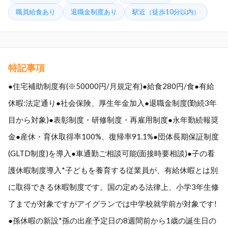
職員給食あり
退職金制度あり
駅近（徒歩10分以内）
特記事項
●住宅補助制度有(※50000円/月規定有)●給食280円/食●有給
休暇:法定通り●社会保険、厚生年金加入●退職金制度(勤続3年
目から対象)●表彰制度・研修制度・再雇用制度●永年勤続報奨
金●産休・育休取得率100%、復帰率91.1%●団体長期保証制度
(GLTD制度)を導入●車通勤ご相談可能(面接時要相談)●子の看
護休暇制度導入*子どもを養育する従業員が、有給休暇とは別
に取得できる休暇制度です。国の定める法律上、小学3年生修
了までが対象ですがアイグランでは中学校就学前が対象です!
●孫休暇の新設*孫の出産予定日の8週間前から1歳の誕生日の