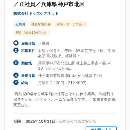
／ 正社員／ 兵庫県 神戸市 北区
株式会社キッズケアネット
正職員
社会保険完備
賞与・ボーナスあり
駅近（徒歩10分以内）
正職員
雇用形態
必須：保育士。年齢～59歳 定年を上限。学歴
応募要件
必須 高校以上。経験等：。
兵庫県神戸市北区山田町上谷上字古々谷14-
勤務地
10「ぽっかぽか保...
神戸電鉄有馬線 花山駅 から徒歩で5分
最寄り駅
月給212,400円～212,400円
給与
*乳幼児(0歳から就学前)の保育とそれに伴う業務。※縦割り
保育を活かしたアットホームな保育園です。「業務変更範囲:
変更なし」
期限： 2026年10月31日
- 藤井寺公共職業安定所
★お気に入り