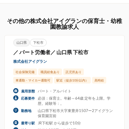
その他の株式会社アイグランの保育士・幼稚
園教諭求人
山口県
下松市
／ パート労働者／ 山口県 下松市
株式会社アイグラン
社会保険完備
職員給食あり
託児所あり
車通勤・マイカー通勤可
駅近（徒歩10分以内）
高時給
パート・アルバイト
雇用形態
必須：保育士。年齢～64歳 定年を上限。学
応募要件
歴。経験等：。
山口県下松市大字東豊井1507ー2アイグラン
勤務地
保育園宮前
JR下松駅 から徒歩で10分
最寄り駅