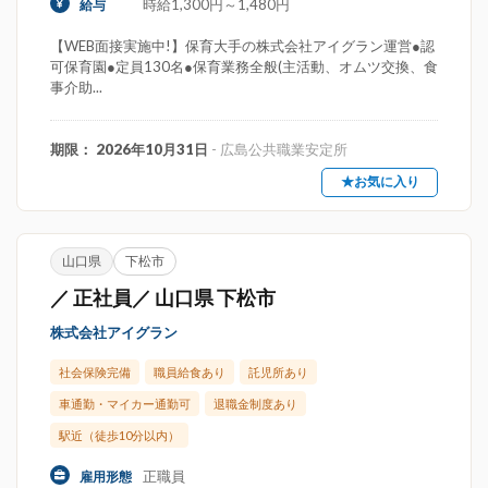
時給1,300円～1,480円
給与
【WEB面接実施中!】保育大手の株式会社アイグラン運営●認
可保育園●定員130名●保育業務全般(主活動、オムツ交換、食
事介助...
期限： 2026年10月31日
- 広島公共職業安定所
★お気に入り
山口県
下松市
／ 正社員／ 山口県 下松市
株式会社アイグラン
社会保険完備
職員給食あり
託児所あり
車通勤・マイカー通勤可
退職金制度あり
駅近（徒歩10分以内）
正職員
雇用形態