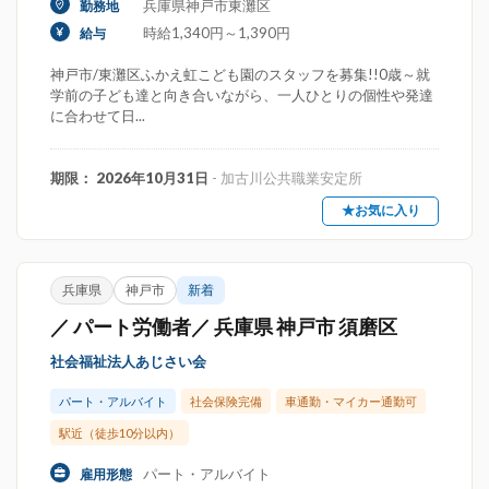
兵庫県神戸市東灘区
勤務地
時給1,340円～1,390円
給与
神戸市/東灘区ふかえ虹こども園のスタッフを募集!!0歳～就
学前の子ども達と向き合いながら、一人ひとりの個性や発達
に合わせて日...
期限： 2026年10月31日
- 加古川公共職業安定所
★お気に入り
兵庫県
神戸市
新着
／ パート労働者／ 兵庫県 神戸市 須磨区
社会福祉法人あじさい会
パート・アルバイト
社会保険完備
車通勤・マイカー通勤可
駅近（徒歩10分以内）
パート・アルバイト
雇用形態