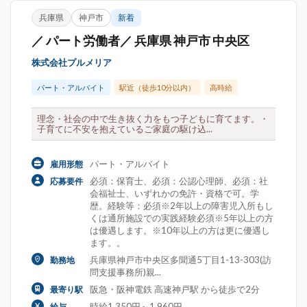
兵庫県
神戸市
新着
／ パート労働者／ 兵庫県 神戸市 中央区
株式会社プルメリア
パート・アルバイト
駅近（徒歩10分以内）
高時給
理念・社会の中で生き抜く力をもつ子どもに育てます。・
子育てに不安を抱えているご家庭の駆け込...
パート・アルバイト
雇用形態
必須：保育士、必須：公認心理師、必須：社
応募要件
会福祉士、いずれかの免許・資格で可。学
歴。経験等：必須※2年以上の障害児入所もし
くは通所施設での実践経験必須※5年以上の方
は優遇します。※10年以上の方は更に優遇し
ます。。
兵庫県神戸市中央区多聞通5丁目1-13-303(訪
勤務地
問支援事務所)親...
阪急・阪神電鉄 高速神戸駅 から徒歩で2分
最寄り駅
時給1,350円～1,960円
給与