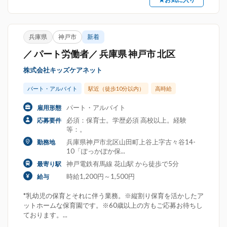
兵庫県
神戸市
新着
／ パート労働者／ 兵庫県 神戸市 北区
株式会社キッズケアネット
パート・アルバイト
駅近（徒歩10分以内）
高時給
パート・アルバイト
雇用形態
必須：保育士。学歴必須 高校以上。経験
応募要件
等：。
兵庫県神戸市北区山田町上谷上字古々谷14-
勤務地
10「ぽっかぽか保...
神戸電鉄有馬線 花山駅 から徒歩で5分
最寄り駅
時給1,200円～1,500円
給与
*乳幼児の保育とそれに伴う業務。※縦割り保育を活かしたア
ットホームな保育園です。※60歳以上の方もご応募お待ちし
ております。...