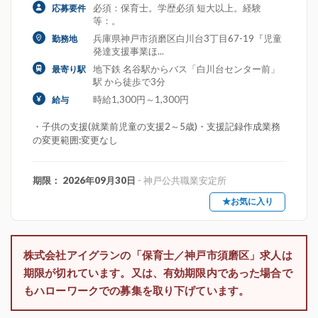
必須：保育士。学歴必須 短大以上。経験
応募要件
等：。
兵庫県神戸市須磨区白川台3丁目67-19『児童
勤務地
発達支援事業ほ...
地下鉄 名谷駅からバス「白川台センター前」
最寄り駅
駅 から徒歩で3分
時給1,300円～1,300円
給与
・子供の支援(就業前児童の支援2～5歳)・支援記録作成業務
の変更範囲:変更なし
期限： 2026年09月30日
- 神戸公共職業安定所
★お気に入り
株式会社アイグランの「保育士／神戸市須磨区」求人は
期限が切れています。又は、有効期限内であった場合で
もハローワークでの募集を取り下げています。