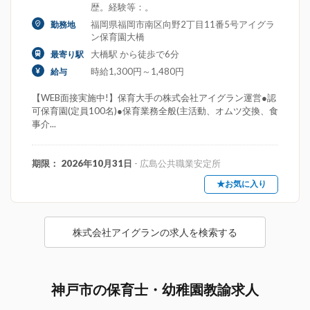
歴。経験等：。
福岡県福岡市南区向野2丁目11番5号アイグラ
勤務地
ン保育園大橋
大橋駅 から徒歩で6分
最寄り駅
時給1,300円～1,480円
給与
【WEB面接実施中!】保育大手の株式会社アイグラン運営●認
可保育園(定員100名)●保育業務全般(主活動、オムツ交換、食
事介...
期限： 2026年10月31日
- 広島公共職業安定所
★お気に入り
株式会社アイグランの求人を検索する
神戸市の保育士・幼稚園教諭求人