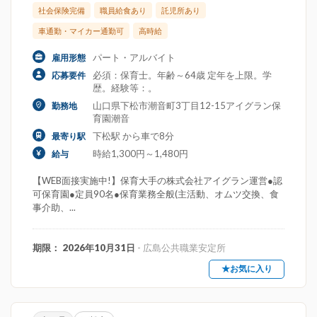
社会保険完備
職員給食あり
託児所あり
車通勤・マイカー通勤可
高時給
パート・アルバイト
雇用形態
必須：保育士。年齢～64歳 定年を上限。学
応募要件
歴。経験等：。
山口県下松市潮音町3丁目12-15アイグラン保
勤務地
育園潮音
下松駅 から車で8分
最寄り駅
時給1,300円～1,480円
給与
【WEB面接実施中!】保育大手の株式会社アイグラン運営●認
可保育園●定員90名●保育業務全般(主活動、オムツ交換、食
事介助、...
期限： 2026年10月31日
- 広島公共職業安定所
★お気に入り