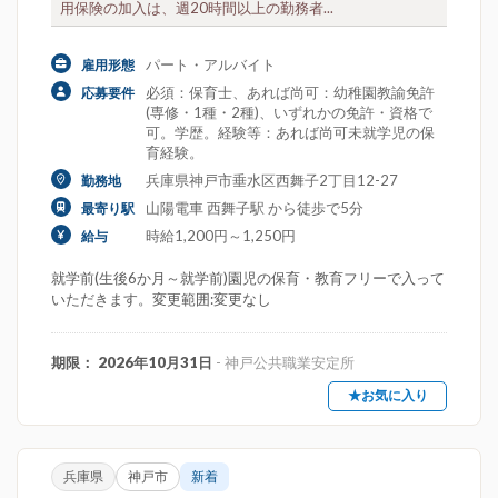
用保険の加入は、週20時間以上の勤務者...
パート・アルバイト
雇用形態
必須：保育士、あれば尚可：幼稚園教諭免許
応募要件
(専修・1種・2種)、いずれかの免許・資格で
可。学歴。経験等：あれば尚可未就学児の保
育経験。
兵庫県神戸市垂水区西舞子2丁目12-27
勤務地
山陽電車 西舞子駅 から徒歩で5分
最寄り駅
時給1,200円～1,250円
給与
就学前(生後6か月～就学前)園児の保育・教育フリーで入って
いただきます。変更範囲:変更なし
期限： 2026年10月31日
- 神戸公共職業安定所
★お気に入り
兵庫県
神戸市
新着