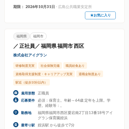
期限： 2026年10月31日
- 広島公共職業安定所
★お気に入り
福岡県
福岡市
／ 正社員／ 福岡県 福岡市 西区
株式会社アイグラン
研修制度充実
社会保険完備
職員給食あり
資格取得支援制度・キャリアアップ充実
退職金制度あり
駅近（徒歩10分以内）
正職員
雇用形態
必須：保育士。年齢～64歳 定年を上限。学
応募要件
歴。経験等：。
福岡県福岡市西区愛宕南2丁目13番18号アイ
勤務地
グラン保育園姪浜
姪浜駅 から徒歩で7分
最寄り駅