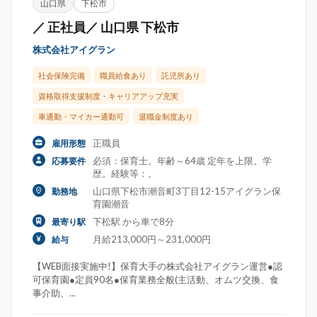
山口県
下松市
／ 正社員／ 山口県 下松市
株式会社アイグラン
社会保険完備
職員給食あり
託児所あり
資格取得支援制度・キャリアアップ充実
車通勤・マイカー通勤可
退職金制度あり
正職員
雇用形態
必須：保育士。年齢～64歳 定年を上限。学
応募要件
歴。経験等：。
山口県下松市潮音町3丁目12-15アイグラン保
勤務地
育園潮音
下松駅 から車で8分
最寄り駅
月給213,000円～231,000円
給与
【WEB面接実施中!】保育大手の株式会社アイグラン運営●認
可保育園●定員90名●保育業務全般(主活動、オムツ交換、食
事介助、...