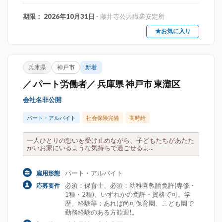
期限： 2026年10月31日
- 藤井寺公共職業安定所
★お気に入り
兵庫県
神戸市
新着
／ パート労働者／ 兵庫県 神戸市 東灘区
会社名非公開
パート・アルバイト
社会保険完備
高時給
一人ひとりの想いを受け止めながら、子どもたちがあたた
かいお家にいるような気持ちで過ごせるよ...
パート・アルバイト
雇用形態
必須：保育士、必須：幼稚園教諭免許(専修・
応募要件
1種・2種)、いずれかの免許・資格で可。学
歴。経験等：あれば尚可保育園、こども園で
勤務経験のある方歓迎!。