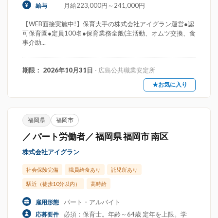
月給223,000円～241,000円
給与
【WEB面接実施中!】保育大手の株式会社アイグラン運営●認
可保育園●定員100名●保育業務全般(主活動、オムツ交換、食
事介助...
期限： 2026年10月31日
- 広島公共職業安定所
★お気に入り
福岡県
福岡市
／ パート労働者／ 福岡県 福岡市 南区
株式会社アイグラン
社会保険完備
職員給食あり
託児所あり
駅近（徒歩10分以内）
高時給
パート・アルバイト
雇用形態
必須：保育士。年齢～64歳 定年を上限。学
応募要件