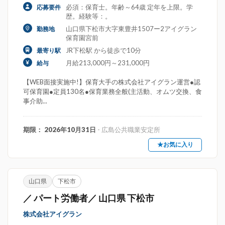
必須：保育士。年齢～64歳 定年を上限。学
応募要件
歴。経験等：。
山口県下松市大字東豊井1507ー2アイグラン
勤務地
保育園宮前
JR下松駅 から徒歩で10分
最寄り駅
月給213,000円～231,000円
給与
【WEB面接実施中!】保育大手の株式会社アイグラン運営●認
可保育園●定員130名●保育業務全般(主活動、オムツ交換、食
事介助...
期限： 2026年10月31日
- 広島公共職業安定所
★お気に入り
山口県
下松市
／ パート労働者／ 山口県 下松市
株式会社アイグラン