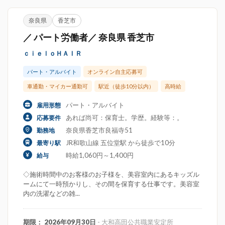
奈良県
香芝市
／ パート労働者／ 奈良県 香芝市
ｃｉｅｌｏＨＡＩＲ
パート・アルバイト
オンライン自主応募可
車通勤・マイカー通勤可
駅近（徒歩10分以内）
高時給
パート・アルバイト
雇用形態
あれば尚可：保育士。学歴。経験等：。
応募要件
奈良県香芝市良福寺51
勤務地
JR和歌山線 五位堂駅 から徒歩で10分
最寄り駅
時給1,060円～1,400円
給与
◇施術時間中のお客様のお子様を、美容室内にあるキッズル
ームにて一時預かりし、その間を保育する仕事です。美容室
内の洗濯などの雑...
期限： 2026年09月30日
- 大和高田公共職業安定所