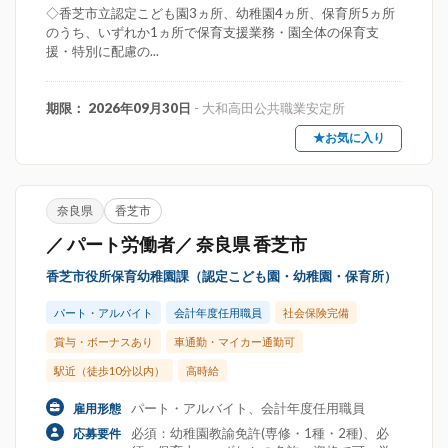
◇香芝市立認定こども園3ヵ所、幼稚園4ヵ所、保育所5ヵ所
のうち、いずれか1ヵ所で保育支援業務・園全体の保育支
援・特別に配慮の...
期限： 2026年09月30日
- 大和高田公共職業安定所
★お気に入り
奈良県
香芝市
／ パート労働者／ 奈良県 香芝市
香芝市役所保育幼稚園課（認定こども園・幼稚園・保育所）
パート・アルバイト
会計年度任用職員
社会保険完備
賞与・ボーナスあり
車通勤・マイカー通勤可
駅近（徒歩10分以内）
高時給
パート・アルバイト、会計年度任用職員
雇用形態
必須：幼稚園教諭免許(専修・1種・2種)、必
応募要件