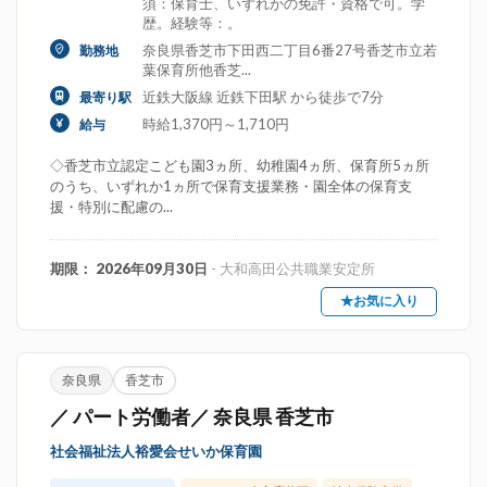
須：保育士、いずれかの免許・資格で可。学
歴。経験等：。
奈良県香芝市下田西二丁目6番27号香芝市立若
勤務地
葉保育所他香芝...
近鉄大阪線 近鉄下田駅 から徒歩で7分
最寄り駅
時給1,370円～1,710円
給与
◇香芝市立認定こども園3ヵ所、幼稚園4ヵ所、保育所5ヵ所
のうち、いずれか1ヵ所で保育支援業務・園全体の保育支
援・特別に配慮の...
期限： 2026年09月30日
- 大和高田公共職業安定所
★お気に入り
奈良県
香芝市
／ パート労働者／ 奈良県 香芝市
社会福祉法人裕愛会せいか保育園