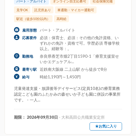
パート・アルバイト
オンライン自主応募可
社会保険完備
見学OK
託児所あり
車通勤・マイカー通勤可
駅近（徒歩10分以内）
高時給
パート・アルバイト
雇用形態
必須：保育士、必須：その他の免許資格、い
応募要件
ずれかの免許・資格で可。学歴必須 専修学校
以上。経験等：。
奈良県香芝市畑2丁目1590-1「療育支援室せ
勤務地
いかエデュケアル...
近鉄南大阪線 二上山駅 から徒歩で8分
最寄り駅
時給1,190円～1,450円
給与
児童発達支援・放課後等デイサービス(定員10名)の療育業務
認定こども園のふたかみの森せいか子ども園に併設の事業所
です。・一人...
期限： 2026年09月30日
- 大和高田公共職業安定所
★お気に入り