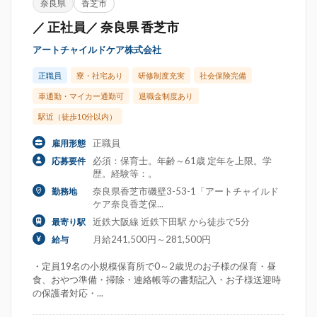
奈良県
香芝市
／ 正社員／ 奈良県 香芝市
アートチャイルドケア株式会社
正職員
寮・社宅あり
研修制度充実
社会保険完備
車通勤・マイカー通勤可
退職金制度あり
駅近（徒歩10分以内）
正職員
雇用形態
必須：保育士。年齢～61歳 定年を上限。学
応募要件
歴。経験等：。
奈良県香芝市磯壁3-53-1「アートチャイルド
勤務地
ケア奈良香芝保...
近鉄大阪線 近鉄下田駅 から徒歩で5分
最寄り駅
月給241,500円～281,500円
給与
・定員19名の小規模保育所で0～2歳児のお子様の保育・昼
食、おやつ準備・掃除・連絡帳等の書類記入・お子様送迎時
の保護者対応・...