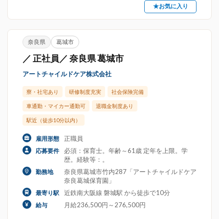
★お気に入り
奈良県
葛城市
／ 正社員／ 奈良県 葛城市
アートチャイルドケア株式会社
寮・社宅あり
研修制度充実
社会保険完備
車通勤・マイカー通勤可
退職金制度あり
駅近（徒歩10分以内）
正職員
雇用形態
必須：保育士。年齢～61歳 定年を上限。学
応募要件
歴。経験等：。
奈良県葛城市竹内287「アートチャイルドケア
勤務地
奈良葛城保育園」
近鉄南大阪線 磐城駅 から徒歩で10分
最寄り駅
月給236,500円～276,500円
給与