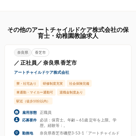
その他のアートチャイルドケア株式会社の保
育士・幼稚園教諭求人
奈良県
香芝市
／ 正社員／ 奈良県 香芝市
アートチャイルドケア株式会社
寮・社宅あり
研修制度充実
社会保険完備
車通勤・マイカー通勤可
退職金制度あり
駅近（徒歩10分以内）
正職員
雇用形態
必須：保育士。年齢～61歳 定年を上限。学
応募要件
歴。経験等：。
奈良県香芝市磯壁3-53-1「アートチャイルド
勤務地