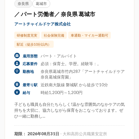
奈良県
葛城市
／ パート労働者／ 奈良県 葛城市
アートチャイルドケア株式会社
研修制度充実
社会保険完備
車通勤・マイカー通勤可
駅近（徒歩10分以内）
パート・アルバイト
雇用形態
必須：保育士。学歴。経験等：。
応募要件
奈良県葛城市竹内287「アートチャイルドケア
勤務地
奈良葛城保育園」
近鉄南大阪線 磐城駅 から徒歩で10分
最寄り駅
時給1,200円～1,200円
給与
子どもも職員も自分たちらしく!温かな雰囲気のなかケアの気
持ちを大切に、協力しながら保育をおこなっております。ぜ
ひ一緒に勤務し...
期限： 2026年08月31日
- 大和高田公共職業安定所