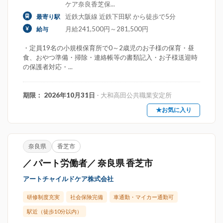
ケア奈良香芝保...
近鉄大阪線 近鉄下田駅 から徒歩で5分
最寄り駅
月給241,500円～281,500円
給与
・定員19名の小規模保育所で0～2歳児のお子様の保育・昼
食、おやつ準備・掃除・連絡帳等の書類記入・お子様送迎時
の保護者対応・...
期限： 2026年10月31日
- 大和高田公共職業安定所
★お気に入り
奈良県
香芝市
／ パート労働者／ 奈良県 香芝市
アートチャイルドケア株式会社
研修制度充実
社会保険完備
車通勤・マイカー通勤可
駅近（徒歩10分以内）