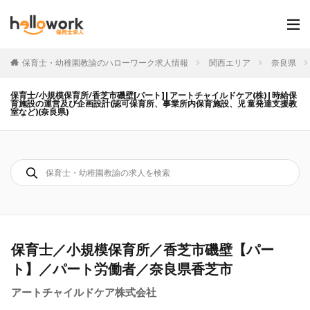
保育士・幼稚園教諭のハローワーク求人情報
関西エリア
奈良県
保育士/小規模保育所/香芝市磯壁[パート] | アートチャイルドケア(株) | 時給保
育施設の運営及び企画設計(認可保育所、事業所内保育施設、児 童発達支援教
室など)(奈良県)
保育士／小規模保育所／香芝市磯壁【パー
ト】／パート労働者／奈良県香芝市
アートチャイルドケア株式会社