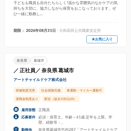
子どもも職員も自分たちらしく!温かな雰囲気のなかケアの気
持ちを大切に、協力しながら保育をおこなっております。ぜ
ひ一緒に勤務し...
期限： 2026年08月31日
- 大和高田公共職業安定所
★お気に入り
奈良県
葛城市
／ 正社員／ 奈良県 葛城市
アートチャイルドケア株式会社
研修制度充実
社会保険完備
車通勤・マイカー通勤可
退職金制度あり
駅近（徒歩10分以内）
正職員
雇用形態
必須：保育士。年齢～61歳 定年を上限。学
応募要件
歴。経験等：。
奈良県葛城市竹内287「アートチャイルドケア
勤務地