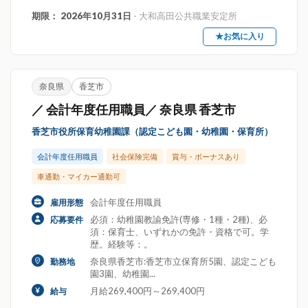
期限： 2026年10月31日
- 大和高田公共職業安定所
★お気に入り
奈良県
香芝市
／ 会計年度任用職員／ 奈良県 香芝市
香芝市役所保育幼稚園課（認定こども園・幼稚園・保育所）
会計年度任用職員
社会保険完備
賞与・ボーナスあり
車通勤・マイカー通勤可
会計年度任用職員
雇用形態
必須：幼稚園教諭免許(専修・1種・2種)、必
応募要件
須：保育士、いずれかの免許・資格で可。学
歴。経験等：。
奈良県香芝市:香芝市立保育所5園、認定こども
勤務地
園3園、幼稚園...
月給269,400円～269,400円
給与