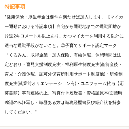
特記事項
*健康保険・厚生年金は要件を満たせば加入します。【マイカ
ー通勤における特記事項】自宅から通勤地までの通勤距離が
片道2キロメートル以上あり、かつマイカーを利用する以外に
適当な通勤手段がないこと。◎子育てサポート認定マーク
「くるみん」取得企業・加入保険、有給休暇、休憩時間は法
定どおり・育児支援制度充実・福利厚生制度充実(産前産後・
育児・介護休暇、認可外保育所利用サポート制度他)・研修制
度充実(就業前オリエンテーション有)・ユニフォーム貸与【応
募書類】事前連絡の上、写真付き履歴書・資格証原本(面接時
確認のみ)+写し・職歴ある方は職務経歴書及び紹介状を持参
してください。*