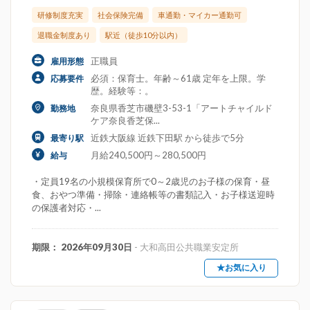
研修制度充実
社会保険完備
車通勤・マイカー通勤可
退職金制度あり
駅近（徒歩10分以内）
正職員
雇用形態
必須：保育士。年齢～61歳 定年を上限。学
応募要件
歴。経験等：。
奈良県香芝市磯壁3-53-1「アートチャイルド
勤務地
ケア奈良香芝保...
近鉄大阪線 近鉄下田駅 から徒歩で5分
最寄り駅
月給240,500円～280,500円
給与
・定員19名の小規模保育所で0～2歳児のお子様の保育・昼
食、おやつ準備・掃除・連絡帳等の書類記入・お子様送迎時
の保護者対応・...
期限： 2026年09月30日
- 大和高田公共職業安定所
★お気に入り