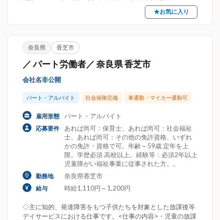
★お気に入り
奈良県
香芝市
／ パート労働者／ 奈良県 香芝市
会社名非公開
パート・アルバイト
社会保険完備
車通勤・マイカー通勤可
パート・アルバイト
雇用形態
あれば尚可：保育士、あれば尚可：社会福祉
応募要件
士、あれば尚可：その他の免許資格、いずれ
かの免許・資格で可。年齢～59歳 定年を上
限。学歴必須 高校以上。経験等：必須2年以上
児童障がい福祉事業に従事された方。。
奈良県香芝市
勤務地
時給1,110円～1,200円
給与
◇主に知的、発達障害をもつ子供たちを対象とした放課後等
デイサービスにおける仕事です。<仕事の内容>・児童の放課