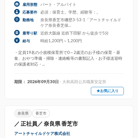
パート・アルバイト
雇用形態
必須：保育士。学歴。経験等：。
応募要件
奈良県香芝市磯壁3-53-1「アートチャイルド
勤務地
ケア奈良香芝保...
近鉄大阪線 近鉄下田駅 から徒歩で5分
最寄り駅
時給1,200円～1,200円
給与
・定員19名の小規模保育所で0～2歳児のお子様の保育・昼
食、おやつ準備・掃除・連絡帳等の書類記入・お子様送迎時
の保護者対応・...
期限： 2026年09月30日
- 大和高田公共職業安定所
★お気に入り
奈良県
香芝市
／ 正社員／ 奈良県 香芝市
アートチャイルドケア株式会社