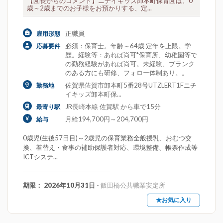
【園長からのコメント】ニチイキッズ卸本町保育園は、0
歳～2歳までのお子様をお預かりする、定...
正職員
雇用形態
必須：保育士。年齢～64歳 定年を上限。学
応募要件
歴。経験等：あれば尚可*保育所、幼稚園等で
の勤務経験があれば尚可。未経験、ブランク
のある方にも研修、フォロー体制あり。。
佐賀県佐賀市卸本町5番28号UTZLERT1Fニチ
勤務地
イキッズ卸本町保...
JR長崎本線 佐賀駅 から車で15分
最寄り駅
月給194,700円～204,700円
給与
0歳児(生後57日目)～2歳児の保育業務全般授乳、おむつ交
換、着替え・食事の補助保護者対応、環境整備、帳票作成等
ICTシステ...
期限： 2026年10月31日
- 飯田橋公共職業安定所
★お気に入り