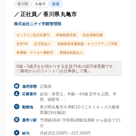
香川県
丸亀市
新着
／ 正社員／ 香川県 丸亀市
株式会社ニチイ学館管理部
オンライン自主応募可
研修制度充実
社会保険完備
見学OK
託児所あり
資格取得支援制度・キャリアアップ充実
車通勤・マイカー通勤可
退職金制度あり
0歳～5歳児をお預かりする定員79名の認可保育園です。
◇園長からのコメント◇お仕事探しで重...
正職員
雇用形態
必須：保育士。年齢～64歳 定年を上限。学
応募要件
歴。経験等：。
香川県丸亀市今津町10-1ニチイキッズ六郷保
勤務地
育園(当社施設)
予讃線(高松-宇和島)讃岐塩屋駅 から徒歩で15
最寄り駅
分
月給202,200円～237,200円
給与