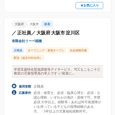
★お気に入り
大阪府
大阪市
新着
／ 正社員／ 大阪府 大阪市 淀川区
有限会社リーベ稲穂
正職員
オープニング・新規オープン
社会保険完備
駅近（徒歩10分以内）
学習支援特化型放課後等デイサービス、YCCもこもこ十三
教室の児童指導員の求人ですッ!発達に...
正職員
雇用形態
必須：保育士、必須：臨床心理士、必須：公
応募要件
認心理師、いずれかの免許・資格で可。学歴
必須 大学以上。経験等：あれば尚可発達障が
いを持っている子どもの指導経験のある
方。・5年以上の児童福祉経験尚可。