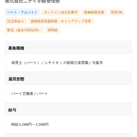
株式会社ニチイ学館管理部
パート・アルバイト
オンライン自主応募可
研修制度充実
見学OK
託児所あり
資格取得支援制度・キャリアアップ充実
駅近（徒歩10分以内）
高時給
募集職種
保育士（パート）／ニチイキッズ南堀江保育園／大阪市
雇用形態
パート労働者／パート
給与
時給1,288円～1,388円