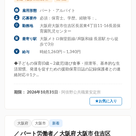
パート・アルバイト
雇用形態
必須：保育士。学歴。経験等：。
応募要件
大阪府大阪市住吉区長居東4丁目11-16長居保
勤務地
育園乳児センター
大阪メトロ御堂筋線/JR阪和線 長居駅 から徒
最寄り駅
歩で3分
時給1,260円～1,340円
給与
◆子どもの保育(0歳～2歳児)遊び食事・排泄等、基本的な生
活習慣、発達を促すための援助保育日誌の記録保護者との連
絡対応※1ク...
期限： 2026年10月31日
- 阿倍野公共職業安定所
★お気に入り
大阪府
大阪市
新着
／ パート労働者／ 大阪府 大阪市 住吉区