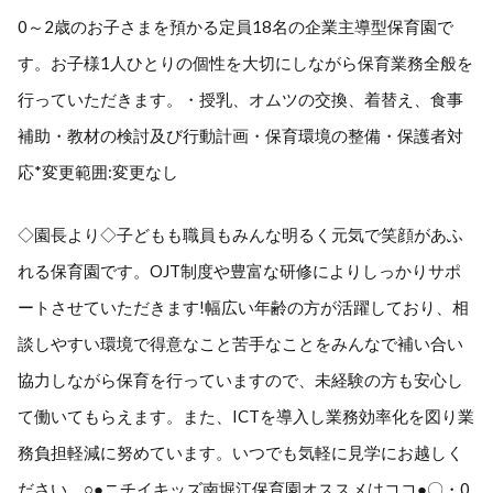
0～2歳のお子さまを預かる定員18名の企業主導型保育園で
す。お子様1人ひとりの個性を大切にしながら保育業務全般を
行っていただきます。・授乳、オムツの交換、着替え、食事
補助・教材の検討及び行動計画・保育環境の整備・保護者対
応*変更範囲:変更なし
◇園長より◇子どもも職員もみんな明るく元気で笑顔があふ
れる保育園です。OJT制度や豊富な研修によりしっかりサポ
ートさせていただきます!幅広い年齢の方が活躍しており、相
談しやすい環境で得意なこと苦手なことをみんなで補い合い
協力しながら保育を行っていますので、未経験の方も安心し
て働いてもらえます。また、ICTを導入し業務効率化を図り業
務負担軽減に努めています。いつでも気軽に見学にお越しく
ださい。○●ニチイキッズ南堀江保育園オススメはココ●〇・0