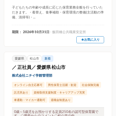
子どもたちの年齢や成長に応じた保育業務全般を行っていた
だきます。・着替え、食事補助・保育環境の整備(主活動の準
備、清掃等)・...
期限： 2026年10月31日
- 飯田橋公共職業安定所
★お気に入り
愛媛県
松山市
新着
／ 正社員／ 愛媛県 松山市
株式会社ニチイ学館管理部
オンライン自主応募可
男性保育士活躍・歓迎
社会保険完備
託児所あり
資格取得支援制度・キャリアアップ充実
車通勤・マイカー通勤可
退職金制度あり
0歳～5歳児をお預かりする定員250名の認可型保育園で
す。◇園長からのコメント◇松山市の中...