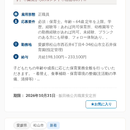
正職員
雇用形態
必須：保育士。年齢～64歳 定年を上限。学
応募要件
歴。経験等：あれば尚可保育所、幼稚園等で
の勤務経験があれば尚可。未経験、ブランク
のある方にも研修、フォロー体制あり。。
愛媛県松山市西石井6丁目4-34松山市立石井保
勤務地
育園(指定管理)
月給198,100円～233,100円
給与
子どもたちの年齢や成長に応じた保育業務全般を行っていた
だきます。・着替え、食事補助・保育環境の整備(主活動の準
備、清掃等)・...
期限： 2026年10月31日
- 飯田橋公共職業安定所
★お気に入り
愛媛県
松山市
新着