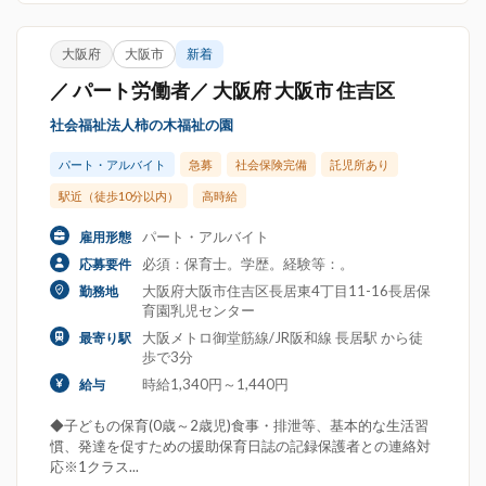
大阪府
大阪市
新着
／ パート労働者／ 大阪府 大阪市 住吉区
社会福祉法人柿の木福祉の園
パート・アルバイト
急募
社会保険完備
託児所あり
駅近（徒歩10分以内）
高時給
パート・アルバイト
雇用形態
必須：保育士。学歴。経験等：。
応募要件
大阪府大阪市住吉区長居東4丁目11-16長居保
勤務地
育園乳児センター
大阪メトロ御堂筋線/JR阪和線 長居駅 から徒
最寄り駅
歩で3分
時給1,340円～1,440円
給与
◆子どもの保育(0歳～2歳児)食事・排泄等、基本的な生活習
慣、発達を促すための援助保育日誌の記録保護者との連絡対
応※1クラス...