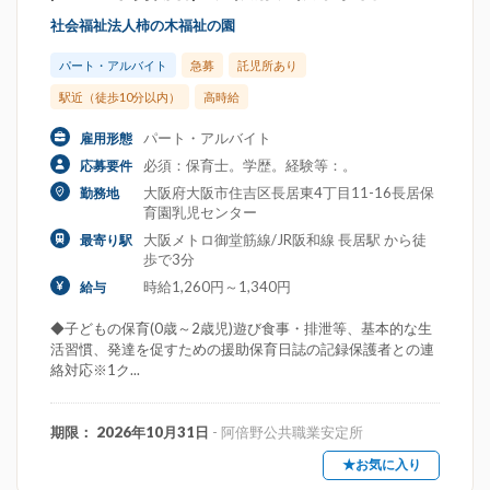
社会福祉法人柿の木福祉の園
パート・アルバイト
急募
託児所あり
駅近（徒歩10分以内）
高時給
パート・アルバイト
雇用形態
必須：保育士。学歴。経験等：。
応募要件
大阪府大阪市住吉区長居東4丁目11-16長居保
勤務地
育園乳児センター
大阪メトロ御堂筋線/JR阪和線 長居駅 から徒
最寄り駅
歩で3分
時給1,260円～1,340円
給与
◆子どもの保育(0歳～2歳児)遊び食事・排泄等、基本的な生
活習慣、発達を促すための援助保育日誌の記録保護者との連
絡対応※1ク...
期限： 2026年10月31日
- 阿倍野公共職業安定所
★お気に入り