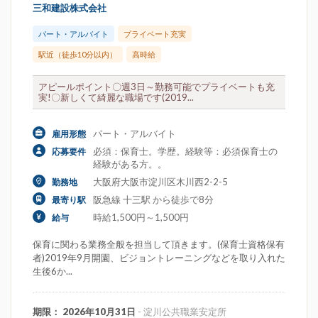
三和建設株式会社
パート・アルバイト
プライベート充実
駅近（徒歩10分以内）
高時給
アピールポイント〇週3日～勤務可能でプライベートも充
実!〇新しくて綺麗な職場です(2019...
パート・アルバイト
雇用形態
必須：保育士。学歴。経験等：必須保育士の
応募要件
経験がある方。。
大阪府大阪市淀川区木川西2-2-5
勤務地
阪急線 十三駅 から徒歩で8分
最寄り駅
時給1,500円～1,500円
給与
保育に関わる業務全般を担当して頂きます。(保育士資格保有
者)2019年9月開園、ビジョントレーニングなどを取り入れた
生後6か...
期限： 2026年10月31日
- 淀川公共職業安定所