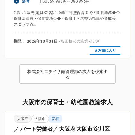
月給359,986円～380,896円
給与
0歳～2歳児(定員30名)の企業主導型保育園での園長業務◆◇
保育園運営・保育業務◇◆・保育士への技術指導や育成等、
スタッフ管...
期限： 2026年10月31日
- 飯田橋公共職業安定所
★お気に入り
株式会社ニチイ学館管理部の求人を検索す
る
大阪市の保育士・幼稚園教諭求人
大阪府
大阪市
新着
／ パート労働者／ 大阪府 大阪市 淀川区