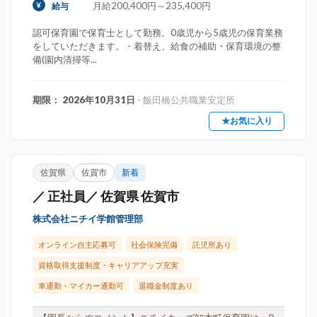
月給200,400円～235,400円
給与
認可保育園で保育士として勤務。0歳児から5歳児の保育業務
をしていただきます。・着替え、給食の補助・保育環境の整
備(園内清掃等...
期限： 2026年10月31日
- 飯田橋公共職業安定所
★お気に入り
佐賀県
佐賀市
新着
／ 正社員／ 佐賀県 佐賀市
株式会社ニチイ学館管理部
オンライン自主応募可
社会保険完備
託児所あり
資格取得支援制度・キャリアアップ充実
車通勤・マイカー通勤可
退職金制度あり