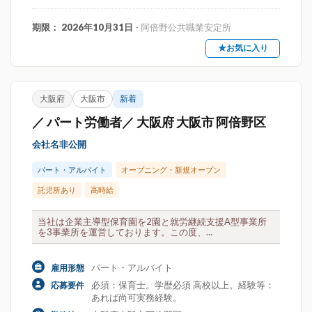
期限： 2026年10月31日
- 阿倍野公共職業安定所
★お気に入り
大阪府
大阪市
新着
／ パート労働者／ 大阪府 大阪市 阿倍野区
会社名非公開
パート・アルバイト
オープニング・新規オープン
託児所あり
高時給
当社は企業主導型保育園を2園と就労継続支援A型事業所
を3事業所を運営しております。この度、...
パート・アルバイト
雇用形態
必須：保育士。学歴必須 高校以上。経験等：
応募要件
あれば尚可実務経験。