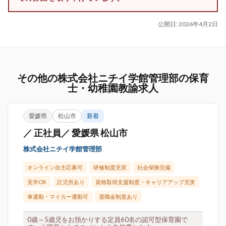
公開日:
2026年4月2日
その他の株式会社ニチイ学館管理部の保育
士・幼稚園教諭求人
愛媛県
松山市
新着
／ 正社員／ 愛媛県 松山市
株式会社ニチイ学館管理部
オンライン自主応募可
研修制度充実
社会保険完備
見学OK
託児所あり
資格取得支援制度・キャリアアップ充実
車通勤・マイカー通勤可
退職金制度あり
0歳～5歳児をお預かりする定員60名の認可型保育園で