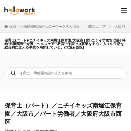
保育士・幼稚園教諭のハローワーク求人情報
関西エリア
大阪府
保育士(パート)/ニチイキッズ南堀江保育園/大阪市 | (株)ニチイ学館管理部 | 時
給”医療関連””介護・ヘルスケア””教育””保育”の4事業を中 心に人々の生活を
総合的に支える事業を展開している。(大阪府西区)
保育士（パート）／ニチイキッズ南堀江保育
園／大阪市／パート労働者／大阪府大阪市西
区