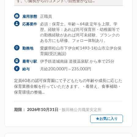
す。◇園長からのコメント◇自然豊かな山...
正職員
雇用形態
必須：保育士。年齢～64歳 定年を上限。学
応募要件
歴。経験等：あれば尚可保育所・幼稚園等で
の勤務経験があれば尚可未経験、ブランクの
ある方にも研修、フォロー体制あり。
愛媛県松山市下伊台町1493-1松山市立伊台保
勤務地
育園(受託施設)
伊予鉄道城南線 道後温泉駅 から車で25分
最寄り駅
月給200,000円～235,000円
給与
定員60名の認可保育園にて子どもたちの年齢や成長に応じた
保育業務全般を行っていただきます。・着替え、食事補助・
保育環境の整備...
期限： 2026年10月31日
- 飯田橋公共職業安定所
★お気に入り