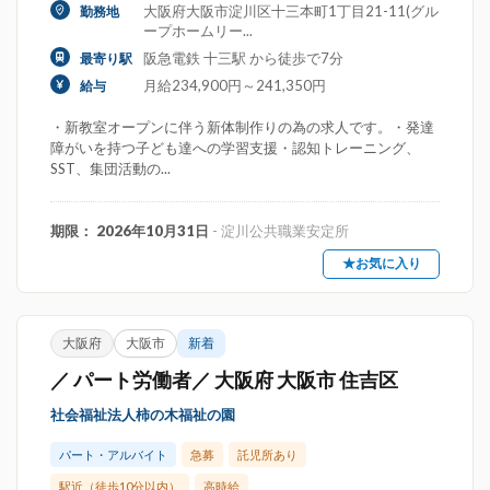
大阪府大阪市淀川区十三本町1丁目21-11(グル
勤務地
ープホームリー...
阪急電鉄 十三駅 から徒歩で7分
最寄り駅
月給234,900円～241,350円
給与
・新教室オープンに伴う新体制作りの為の求人です。・発達
障がいを持つ子ども達への学習支援・認知トレーニング、
SST、集団活動の...
期限： 2026年10月31日
- 淀川公共職業安定所
★お気に入り
大阪府
大阪市
新着
／ パート労働者／ 大阪府 大阪市 住吉区
社会福祉法人柿の木福祉の園
パート・アルバイト
急募
託児所あり
駅近（徒歩10分以内）
高時給