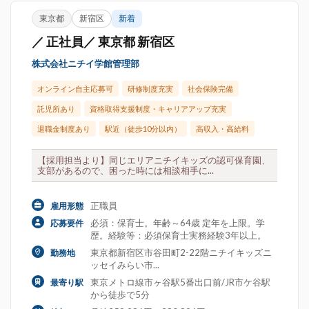
東京都
新宿区
新着
／ 正社員／ 東京都 新宿区
株式会社ニチイ学館管理部
オンライン自主応募可
研修制度充実
社会保険完備
託児所あり
資格取得支援制度・キャリアアップ充実
退職金制度あり
駅近（徒歩10分以内）
高収入・高給料
【採用担当より】同じエリアニチイキッズの認可保育園、
支部があるので、困った時には相談相手に...
正職員
雇用形態
必須：保育士。年齢～64歳 定年を上限。学
応募要件
歴。経験等：必須保育士実務経験3年以上。
東京都新宿区市谷田町2-22階ニチイキッズニ
勤務地
ッセイみらい市...
東京メトロ線市ヶ谷駅5番出口前/JR市ケ谷駅
最寄り駅
から徒歩で5分