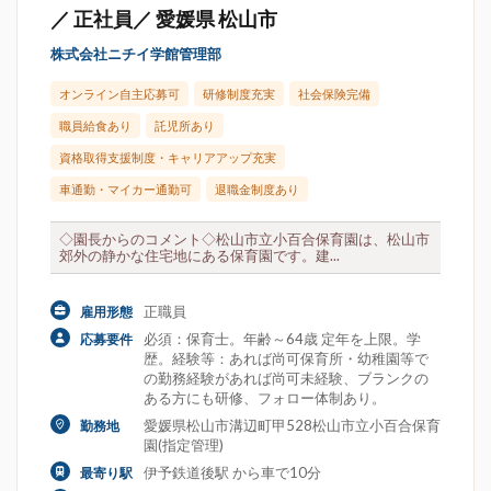
／ 正社員／ 愛媛県 松山市
株式会社ニチイ学館管理部
オンライン自主応募可
研修制度充実
社会保険完備
職員給食あり
託児所あり
資格取得支援制度・キャリアアップ充実
車通勤・マイカー通勤可
退職金制度あり
◇園長からのコメント◇松山市立小百合保育園は、松山市
郊外の静かな住宅地にある保育園です。建...
正職員
雇用形態
必須：保育士。年齢～64歳 定年を上限。学
応募要件
歴。経験等：あれば尚可保育所・幼稚園等で
の勤務経験があれば尚可未経験、ブランクの
ある方にも研修、フォロー体制あり。
愛媛県松山市溝辺町甲528松山市立小百合保育
勤務地
園(指定管理)
伊予鉄道後駅 から車で10分
最寄り駅