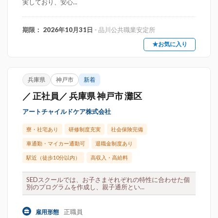
実しており、安心...
期限： 2026年10月31日
- 品川公共職業安定所
★お気に入り
兵庫県
神戸市
新着
／ 正社員／ 兵庫県 神戸市 灘区
アートチャイルドケア株式会社
寮・社宅あり
研修制度充実
社会保険完備
車通勤・マイカー通勤可
退職金制度あり
駅近（徒歩10分以内）
高収入・高給料
SEDスクールでは、お子さまそれぞれの特性に合わせた個
別のプログラムを作成し、親子通所とい...
正職員
雇用形態