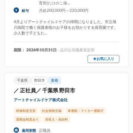
育所(たけのこ保...
月給200,000円～220,000円
給与
4月よりアートチャイルドケアの仲間になりました。市立旭
川病院で働く保護者様のお子様をお預かりする保育園です。
少人数で子どもた...
期限： 2026年10月31日
- 品川公共職業安定所
★お気に入り
千葉県
野田市
新着
／ 正社員／ 千葉県 野田市
アートチャイルドケア株式会社
研修制度充実
社会保険完備
車通勤・マイカー通勤可
退職金制度あり
高収入・高給料
正職員
雇用形態