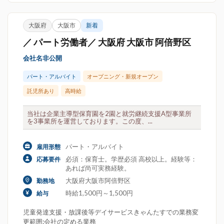
大阪府
大阪市
新着
／ パート労働者／ 大阪府 大阪市 阿倍野区
会社名非公開
パート・アルバイト
オープニング・新規オープン
託児所あり
高時給
当社は企業主導型保育園を2園と就労継続支援A型事業所
を3事業所を運営しております。この度、...
パート・アルバイト
雇用形態
必須：保育士。学歴必須 高校以上。経験等：
応募要件
あれば尚可実務経験。
大阪府大阪市阿倍野区
勤務地
時給1,500円～1,500円
給与
児童発達支援・放課後等デイサービスきゃんたすでの業務変
更範囲:会社の定める業務