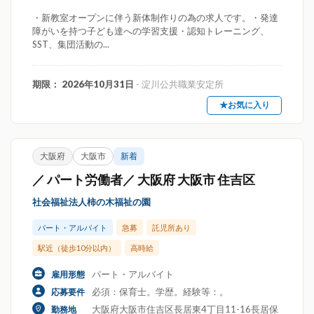
・新教室オープンに伴う新体制作りの為の求人です。・発達
障がいを持つ子ども達への学習支援・認知トレーニング、
SST、集団活動の...
期限： 2026年10月31日
- 淀川公共職業安定所
★お気に入り
大阪府
大阪市
新着
／ パート労働者／ 大阪府 大阪市 住吉区
社会福祉法人柿の木福祉の園
パート・アルバイト
急募
託児所あり
駅近（徒歩10分以内）
高時給
パート・アルバイト
雇用形態
必須：保育士。学歴。経験等：。
応募要件
大阪府大阪市住吉区長居東4丁目11-16長居保
勤務地