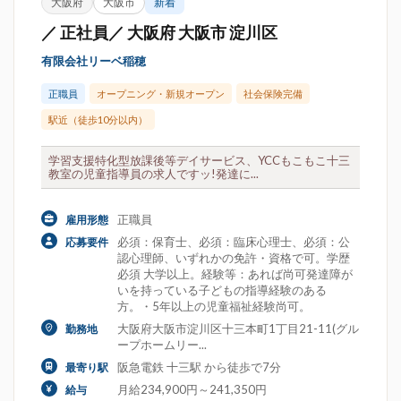
大阪府
大阪市
新着
／ 正社員／ 大阪府 大阪市 淀川区
有限会社リーベ稲穂
正職員
オープニング・新規オープン
社会保険完備
駅近（徒歩10分以内）
学習支援特化型放課後等デイサービス、YCCもこもこ十三
教室の児童指導員の求人ですッ!発達に...
正職員
雇用形態
必須：保育士、必須：臨床心理士、必須：公
応募要件
認心理師、いずれかの免許・資格で可。学歴
必須 大学以上。経験等：あれば尚可発達障が
いを持っている子どもの指導経験のある
方。・5年以上の児童福祉経験尚可。
大阪府大阪市淀川区十三本町1丁目21-11(グル
勤務地
ープホームリー...
阪急電鉄 十三駅 から徒歩で7分
最寄り駅
月給234,900円～241,350円
給与