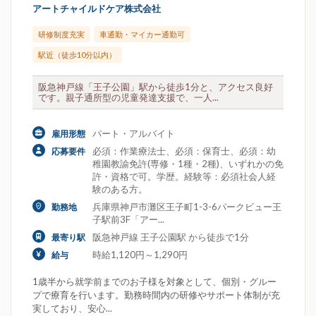
アートチャイルドケア株式会社
研修制度充実
車通勤・マイカー通勤可
駅近（徒歩10分以内）
阪急神戸線「王子公園」駅から徒歩1分と、アクセス良好
です。親子通所型の児童発達支援で、一人...
パート・アルバイト
雇用形態
必須：作業療法士、必須：保育士、必須：幼
応募要件
稚園教諭免許(専修・1種・2種)、いずれかの免
許・資格で可。学歴。経験等：必須社会人経
験のある方。
兵庫県神戸市灘区王子町1-3-6パークビュー王
勤務地
子駅前3F「アー...
阪急神戸線 王子公園駅 から徒歩で1分
最寄り駅
時給1,120円～1,290円
給与
1歳半から就学前までのお子様を対象として、個別・グルー
プで療育を行います。勤務時間内の研修やサポート体制が充
実しており、安心...