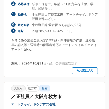
必須：保育士。年齢～61歳 定年を上限。学
応募要件
歴。経験等：。
千葉県野田市鶴奉228「アートチャイルドケア
勤務地
野田東部みどり...
東武野田線 愛宕駅 から徒歩で25分
最寄り駅
月給285,500円～325,500円
給与
保育に係る業務全般(定員100名)・保育書類の作成、連絡帳
等の記入等・送迎時の保護者対応※アートチャイルドケアは
アート引越セ...
期限： 2026年10月31日
- 品川公共職業安定所
★お気に入り
大阪府
枚方市
新着
／ 正社員／ 大阪府 枚方市
アートチャイルドケア株式会社