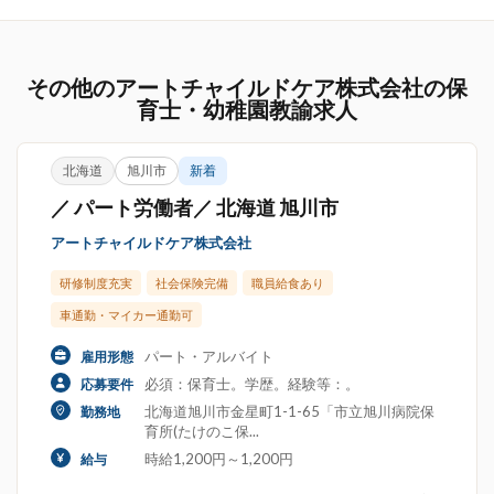
その他のアートチャイルドケア株式会社の保
育士・幼稚園教諭求人
北海道
旭川市
新着
／ パート労働者／ 北海道 旭川市
アートチャイルドケア株式会社
研修制度充実
社会保険完備
職員給食あり
車通勤・マイカー通勤可
パート・アルバイト
雇用形態
必須：保育士。学歴。経験等：。
応募要件
北海道旭川市金星町1-1-65「市立旭川病院保
勤務地
育所(たけのこ保...
時給1,200円～1,200円
給与