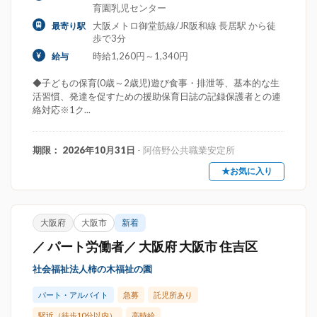
育園乳児センター
大阪メトロ御堂筋線/JR阪和線 長居駅 から徒
最寄り駅
歩で3分
時給1,260円～1,340円
給与
◆子どもの保育(0歳～2歳児)遊び食事・排泄等、基本的な生
活習慣、発達を促すための援助保育日誌の記録保護者との連
絡対応※1ク...
期限： 2026年10月31日
- 阿倍野公共職業安定所
★お気に入り
大阪府
大阪市
新着
／ パート労働者／ 大阪府 大阪市 住吉区
社会福祉法人柿の木福祉の園
パート・アルバイト
急募
託児所あり
駅近（徒歩10分以内）
高時給