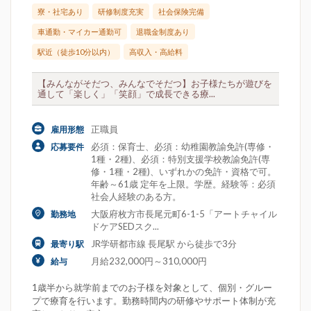
寮・社宅あり
研修制度充実
社会保険完備
車通勤・マイカー通勤可
退職金制度あり
駅近（徒歩10分以内）
高収入・高給料
【みんながそだつ、みんなでそだつ】お子様たちが遊びを
通して「楽しく」「笑顔」で成長できる療...
正職員
雇用形態
必須：保育士、必須：幼稚園教諭免許(専修・
応募要件
1種・2種)、必須：特別支援学校教諭免許(専
修・1種・2種)、いずれかの免許・資格で可。
年齢～61歳 定年を上限。学歴。経験等：必須
社会人経験のある方。
大阪府枚方市長尾元町6-1-5「アートチャイル
勤務地
ドケアSEDスク...
JR学研都市線 長尾駅 から徒歩で3分
最寄り駅
月給232,000円～310,000円
給与
1歳半から就学前までのお子様を対象として、個別・グルー
プで療育を行います。勤務時間内の研修やサポート体制が充