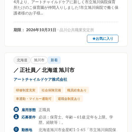
4月より、アートチャイルドケアに新しく市立旭川病院保育
所たけのこ保育園が仲間入りしました!市立旭川病院で働く保
護者様のお子様...
期限： 2026年10月31日
- 品川公共職業安定所
★お気に入り
北海道
旭川市
新着
／ 正社員／ 北海道 旭川市
アートチャイルドケア株式会社
研修制度充実
社会保険完備
職員給食あり
車通勤・マイカー通勤可
退職金制度あり
正職員
雇用形態
必須：保育士。年齢～61歳 定年を上限。学
応募要件
歴。経験等：。
北海道旭川市金星町1-1-65「市立旭川病院保
勤務地