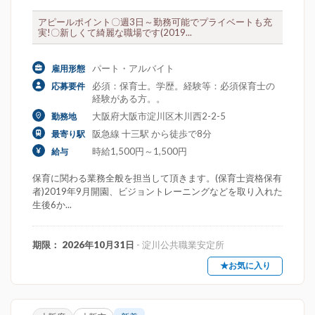
アピールポイント〇週3日～勤務可能でプライベートも充
実!〇新しくて綺麗な職場です(2019...
パート・アルバイト
雇用形態
必須：保育士。学歴。経験等：必須保育士の
応募要件
経験がある方。。
大阪府大阪市淀川区木川西2-2-5
勤務地
阪急線 十三駅 から徒歩で8分
最寄り駅
時給1,500円～1,500円
給与
保育に関わる業務全般を担当して頂きます。(保育士資格保有
者)2019年9月開園、ビジョントレーニングなどを取り入れた
生後6か...
期限： 2026年10月31日
- 淀川公共職業安定所
★お気に入り