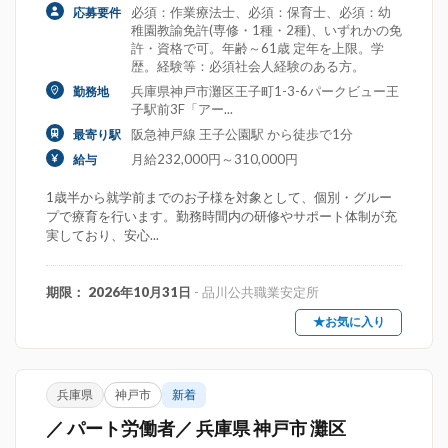
必須：作業療法士、必須：保育士、必須：幼
応募要件
稚園教諭免許(専修・1種・2種)、いずれかの免
許・資格で可。年齢～61歳 定年を上限。学
歴。経験等：必須社会人経験のある方。
兵庫県神戸市灘区王子町1-3-6パークビュー王
勤務地
子駅前3F「アー...
阪急神戸線 王子公園駅 から徒歩で1分
最寄り駅
月給232,000円～310,000円
給与
1歳半から就学前までのお子様を対象として、個別・グルー
プで療育を行います。勤務時間内の研修やサポート体制が充
実しており、安心...
期限： 2026年10月31日
- 品川公共職業安定所
★お気に入り
兵庫県
神戸市
新着
／ パート労働者／ 兵庫県 神戸市 灘区