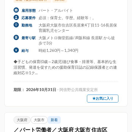
パート・アルバイト
雇用形態
必須：保育士。学歴。経験等：。
応募要件
大阪府大阪市住吉区長居東4丁目11-16長居保
勤務地
育園乳児センター
大阪メトロ御堂筋線/JR阪和線 長居駅 から徒
最寄り駅
歩で3分
時給1,260円～1,340円
給与
◆子どもの保育(0歳～2歳児)遊び食事・排泄等、基本的な生
活習慣、発達を促すための援助保育日誌の記録保護者との連
絡対応※1ク...
期限： 2026年10月31日
- 阿倍野公共職業安定所
★お気に入り
大阪府
大阪市
新着
／ パート労働者／ 大阪府 大阪市 住吉区