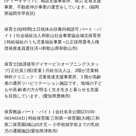
(ディーキャリア)、相談支援事業所、就労 定着支援
事業、不動産仲介事業の運営をしています。(福岡
県福岡市早良区)
保育士(短時間)土日祝休み扶養内相談可 パート・バ
イト | 社会福祉法人和歌山社会事業協会城北保育所
| 時給福祉のうち児童福祉事業 <公正採用選考人権
啓発推進員選任済>(和歌山県和歌山市)
保育士[放課後等デイサービスオープニングスタッ
フ] 正社員 | (医)里童 | 月給当法人は、2階が児童精
神科クリニック・児童発達支援事業所、1 階が高齢
者の通所リハビリテーション施設です。地域の子ど
もや高 齢者の方が明るく生き生きと暮らせる支援
を目指しています。(愛知県豊橋市)
保育教諭 パート・バイト | 会社名非公開(23100-
06146561) | 時給保育園 三和第一保育園(大縄)三和
第二保育園(城山)0才児～ 小学校就学前までの乳幼
児の通園施設(愛知県津島市)