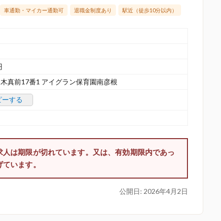
車通勤・マイカー通勤可
退職金制度あり
駅近（徒歩10分以内）
円
木真前17番1 アイグラン保育園南彦根
ピーする
求人は期限が切れています。又は、有効期限内であっ
げています。
公開日:
2026年4月2日