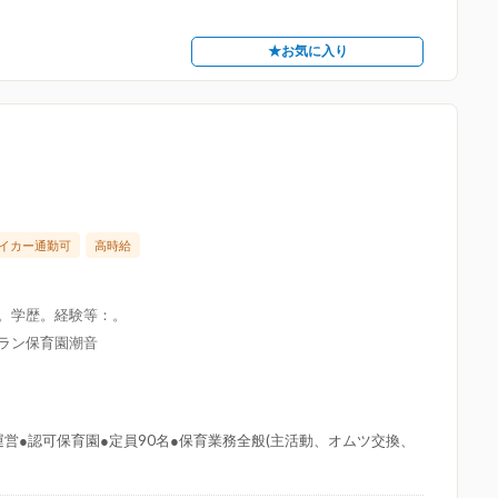
★お気に入り
イカー通勤可
高時給
限。学歴。経験等：。
グラン保育園潮音
営●認可保育園●定員90名●保育業務全般(主活動、オムツ交換、