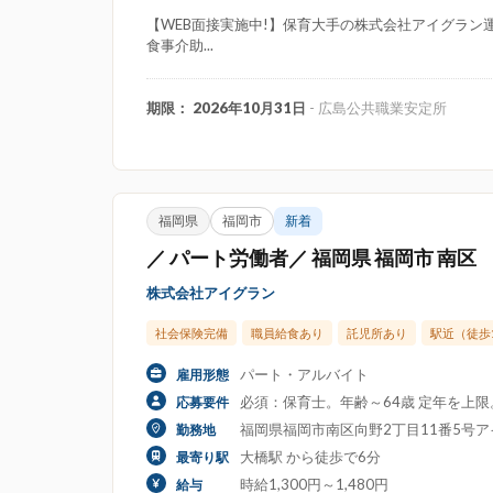
【WEB面接実施中!】保育大手の株式会社アイグラン運
食事介助...
期限： 2026年10月31日
- 広島公共職業安定所
福岡県
福岡市
新着
／ パート労働者／ 福岡県 福岡市 南区
株式会社アイグラン
社会保険完備
職員給食あり
託児所あり
駅近（徒歩
パート・アルバイト
雇用形態
必須：保育士。年齢～64歳 定年を上
応募要件
福岡県福岡市南区向野2丁目11番5号
勤務地
大橋駅 から徒歩で6分
最寄り駅
時給1,300円～1,480円
給与