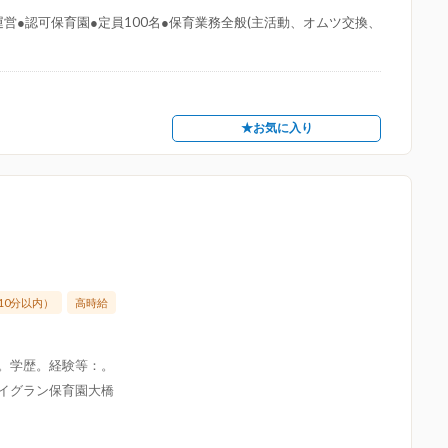
営●認可保育園●定員100名●保育業務全般(主活動、オムツ交換、
★お気に入り
10分以内）
高時給
限。学歴。経験等：。
アイグラン保育園大橋