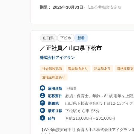
期限： 2026年10月31日
- 広島公共職業安定所
山口県
下松市
新着
／ 正社員／ 山口県 下松市
株式会社アイグラン
社会保険完備
職員給食あり
託児所あり
資格取得支
退職金制度あり
正職員
雇用形態
必須：保育士。年齢～64歳 定年を上
応募要件
山口県下松市潮音町3丁目12-15アイ
勤務地
下松駅 から車で8分
最寄り駅
月給213,000円～231,000円
給与
【WEB面接実施中!】保育大手の株式会社アイグラン運