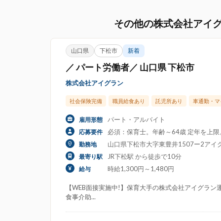
その他の株式会社アイ
山口県
下松市
新着
／ パート労働者／ 山口県 下松市
株式会社アイグラン
社会保険完備
職員給食あり
託児所あり
車通勤・マ
パート・アルバイト
雇用形態
必須：保育士。年齢～64歳 定年を上
応募要件
山口県下松市大字東豊井1507ー2アイ
勤務地
JR下松駅 から徒歩で10分
最寄り駅
時給1,300円～1,480円
給与
【WEB面接実施中!】保育大手の株式会社アイグラン運
食事介助...