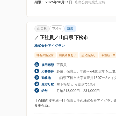
期限： 2026年10月31日
- 広島公共職業安定所
山口県
下松市
新着
／ 正社員／ 山口県 下松市
株式会社アイグラン
社会保険完備
職員給食あり
託児所あり
車通勤・マ
正職員
雇用形態
必須：保育士。年齢～64歳 定年を上
応募要件
山口県下松市大字東豊井1507ー2アイ
勤務地
JR下松駅 から徒歩で10分
最寄り駅
月給213,000円～231,000円
給与
【WEB面接実施中!】保育大手の株式会社アイグラン運
食事介助...