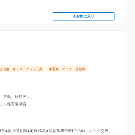
★お気に入り
援制度・キャリアアップ充実
車通勤・マイカー通勤可
限。学歴。経験等：。
グラン保育園潮音
営●認可保育園●定員90名●保育業務全般(主活動、オムツ交換、