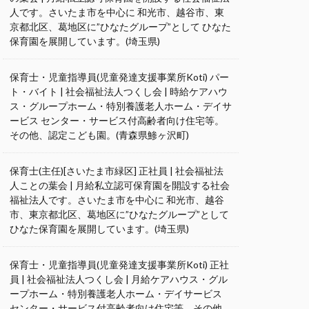
人です。さいたま市を中心に 和光市、越谷市、東
京都北区、葛地区に”ひなたグループ”として ひなた
保育園を展開しています。(埼玉県)
保育士・児童指導員(児童発達支援事業所Koti) パー
ト・バイト | 社会福祉法人つくし会 | 時給ケアハウ
ス・グループホーム・特別養護老人ホーム・デイサ
ービス センター・サービス付高齢者向け住宅等。
その他、認定こども園。(青森県鯵ヶ沢町)
保育士(主任)[さいたま市緑区] 正社員 | 社会福祉法
人ことの葉会 | 月給私立認可保育園を開設する社会
福祉法人です。さいたま市を中心に 和光市、越谷
市、東京都北区、葛地区に”ひなたグループ”として
ひなた保育園を展開しています。(埼玉県)
保育士・児童指導員(児童発達支援事業所Koti) 正社
員 | 社会福祉法人つくし会 | 月給ケアハウス・グル
ープホーム・特別養護老人ホーム・デイサービス
センター・サービス付高齢者向け住宅等。その他、