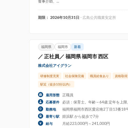
食事介助、...
期限： 2026年10月31日
- 広島公共職業安定所
福岡県
福岡市
新着
／ 正社員／ 福岡県 福岡市 西区
株式会社アイグラン
研修制度充実
社会保険完備
職員給食あり
資格取得
駅近（徒歩10分以内）
正職員
雇用形態
必須：保育士。年齢～64歳 定年を上
応募要件
福岡県福岡市西区愛宕南2丁目13番1
勤務地
姪浜駅 から徒歩で7分
最寄り駅
月給223,000円～241,000円
給与