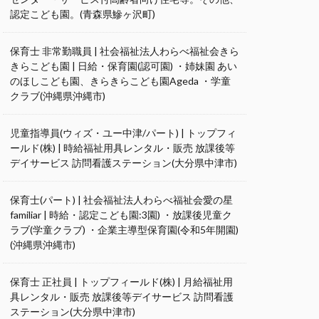
認定こども園。(青森県鰺ヶ沢町)
保育士 非常勤職員 | 社会福祉法人わらべ福祉会きら
きらこども園 | 日給・保育園(認可園) ・姉妹園 あい
のほしこども園、きらきらこども園Ageda ・学童
クラブ(沖縄県沖縄市)
児童指導員(ウィズ・ユー中津/パート) | トップフィ
ールド(株) | 時給福祉用具レンタル・販売 放課後等
デイサービス 訪問看護ステーション(大分県中津市)
保育士(パート) | 社会福祉法人わらべ福祉会愛の星
familiar | 時給・認定こども園:3園) ・放課後児童ク
ラブ(学童クラブ) ・企業主導型保育園(令和5年開園)
(沖縄県沖縄市)
保育士 正社員 | トップフィールド(株) | 月給福祉用
具レンタル・販売 放課後等デイサービス 訪問看護
ステーション(大分県中津市)