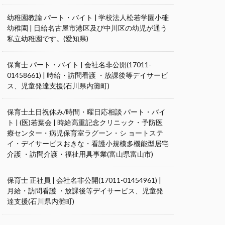
幼稚園教諭 パート・バイト | 学校法人松若学園小碓
幼稚園 | 日給名古屋市港区及び中川区の幼児が通う
私立幼稚園です。(愛知県)
保育士 パート・バイト | 会社名非公開(17011-
01458661) | 時給・訪問看護 ・放課後等デイサービ
ス、児童発達支援(石川県内灘町)
保育士土日祝休み/時間・曜日応相談 パート・バイ
ト | (医)若葉会 | 時給高重記念クリニック・予防医
療センター・病児保育室ラグーン・シ ョートステ
イ・デイサービスおきな・看護小規模多機能型居宅
介護 ・訪問介護・福祉用具事業(富山県富山市)
保育士 正社員 | 会社名非公開(17011-01454961) |
月給・訪問看護 ・放課後等デイサービス、児童発
達支援(石川県内灘町)