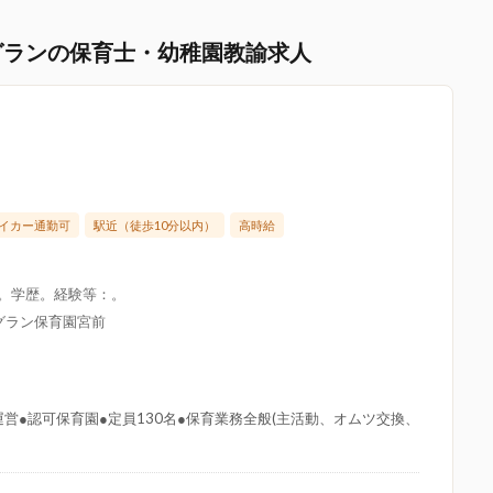
グランの保育士・幼稚園教諭求人
イカー通勤可
駅近（徒歩10分以内）
高時給
限。学歴。経験等：。
グラン保育園宮前
営●認可保育園●定員130名●保育業務全般(主活動、オムツ交換、