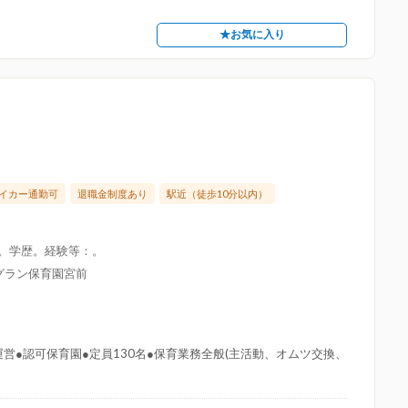
★お気に入り
イカー通勤可
退職金制度あり
駅近（徒歩10分以内）
限。学歴。経験等：。
グラン保育園宮前
営●認可保育園●定員130名●保育業務全般(主活動、オムツ交換、