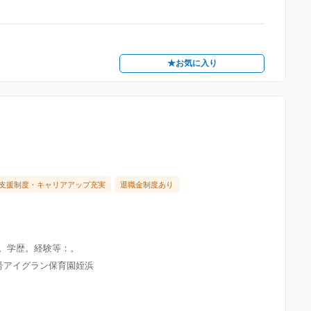
★お気に入り
支援制度・キャリアアップ充実
退職金制度あり
限。学歴。経験等：。
8号アイグラン保育園姪浜