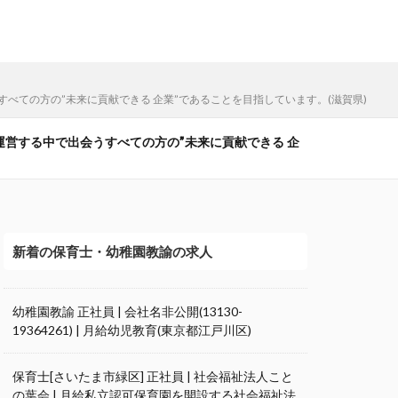
うすべての方の”未来に貢献できる 企業”であることを目指しています。(滋賀県)
を運営する中で出会うすべての方の”未来に貢献できる 企
新着の保育士・幼稚園教諭の求人
幼稚園教諭 正社員 | 会社名非公開(13130-
19364261) | 月給幼児教育(東京都江戸川区)
保育士[さいたま市緑区] 正社員 | 社会福祉法人こと
の葉会 | 月給私立認可保育園を開設する社会福祉法