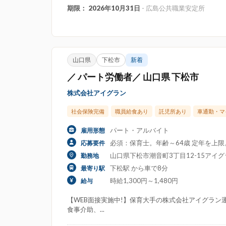
期限： 2026年10月31日
- 広島公共職業安定所
山口県
下松市
新着
／ パート労働者／ 山口県 下松市
株式会社アイグラン
社会保険完備
職員給食あり
託児所あり
車通勤・マ
パート・アルバイト
雇用形態
必須：保育士。年齢～64歳 定年を上
応募要件
山口県下松市潮音町3丁目12-15アイ
勤務地
下松駅 から車で8分
最寄り駅
時給1,300円～1,480円
給与
【WEB面接実施中!】保育大手の株式会社アイグラン運
食事介助、...