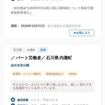
・担任教諭*令和8年9月以降入職(入職時期について相談可)変
更範囲:変更なし
期限： 2026年10月31日
- 名古屋南公共職業安定所
★お気に入り
石川県
内灘町
新着
／ パート労働者／ 石川県 内灘町
会社名非公開
車通勤・マイカー通勤可
退職金制度あり
高時給
子どもたち一人ひとりに寄り添いながら、楽しく安心でき
る居場所づくりを行っています。
パート・アルバイト
雇用形態