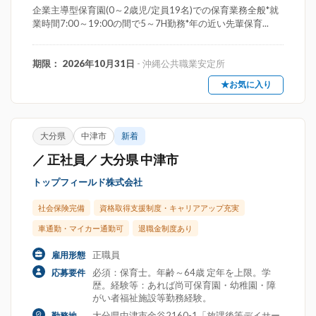
企業主導型保育園(0～2歳児/定員19名)での保育業務全般*就
業時間7:00～19:00の間で5～7H勤務*年の近い先輩保育...
期限： 2026年10月31日
- 沖縄公共職業安定所
★お気に入り
大分県
中津市
新着
／ 正社員／ 大分県 中津市
トップフィールド株式会社
社会保険完備
資格取得支援制度・キャリアアップ充実
車通勤・マイカー通勤可
退職金制度あり
正職員
雇用形態
必須：保育士。年齢～64歳 定年を上限。学
応募要件
歴。経験等：あれば尚可保育園・幼稚園・障
がい者福祉施設等勤務経験。
大分県中津市金谷2160-1「放課後等デイサー
勤務地