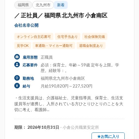
福岡県
北九州市
新着
／ 正社員／ 福岡県 北九州市 小倉南区
会社名非公開
オンライン自主応募可
住宅手当あり
社会保険完備
見学OK
車通勤・マイカー通勤可
退職金制度あり
正職員
雇用形態
必須：保育士。年齢～59歳 定年を上限。学
応募要件
歴。経験等：。
福岡県北九州市小倉南区
勤務地
月給190,820円～227,520円
給与
・生活支援員は、介護福祉士、児童指導員、保育士、生活支
援員等が連携し、入所されている方ひとりひとりのことを大
切に考え、看護師...
期限： 2026年10月31日
- 小倉公共職業安定所
★お気に入り