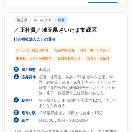
埼玉県
さいたま市
新着
／ 正社員／ 埼玉県 さいたま市 緑区
社会福祉法人ことの葉会
オンライン自主応募可
社会保険完備
賞与・ボーナスあり
車通勤・マイカー通勤可
退職金制度あり
高収入・高給料
正職員
雇用形態
必須：保育士。年齢～59歳 定年を上限。学
応募要件
歴。経験等：必須・保育士等キャリアアップ
研修「専門分野別研修3分野+マネジメント研
修」修了・歓迎要件主任経験のある方。
埼玉県さいたま市緑区大字大門1278「さいた
勤務地
まひなた保育園」
JR武蔵野線 東川口駅 から徒歩で15分
最寄り駅
月給300,500円～300,500円
給与
・認可保育園での保育業務全般・主任保育士としての業務全