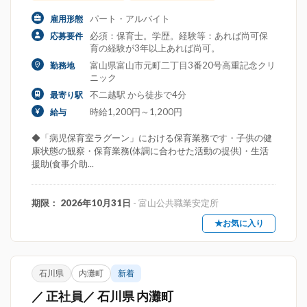
パート・アルバイト
雇用形態
必須：保育士。学歴。経験等：あれば尚可保
応募要件
育の経験が3年以上あれば尚可。
富山県富山市元町二丁目3番20号高重記念クリ
勤務地
ニック
不二越駅 から徒歩で4分
最寄り駅
時給1,200円～1,200円
給与
◆「病児保育室ラグーン」における保育業務です・子供の健
康状態の観察・保育業務(体調に合わせた活動の提供)・生活
援助(食事介助...
期限： 2026年10月31日
- 富山公共職業安定所
★お気に入り
石川県
内灘町
新着
／ 正社員／ 石川県 内灘町