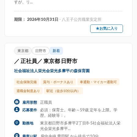
すが、リ...
期限： 2026年10月31日
- 八王子公共職業安定所
★お気に入り
東京都
日野市
新着
／ 正社員／ 東京都 日野市
社会福祉法人栄光会栄光多摩平の森保育園
社会保険完備
賞与・ボーナスあり
車通勤・マイカー通勤可
退職金制度あり
駅近（徒歩10分以内）
正職員
雇用形態
必須：保育士。年齢～59歳 定年を上限。学
応募要件
歴。経験等：。
東京都日野市多摩平2丁目8-5社会福祉法人栄
勤務地
光会栄光多摩平...
JR中央線 豊田駅 から徒歩で10分
最寄り駅