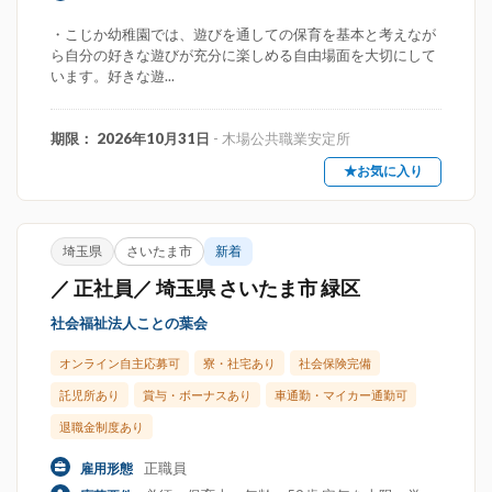
・こじか幼稚園では、遊びを通しての保育を基本と考えなが
ら自分の好きな遊びが充分に楽しめる自由場面を大切にして
います。好きな遊...
期限： 2026年10月31日
- 木場公共職業安定所
★お気に入り
埼玉県
さいたま市
新着
／ 正社員／ 埼玉県 さいたま市 緑区
社会福祉法人ことの葉会
オンライン自主応募可
寮・社宅あり
社会保険完備
託児所あり
賞与・ボーナスあり
車通勤・マイカー通勤可
退職金制度あり
正職員
雇用形態