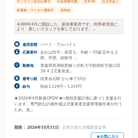
オンライン自主応募可
社会保険完備
見学OK
託児所あり
車通勤・マイカー通勤可
高時給
令和8年4月に開設した、新規事業所です。利用者増員に
より、新しいスタッフを探しております。...
パート・アルバイト
雇用形態
あれば尚可：保育士。年齢～59歳 定年を上
応募要件
限。学歴。経験等：。
青森県西津軽郡鯵ヶ沢町大字館前町字後口田
勤務地
28-4【児童発達...
陸奥赤石駅 から車で10分
最寄り駅
時給1,124円～1,319円
給与
★2026年4月新規OPEN!★○個別支援計画に基づく支援を行
います。専門的な計画作成は児童発達支援管理責任者が行う
ため、直...
期限： 2026年10月31日
- 五所川原公共職業安定所
★お気に入り