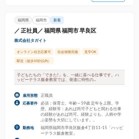
福岡県
福岡市
新着
／ 正社員／ 福岡県 福岡市 早良区
株式会社タガイト
オンライン自主応募可
社会保険完備
見学OK
駅近（徒歩10分以内）
子どもたちの「できた!」を、一緒に喜べる仕事です。ハ
ッピーテラス飯倉教室では、発達に特性の...
正職員
雇用形態
必須：保育士。年齢～59歳 定年を上限。学
応募要件
歴。経験等：あれば尚可子どもと関わる仕事
の経験があれば尚可。経験よりも、人柄や学
ぶ姿勢を大切にしています。。
福岡県福岡市早良区飯倉4丁目11-15「ハッピ
勤務地
ーテラス飯倉教室」