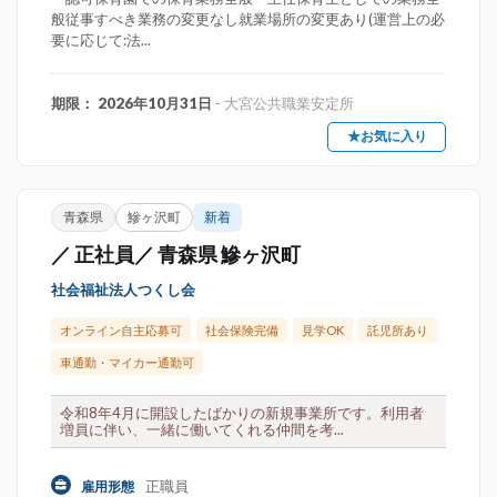
般従事すべき業務の変更なし就業場所の変更あり(運営上の必
要に応じて:法...
期限： 2026年10月31日
- 大宮公共職業安定所
★お気に入り
青森県
鰺ヶ沢町
新着
／ 正社員／ 青森県 鰺ヶ沢町
社会福祉法人つくし会
オンライン自主応募可
社会保険完備
見学OK
託児所あり
車通勤・マイカー通勤可
令和8年4月に開設したばかりの新規事業所です。利用者
増員に伴い、一緒に働いてくれる仲間を考...
正職員
雇用形態