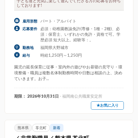
子ども達と元気に楽しく遊んでくださる方の応募をお待ち
しております!
パート・アルバイト
雇用形態
必須：幼稚園教諭免許(専修・1種・2種)、必
応募要件
須：保育士、いずれかの免許・資格で可。学
歴必須 短大以上。経験等：。
福岡県大野城市
勤務地
時給1,250円～1,250円
給与
園児の延長保育に従事・室内外の遊びやお昼寝の見守り・環
境整備・職員は複数名体制勤務時間や日数は相談の上、決め
ていきます。お子...
期限： 2026年10月31日
- 福岡南公共職業安定所
★お気に入り
熊本県
苓北町
新着