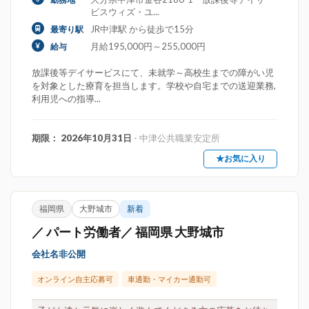
ビスウィズ・ユ...
JR中津駅 から徒歩で15分
最寄り駅
月給195,000円～255,000円
給与
放課後等デイサービスにて、未就学～高校生までの障がい児
を対象とした療育を担当します。学校や自宅までの送迎業務,
利用児への指導...
期限： 2026年10月31日
- 中津公共職業安定所
★お気に入り
福岡県
大野城市
新着
／ パート労働者／ 福岡県 大野城市
会社名非公開
オンライン自主応募可
車通勤・マイカー通勤可