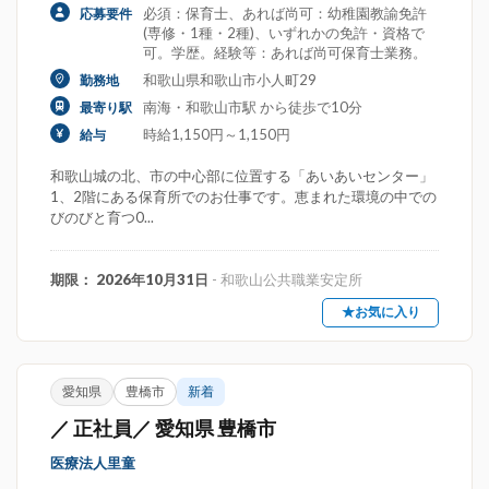
必須：保育士、あれば尚可：幼稚園教諭免許
応募要件
(専修・1種・2種)、いずれかの免許・資格で
可。学歴。経験等：あれば尚可保育士業務。
和歌山県和歌山市小人町29
勤務地
南海・和歌山市駅 から徒歩で10分
最寄り駅
時給1,150円～1,150円
給与
和歌山城の北、市の中心部に位置する「あいあいセンター」
1、2階にある保育所でのお仕事です。恵まれた環境の中での
びのびと育つ0...
期限： 2026年10月31日
- 和歌山公共職業安定所
★お気に入り
愛知県
豊橋市
新着
／ 正社員／ 愛知県 豊橋市
医療法人里童