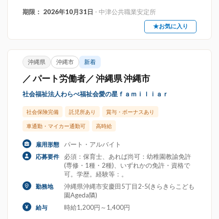
期限： 2026年10月31日
- 中津公共職業安定所
★お気に入り
沖縄県
沖縄市
新着
／ パート労働者／ 沖縄県 沖縄市
社会福祉法人わらべ福祉会愛の星ｆａｍｉｌｉａｒ
社会保険完備
託児所あり
賞与・ボーナスあり
車通勤・マイカー通勤可
高時給
パート・アルバイト
雇用形態
必須：保育士、あれば尚可：幼稚園教諭免許
応募要件
(専修・1種・2種)、いずれかの免許・資格で
可。学歴。経験等：。
沖縄県沖縄市安慶田5丁目2-5(きらきらこども
勤務地
園Ageda隣)
時給1,200円～1,400円
給与