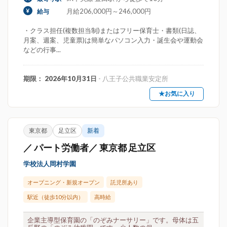
月給206,000円～246,000円
給与
・クラス担任(複数担当制)またはフリー保育士・書類(日誌、
月案、週案、児童票)は簡単なパソコン入力・誕生会や運動会
などの行事...
期限： 2026年10月31日
- 八王子公共職業安定所
★お気に入り
東京都
足立区
新着
／ パート労働者／ 東京都 足立区
学校法人岡村学園
オープニング・新規オープン
託児所あり
駅近（徒歩10分以内）
高時給
企業主導型保育園の「のぞみナーサリー」です。母体は五