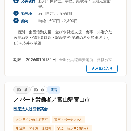
必須：保育士。学歴。経験等：必須児童指
応募要件
導。
石川県河北郡内灘町
勤務地
時給1,500円～2,300円
給与
・個別・集団活動支援・遊びや発達支援・食事・排泄介助・
送迎添乗・保護者対応・記録業務(業務の変更範囲:変更な
し)※応募を希望...
期限： 2026年10月31日
- 金沢公共職業安定所 津幡分室
★お気に入り
富山県
富山市
新着
／ パート労働者／ 富山県 富山市
医療法人社団若葉会
オンライン自主応募可
賞与・ボーナスあり
車通勤・マイカー通勤可
駅近（徒歩10分以内）