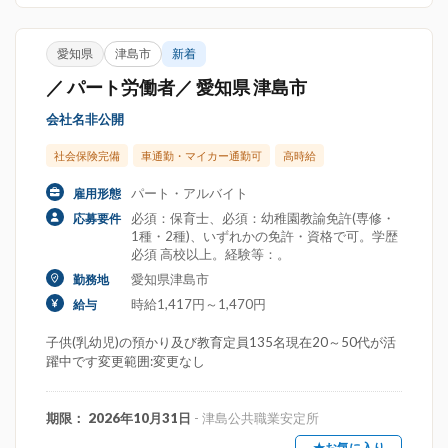
愛知県
津島市
新着
／ パート労働者／ 愛知県 津島市
会社名非公開
社会保険完備
車通勤・マイカー通勤可
高時給
パート・アルバイト
雇用形態
必須：保育士、必須：幼稚園教諭免許(専修・
応募要件
1種・2種)、いずれかの免許・資格で可。学歴
必須 高校以上。経験等：。
愛知県津島市
勤務地
時給1,417円～1,470円
給与
子供(乳幼児)の預かり及び教育定員135名現在20～50代が活
躍中です変更範囲:変更なし
期限： 2026年10月31日
- 津島公共職業安定所
★お気に入り