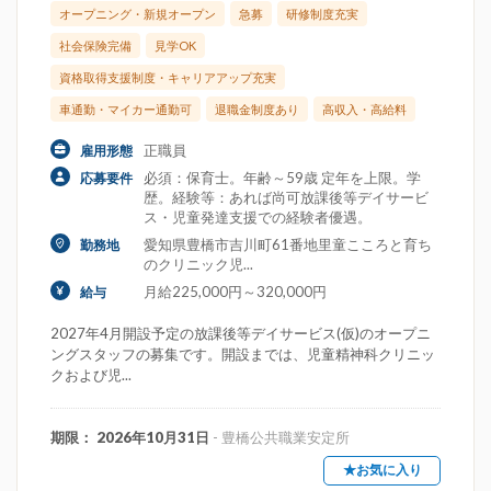
オープニング・新規オープン
急募
研修制度充実
社会保険完備
見学OK
資格取得支援制度・キャリアアップ充実
車通勤・マイカー通勤可
退職金制度あり
高収入・高給料
正職員
雇用形態
必須：保育士。年齢～59歳 定年を上限。学
応募要件
歴。経験等：あれば尚可放課後等デイサービ
ス・児童発達支援での経験者優遇。
愛知県豊橋市吉川町61番地里童こころと育ち
勤務地
のクリニック児...
月給225,000円～320,000円
給与
2027年4月開設予定の放課後等デイサービス(仮)のオープニ
ングスタッフの募集です。開設までは、児童精神科クリニッ
クおよび児...
期限： 2026年10月31日
- 豊橋公共職業安定所
★お気に入り