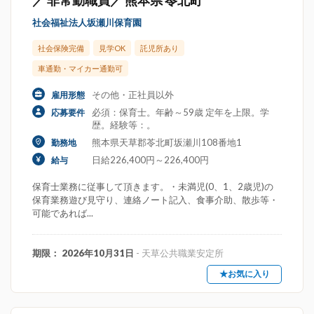
／ 非常勤職員／ 熊本県 苓北町
社会福祉法人坂瀬川保育園
社会保険完備
見学OK
託児所あり
車通勤・マイカー通勤可
その他・正社員以外
雇用形態
必須：保育士。年齢～59歳 定年を上限。学
応募要件
歴。経験等：。
熊本県天草郡苓北町坂瀬川108番地1
勤務地
日給226,400円～226,400円
給与
保育士業務に従事して頂きます。・未満児(0、1、2歳児)の
保育業務遊び見守り、連絡ノート記入、食事介助、散歩等・
可能であれば...
期限： 2026年10月31日
- 天草公共職業安定所
★お気に入り