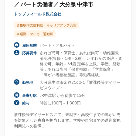
／ パート労働者／ 大分県 中津市
トップフィールド株式会社
資格取得支援制度・キャリアアップ充実
車通勤・マイカー通勤可
パート・アルバイト
雇用形態
あれば尚可：保育士、あれば尚可：幼稚園教
応募要件
諭免許(専修・1種・2種)、いずれかの免許・資
格で可。年齢～64歳 定年を上限。学歴。経験
等：あれば尚可「保育補助」「学童保育」
「障がい者福祉施設」等勤務経験。
大分県中津市金谷2160-1「放課後等デイサー
勤務地
ビスウィズ・ユ...
JR中津駅 から徒歩で15分
最寄り駅
時給1,100円～1,300円
給与
放課後等デイサービスにて、未就学～高校生までの障がい児
を対象とした療育を担当します。学校や自宅までの送迎業務,
利用児への指導...