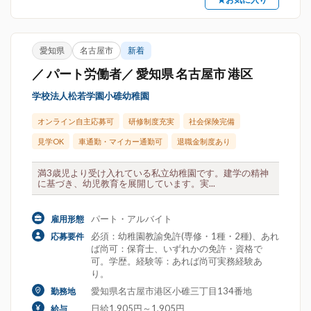
愛知県
名古屋市
新着
／ パート労働者／ 愛知県 名古屋市 港区
学校法人松若学園小碓幼稚園
オンライン自主応募可
研修制度充実
社会保険完備
見学OK
車通勤・マイカー通勤可
退職金制度あり
満3歳児より受け入れている私立幼稚園です。建学の精神
に基づき、幼児教育を展開しています。実...
パート・アルバイト
雇用形態
必須：幼稚園教諭免許(専修・1種・2種)、あれ
応募要件
ば尚可：保育士、いずれかの免許・資格で
可。学歴。経験等：あれば尚可実務経験あ
り。
愛知県名古屋市港区小碓三丁目134番地
勤務地
日給1,905円～1,905円
給与