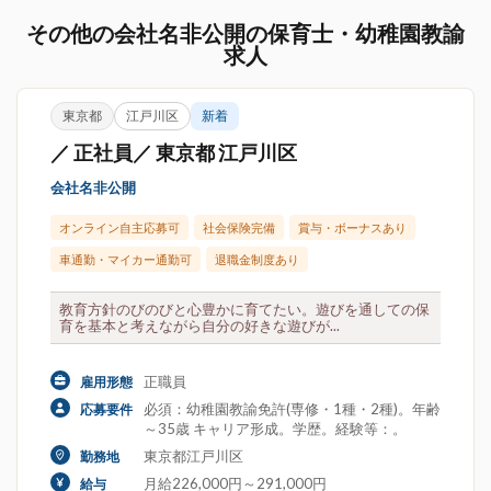
その他の会社名非公開の保育士・幼稚園教諭
求人
東京都
江戸川区
新着
／ 正社員／ 東京都 江戸川区
会社名非公開
オンライン自主応募可
社会保険完備
賞与・ボーナスあり
車通勤・マイカー通勤可
退職金制度あり
教育方針のびのびと心豊かに育てたい。遊びを通しての保
育を基本と考えながら自分の好きな遊びが...
正職員
雇用形態
必須：幼稚園教諭免許(専修・1種・2種)。年齢
応募要件
～35歳 キャリア形成。学歴。経験等：。
東京都江戸川区
勤務地
月給226,000円～291,000円
給与