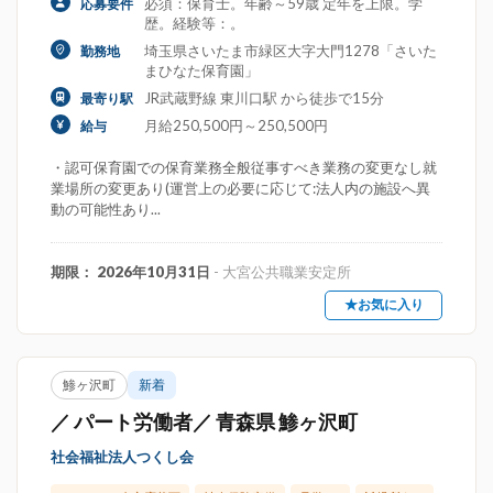
必須：保育士。年齢～59歳 定年を上限。学
応募要件
歴。経験等：。
埼玉県さいたま市緑区大字大門1278「さいた
勤務地
まひなた保育園」
JR武蔵野線 東川口駅 から徒歩で15分
最寄り駅
月給250,500円～250,500円
給与
・認可保育園での保育業務全般従事すべき業務の変更なし就
業場所の変更あり(運営上の必要に応じて:法人内の施設へ異
動の可能性あり...
期限： 2026年10月31日
- 大宮公共職業安定所
★お気に入り
鯵ヶ沢町
新着
／ パート労働者／ 青森県 鯵ヶ沢町
社会福祉法人つくし会