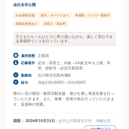
会社名非公開
社会保険完備
賞与・ボーナスあり
車通勤・マイカー通勤可
退職金制度あり
高収入・高給料
子どもたち一人ひとりに寄り添いながら、楽しく安心でき
る居場所づくりを行っています。
正職員
雇用形態
必須：保育士。年齢～64歳 定年を上限。学
応募要件
歴。経験等：必須児童指導。
石川県河北郡内灘町
勤務地
月給230,000円～350,000円
給与
障がい児の個別・集団活動支援・遊びを通し発達支援を行っ
ていただきます。また、食事・排泄介助を行っていただきま
す。送迎時の同乗...
期限： 2026年10月31日
- 金沢公共職業安定所 津幡分室