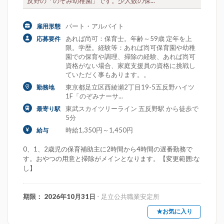
反野の「のぞみ幼稚園」です。少人数の保...
パート・アルバイト
雇用形態
あれば尚可：保育士。年齢～59歳 定年を上
応募要件
限。学歴。経験等：あれば尚可保育園や幼稚
園での保育や調理、掃除の経験、あれば尚可
資格がない場合、家庭支援員の資格に挑戦し
ていただく事もあります。。
東京都足立区西綾瀬2丁目19-5五反野ハイツ
勤務地
1F「のぞみナーサ...
東武スカイツリーライン 五反野駅 から徒歩で
最寄り駅
5分
時給1,350円～1,450円
給与
0、1、2歳児の保育補助主に2時間から4時間の遅番勤務で
す。おやつの用意と掃除がメインとなります。【変更範囲:な
し】
期限： 2026年10月31日
- 足立公共職業安定所
★お気に入り