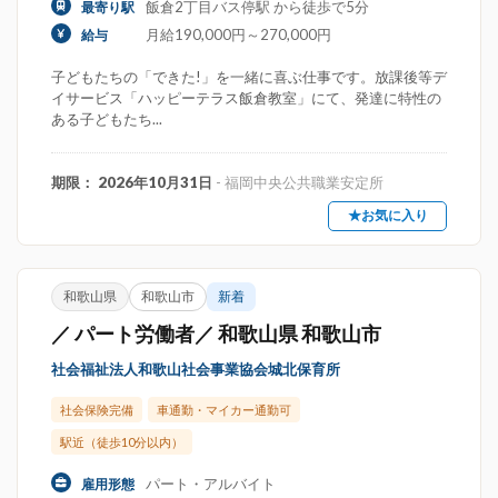
飯倉2丁目バス停駅 から徒歩で5分
最寄り駅
月給190,000円～270,000円
給与
子どもたちの「できた!」を一緒に喜ぶ仕事です。放課後等デ
イサービス「ハッピーテラス飯倉教室」にて、発達に特性の
ある子どもたち...
期限： 2026年10月31日
- 福岡中央公共職業安定所
★お気に入り
和歌山県
和歌山市
新着
／ パート労働者／ 和歌山県 和歌山市
社会福祉法人和歌山社会事業協会城北保育所
社会保険完備
車通勤・マイカー通勤可
駅近（徒歩10分以内）
パート・アルバイト
雇用形態