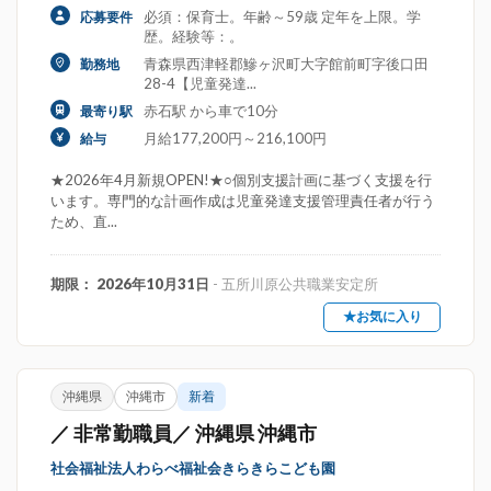
必須：保育士。年齢～59歳 定年を上限。学
応募要件
歴。経験等：。
青森県西津軽郡鰺ヶ沢町大字館前町字後口田
勤務地
28-4【児童発達...
赤石駅 から車で10分
最寄り駅
月給177,200円～216,100円
給与
★2026年4月新規OPEN!★○個別支援計画に基づく支援を行
います。専門的な計画作成は児童発達支援管理責任者が行う
ため、直...
期限： 2026年10月31日
- 五所川原公共職業安定所
★お気に入り
沖縄県
沖縄市
新着
／ 非常勤職員／ 沖縄県 沖縄市
社会福祉法人わらべ福祉会きらきらこども園