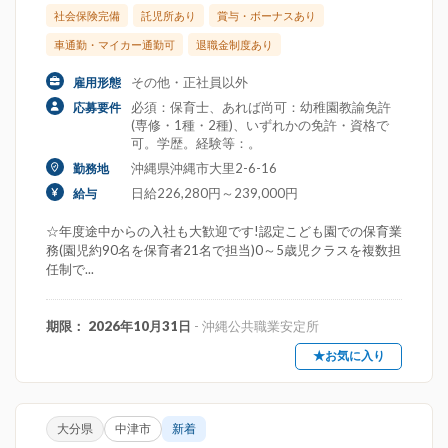
社会保険完備
託児所あり
賞与・ボーナスあり
車通勤・マイカー通勤可
退職金制度あり
その他・正社員以外
雇用形態
必須：保育士、あれば尚可：幼稚園教諭免許
応募要件
(専修・1種・2種)、いずれかの免許・資格で
可。学歴。経験等：。
沖縄県沖縄市大里2-6-16
勤務地
日給226,280円～239,000円
給与
☆年度途中からの入社も大歓迎です!認定こども園での保育業
務(園児約90名を保育者21名で担当)0～5歳児クラスを複数担
任制で...
期限： 2026年10月31日
- 沖縄公共職業安定所
★お気に入り
大分県
中津市
新着