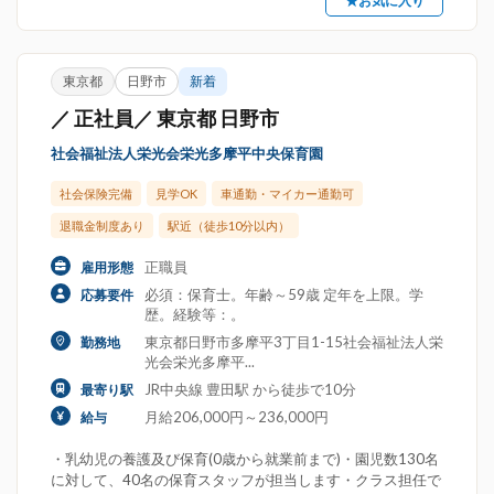
★お気に入り
東京都
日野市
新着
／ 正社員／ 東京都 日野市
社会福祉法人栄光会栄光多摩平中央保育園
社会保険完備
見学OK
車通勤・マイカー通勤可
退職金制度あり
駅近（徒歩10分以内）
正職員
雇用形態
必須：保育士。年齢～59歳 定年を上限。学
応募要件
歴。経験等：。
東京都日野市多摩平3丁目1-15社会福祉法人栄
勤務地
光会栄光多摩平...
JR中央線 豊田駅 から徒歩で10分
最寄り駅
月給206,000円～236,000円
給与
・乳幼児の養護及び保育(0歳から就業前まで)・園児数130名
に対して、40名の保育スタッフが担当します・クラス担任で