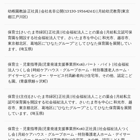
幼稚園教諭 正社員 | 会社名非公開(13130-19364261) | 月給幼児教育(東京
都江戸川区)
保育士[さいたま市緑区] 正社員 | 社会福祉法人ことの葉会 | 月給私立認可保
育園を開設する社会福祉法人です。さいたま市を中心に 和光市、越谷市、
東京都北区、葛地区に”ひなたグループ”として ひなた保育園を展開してい
ます。(埼玉県)
保育士・児童指導員(児童発達支援事業所Koti) パート・バイト | 社会福祉
法人つくし会 | 時給ケアハウス・グループホーム・特別養護老人ホーム・
デイサービス センター・サービス付高齢者向け住宅等。その他、認定こど
も園。(青森県鯵ヶ沢町)
保育士(主任)[さいたま市緑区] 正社員 | 社会福祉法人ことの葉会 | 月給私立
認可保育園を開設する社会福祉法人です。さいたま市を中心に 和光市、越
谷市、東京都北区、葛地区に”ひなたグループ”として ひなた保育園を展開
しています。(埼玉県)
保育士・児童指導員(児童発達支援事業所Koti) 正社員 | 社会福祉法人つく
し会 | 月給ケアハウス・グループホーム・特別養護老人ホーム・デイサー
ビス センター・サービス付高齢者向け住宅等。その他、認定こども園。