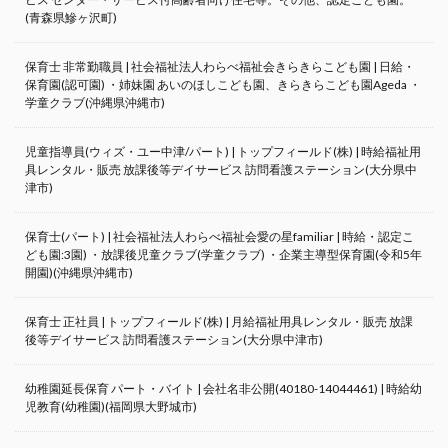
(青森県鰺ヶ沢町)
保育士 非常勤職員 | 社会福祉法人わらべ福祉会きらきらこども園 | 日給・
保育園(認可園) ・姉妹園 あいのほしこども園、きらきらこども園Ageda ・
学童クラブ(沖縄県沖縄市)
児童指導員(ウィズ・ユー中津/パート) | トップフィールド(株) | 時給福祉用
具レンタル・販売 放課後等デイサービス 訪問看護ステーション(大分県中
津市)
保育士(パート) | 社会福祉法人わらべ福祉会愛の星familiar | 時給・認定こ
ども園:3園) ・放課後児童クラブ(学童クラブ) ・企業主導型保育園(令和5年
開園)(沖縄県沖縄市)
保育士 正社員 | トップフィールド(株) | 月給福祉用具レンタル・販売 放課
後等デイサービス 訪問看護ステーション(大分県中津市)
幼稚園延長保育 パート・バイト | 会社名非公開(40180-14044461) | 時給幼
児教育(幼稚園)(福岡県大野城市)