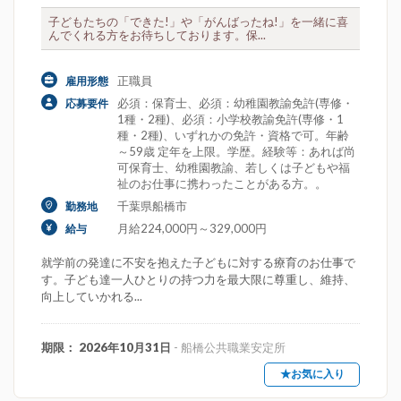
子どもたちの「できた!」や「がんばったね!」を一緒に喜
んでくれる方をお待ちしております。保...
正職員
雇用形態
必須：保育士、必須：幼稚園教諭免許(専修・
応募要件
1種・2種)、必須：小学校教諭免許(専修・1
種・2種)、いずれかの免許・資格で可。年齢
～59歳 定年を上限。学歴。経験等：あれば尚
可保育士、幼稚園教諭、若しくは子どもや福
祉のお仕事に携わったことがある方。。
千葉県船橋市
勤務地
月給224,000円～329,000円
給与
就学前の発達に不安を抱えた子どもに対する療育のお仕事で
す。子ども達一人ひとりの持つ力を最大限に尊重し、維持、
向上していかれる...
期限： 2026年10月31日
- 船橋公共職業安定所
★お気に入り