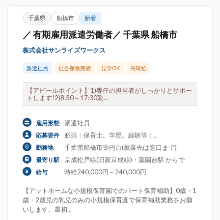
千葉県
船橋市
新着
／ 有期雇用派遣労働者／ 千葉県 船橋市
株式会社サンライズワークス
派遣社員
社会保険完備
見学OK
高時給
【アピールポイント】1)専任の担当者がしっかりとサポー
トします!2)8:30～17:30勤...
派遣社員
雇用形態
必須：保育士。学歴。経験等：。
応募要件
千葉県船橋市薬円台(就業先は窓口まで)
勤務地
京成松戸線(旧新京成線)・薬園台駅 からで
最寄り駅
時給240,000円～240,000円
給与
【アットホームな小規模保育園でのパート保育補助】0歳・1
歳・2歳児の乳児のみの小規模保育園で保育補助業務をお願
いします。最初...