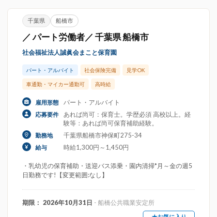
千葉県
船橋市
／ パート労働者／ 千葉県 船橋市
社会福祉法人誠眞会まこと保育園
パート・アルバイト
社会保険完備
見学OK
車通勤・マイカー通勤可
高時給
パート・アルバイト
雇用形態
あれば尚可：保育士。学歴必須 高校以上。経
応募要件
験等：あれば尚可保育補助経験。
千葉県船橋市神保町275-34
勤務地
時給1,300円～1,450円
給与
・乳幼児の保育補助・送迎バス添乗・園内清掃*月～金の週5
日勤務です!【変更範囲:なし】
期限： 2026年10月31日
- 船橋公共職業安定所
★お気に入り