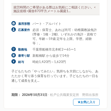
就労時間のご希望がある際はお気軽にご相談ください。<
施設規模>園舎870平方メートル園庭1...
パート・アルバイト
雇用形態
必須：保育士、あれば尚可：幼稚園教諭免許
応募要件
(専修・1種・2種)、いずれかの免許・資格で
可。年齢～59歳 定年を上限。学歴。経験
等：。
千葉県船橋市北本町2ー65ー1
勤務地
新船橋駅 から徒歩で14分
最寄り駅
時給1,420円～1,620円
給与
子どもたちの「やってみたい」気持ちを大切にしながら、あ
たたかく寄り添う保育を行っています。子どもたちの一日を
通して成長を支え...
期限： 2026年10月31日
- 松戸公共職業安定所 野田出張所
★お気に入り