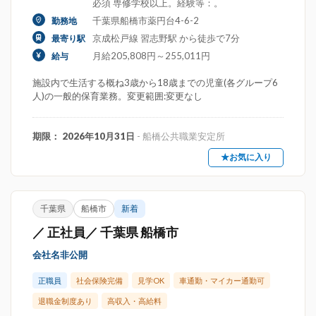
必須 専修学校以上。経験等：。
千葉県船橋市薬円台4-6-2
勤務地
京成松戸線 習志野駅 から徒歩で7分
最寄り駅
月給205,808円～255,011円
給与
施設内で生活する概ね3歳から18歳までの児童(各グループ6
人)の一般的保育業務。変更範囲:変更なし
期限： 2026年10月31日
- 船橋公共職業安定所
★お気に入り
千葉県
船橋市
新着
／ 正社員／ 千葉県 船橋市
会社名非公開
正職員
社会保険完備
見学OK
車通勤・マイカー通勤可
退職金制度あり
高収入・高給料