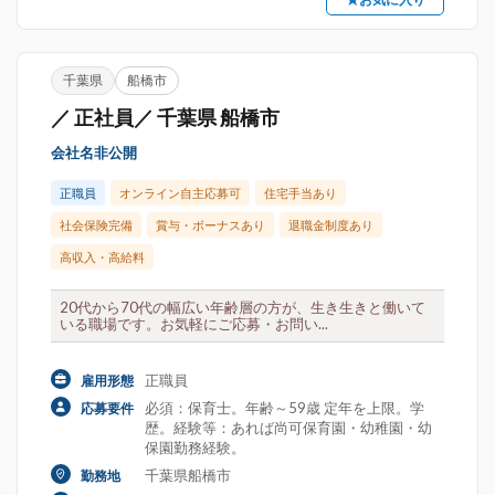
千葉県
船橋市
／ 正社員／ 千葉県 船橋市
会社名非公開
正職員
オンライン自主応募可
住宅手当あり
社会保険完備
賞与・ボーナスあり
退職金制度あり
高収入・高給料
20代から70代の幅広い年齢層の方が、生き生きと働いて
いる職場です。お気軽にご応募・お問い...
正職員
雇用形態
必須：保育士。年齢～59歳 定年を上限。学
応募要件
歴。経験等：あれば尚可保育園・幼稚園・幼
保園勤務経験。
千葉県船橋市
勤務地