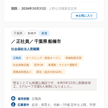
期限： 2026年10月31日
- 上野公共職業安定所
★お気に入り
千葉県
船橋市
新着
／ 正社員／ 千葉県 船橋市
社会福祉法人恩寵園
正職員
オープニング・新規オープン
研修制度充実
社会保険完備
見学OK
車通勤・マイカー通勤可
退職金制度あり
駅近（徒歩10分以内）
明るくとても綺麗な施設です。令和5年12月に新園舎竣
工。1グループ児童6人体制になりました...
正職員
雇用形態
必須：保育士。年齢～59歳 定年を上限。学歴
応募要件