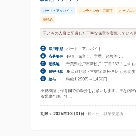
パート・アルバイト
オンライン自主応募可
オープニン
高時給
子どもの人権に配慮した丁寧な保育を実践している保
パート・アルバイト
雇用形態
必須：保育士。学歴。経験等：。
応募要件
千葉県松戸市新松戸1丁目232「こすもす
勤務地
JR武蔵野線・常磐線 新松戸駅 から徒歩
最寄り駅
時給1,250円～1,450円
給与
小規模認可保育園での勤務をお願いします。主な内容
る業務全般。*仕...
期限： 2026年10月31日
- 松戸公共職業安定所