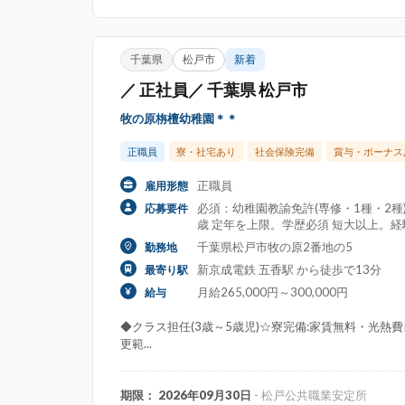
千葉県
松戸市
新着
／ 正社員／ 千葉県 松戸市
牧の原栴檀幼稚園＊＊
正職員
寮・社宅あり
社会保険完備
賞与・ボーナス
正職員
雇用形態
必須：幼稚園教諭免許(専修・1種・2
応募要件
歳 定年を上限。学歴必須 短大以上。
千葉県松戸市牧の原2番地の5
勤務地
新京成電鉄 五香駅 から徒歩で13分
最寄り駅
月給265,000円～300,000円
給与
◆クラス担任(3歳～5歳児)☆寮完備:家賃無料・光熱費
更範...
期限： 2026年09月30日
- 松戸公共職業安定所