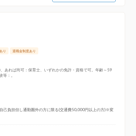
あり
退職金制度あり
種)、あれば尚可：保育士、いずれかの免許・資格で可。年齢～59
経験等：。
自己負担但し通勤圏外の方に限る(交通費50,000円以上の方)※変