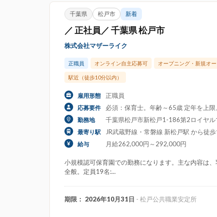
千葉県
松戸市
新着
／ 正社員／ 千葉県 松戸市
株式会社マザーライク
正職員
オンライン自主応募可
オープニング・新規オー
駅近（徒歩10分以内）
正職員
雇用形態
必須：保育士。年齢～65歳 定年を上
応募要件
千葉県松戸市新松戸1-186第2ロイヤルマ
勤務地
JR武蔵野線・常磐線 新松戸駅 から徒歩
最寄り駅
月給262,000円～292,000円
給与
小規模認可保育園での勤務になります。主な内容は、
全般。定員19名:...
期限： 2026年10月31日
- 松戸公共職業安定所