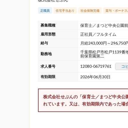
正職員
住宅手当あり
社会保険完備
賞与・ボーナス
募集職種
保育士／まつど中央公園
雇用形態
正社員／フルタイム
給与
月給243,000円～296,750
千葉県松戸市松戸1139番
勤務地
前保育園第二
12080-06719761
コ
求人番号
有効期限
2026年06月30日
株式会社せぶんの「保育士／まつど中央公
れています。又は、有効期限内であった場