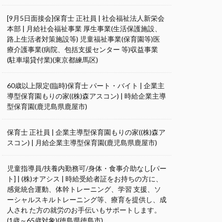
[9月5日面接会]保育士 正社員 | 社会福祉法人新栄会
本部 | 月給社会福祉事業 厚生事業(生活保護施設、
路上生活者対策施設等) 児童福祉事業(保育園等)医
療介護事業(病院、包括支援センター 等)収益事業
(駐車場貸付業)(東京都練馬区)
60歳以上限定(臨時)保育士 パート・バイト | 企業主
導型保育園もりの家((株)森アスコン) | 時給企業主導
型保育園(鹿児島県鹿屋市)
保育士 正社員 | 企業主導型保育園もりの家((株)森ア
スコン) | 月給企業主導型保育園(鹿児島県鹿屋市)
児童指導員/扶養内勤務可/身体・食事介助なし[パー
ト] | (株)オアシス | 時給受給者証をお持ちの方に、
感覚統合運動、体幹トレーニング、学習 支援、ソ
ーシャルスキルトレーニング等、療育を提供し、成
人され た方の就労のお手伝いもサポートします。
(1歳～65歳対象)(徳島県徳島市)