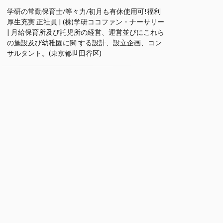
学研の常勤保育士/等々力/初月も有休使用可!福利
厚生充実 正社員 | (株)学研ココファン・ナーサリー
| 月給保育所及び託児所の経営、運営並びにこれら
の施設及び幼稚園に関 する設計、設立企画、コン
サルタント。(東京都世田谷区)