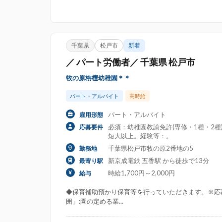
千葉県
松戸市
新着
／ パート労働者／ 千葉県 松戸市
牧の原栴檀幼稚園＊＊
パート・アルバイト
高時給
パート・アルバイト
雇用形態
必須：幼稚園教諭免許(専修・1種・2
応募要件
短大以上。経験等：。
千葉県松戸市牧の原2番地の5
勤務地
新京成電鉄 五香駅 から徒歩で13分
最寄り駅
時給1,700円～2,000円
給与
◆保育補助預かり保育等を行っていただきます。※応
囲」:園の定める業...