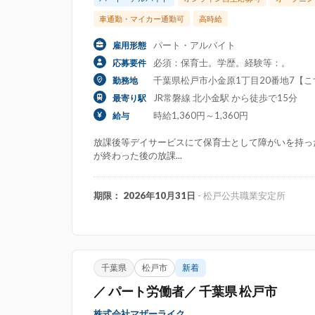
車通勤・マイカー通勤可
高時給
パート・アルバイト
雇用形態
必須：保育士。学歴。経験等：。
応募要件
千葉県松戸市小金原1丁目20番地7【こす
勤務地
JR常磐線 北小金駅 から徒歩で15分
最寄り駅
時給1,360円～1,360円
給与
放課後等デイサービスにて保育士として障がいを持っ
が終わった後の放課...
期限： 2026年10月31日
- 松戸公共職業安定所
千葉県
松戸市
新着
／ パート労働者／ 千葉県 松戸市
株式会社マザーライク