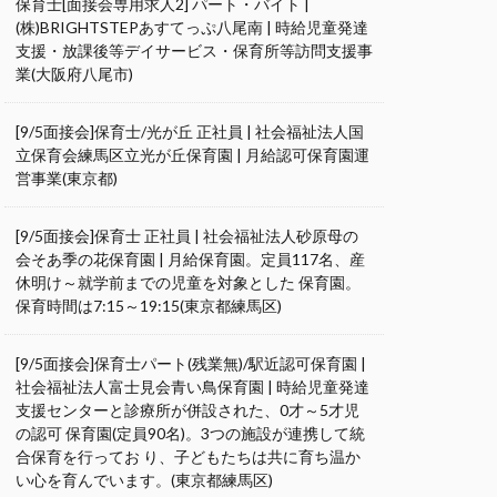
保育士[面接会専用求人2] パート・バイト |
(株)BRIGHTSTEPあすてっぷ八尾南 | 時給児童発達
支援・放課後等デイサービス・保育所等訪問支援事
業(大阪府八尾市)
[9/5面接会]保育士/光が丘 正社員 | 社会福祉法人国
立保育会練馬区立光が丘保育園 | 月給認可保育園運
営事業(東京都)
[9/5面接会]保育士 正社員 | 社会福祉法人砂原母の
会そあ季の花保育園 | 月給保育園。定員117名、産
休明け～就学前までの児童を対象とした 保育園。
保育時間は7:15～19:15(東京都練馬区)
[9/5面接会]保育士パート(残業無)/駅近認可保育園 |
社会福祉法人富士見会青い鳥保育園 | 時給児童発達
支援センターと診療所が併設された、0才～5才児
の認可 保育園(定員90名)。3つの施設が連携して統
合保育を行ってお り、子どもたちは共に育ち温か
い心を育んでいます。(東京都練馬区)