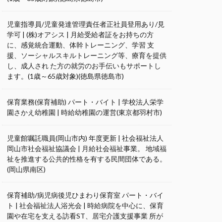
児童指導員/児童発達管理責任者正社員登用あり/見
学可 | (株)オアシス | 月給受給者証をお持ちの方
に、感覚統合運動、体幹トレーニング、学習 支
援、ソーシャルスキルトレーニング等、療育を提供
し、成人され た方の就労のお手伝いもサポートし
ます。(1歳～65歳対象)(徳島県徳島市)
保育業務(保育補助) パート・バイト | 学校法人栄学
園さかえ幼稚園 | 時給幼稚園の運営(東京都羽村市)
児童館嘱託職員(岡山市内) 年度更新 | 社会福祉法人
岡山市社会福祉協議会 | 月給社会福祉事業。 地域福
祉を推進する公共的性格を有する民間団体である。
(岡山県南区)
保育補助/病児病後児ひまわり保育室 パート・バイ
ト | 社会福祉法人浴光会 | 時給病院を中心に、保育
園や在宅を支える訪看ST、居宅介護支援事業 所が