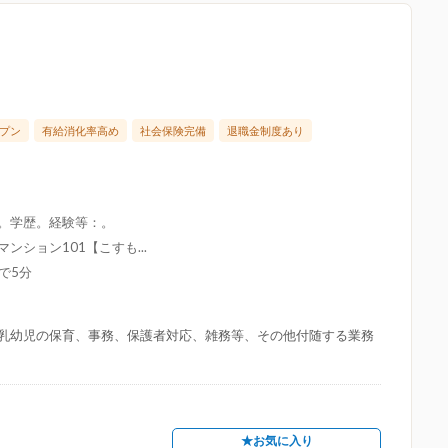
プン
有給消化率高め
社会保険完備
退職金制度あり
限。学歴。経験等：。
ンション101【こすも...
で5分
乳幼児の保育、事務、保護者対応、雑務等、その他付随する業務
★お気に入り