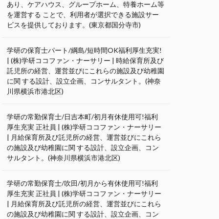
あり、ケアハウス、グループホーム、特養ホーム等
を運営する ことで、利用者が選択できる施設サー
ビスを提供しております。(東京都国分寺市)
学研の保育士パート/綱島/短時間OK福利厚生充実!
| (株)学研ココファン・ナーサリー | 時給保育所及び
託児所の経営、運営並びにこれらの施設及び幼稚園
に関 する設計、設立企画、コンサルタント。(神奈
川県横浜市港北区)
学研の常勤保育士/日吉本町/初月有休使用可!福利
厚生充実 正社員 | (株)学研ココファン・ナーサリー
| 月給保育所及び託児所の経営、運営並びにこれら
の施設及び幼稚園に関 する設計、設立企画、コン
サルタント。(神奈川県横浜市港北区)
学研の常勤保育士/吹田/初月から有休使用可!福利
厚生充実 正社員 | (株)学研ココファン・ナーサリー
| 月給保育所及び託児所の経営、運営並びにこれら
の施設及び幼稚園に関 する設計、設立企画、コン