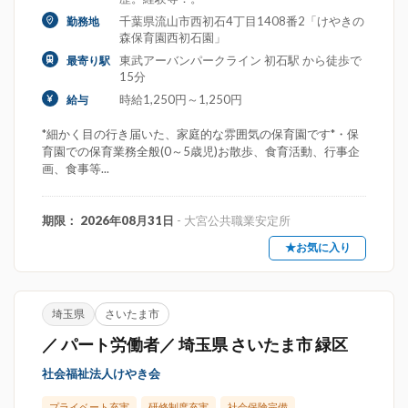
千葉県流山市西初石4丁目1408番2「けやきの
勤務地
森保育園西初石園」
東武アーバンパークライン 初石駅 から徒歩で
最寄り駅
15分
時給1,250円～1,250円
給与
*細かく目の行き届いた、家庭的な雰囲気の保育園です*・保
育園での保育業務全般(0～5歳児)お散歩、食育活動、行事企
画、食事等...
期限： 2026年08月31日
- 大宮公共職業安定所
★お気に入り
埼玉県
さいたま市
／ パート労働者／ 埼玉県 さいたま市 緑区
社会福祉法人けやき会
プライベート充実
研修制度充実
社会保険完備