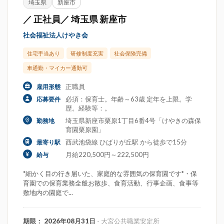
埼玉県
新座市
／ 正社員／ 埼玉県 新座市
社会福祉法人けやき会
住宅手当あり
研修制度充実
社会保険完備
車通勤・マイカー通勤可
正職員
雇用形態
必須：保育士。年齢～63歳 定年を上限。学
応募要件
歴。経験等：。
埼玉県新座市栗原1丁目6番4号「けやきの森保
勤務地
育園栗原園」
西武池袋線 ひばりが丘駅 から徒歩で15分
最寄り駅
月給220,500円～222,500円
給与
*細かく目の行き届いた、家庭的な雰囲気の保育園です*・保
育園での保育業務全般お散歩、食育活動、行事企画、食事等
敷地内の園庭で...
期限： 2026年08月31日
- 大宮公共職業安定所