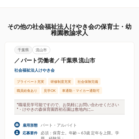
その他の社会福祉法人けやき会の保育士・幼
稚園教諭求人
千葉県
流山市
／ パート労働者／ 千葉県 流山市
社会福祉法人けやき会
プライベート充実
研修制度充実
社会保険完備
職員給食あり
見学OK
車通勤・マイカー通勤可
*職場見学可能ですので、お気軽にお問い合わせください
*・けやきの森保育園西初石園は敷地内に...
パート・アルバイト
雇用形態
必須：保育士。年齢～63歳 定年を上限。学
応募要件
歴。経験等：。