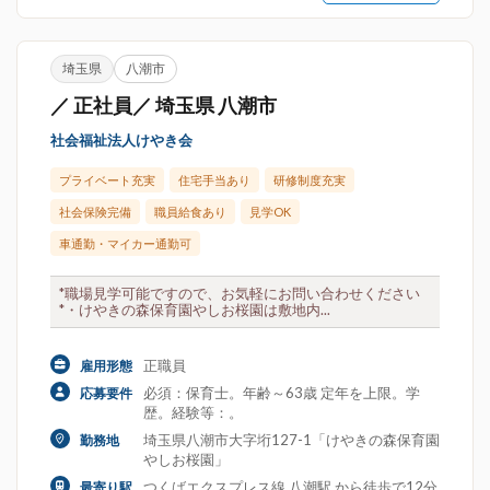
埼玉県
八潮市
／ 正社員／ 埼玉県 八潮市
社会福祉法人けやき会
プライベート充実
住宅手当あり
研修制度充実
社会保険完備
職員給食あり
見学OK
車通勤・マイカー通勤可
*職場見学可能ですので、お気軽にお問い合わせください
*・けやきの森保育園やしお桜園は敷地内...
正職員
雇用形態
必須：保育士。年齢～63歳 定年を上限。学
応募要件
歴。経験等：。
埼玉県八潮市大字垳127-1「けやきの森保育園
勤務地
やしお桜園」
つくばエクスプレス線 八潮駅 から徒歩で12分
最寄り駅