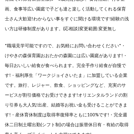
画、食事等広い園庭で子ども達と楽しく活動してくれる保育
士さん大歓迎!わからない事をすぐに聞ける環境です!経験の浅
い方は研修制度があります。(応相談)変更範囲:変更無し
*職場見学可能ですので、お気軽にお問い合わせください*・
けやきの森保育園おおたかの森園には広い園庭があります!・
毎日おいしい給食が食べられます。完全手作り給食が自慢で
す!・福利厚生「ワークジョイさいたま」に加盟している企業
です。旅行、レジャー、飲食、ショッピングなど、充実のサ
ービスが割引価格でお受けできます!オリエンタルランドの割
り引券も大人気!出産、結婚等お祝い金も受けることができま
す!・産休育休制度は取得率復帰率ともに100%です!・完全週
休二日制土曜出勤(シフト制)の場合は振替休日有・有給の取得