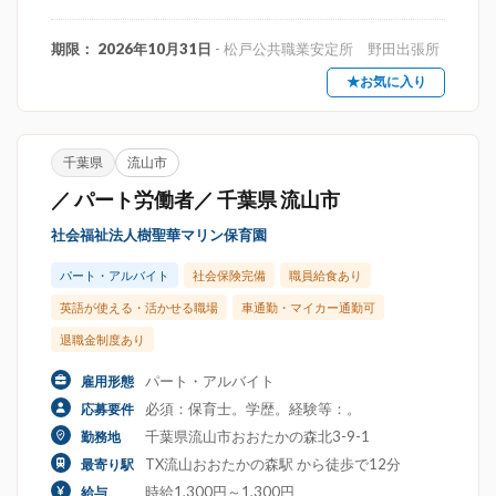
期限： 2026年10月31日
- 松戸公共職業安定所 野田出張所
★お気に入り
千葉県
流山市
／ パート労働者／ 千葉県 流山市
社会福祉法人樹聖華マリン保育園
パート・アルバイト
社会保険完備
職員給食あり
英語が使える・活かせる職場
車通勤・マイカー通勤可
退職金制度あり
パート・アルバイト
雇用形態
必須：保育士。学歴。経験等：。
応募要件
千葉県流山市おおたかの森北3-9-1
勤務地
TX流山おおたかの森駅 から徒歩で12分
最寄り駅
時給1,300円～1,300円
給与