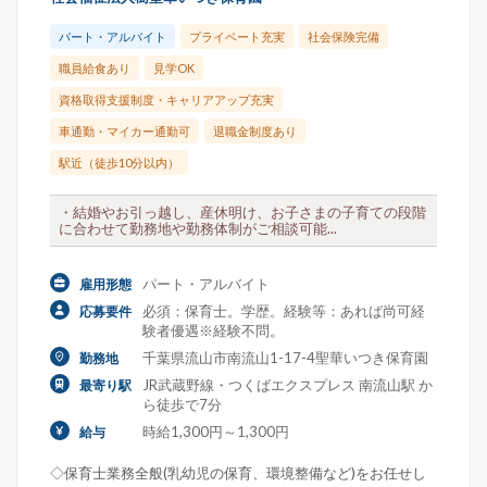
パート・アルバイト
プライベート充実
社会保険完備
職員給食あり
見学OK
資格取得支援制度・キャリアアップ充実
車通勤・マイカー通勤可
退職金制度あり
駅近（徒歩10分以内）
・結婚やお引っ越し、産休明け、お子さまの子育ての段階
に合わせて勤務地や勤務体制がご相談可能...
パート・アルバイト
雇用形態
必須：保育士。学歴。経験等：あれば尚可経
応募要件
験者優遇※経験不問。
千葉県流山市南流山1-17-4聖華いつき保育園
勤務地
JR武蔵野線・つくばエクスプレス 南流山駅 か
最寄り駅
ら徒歩で7分
時給1,300円～1,300円
給与
◇保育士業務全般(乳幼児の保育、環境整備など)をお任せし