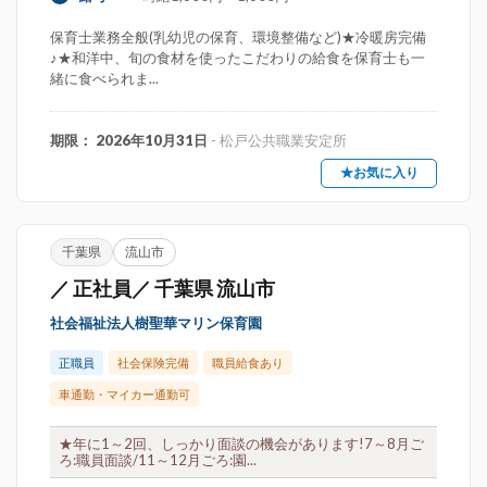
保育士業務全般(乳幼児の保育、環境整備など)★冷暖房完備
♪★和洋中、旬の食材を使ったこだわりの給食を保育士も一
緒に食べられま...
期限： 2026年10月31日
- 松戸公共職業安定所
★お気に入り
千葉県
流山市
／ 正社員／ 千葉県 流山市
社会福祉法人樹聖華マリン保育園
正職員
社会保険完備
職員給食あり
車通勤・マイカー通勤可
★年に1～2回、しっかり面談の機会があります!7～8月ご
ろ:職員面談/11～12月ごろ:園...