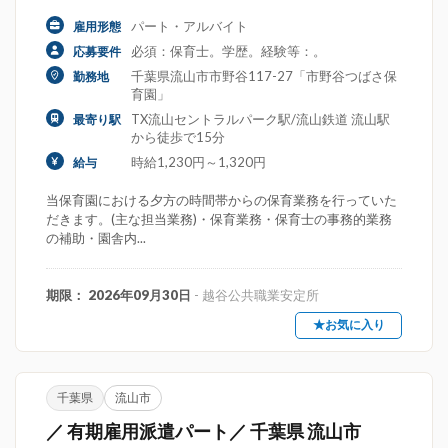
パート・アルバイト
雇用形態
必須：保育士。学歴。経験等：。
応募要件
千葉県流山市市野谷117-27「市野谷つばさ保
勤務地
育園」
TX流山セントラルパーク駅/流山鉄道 流山駅
最寄り駅
から徒歩で15分
時給1,230円～1,320円
給与
当保育園における夕方の時間帯からの保育業務を行っていた
だきます。(主な担当業務)・保育業務・保育士の事務的業務
の補助・園舎内...
期限： 2026年09月30日
- 越谷公共職業安定所
★お気に入り
千葉県
流山市
／ 有期雇用派遣パート／ 千葉県 流山市