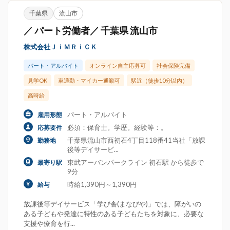
千葉県
流山市
／ パート労働者／ 千葉県 流山市
株式会社ＪｉＭＲｉＣＫ
パート・アルバイト
オンライン自主応募可
社会保険完備
見学OK
車通勤・マイカー通勤可
駅近（徒歩10分以内）
高時給
パート・アルバイト
雇用形態
必須：保育士。学歴。経験等：。
応募要件
千葉県流山市西初石4丁目118番41当社「放課
勤務地
後等デイサービ...
東武アーバンパークライン 初石駅 から徒歩で
最寄り駅
9分
時給1,390円～1,390円
給与
放課後等デイサービス「学び舎(まなびや)」では、障がいの
ある子どもや発達に特性のある子どもたちを対象に、必要な
支援や療育を行...