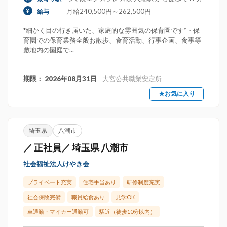
月給240,500円～262,500円
給与
*細かく目の行き届いた、家庭的な雰囲気の保育園です*・保
育園での保育業務全般お散歩、食育活動、行事企画、食事等
敷地内の園庭で...
期限： 2026年08月31日
- 大宮公共職業安定所
★お気に入り
埼玉県
八潮市
／ 正社員／ 埼玉県 八潮市
社会福祉法人けやき会
プライベート充実
住宅手当あり
研修制度充実
社会保険完備
職員給食あり
見学OK
車通勤・マイカー通勤可
駅近（徒歩10分以内）