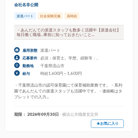
会社名非公開
派遣パート
社会保険完備
高時給
・あんだんての派遣スタッフも数多く活躍中【派遣会社】
毎日働く職場…事前に知っておきたいこと...
派遣パート
雇用形態
必須：保育士。学歴。経験等：。
応募要件
千葉県流山市
勤務地
時給1,600円～1,600円
給与
・千葉県流山市の認可保育園にて保育補助業務です。・系列
園であんだんての派遣スタッフも活躍中です。・連絡帳はタ
ブレットでの入力...
期限： 2026年09月30日
- 横浜公共職業安定所
★お気に入り