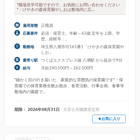
*職場見学可能ですので、お気軽にお問い合わせください
*・けやきの森保育園やしおは敷地内に広...
正職員
雇用形態
必須：保育士。年齢～63歳 定年を上限。学
応募要件
歴。経験等：。
埼玉県八潮市垳161番1「けやきの森保育園や
勤務地
しお」
つくばエクスプレス線 八潮駅 から徒歩で9分
最寄り駅
月給240,500円～262,500円
給与
*細かく目の行き届いた、家庭的な雰囲気の保育園です*・保
育園での保育業務全般お散歩、食育活動、行事企画、食事等
敷地内の園庭で...
期限： 2026年08月31日
- 大宮公共職業安定所
★お気に入り