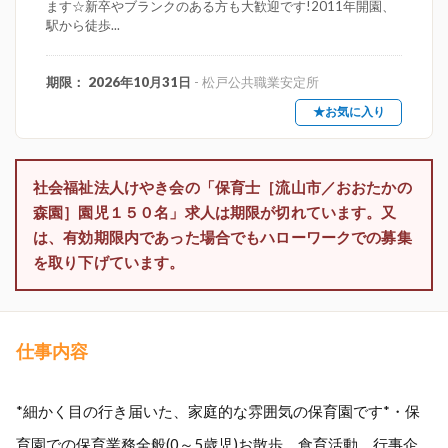
ます☆新卒やブランクのある方も大歓迎です!2011年開園、
駅から徒歩...
期限： 2026年10月31日
- 松戸公共職業安定所
★お気に入り
社会福祉法人けやき会の「保育士［流山市／おおたかの
森園］園児１５０名」求人は期限が切れています。又
は、有効期限内であった場合でもハローワークでの募集
を取り下げています。
仕事内容
*細かく目の行き届いた、家庭的な雰囲気の保育園です*・保
育園での保育業務全般(0～5歳児)お散歩、食育活動、行事企