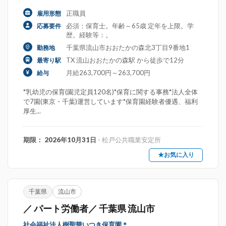
正職員
雇用形態
必須：保育士。年齢～65歳 定年を上限。学
応募要件
歴。経験等：。
千葉県流山市おおたかの森北3丁目9番地1
勤務地
TX 流山おおたかの森駅 から徒歩で12分
最寄り駅
月給263,700円～263,700円
給与
*乳幼児の保育(園児定員120名)*保育に関する事務*法人全体
で7園(東京・千葉)運営しています*保育園経験者優遇、福利
厚生...
期限： 2026年10月31日
- 松戸公共職業安定所
★お気に入り
千葉県
流山市
／ パート労働者／ 千葉県 流山市
社会福祉法人樹聖華いつき保育園＊