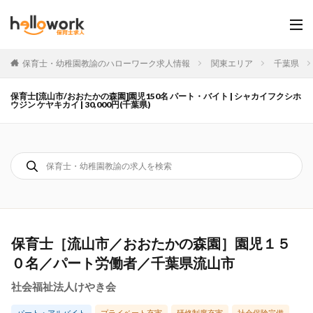
保育士・幼稚園教諭のハローワーク求人情報
関東エリア
千葉県
保育士[流山市/おおたかの森園]園児150名 パート・バイト | シャカイフクシホ
ウジン ケヤキカイ | 30,000円(千葉県)
保育士［流山市／おおたかの森園］園児１５
０名／パート労働者／千葉県流山市
社会福祉法人けやき会
パート・アルバイト
プライベート充実
研修制度充実
社会保険完備