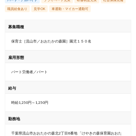
職員給食あり
見学OK
車通勤・マイカー通勤可
募集職種
保育士［流山市／おおたかの森園］園児１５０名
雇用形態
パート労働者／パート
給与
時給1,250円～1,250円
勤務地
千葉県流山市おおたかの森北2丁目8番地 「けやきの森保育園おおた