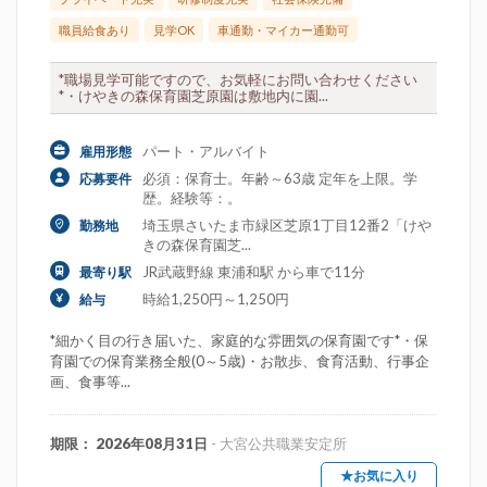
職員給食あり
見学OK
車通勤・マイカー通勤可
*職場見学可能ですので、お気軽にお問い合わせください
*・けやきの森保育園芝原園は敷地内に園...
パート・アルバイト
雇用形態
必須：保育士。年齢～63歳 定年を上限。学
応募要件
歴。経験等：。
埼玉県さいたま市緑区芝原1丁目12番2「けや
勤務地
きの森保育園芝...
JR武蔵野線 東浦和駅 から車で11分
最寄り駅
時給1,250円～1,250円
給与
*細かく目の行き届いた、家庭的な雰囲気の保育園です*・保
育園での保育業務全般(0～5歳)・お散歩、食育活動、行事企
画、食事等...
期限： 2026年08月31日
- 大宮公共職業安定所
★お気に入り