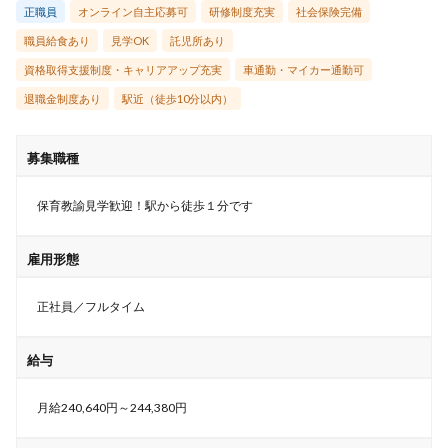
正職員
オンライン自主応募可
研修制度充実
社会保険完備
職員給食あり
見学OK
託児所あり
資格取得支援制度・キャリアアップ充実
車通勤・マイカー通勤可
退職金制度あり
駅近（徒歩10分以内）
募集職種
保育教諭見学歓迎！駅から徒歩１分です
雇用形態
正社員／フルタイム
給与
月給240,640円～244,380円