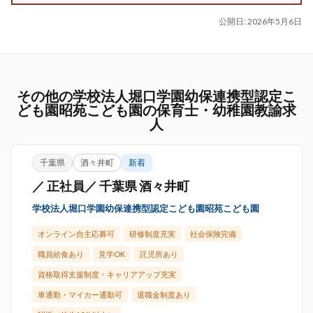
公開日:
2026年5月6日
その他の学校法人堀口学園幼保連携型認定こ
ども園昭苑こども園の保育士・幼稚園教諭求
人
千葉県
酒々井町
新着
／ 正社員／ 千葉県 酒々井町
学校法人堀口学園幼保連携型認定こども園昭苑こども園
オンライン自主応募可
研修制度充実
社会保険完備
職員給食あり
見学OK
託児所あり
資格取得支援制度・キャリアアップ充実
車通勤・マイカー通勤可
退職金制度あり