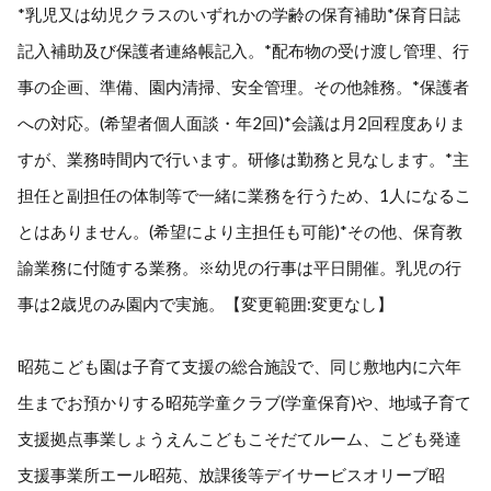
*乳児又は幼児クラスのいずれかの学齢の保育補助*保育日誌
記入補助及び保護者連絡帳記入。*配布物の受け渡し管理、行
事の企画、準備、園内清掃、安全管理。その他雑務。*保護者
への対応。(希望者個人面談・年2回)*会議は月2回程度ありま
すが、業務時間内で行います。研修は勤務と見なします。*主
担任と副担任の体制等で一緒に業務を行うため、1人になるこ
とはありません。(希望により主担任も可能)*その他、保育教
諭業務に付随する業務。※幼児の行事は平日開催。乳児の行
事は2歳児のみ園内で実施。【変更範囲:変更なし】
昭苑こども園は子育て支援の総合施設で、同じ敷地内に六年
生までお預かりする昭苑学童クラブ(学童保育)や、地域子育て
支援拠点事業しょうえんこどもこそだてルーム、こども発達
支援事業所エール昭苑、放課後等デイサービスオリーブ昭