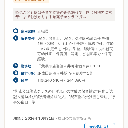
昭苑こども園は子育て支援の総合施設で、同じ敷地内に六
年生までお預かりする昭苑学童クラブ(学...
正職員
雇用形態
必須：保育士、必須：幼稚園教諭免許(専修・
応募要件
1種・2種)、いずれかの免許・資格で可。年齢
～59歳 定年を上限。学歴。経験等：あれば尚
可幼稚園、保育所、認定こども園等での保育
経験。
千葉県印旛郡酒々井町東酒々井1-1-105
勤務地
JR成田線酒々井駅 から徒歩で1分
最寄り駅
月給240,640円～244,380円
給与
*乳児又は幼児クラスのいずれかの学齢の保育補助*保育日誌
記入補助及び保護者連絡帳記入。*配布物の受け渡し管理、行
事の企画、準...
期限： 2026年10月31日
- 成田公共職業安定所
★お気に入り