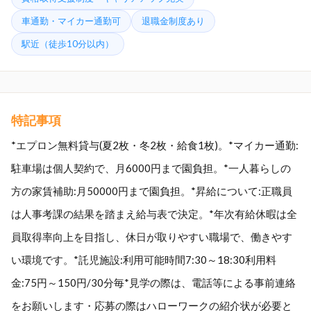
車通勤・マイカー通勤可
退職金制度あり
駅近（徒歩10分以内）
特記事項
*エプロン無料貸与(夏2枚・冬2枚・給食1枚)。*マイカー通勤:
駐車場は個人契約で、月6000円まで園負担。*一人暮らしの
方の家賃補助:月50000円まで園負担。*昇給について:正職員
は人事考課の結果を踏まえ給与表で決定。*年次有給休暇は全
員取得率向上を目指し、休日が取りやすい職場で、働きやす
い環境です。*託児施設:利用可能時間7:30～18:30利用料
金:75円～150円/30分毎*見学の際は、電話等による事前連絡
をお願いします・応募の際はハローワークの紹介状が必要と