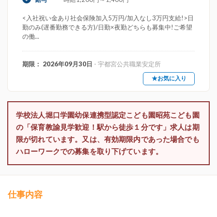
<入社祝い金あり社会保険加入5万円/加入なし3万円支給!>日
勤のみ(遅番勤務できる方)/日勤×夜勤どちらも募集中!ご希望
の働...
期限： 2026年09月30日
- 宇都宮公共職業安定所
★お気に入り
学校法人堀口学園幼保連携型認定こども園昭苑こども園
の「保育教諭見学歓迎！駅から徒歩１分です」求人は期
限が切れています。又は、有効期限内であった場合でも
ハローワークでの募集を取り下げています。
仕事内容