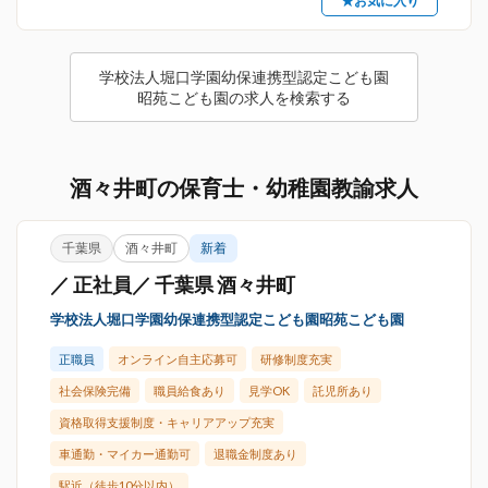
★お気に入り
学校法人堀口学園幼保連携型認定こども園
昭苑こども園の求人を検索する
酒々井町の保育士・幼稚園教諭求人
千葉県
酒々井町
新着
／ 正社員／ 千葉県 酒々井町
学校法人堀口学園幼保連携型認定こども園昭苑こども園
正職員
オンライン自主応募可
研修制度充実
社会保険完備
職員給食あり
見学OK
託児所あり
資格取得支援制度・キャリアアップ充実
車通勤・マイカー通勤可
退職金制度あり
駅近（徒歩10分以内）