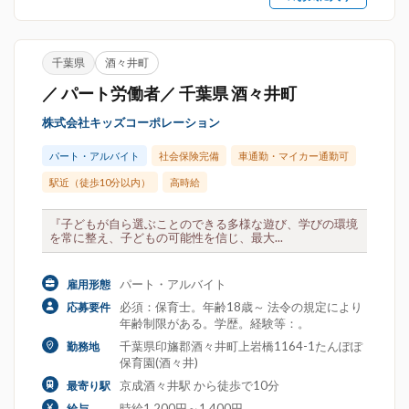
千葉県
酒々井町
／ パート労働者／ 千葉県 酒々井町
株式会社キッズコーポレーション
パート・アルバイト
社会保険完備
車通勤・マイカー通勤可
駅近（徒歩10分以内）
高時給
『子どもが自ら選ぶことのできる多様な遊び、学びの環境
を常に整え、子どもの可能性を信じ、最大...
パート・アルバイト
雇用形態
必須：保育士。年齢18歳～ 法令の規定により
応募要件
年齢制限がある。学歴。経験等：。
千葉県印旛郡酒々井町上岩橋1164-1たんぽぽ
勤務地
保育園(酒々井)
京成酒々井駅 から徒歩で10分
最寄り駅
時給1,200円～1,400円
給与