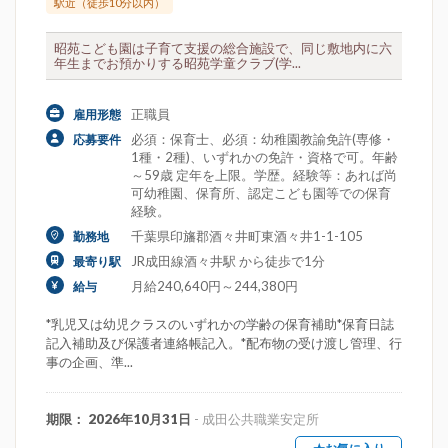
駅近（徒歩10分以内）
昭苑こども園は子育て支援の総合施設で、同じ敷地内に六
年生までお預かりする昭苑学童クラブ(学...
正職員
雇用形態
必須：保育士、必須：幼稚園教諭免許(専修・
応募要件
1種・2種)、いずれかの免許・資格で可。年齢
～59歳 定年を上限。学歴。経験等：あれば尚
可幼稚園、保育所、認定こども園等での保育
経験。
千葉県印旛郡酒々井町東酒々井1-1-105
勤務地
JR成田線酒々井駅 から徒歩で1分
最寄り駅
月給240,640円～244,380円
給与
*乳児又は幼児クラスのいずれかの学齢の保育補助*保育日誌
記入補助及び保護者連絡帳記入。*配布物の受け渡し管理、行
事の企画、準...
期限： 2026年10月31日
- 成田公共職業安定所