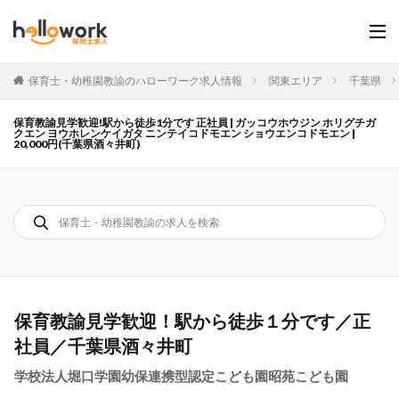
保育士・幼稚園教諭のハローワーク求人情報
関東エリア
千葉県
保育教諭見学歓迎!駅から徒歩1分です 正社員 | ガッコウホウジン ホリグチガ
クエン ヨウホレンケイガタ ニンテイコドモエン ショウエンコドモエン |
20,000円(千葉県酒々井町)
保育教諭見学歓迎！駅から徒歩１分です／正
社員／千葉県酒々井町
学校法人堀口学園幼保連携型認定こども園昭苑こども園