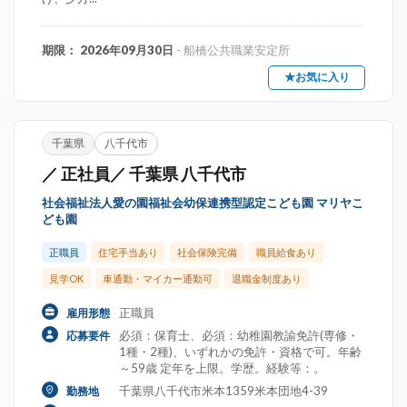
期限： 2026年09月30日
- 船橋公共職業安定所
★お気に入り
千葉県
八千代市
／ 正社員／ 千葉県 八千代市
社会福祉法人愛の園福祉会幼保連携型認定こども園 マリヤこ
ども園
正職員
住宅手当あり
社会保険完備
職員給食あり
見学OK
車通勤・マイカー通勤可
退職金制度あり
正職員
雇用形態
必須：保育士、必須：幼稚園教諭免許(専修・
応募要件
1種・2種)、いずれかの免許・資格で可。年齢
～59歳 定年を上限。学歴。経験等：。
千葉県八千代市米本1359米本団地4-39
勤務地