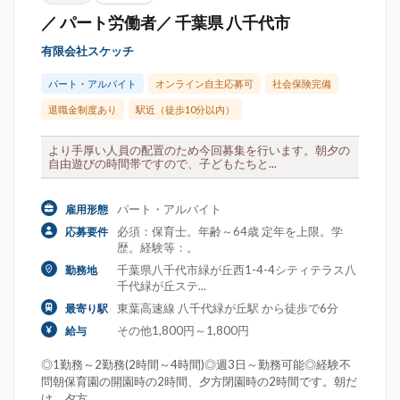
／ パート労働者／ 千葉県 八千代市
有限会社スケッチ
パート・アルバイト
オンライン自主応募可
社会保険完備
退職金制度あり
駅近（徒歩10分以内）
より手厚い人員の配置のため今回募集を行います。朝夕の
自由遊びの時間帯ですので、子どもたちと...
パート・アルバイト
雇用形態
必須：保育士。年齢～64歳 定年を上限。学
応募要件
歴。経験等：。
千葉県八千代市緑が丘西1-4-4シティテラス八
勤務地
千代緑が丘ステ...
東葉高速線 八千代緑が丘駅 から徒歩で6分
最寄り駅
その他1,800円～1,800円
給与
◎1勤務～2勤務(2時間～4時間)◎週3日～勤務可能◎経験不
問朝保育園の開園時の2時間、夕方閉園時の2時間です。朝だ
け、夕方...