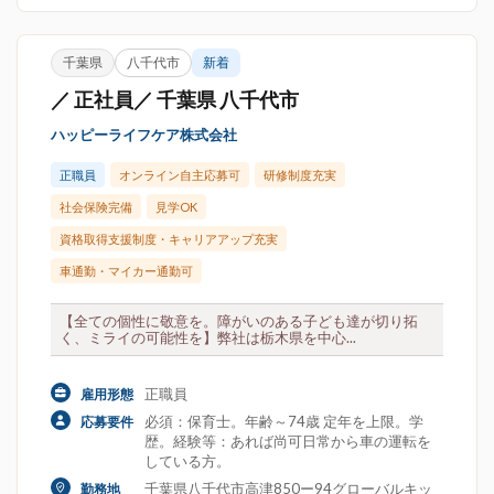
千葉県
八千代市
新着
／ 正社員／ 千葉県 八千代市
ハッピーライフケア株式会社
正職員
オンライン自主応募可
研修制度充実
社会保険完備
見学OK
資格取得支援制度・キャリアアップ充実
車通勤・マイカー通勤可
【全ての個性に敬意を。障がいのある子ども達が切り拓
く、ミライの可能性を】弊社は栃木県を中心...
正職員
雇用形態
必須：保育士。年齢～74歳 定年を上限。学
応募要件
歴。経験等：あれば尚可日常から車の運転を
している方。
千葉県八千代市高津850ー94グローバルキッ
勤務地