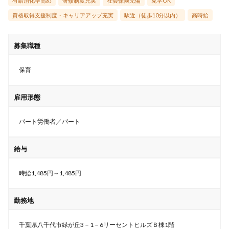
有給消化率高め
研修制度充実
社会保険完備
見学OK
資格取得支援制度・キャリアアップ充実
駅近（徒歩10分以内）
高時給
募集職種
保育
雇用形態
パート労働者／パート
給与
時給1,485円～1,485円
勤務地
千葉県八千代市緑が丘3－1－6リーセントヒルズＢ棟1階