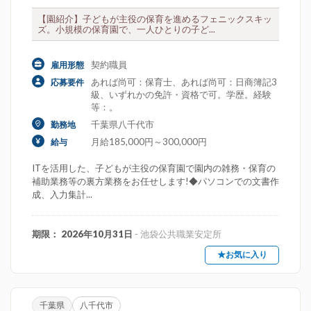
【園紹介】子どもが主役の保育を進めるフェニックスキッ
ズ。小規模の保育園で、一人ひとりの子ど...
契約職員
雇用形態
あれば尚可：保育士、あれば尚可：日商簿記3
応募要件
級、いずれかの免許・資格で可。学歴。経験
等：。
千葉県八千代市
勤務地
月給185,000円～300,000円
給与
ITを活用した、子どもが主役の保育園で園内の雑務・保育の
補助業務等の裏方業務をお任せします!◆パソコンでの文書作
成、入力集計...
期限： 2026年10月31日
- 池袋公共職業安定所
★お気に入り
千葉県
八千代市