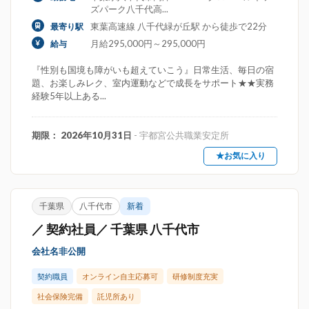
ズパーク八千代高...
東葉高速線 八千代緑が丘駅 から徒歩で22分
最寄り駅
月給295,000円～295,000円
給与
『性別も国境も障がいも超えていこう』日常生活、毎日の宿
題、お楽しみレク、室内運動などで成長をサポート★★実務
経験5年以上ある...
期限： 2026年10月31日
- 宇都宮公共職業安定所
★お気に入り
千葉県
八千代市
新着
／ 契約社員／ 千葉県 八千代市
会社名非公開
契約職員
オンライン自主応募可
研修制度充実
社会保険完備
託児所あり