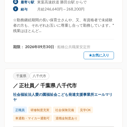
東葉高速鉄道 勝田台駅 からで
最寄り駅
月給246,640円～268,200円
給与
☆勤務継続期間の長い保育士さんや、又、有資格者で未経験
者の方も、それぞれお互いに尊重し合って勤務しています。*
残業はほとんど...
期限： 2026年09月30日
- 船橋公共職業安定所
★お気に入り
千葉県
八千代市
／ 正社員／ 千葉県 八千代市
社会福祉法人愛の園福祉会こども発達支援事業所エールマリ
ヤ
正職員
研修制度充実
社会保険完備
見学OK
車通勤・マイカー通勤可
退職金制度あり