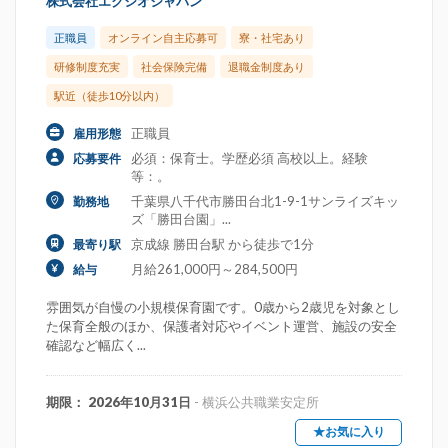
株式会社エクシオジャパン
正職員
オンライン自主応募可
寮・社宅あり
研修制度充実
社会保険完備
退職金制度あり
駅近（徒歩10分以内）
正職員
雇用形態
必須：保育士。学歴必須 高校以上。経験
応募要件
等：。
千葉県八千代市勝田台北1-9-1サンライズキッ
勤務地
ズ「勝田台園」...
京成線 勝田台駅 から徒歩で1分
最寄り駅
月給261,000円～284,500円
給与
雰囲気が自慢の小規模保育園です。0歳から2歳児を対象とし
た保育全般のほか、保護者対応やイベント運営、施設の安全
確認など幅広く...
期限： 2026年10月31日
- 横浜公共職業安定所
★お気に入り