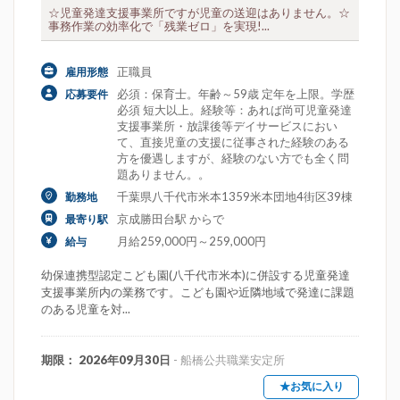
☆児童発達支援事業所ですが児童の送迎はありません。☆
事務作業の効率化で「残業ゼロ」を実現!...
正職員
雇用形態
必須：保育士。年齢～59歳 定年を上限。学歴
応募要件
必須 短大以上。経験等：あれば尚可児童発達
支援事業所・放課後等デイサービスにおい
て、直接児童の支援に従事された経験のある
方を優遇しますが、経験のない方でも全く問
題ありません。。
千葉県八千代市米本1359米本団地4街区39棟
勤務地
京成勝田台駅 からで
最寄り駅
月給259,000円～259,000円
給与
幼保連携型認定こども園(八千代市米本)に併設する児童発達
支援事業所内の業務です。こども園や近隣地域で発達に課題
のある児童を対...
期限： 2026年09月30日
- 船橋公共職業安定所
★お気に入り