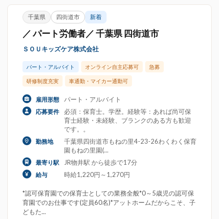
千葉県
四街道市
新着
／ パート労働者／ 千葉県 四街道市
ＳＯＵキッズケア株式会社
パート・アルバイト
オンライン自主応募可
急募
研修制度充実
車通勤・マイカー通勤可
パート・アルバイト
雇用形態
必須：保育士。学歴。経験等：あれば尚可保
応募要件
育士経験・未経験、ブランクのある方も歓迎
です。。
千葉県四街道市もねの里4-23-26わくわく保育
勤務地
園もねの里園(...
JR物井駅 から徒歩で17分
最寄り駅
時給1,220円～1,270円
給与
*認可保育園での保育士としての業務全般*0～5歳児の認可保
育園でのお仕事です(定員60名)*アットホームだからこそ、子
どもた...