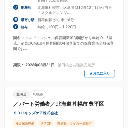
育園での就業経験。
北海道札幌市北区新琴似12条12丁目5-2当社
勤務地
「スクルドエンジ...
新琴似駅 から車で6分
最寄り駅
時給1,100円～1,220円
給与
園名:スクルドエンジェル保育園新琴似園預かり年齢:0～5歳
児、定員:30名(認可保育園)認可保育園での保育業務全般保育
園でお...
期限： 2026年08月31日
- 飯田橋公共職業安定所
★お気に入り
北海道
札幌市
／ パート労働者／ 北海道 札幌市 豊平区
ＳＯＵキッズケア株式会社
社会保険完備
見学OK
車通勤・マイカー通勤可