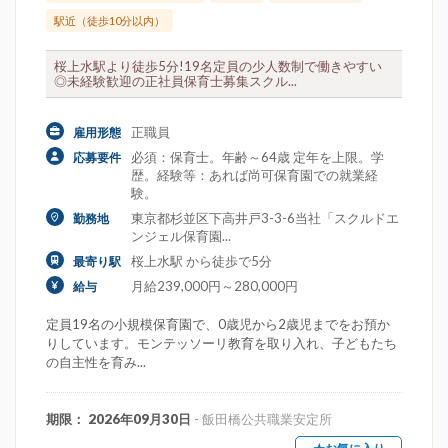
駅近（徒歩10分以内）
桜上水駅より徒歩5分!19名定員の少人数制で働きやすい
◎未経験歓迎の正社員保育士募集スクル...
正職員
雇用形態
必須：保育士。年齢～64歳 定年を上限。学
応募要件
歴。経験等：あれば尚可保育園での就業経
験。
東京都杉並区下高井戸3-3-6当社「スクルドエ
勤務地
ンジェル保育園...
桜上水駅 から徒歩で5分
最寄り駅
月給239,000円～280,000円
給与
定員19名の小規模保育園で、0歳児から2歳児までをお預か
りしています。モンテッソーリ教育を取り入れ、子どもたち
の自主性を育み...
期限： 2026年09月30日
- 飯田橋公共職業安定所