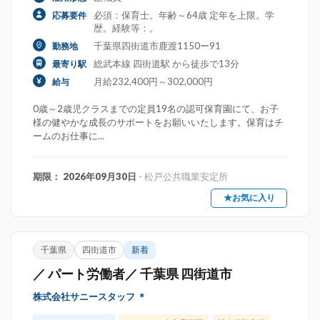
必須：保育士。年齢～64歳 定年を上限。学
応募要件
歴。経験等：。
千葉県四街道市鹿渡1150ー91
勤務地
総武本線 四街道駅 から徒歩で13分
最寄り駅
月給232,400円～302,000円
給与
0歳～2歳児クラスまでの定員19名の認可保育園にて、お子
様の健やかな成長のサポートをお願いいたします。保育はチ
ームのお仕事に...
期限： 2026年09月30日
- 松戸公共職業安定所
★お気に入り
千葉県
四街道市
新着
／ パート労働者／ 千葉県 四街道市
株式会社サニースタッフ ＊