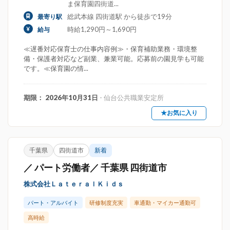
ま保育園四街道...
総武本線 四街道駅 から徒歩で19分
最寄り駅
時給1,290円～1,690円
給与
≪遅番対応保育士の仕事内容例≫・保育補助業務・環境整
備・保護者対応など副業、兼業可能。応募前の園見学も可能
です。≪保育園の情...
期限： 2026年10月31日
- 仙台公共職業安定所
★お気に入り
千葉県
四街道市
新着
／ パート労働者／ 千葉県 四街道市
株式会社ＬａｔｅｒａｌＫｉｄｓ
パート・アルバイト
研修制度充実
車通勤・マイカー通勤可
高時給