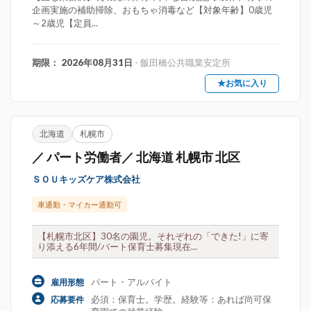
企画実施の補助掃除、おもちゃ消毒など【対象年齢】0歳児
～2歳児【定員...
期限： 2026年08月31日
- 飯田橋公共職業安定所
★お気に入り
北海道
札幌市
／ パート労働者／ 北海道 札幌市 北区
ＳＯＵキッズケア株式会社
車通勤・マイカー通勤可
【札幌市北区】30名の園児。それぞれの「できた!」に寄
り添える6年間/パート保育士募集現在...
パート・アルバイト
雇用形態
必須：保育士。学歴。経験等：あれば尚可保
応募要件