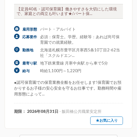
【定員40名・認可保育園】働きやすさを大切にした環境
で、家庭との両立も叶います★/パート保...
パート・アルバイト
雇用形態
必須：保育士。学歴。経験等：あれば尚可保
応募要件
育園での就業経験。
北海道札幌市豊平区月寒西5条10丁目2-62当
勤務地
社「スクルドエン...
地下鉄東豊線 月寒中央駅 から車で5分
最寄り駅
時給1,100円～1,220円
給与
●認可保育園での保育業務全般をお任せします!保育園でお預
かりするお子様の安心安全を守るお仕事です。勤務時間や雇
用形態によって...
期限： 2026年08月31日
- 飯田橋公共職業安定所
★お気に入り