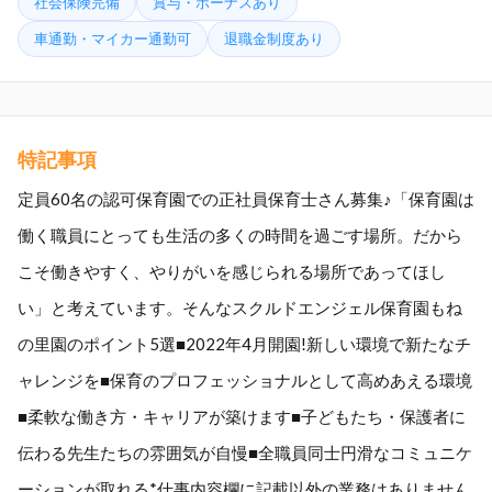
社会保険完備
賞与・ボーナスあり
車通勤・マイカー通勤可
退職金制度あり
特記事項
定員60名の認可保育園での正社員保育士さん募集♪「保育園は
働く職員にとっても生活の多くの時間を過ごす場所。だから
こそ働きやすく、やりがいを感じられる場所であってほし
い」と考えています。そんなスクルドエンジェル保育園もね
の里園のポイント5選■2022年4月開園!新しい環境で新たなチ
ャレンジを■保育のプロフェッショナルとして高めあえる環境
■柔軟な働き方・キャリアが築けます■子どもたち・保護者に
伝わる先生たちの雰囲気が自慢■全職員同士円滑なコミュニケ
ーションが取れる*仕事内容欄に記載以外の業務はありません