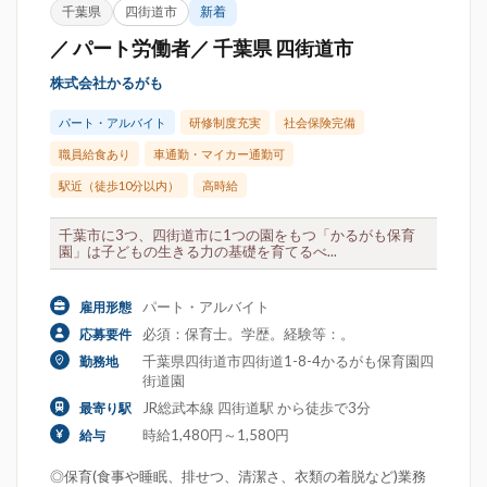
千葉県
四街道市
新着
／ パート労働者／ 千葉県 四街道市
株式会社かるがも
パート・アルバイト
研修制度充実
社会保険完備
職員給食あり
車通勤・マイカー通勤可
駅近（徒歩10分以内）
高時給
千葉市に3つ、四街道市に1つの園をもつ「かるがも保育
園」は子どもの生きる力の基礎を育てるべ...
パート・アルバイト
雇用形態
必須：保育士。学歴。経験等：。
応募要件
千葉県四街道市四街道1-8-4かるがも保育園四
勤務地
街道園
JR総武本線 四街道駅 から徒歩で3分
最寄り駅
時給1,480円～1,580円
給与
◎保育(食事や睡眠、排せつ、清潔さ、衣類の着脱など)業務