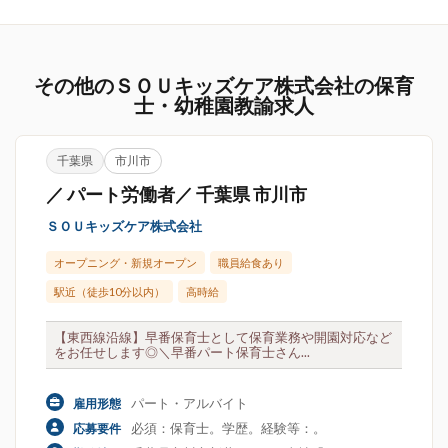
その他のＳＯＵキッズケア株式会社の保育
士・幼稚園教諭求人
千葉県
市川市
／ パート労働者／ 千葉県 市川市
ＳＯＵキッズケア株式会社
オープニング・新規オープン
職員給食あり
駅近（徒歩10分以内）
高時給
【東西線沿線】早番保育士として保育業務や開園対応など
をお任せします◎＼早番パート保育士さん...
パート・アルバイト
雇用形態
必須：保育士。学歴。経験等：。
応募要件