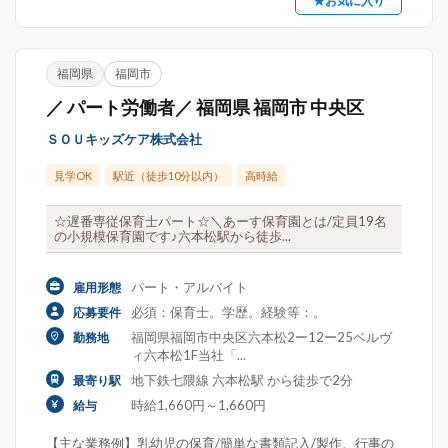
★お気に入り
福岡県
福岡市
／ パート労働者／ 福岡県 福岡市 中央区
ＳＯＵキッズケア株式会社
見学OK
駅近（徒歩10分以内）
高時給
☆遅番専従保育士パート☆＼あーす保育園とは/定員19名
の小規模保育園です♪六本松駅から徒歩...
パート・アルバイト
雇用形態
必須：保育士。学歴。経験等：。
応募要件
福岡県福岡市中央区六本松2ー12ー25ベルヴ
勤務地
ィ六本松1F当社「...
地下鉄七隈線 六本松駅 から徒歩で2分
最寄り駅
時給1,660円～1,660円
給与
【主な業務例】乳幼児の保育/簡単な書類記入/製作、行事の