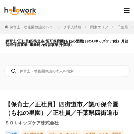
保育士・幼稚園教諭のハローワーク求人情報
関東エリア
千葉県
[保育士/正社員]四街道市/認可保育園(もねの里園) | SOUキッズケア(株) | 月給
*認可保育事業 *事業所内保育事業(千葉県)
【保育士／正社員】四街道市／認可保育園
（もねの里園）／正社員／千葉県四街道市
ＳＯＵキッズケア株式会社
正職員
社会保険完備
賞与・ボーナスあり
車通勤・マイカー通勤可