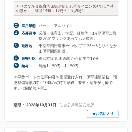
もりのなかま保育園四街道めいわ園サイエンス+では早番
のほかに、遅番14時～19時のご勤務が...
パート・アルバイト
雇用形態
必須：保育士。学歴。経験等：必須*保育士資
応募要件
格必須*ブランクあっても大歓迎。
千葉県四街道市めいわ1丁目26ー8もりのなか
勤務地
ま保育園四街道...
総武本線 四街道駅 から徒歩で19分
最寄り駅
時給1,490円～1,490円
給与
≪早番パートの仕事内容≫園児受け入れ・保育補助業務・環
境整備等朝7時～10時の短時間勤務。兼業・副業が可能で
す。≪園情報≫園...
期限： 2026年10月31日
- 仙台公共職業安定所
★お気に入り