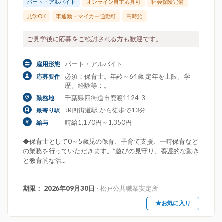
パート・アルバイト
オンライン自主応募可
社会保険完備
見学OK
車通勤・マイカー通勤可
高時給
ご見学後に応募をご検討される方も歓迎です。
パート・アルバイト
雇用形態
必須：保育士。年齢～64歳 定年を上限。学
応募要件
歴。経験等：。
千葉県四街道市鹿渡1124-3
勤務地
JR四街道駅 から徒歩で13分
最寄り駅
時給1,170円～1,350円
給与
◆保育士として0～5歳児の保育、子育て支援、一時保育など
の業務を行っていただきます。*遊びの見守り、養護的な動き
と教育的な活...
期限： 2026年09月30日
- 松戸公共職業安定所
★お気に入り