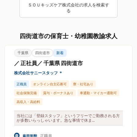
ＳＯＵキッズケア株式会社の求人を検索す
る
四街道市の保育士・幼稚園教諭求人
千葉県
四街道市
新着
／ 正社員／ 千葉県 四街道市
株式会社サニースタッフ ＊
正職員
オンライン自主応募可
寮・社宅あり
社会保険完備
賞与・ボーナスあり
車通勤・マイカー通勤可
高収入・高給料
当社には「登録スタッフ」というフリーでご勤務される方
が多数いらっしゃいます。急な事情で休ま...
正職員
雇用形態