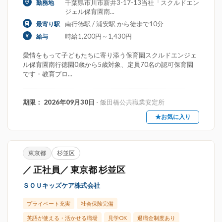
千葉県市川市新井3-17-13当社「スクルドエン
勤務地
ジェル保育園南...
南行徳駅 / 浦安駅 から徒歩で10分
最寄り駅
時給1,200円～1,430円
給与
愛情をもって子どもたちに寄り添う保育園スクルドエンジェ
ル保育園南行徳園0歳から5歳対象、定員70名の認可保育園
です・教育プロ...
期限： 2026年09月30日
- 飯田橋公共職業安定所
★お気に入り
東京都
杉並区
／ 正社員／ 東京都 杉並区
ＳＯＵキッズケア株式会社
プライベート充実
社会保険完備
英語が使える・活かせる職場
見学OK
退職金制度あり