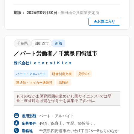
期限： 2026年09月30日
- 飯田橋公共職業安定所
★お気に入り
千葉県
四街道市
新着
／ パート労働者／ 千葉県 四街道市
株式会社ＬａｔｅｒａｌＫｉｄｓ
パート・アルバイト
研修制度充実
見学OK
車通勤・マイカー通勤可
高時給
もりのなかま保育園四街道めいわ園サイエンス+では早
番・遅番対応可能な保育士を募集中です♪当...
パート・アルバイト
雇用形態
必須：保育士。学歴。経験等：。
応募要件
千葉県四街道市めいわ1丁目26ー8もりのなか
勤務地