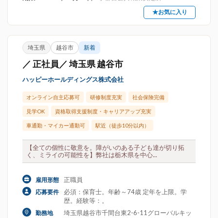
★お気に入り
埼玉県
越谷市
新着
／ 正社員／ 埼玉県 越谷市
ハッピーホールディングス株式会社
オンライン自主応募可
研修制度充実
社会保険完備
見学OK
資格取得支援制度・キャリアアップ充実
車通勤・マイカー通勤可
駅近（徒歩10分以内）
【全ての個性に敬意を。障がいのある子ども達が切り拓
く、ミライの可能性を】弊社は栃木県を中心...
正職員
雇用形態
必須：保育士。年齢～74歳 定年を上限。学
応募要件
歴。経験等：。
埼玉県越谷市千間台東2-6-11グローバルキッ
勤務地