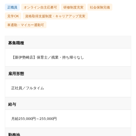
正職員
オンライン自主応募可
研修制度充実
社会保険完備
見学OK
資格取得支援制度・キャリアアップ充実
車通勤・マイカー通勤可
募集職種
【新伊勢崎店】保育士／残業・持ち帰りなし
雇用形態
正社員／フルタイム
給与
月給255,000円～255,000円
勤務地