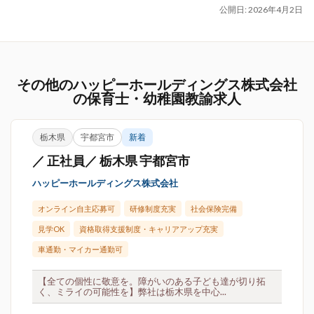
公開日:
2026年4月2日
その他のハッピーホールディングス株式会社
の保育士・幼稚園教諭求人
栃木県
宇都宮市
新着
／ 正社員／ 栃木県 宇都宮市
ハッピーホールディングス株式会社
オンライン自主応募可
研修制度充実
社会保険完備
見学OK
資格取得支援制度・キャリアアップ充実
車通勤・マイカー通勤可
【全ての個性に敬意を。障がいのある子ども達が切り拓
く、ミライの可能性を】弊社は栃木県を中心...