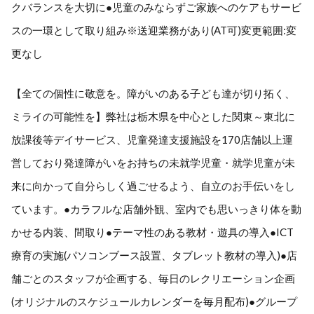
クバランスを大切に●児童のみならずご家族へのケアもサービ
スの一環として取り組み※送迎業務があり(AT可)変更範囲:変
更なし
【全ての個性に敬意を。障がいのある子ども達が切り拓く、
ミライの可能性を】弊社は栃木県を中心とした関東～東北に
放課後等デイサービス、児童発達支援施設を170店舗以上運
営しており発達障がいをお持ちの未就学児童・就学児童が未
来に向かって自分らしく過ごせるよう、自立のお手伝いをし
ています。●カラフルな店舗外観、室内でも思いっきり体を動
かせる内装、間取り●テーマ性のある教材・遊具の導入●ICT
療育の実施(パソコンブース設置、タブレット教材の導入)●店
舗ごとのスタッフが企画する、毎日のレクリエーション企画
(オリジナルのスケジュールカレンダーを毎月配布)●グループ