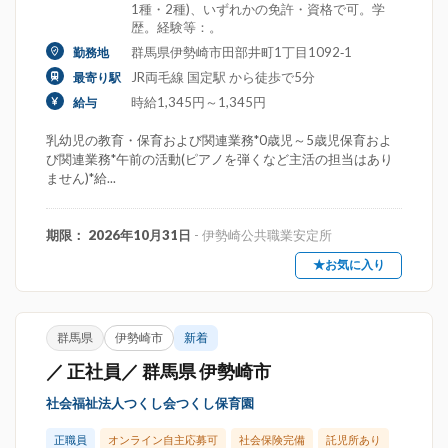
1種・2種)、いずれかの免許・資格で可。学
歴。経験等：。
群馬県伊勢崎市田部井町1丁目1092‐1
勤務地
JR両毛線 国定駅 から徒歩で5分
最寄り駅
時給1,345円～1,345円
給与
乳幼児の教育・保育および関連業務*0歳児～5歳児保育およ
び関連業務*午前の活動(ピアノを弾くなど主活の担当はあり
ません)*給...
期限： 2026年10月31日
- 伊勢崎公共職業安定所
★お気に入り
群馬県
伊勢崎市
新着
／ 正社員／ 群馬県 伊勢崎市
社会福祉法人つくし会つくし保育園
正職員
オンライン自主応募可
社会保険完備
託児所あり