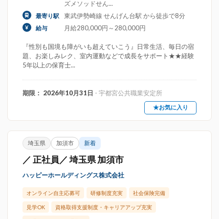
ズメソッドせん...
東武伊勢崎線 せんげん台駅 から徒歩で8分
最寄り駅
月給280,000円～280,000円
給与
『性別も国境も障がいも超えていこう』日常生活、毎日の宿
題、お楽しみレク、室内運動などで成長をサポート★★経験
5年以上の保育士...
期限： 2026年10月31日
- 宇都宮公共職業安定所
★お気に入り
埼玉県
加須市
新着
／ 正社員／ 埼玉県 加須市
ハッピーホールディングス株式会社
オンライン自主応募可
研修制度充実
社会保険完備
見学OK
資格取得支援制度・キャリアアップ充実