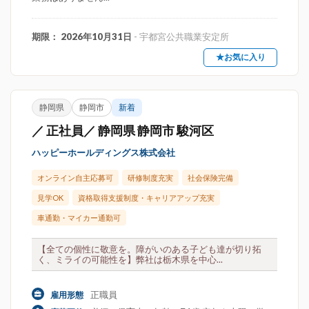
期限： 2026年10月31日
- 宇都宮公共職業安定所
★お気に入り
静岡県
静岡市
新着
／ 正社員／ 静岡県 静岡市 駿河区
ハッピーホールディングス株式会社
オンライン自主応募可
研修制度充実
社会保険完備
見学OK
資格取得支援制度・キャリアアップ充実
車通勤・マイカー通勤可
【全ての個性に敬意を。障がいのある子ども達が切り拓
く、ミライの可能性を】弊社は栃木県を中心...
正職員
雇用形態