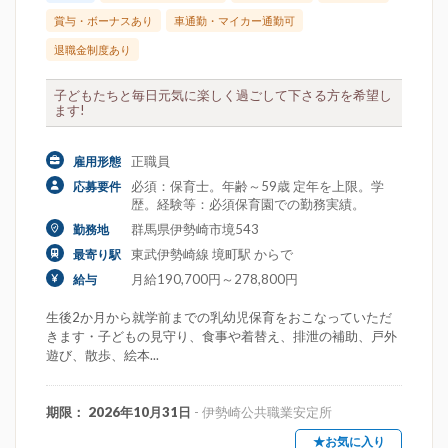
賞与・ボーナスあり
車通勤・マイカー通勤可
退職金制度あり
子どもたちと毎日元気に楽しく過ごして下さる方を希望し
ます!
正職員
雇用形態
必須：保育士。年齢～59歳 定年を上限。学
応募要件
歴。経験等：必須保育園での勤務実績。
群馬県伊勢崎市境543
勤務地
東武伊勢崎線 境町駅 からで
最寄り駅
月給190,700円～278,800円
給与
生後2か月から就学前までの乳幼児保育をおこなっていただ
きます・子どもの見守り、食事や着替え、排泄の補助、戸外
遊び、散歩、絵本...
期限： 2026年10月31日
- 伊勢崎公共職業安定所
★お気に入り