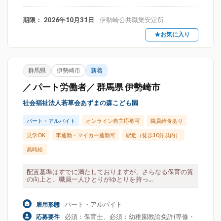
期限： 2026年10月31日
- 伊勢崎公共職業安定所
★お気に入り
群馬県
伊勢崎市
新着
／ パート労働者／ 群馬県 伊勢崎市
社会福祉法人若草会あずまの森こども園
パート・アルバイト
オンライン自主応募可
職員給食あり
見学OK
車通勤・マイカー通勤可
駅近（徒歩10分以内）
高時給
配置基準はすでに満たしておりますが、さらなる保育の質
の向上と、職員一人ひとりがゆとりを持っ...
パート・アルバイト
雇用形態
必須：保育士、必須：幼稚園教諭免許(専修・
応募要件