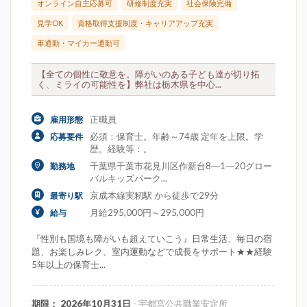
オンライン自主応募可
研修制度充実
社会保険完備
見学OK
資格取得支援制度・キャリアアップ充実
車通勤・マイカー通勤可
【全ての個性に敬意を。障がいのある子ども達が切り拓
く、ミライの可能性を】弊社は栃木県を中心...
正職員
雇用形態
必須：保育士。年齢～74歳 定年を上限。学
応募要件
歴。経験等：。
千葉県千葉市花見川区作新台8―1―20グロー
勤務地
バルキッズパーク...
京成本線実籾駅 から徒歩で29分
最寄り駅
月給295,000円～295,000円
給与
『性別も国境も障がいも超えていこう』日常生活、毎日の宿
題、お楽しみレク、室内運動などで成長をサポート★★経験
5年以上の保育士...
期限： 2026年10月31日
- 宇都宮公共職業安定所