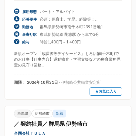
パート・アルバイト
雇用形態
必須：保育士。学歴。経験等：。
応募要件
群馬県伊勢崎市南千木町2391番地1
勤務地
東武伊勢崎線 剛志駅 から車で3分
最寄り駅
時給1,400円～1,400円
給与
新規オープン「放課後等デイサービス」もろ店(南千木町)で
のお仕事【仕事内容】運動療育・学習支援などの療育業務児
童の見守り業務...
期限： 2026年10月31日
- 伊勢崎公共職業安定所
★お気に入り
群馬県
伊勢崎市
新着
／ 契約社員／ 群馬県 伊勢崎市
合同会社ＴＵＬＡ