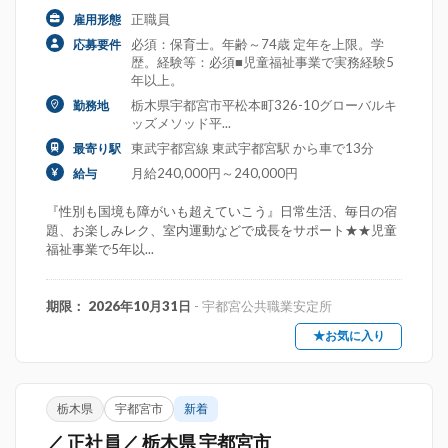
正職員
雇用形態
必須：保育士。年齢～74歳 定年を上限。学
応募要件
歴。経験等：必須■児童福祉事業で実務経験5
年以上。
栃木県宇都宮市平松本町326-10グローバルキ
勤務地
ッズメソッド平...
東武宇都宮線 東武宇都宮駅 から車で13分
最寄り駅
月給240,000円～240,000円
給与
『性別も国境も障がいも超えていこう』日常生活、毎日の宿
題、お楽しみレク、室内運動などで成長をサポート★★児童
福祉事業で5年以...
期限： 2026年10月31日
- 宇都宮公共職業安定所
★お気に入り
栃木県
宇都宮市
新着
／ 正社員／ 栃木県 宇都宮市