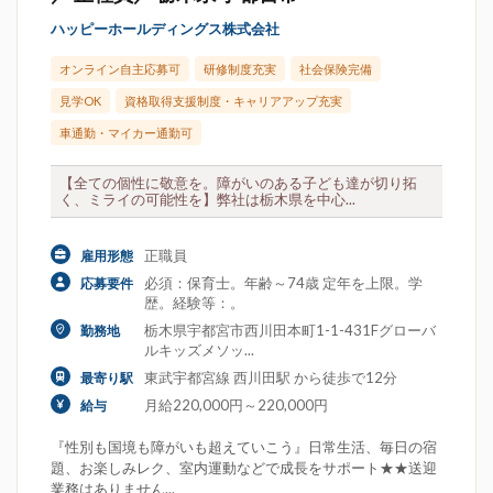
ハッピーホールディングス株式会社
オンライン自主応募可
研修制度充実
社会保険完備
見学OK
資格取得支援制度・キャリアアップ充実
車通勤・マイカー通勤可
【全ての個性に敬意を。障がいのある子ども達が切り拓
く、ミライの可能性を】弊社は栃木県を中心...
正職員
雇用形態
必須：保育士。年齢～74歳 定年を上限。学
応募要件
歴。経験等：。
栃木県宇都宮市西川田本町1-1-431Fグローバ
勤務地
ルキッズメソッ...
東武宇都宮線 西川田駅 から徒歩で12分
最寄り駅
月給220,000円～220,000円
給与
『性別も国境も障がいも超えていこう』日常生活、毎日の宿
題、お楽しみレク、室内運動などで成長をサポート★★送迎
業務はありません...