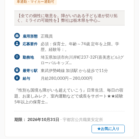
車通勤・マイカー通勤可
【全ての個性に敬意を。障がいのある子ども達が切り拓
く、ミライの可能性を】弊社は栃木県を中心...
正職員
雇用形態
必須：保育士。年齢～74歳 定年を上限。学
応募要件
歴。経験等：。
埼玉県加須市向川岸町237-32F(喜美恵ビル)グ
勤務地
ローバルキッズ...
東武伊勢崎線 加須駅 から徒歩で11分
最寄り駅
月給280,000円～280,000円
給与
『性別も国境も障がいも超えていこう』日常生活、毎日の宿
題、お楽しみレク、室内運動などで成長をサポート★★経験
5年以上の保育士...
期限： 2026年10月31日
- 宇都宮公共職業安定所
★お気に入り