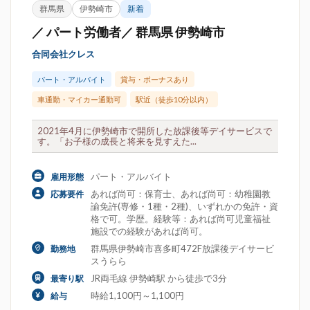
群馬県
伊勢崎市
新着
／ パート労働者／ 群馬県 伊勢崎市
合同会社クレス
パート・アルバイト
賞与・ボーナスあり
車通勤・マイカー通勤可
駅近（徒歩10分以内）
2021年4月に伊勢崎市で開所した放課後等デイサービスで
す。「お子様の成長と将来を見すえた...
パート・アルバイト
雇用形態
あれば尚可：保育士、あれば尚可：幼稚園教
応募要件
諭免許(専修・1種・2種)、いずれかの免許・資
格で可。学歴。経験等：あれば尚可児童福祉
施設での経験があれば尚可。
群馬県伊勢崎市喜多町472F放課後デイサービ
勤務地
スうらら
JR両毛線 伊勢崎駅 から徒歩で3分
最寄り駅
時給1,100円～1,100円
給与