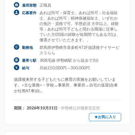
正職員
雇用形態
あれば尚可：保育士、あれば尚可：社会福祉
応募要件
士、あれば尚可：精神保健福祉士、いずれか
の免許・資格で可。学歴必須 大学以上。経験
等：あれば尚可子どもと関わる職場に従事し
ていた方(同様の経験が短期間でもある方)は、
優遇させていただきます。。
群馬県伊勢崎市喜多町472F放課後デイサービ
勤務地
スうらら
JR両毛線 伊勢崎駅 から徒歩で3分
最寄り駅
月給210,000円～300,000円
給与
放課後来所する子どもたちに療育の実施をお願いしていま
す。<主な業務>・学校→事業所、事業所→自宅の送迎(自車
か社用AT車)自...
期限： 2026年10月31日
- 伊勢崎公共職業安定所
★お気に入り