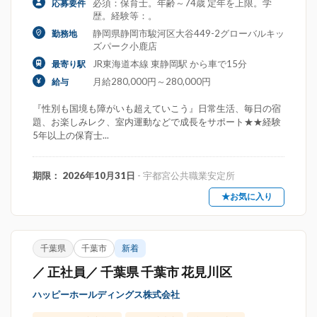
必須：保育士。年齢～74歳 定年を上限。学
応募要件
歴。経験等：。
静岡県静岡市駿河区大谷449-2グローバルキッ
勤務地
ズパーク小鹿店
JR東海道本線 東静岡駅 から車で15分
最寄り駅
月給280,000円～280,000円
給与
『性別も国境も障がいも超えていこう』日常生活、毎日の宿
題、お楽しみレク、室内運動などで成長をサポート★★経験
5年以上の保育士...
期限： 2026年10月31日
- 宇都宮公共職業安定所
★お気に入り
千葉県
千葉市
新着
／ 正社員／ 千葉県 千葉市 花見川区
ハッピーホールディングス株式会社