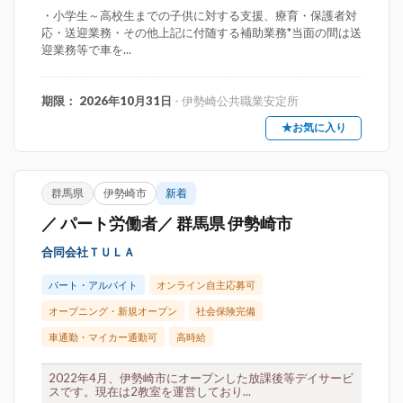
・小学生～高校生までの子供に対する支援、療育・保護者対
応・送迎業務・その他上記に付随する補助業務*当面の間は送
迎業務等で車を...
期限： 2026年10月31日
- 伊勢崎公共職業安定所
★お気に入り
群馬県
伊勢崎市
新着
／ パート労働者／ 群馬県 伊勢崎市
合同会社ＴＵＬＡ
パート・アルバイト
オンライン自主応募可
オープニング・新規オープン
社会保険完備
車通勤・マイカー通勤可
高時給
2022年4月、伊勢崎市にオープンした放課後等デイサービ
スです。現在は2教室を運営しており...