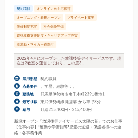
契約職員
オンライン自主応募可
オープニング・新規オープン
プライベート充実
研修制度充実
社会保険完備
資格取得支援制度・キャリアアップ充実
車通勤・マイカー通勤可
2022年4月にオープンした放課後等デイサービスです。現
在は2教室を運営しており、この度3...
契約職員
雇用形態
。学歴。経験等：。
応募要件
群馬県伊勢崎市南千木町2391番地1
勤務地
東武伊勢崎線 剛志駅 から車で3分
最寄り駅
月給215,400円～215,400円
給与
新規オープン「放課後等デイサービス太陽の花」でのお仕事
【仕事内容】*運動や学習指導*児童の送迎・保護者様への連
絡・各事務作業...