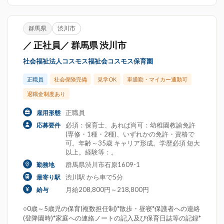
群馬県
渋川市
／ 正社員／ 群馬県 渋川市
社会福祉法人コスモス福祉会コスモス保育園
正職員
社会保険完備
見学OK
車通勤・マイカー通勤可
退職金制度あり
正職員
雇用形態
必須：保育士、あれば尚可：幼稚園教諭免許
応募要件
(専修・1種・2種)、いずれかの免許・資格で
可。年齢～35歳 キャリア形成。学歴必須 短大
以上。経験等：。
群馬県渋川市石原1609-1
勤務地
渋川駅 から車で5分
最寄り駅
月給208,800円～218,800円
給与
○0歳～5歳児の保育(複数担任制)*散歩・昼寝*保護者への連絡
(登降園時)*家庭への連絡ノートの記入及び保育日誌等の記録*