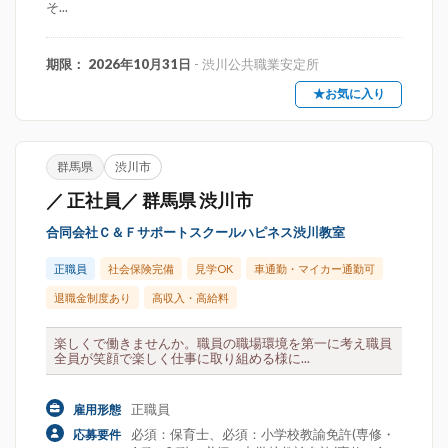
そ...
期限： 2026年10月31日
- 渋川公共職業安定所
★お気に入り
群馬県
渋川市
／ 正社員／ 群馬県 渋川市
合同会社Ｃ＆Ｆサポートスクールハピネス渋川教室
正職員
社会保険完備
見学OK
車通勤・マイカー通勤可
退職金制度あり
高収入・高給料
楽しくで働きませんか。職員の職場環境を第一に考え職員
全員が笑顔で楽しく仕事に取り組める様に...
正職員
雇用形態
必須：保育士、必須：小学校教諭免許(専修・
応募要件