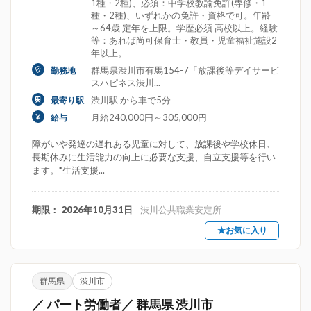
1種・2種)、必須：中学校教諭免許(専修・1
種・2種)、いずれかの免許・資格で可。年齢
～64歳 定年を上限。学歴必須 高校以上。経験
等：あれば尚可保育士・教員・児童福祉施設2
年以上。
群馬県渋川市有馬154-7「放課後等デイサービ
勤務地
スハピネス渋川...
渋川駅 から車で5分
最寄り駅
月給240,000円～305,000円
給与
障がいや発達の遅れある児童に対して、放課後や学校休日、
長期休みに生活能力の向上に必要な支援、自立支援等を行い
ます。*生活支援...
期限： 2026年10月31日
- 渋川公共職業安定所
★お気に入り
群馬県
渋川市
／ パート労働者／ 群馬県 渋川市