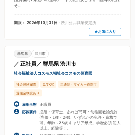
そ...
期限： 2026年10月31日
- 渋川公共職業安定所
★お気に入り
群馬県
渋川市
／ 正社員／ 群馬県 渋川市
社会福祉法人コスモス福祉会コスモス保育園
社会保険完備
見学OK
車通勤・マイカー通勤可
退職金制度あり
正職員
雇用形態
必須：保育士、あれば尚可：幼稚園教諭免許
応募要件
(専修・1種・2種)、いずれかの免許・資格で
可。年齢～35歳 キャリア形成。学歴必須 短大
以上。経験等：。