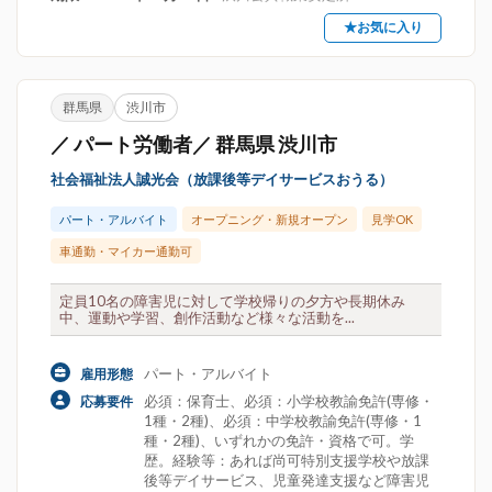
★お気に入り
群馬県
渋川市
／ パート労働者／ 群馬県 渋川市
社会福祉法人誠光会（放課後等デイサービスおうる）
パート・アルバイト
オープニング・新規オープン
見学OK
車通勤・マイカー通勤可
定員10名の障害児に対して学校帰りの夕方や長期休み
中、運動や学習、創作活動など様々な活動を...
パート・アルバイト
雇用形態
必須：保育士、必須：小学校教諭免許(専修・
応募要件
1種・2種)、必須：中学校教諭免許(専修・1
種・2種)、いずれかの免許・資格で可。学
歴。経験等：あれば尚可特別支援学校や放課
後等デイサービス、児童発達支援など障害児