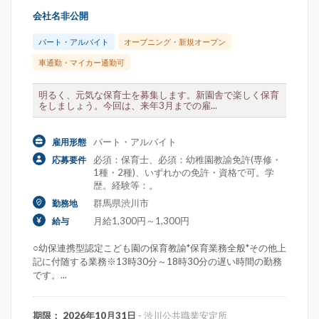
会社名非公開
パート・アルバイト
オープニング・新規オープン
車通勤・マイカー通勤可
明るく、元気な保育士を募集します。新園舎で楽しく保育
をしましょう。今回は、来年3月までの雇...
パート・アルバイト
雇用形態
必須：保育士、必須：幼稚園教諭免許(専修・
応募要件
1種・2種)、いずれかの免許・資格で可。学
歴。経験等：。
群馬県渋川市
勤務地
月給1,300円～1,300円
給与
○幼保連携型認定こども園の保育教諭*保育業務全般*その他上
記に付随する業務※13時30分～18時30分の遅い時間の勤務
です。...
期限： 2026年10月31日
- 渋川公共職業安定所