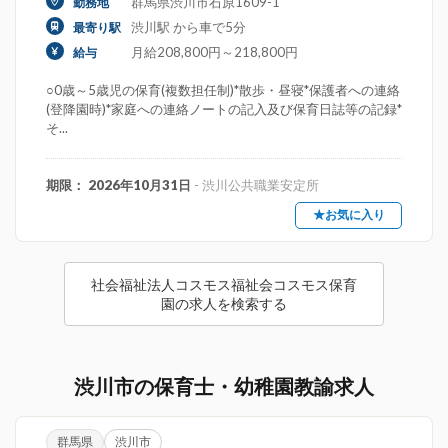
群馬県渋川市石原1609-1
勤務地
渋川駅 から車で5分
最寄り駅
月給208,800円～218,800円
給与
○0歳～5歳児の保育(複数担任制)*散歩・昼寝*保護者への連絡
(登降園時)*家庭への連絡ノートの記入及び保育日誌等の記録*
そ...
期限： 2026年10月31日
- 渋川公共職業安定所
★お気に入り
社会福祉法人コスモス福祉会コスモス保育
園の求人を検索する
渋川市の保育士・幼稚園教諭求人
群馬県
渋川市