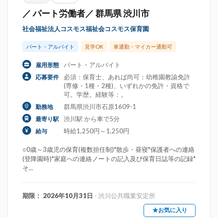
／ パート労働者／ 群馬県 渋川市
社会福祉法人コスモス福祉会コスモス保育園
パート・アルバイト
見学OK
車通勤・マイカー通勤可
パート・アルバイト
雇用形態
必須：保育士、あれば尚可：幼稚園教諭免許
応募要件
(専修・1種・2種)、いずれかの免許・資格で
可。学歴。経験等：。
群馬県渋川市石原1609-1
勤務地
渋川駅 から車で5分
最寄り駅
時給1,250円～1,250円
給与
○0歳～3歳児の保育(複数担任制)*散歩・昼寝*保護者への連絡
(登降園時)*家庭への連絡ノートの記入及び保育日誌等の記録*
そ...
期限： 2026年10月31日
- 渋川公共職業安定所
★お気に入り