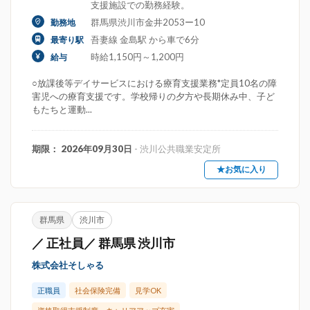
支援施設での勤務経験。
群馬県渋川市金井2053ー10
勤務地
吾妻線 金島駅 から車で6分
最寄り駅
時給1,150円～1,200円
給与
○放課後等デイサービスにおける療育支援業務*定員10名の障
害児への療育支援です。学校帰りの夕方や長期休み中、子ど
もたちと運動...
期限： 2026年09月30日
- 渋川公共職業安定所
★お気に入り
群馬県
渋川市
／ 正社員／ 群馬県 渋川市
株式会社そしゃる
正職員
社会保険完備
見学OK