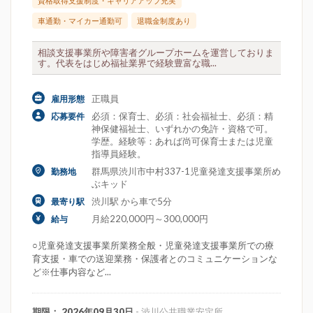
資格取得支援制度・キャリアアップ充実
車通勤・マイカー通勤可
退職金制度あり
相談支援事業所や障害者グループホームを運営しておりま
す。代表をはじめ福祉業界で経験豊富な職...
正職員
雇用形態
必須：保育士、必須：社会福祉士、必須：精
応募要件
神保健福祉士、いずれかの免許・資格で可。
学歴。経験等：あれば尚可保育士または児童
指導員経験。
群馬県渋川市中村337-1児童発達支援事業所め
勤務地
ぶキッド
渋川駅 から車で5分
最寄り駅
月給220,000円～300,000円
給与
○児童発達支援事業所業務全般・児童発達支援事業所での療
育支援・車での送迎業務・保護者とのコミュニケーションな
ど※仕事内容など...
期限： 2026年09月30日
- 渋川公共職業安定所