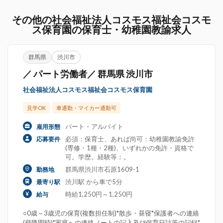
その他の社会福祉法人コスモス福祉会コスモ
ス保育園の保育士・幼稚園教諭求人
群馬県
渋川市
／ パート労働者／ 群馬県 渋川市
社会福祉法人コスモス福祉会コスモス保育園
見学OK
車通勤・マイカー通勤可
パート・アルバイト
雇用形態
必須：保育士、あれば尚可：幼稚園教諭免許
応募要件
(専修・1種・2種)、いずれかの免許・資格で
可。学歴。経験等：。
群馬県渋川市石原1609-1
勤務地
渋川駅 から車で5分
最寄り駅
時給1,250円～1,250円
給与
○0歳～3歳児の保育(複数担任制)*散歩・昼寝*保護者への連絡
(登降園時)*家庭への連絡ノートの記入及び保育日誌等の記録*