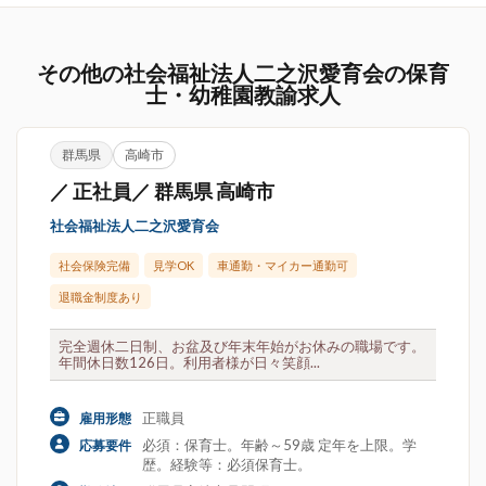
その他の社会福祉法人二之沢愛育会の保育
士・幼稚園教諭求人
群馬県
高崎市
／ 正社員／ 群馬県 高崎市
社会福祉法人二之沢愛育会
社会保険完備
見学OK
車通勤・マイカー通勤可
退職金制度あり
完全週休二日制、お盆及び年末年始がお休みの職場です。
年間休日数126日。利用者様が日々笑顔...
正職員
雇用形態
必須：保育士。年齢～59歳 定年を上限。学
応募要件
歴。経験等：必須保育士。