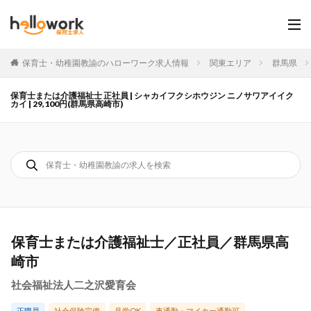
保育士・幼稚園教諭のハローワーク求人情報
関東エリア
群馬県
保育士または介護福祉士 正社員 | シャカイフクシホウジン ニノサワアイイク
カイ | 29,100円(群馬県高崎市)
保育士または介護福祉士／正社員／群馬県高
崎市
社会福祉法人二之沢愛育会
正職員
社会保険完備
見学OK
車通勤・マイカー通勤可