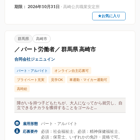
期限： 2026年10月31日
- 高崎公共職業安定所
★お気に入り
群馬県
高崎市
／ パート労働者／ 群馬県 高崎市
合同会社ジェニュイン
パート・アルバイト
オンライン自主応募可
プライベート充実
見学OK
車通勤・マイカー通勤可
高時給
障がいを持つ子どもたちが、大人になってから就労し、自
立できるチカラを獲得することをゴールと...
パート・アルバイト
雇用形態
必須：社会福祉士、必須：精神保健福祉士、
応募要件
必須：保育士、いずれかの免許・資格で可。