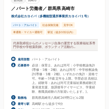
群馬県
高崎市
／ パート労働者／ 群馬県 高崎市
株式会社カヨイバ（多機能型通所事業所カヨイバ１号）
パート・アルバイト
社会保険完備
見学OK
車通勤・マイカー通勤可
駅近（徒歩10分以内）
代表取締役からのメッセージ自身の運営する医療福祉系専
門学校や学校薬剤師、ボランティア活動の...
パート・アルバイト
雇用形態
必須：保育士、あれば尚可：小学校教諭免許
応募要件
(専修・1種・2種)、あれば尚可：中学校教諭免
許(専修・1種・2種)、いずれかの免許・資格で
可。年齢～59歳 定年を上限。学歴必須 高校以
上。経験等：あれば尚可児童福祉業務経験(児
童発達支援、放課後等デイサービス、学童経
験、教職員経験の方歓迎いたします。)。
群馬県高崎市八島町269野口ビル2階
勤務地
高崎駅 から徒歩で4分
最寄り駅