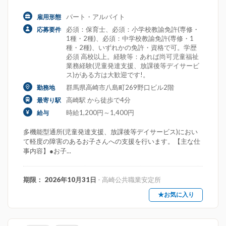
パート・アルバイト
雇用形態
必須：保育士、必須：小学校教諭免許(専修・
応募要件
1種・2種)、必須：中学校教諭免許(専修・1
種・2種)、いずれかの免許・資格で可。学歴
必須 高校以上。経験等：あれば尚可児童福祉
業務経験(児童発達支援、放課後等デイサービ
ス)がある方は大歓迎です!。
群馬県高崎市八島町269野口ビル2階
勤務地
高崎駅 から徒歩で4分
最寄り駅
時給1,200円～1,400円
給与
多機能型通所(児童発達支援、放課後等デイサービス)におい
て軽度の障害のあるお子さんへの支援を行います。【主な仕
事内容】●お子...
期限： 2026年10月31日
- 高崎公共職業安定所
★お気に入り