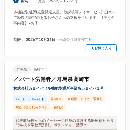
月給1,294円～1,703円
給与
多機能型通所(児童発達支援、放課後等デイサービス)におい
て軽度の障害のあるお子さんへの支援を行います。【主な仕
事内容】●お子...
期限： 2026年10月31日
- 高崎公共職業安定所
★お気に入り
群馬県
高崎市
／ パート労働者／ 群馬県 高崎市
株式会社カヨイバ（多機能型通所事業所カヨイバ１号）
パート・アルバイト
見学OK
車通勤・マイカー通勤可
駅近（徒歩10分以内）
高時給
代表取締役からのメッセージ自身の運営する医療福祉系専
門学校や学校薬剤師、ボランティア活動の...