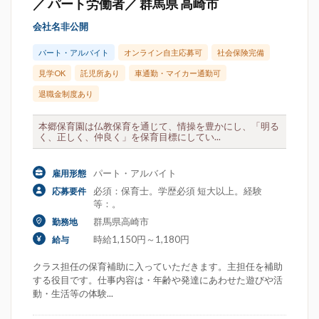
／ パート労働者／ 群馬県 高崎市
会社名非公開
パート・アルバイト
オンライン自主応募可
社会保険完備
見学OK
託児所あり
車通勤・マイカー通勤可
退職金制度あり
本郷保育園は仏教保育を通じて、情操を豊かにし、「明る
く、正しく、仲良く」を保育目標にしてい...
パート・アルバイト
雇用形態
必須：保育士。学歴必須 短大以上。経験
応募要件
等：。
群馬県高崎市
勤務地
時給1,150円～1,180円
給与
クラス担任の保育補助に入っていただきます。主担任を補助
する役目です。仕事内容は・年齢や発達にあわせた遊びや活
動・生活等の体験...