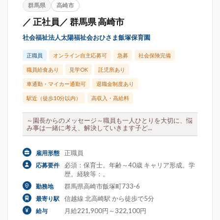
群馬県
高崎市
／ 正社員／ 群馬県 高崎市
社会福祉法人太陽福祉会おひさま飯塚保育園
正職員
オンライン自主応募可
急募
社会保険完備
職員給食あり
見学OK
託児所あり
車通勤・マイカー通勤可
退職金制度あり
駅近（徒歩10分以内）
高収入・高給料
～園長からのメッセージ～職員も一人ひとりを大切に、悩
み事は一緒に考え、解決していきます子ど...
正職員
雇用形態
必須：保育士。年齢～40歳 キャリア形成。学
応募要件
歴。経験等：。
群馬県高崎市飯塚町733-6
勤務地
信越線 北高崎駅 から徒歩で5分
最寄り駅
月給221,900円～322,100円
給与