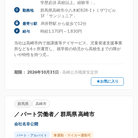
学歴必須 高校以上。経験等：。
群馬県高崎市小八木町828-1トミザワビル
勤務地
1F「サンジュニア」
JR井野駅 から徒歩で12分
最寄り駅
時給1,170円～1,830円
給与
当社は高崎市内で放課後等デイサービス、児童発達支援事業
所などを6ヶ所運営し、就学前の幼児から高校生までの障が
いや特性を持つ児...
期限： 2026年10月31日
- 高崎公共職業安定所
★お気に入り
群馬県
高崎市
／ パート労働者／ 群馬県 高崎市
会社名非公開
パート・アルバイト
車通勤・マイカー通勤可