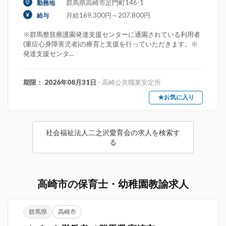
群馬県高崎市足門町146-1
勤務地
月給169,300円～207,800円
給与
※群馬整肢療護園発達支援センターに通園されている利用者
(重症心身障害児者)の療育と支援を行っていただきます。※
発達支援センタ...
期限： 2026年08月31日
- 高崎公共職業安定所
★お気に入り
社会福祉法人二之沢愛育会の求人を検索す
る
高崎市の保育士・幼稚園教諭求人
群馬県
高崎市