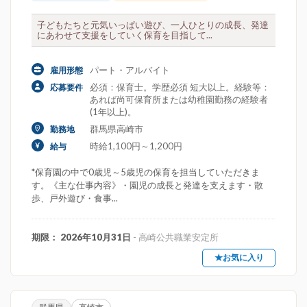
子どもたちと元気いっぱい遊び、一人ひとりの成長、発達
にあわせて支援をしていく保育を目指して...
パート・アルバイト
雇用形態
必須：保育士。学歴必須 短大以上。経験等：
応募要件
あれば尚可保育所または幼稚園勤務の経験者
(1年以上)。
群馬県高崎市
勤務地
時給1,100円～1,200円
給与
*保育園の中で0歳児～5歳児の保育を担当していただきま
す。《主な仕事内容》・園児の成長と発達を支えます・散
歩、戸外遊び・食事...
期限： 2026年10月31日
- 高崎公共職業安定所
★お気に入り