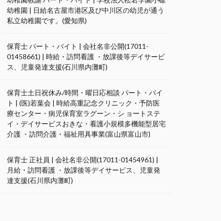
幼稚園 | 日給名古屋市港区及び中川区の幼児が通う
私立幼稚園です。(愛知県)
保育士 パート・バイト | 会社名非公開(17011-
01458661) | 時給・訪問看護 ・放課後等デイサービ
ス、児童発達支援(石川県内灘町)
保育士土日祝休み/時間・曜日応相談 パート・バイ
ト | (医)若葉会 | 時給高重記念クリニック・予防医
療センター・病児保育室ラグーン・シ ョートステ
イ・デイサービスおきな・看護小規模多機能型居宅
介護 ・訪問介護・福祉用具事業(富山県富山市)
保育士 正社員 | 会社名非公開(17011-01454961) |
月給・訪問看護 ・放課後等デイサービス、児童発
達支援(石川県内灘町)