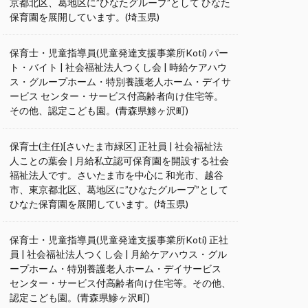
京都北区、葛地区に”ひなたグループ”として ひなた
保育園を展開しています。(埼玉県)
保育士・児童指導員(児童発達支援事業所Koti) パー
ト・バイト | 社会福祉法人つくし会 | 時給ケアハウ
ス・グループホーム・特別養護老人ホーム・デイサ
ービス センター・サービス付高齢者向け住宅等。
その他、認定こども園。(青森県鯵ヶ沢町)
保育士(主任)[さいたま市緑区] 正社員 | 社会福祉法
人ことの葉会 | 月給私立認可保育園を開設する社会
福祉法人です。さいたま市を中心に 和光市、越谷
市、東京都北区、葛地区に”ひなたグループ”として
ひなた保育園を展開しています。(埼玉県)
保育士・児童指導員(児童発達支援事業所Koti) 正社
員 | 社会福祉法人つくし会 | 月給ケアハウス・グル
ープホーム・特別養護老人ホーム・デイサービス
センター・サービス付高齢者向け住宅等。その他、
認定こども園。(青森県鰺ヶ沢町)