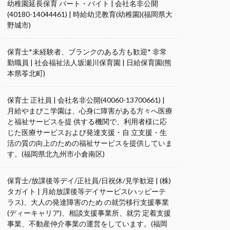
幼稚園延長保育 パート・バイト | 会社名非公開
(40180-14044461) | 時給幼児教育(幼稚園)(福岡県大
野城市)
保育士*未経験者、ブランクのある方も歓迎* 非常
勤職員 | 社会福祉法人坂瀬川保育園 | 日給保育園(熊
本県苓北町)
保育士 正社員 | 会社名非公開(40060-13700661) |
月給やまびこ学園は、心身に障害がある方々へ医療
と福祉サービスを提 供する機関で、利用者様に応
じた医療サービスおよび発達支援・自 立支援・生
活の質の向上のための福祉サービスを提供していま
す。(福岡県北九州市小倉南区)
保育士/放課後等デイ/正社員/日祝休/見学歓迎 | (株)
タガイト | 月給放課後等デイサービス(ハッピーテ
ラス)、大人の発達障害のため の就労移行支援事業
(ディーキャリア)、相談支援事業所、就労 定着支援
事業、不動産仲介事業の運営をしています。(福岡