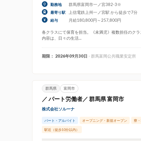
群馬県富岡市一ノ宮382-3※
勤務地
上信電鉄上州一ノ宮駅 から徒歩で7分
最寄り駅
月給180,800円～257,800円
給与
各クラスにて保育を担当。《未満児》複数担任のクラ
内容は、日々の生活...
期限： 2026年09月30日
- 群馬富岡公共職業安定所
群馬県
富岡市
／ パート労働者／ 群馬県 富岡市
株式会社ソルーナ
パート・アルバイト
オープニング・新規オープン
寮・
駅近（徒歩10分以内）