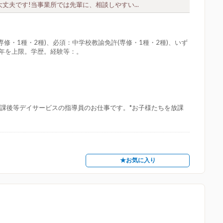
夫です!当事業所では先輩に、相談しやすい...
修・1種・2種)、必須：中学校教諭免許(専修・1種・2種)、いず
定年を上限。学歴。経験等：。
放課後等デイサービスの指導員のお仕事です。*お子様たちを放課
★お気に入り