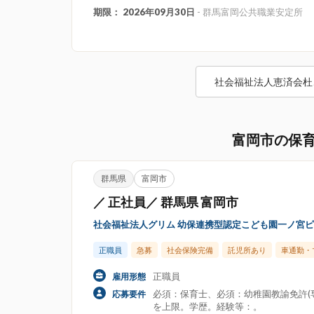
期限： 2026年09月30日
- 群馬富岡公共職業安定所
社会福祉法人恵済会杜
富岡市の保
群馬県
富岡市
／ 正社員／ 群馬県 富岡市
社会福祉法人グリム 幼保連携型認定こども園一ノ宮
正職員
急募
社会保険完備
託児所あり
車通勤・
正職員
雇用形態
必須：保育士、必須：幼稚園教諭免許(専
応募要件
を上限。学歴。経験等：。