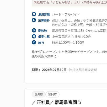
未経験でも『子どもが好き』という気持ちがあれば大丈
パート・アルバイト
雇用形態
必須：保育士、必須：小学校教諭免許(専
応募要件
れかの免許・資格で可。年齢～64歳 
群馬県富岡市富岡1186-1からふる富岡
勤務地
上州富岡駅 から徒歩で10分
最寄り駅
時給1,100円～1,100円
給与
昨年4月にオープンした放課後デイサービスです。○
後や長期休業中に...
期限： 2026年09月30日
- 渋川公共職業安定所
群馬県
富岡市
／ 正社員／ 群馬県 富岡市