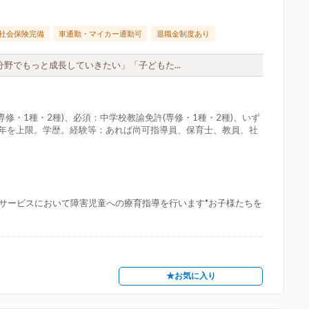
社会保険完備
車通勤・マイカー通勤可
退職金制度あり
分野でもっと成長していきたい」「子どもた...
修・1種・2種)、必須：中学校教諭免許(専修・1種・2種)、いず
定年を上限。学歴。経験等：あれば尚可指導員、保育士、教員、社
。
デイサービスにおいて障害児童への療育指導を行います*お子様たちを
★お気に入り