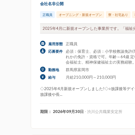
会社名非公開
正職員
オープニング・新規オープン
寮・社宅あり
2025年4月に新規オープンした事業所です。「福祉
正職員
雇用形態
必須：保育士、必須：小学校教諭免許(専
応募要件
れかの免許・資格で可。年齢～64歳 
会福祉士、精神保健福祉士の実務経験
群馬県富岡市
勤務地
月給210,000円～210,000円
給与
◇2025年4月新規オープンしました!◇○放課後等
放課後や長...
期限： 2026年09月30日
- 渋川公共職業安定所