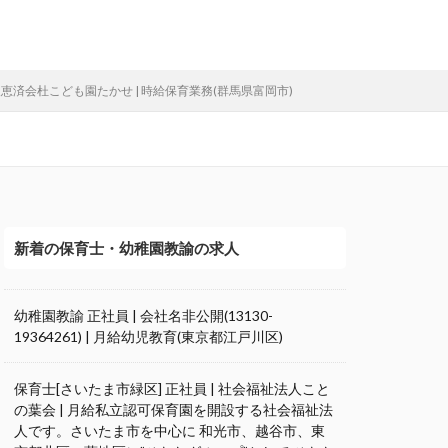
恵済会杜こども園たかせ | 時給保育業務(群馬県富岡市)
新着の保育士・幼稚園教諭の求人
幼稚園教諭 正社員 | 会社名非公開(13130-
19364261) | 月給幼児教育(東京都江戸川区)
保育士[さいたま市緑区] 正社員 | 社会福祉法人こと
の葉会 | 月給私立認可保育園を開設する社会福祉法
人です。さいたま市を中心に 和光市、越谷市、東