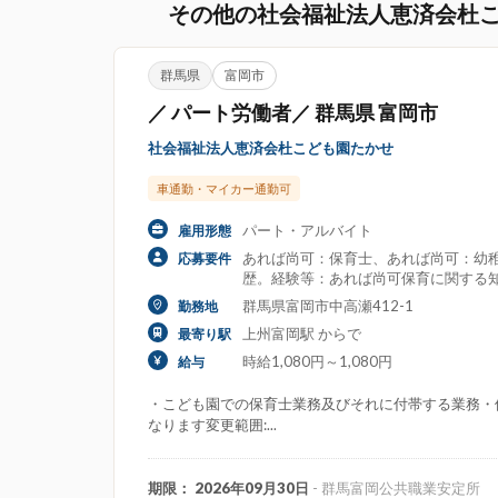
その他の社会福祉法人恵済会杜
群馬県
富岡市
／ パート労働者／ 群馬県 富岡市
社会福祉法人恵済会杜こども園たかせ
車通勤・マイカー通勤可
パート・アルバイト
雇用形態
あれば尚可：保育士、あれば尚可：幼稚
応募要件
歴。経験等：あれば尚可保育に関する
群馬県富岡市中高瀬412-1
勤務地
上州富岡駅 からで
最寄り駅
時給1,080円～1,080円
給与
・こども園での保育士業務及びそれに付帯する業務・
なります変更範囲:...
期限： 2026年09月30日
- 群馬富岡公共職業安定所