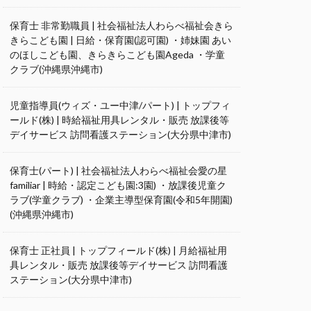
保育士 非常勤職員 | 社会福祉法人わらべ福祉会きら
きらこども園 | 日給・保育園(認可園) ・姉妹園 あい
のほしこども園、きらきらこども園Ageda ・学童
クラブ(沖縄県沖縄市)
児童指導員(ウィズ・ユー中津/パート) | トップフィ
ールド(株) | 時給福祉用具レンタル・販売 放課後等
デイサービス 訪問看護ステーション(大分県中津市)
保育士(パート) | 社会福祉法人わらべ福祉会愛の星
familiar | 時給・認定こども園:3園) ・放課後児童ク
ラブ(学童クラブ) ・企業主導型保育園(令和5年開園)
(沖縄県沖縄市)
保育士 正社員 | トップフィールド(株) | 月給福祉用
具レンタル・販売 放課後等デイサービス 訪問看護
ステーション(大分県中津市)