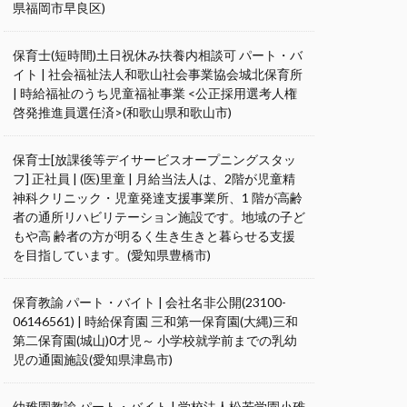
県福岡市早良区)
保育士(短時間)土日祝休み扶養内相談可 パート・バ
イト | 社会福祉法人和歌山社会事業協会城北保育所
| 時給福祉のうち児童福祉事業 <公正採用選考人権
啓発推進員選任済>(和歌山県和歌山市)
保育士[放課後等デイサービスオープニングスタッ
フ] 正社員 | (医)里童 | 月給当法人は、2階が児童精
神科クリニック・児童発達支援事業所、1 階が高齢
者の通所リハビリテーション施設です。地域の子ど
もや高 齢者の方が明るく生き生きと暮らせる支援
を目指しています。(愛知県豊橋市)
保育教諭 パート・バイト | 会社名非公開(23100-
06146561) | 時給保育園 三和第一保育園(大縄)三和
第二保育園(城山)0才児～ 小学校就学前までの乳幼
児の通園施設(愛知県津島市)
幼稚園教諭 パート・バイト | 学校法人松若学園小碓