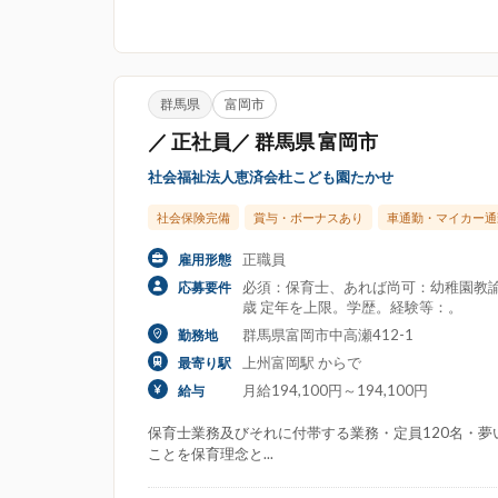
群馬県
富岡市
／ 正社員／ 群馬県 富岡市
社会福祉法人恵済会杜こども園たかせ
社会保険完備
賞与・ボーナスあり
車通勤・マイカー通
正職員
雇用形態
必須：保育士、あれば尚可：幼稚園教諭
応募要件
歳 定年を上限。学歴。経験等：。
群馬県富岡市中高瀬412-1
勤務地
上州富岡駅 からで
最寄り駅
月給194,100円～194,100円
給与
保育士業務及びそれに付帯する業務・定員120名・
ことを保育理念と...