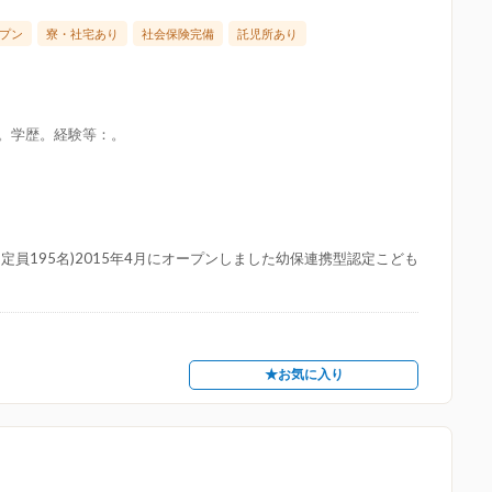
プン
寮・社宅あり
社会保険完備
託児所あり
限。学歴。経験等：。
員195名)2015年4月にオープンしました幼保連携型認定こども
★お気に入り