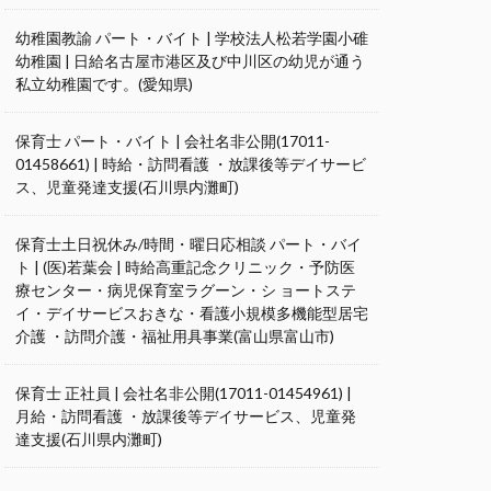
幼稚園教諭 パート・バイト | 学校法人松若学園小碓
幼稚園 | 日給名古屋市港区及び中川区の幼児が通う
私立幼稚園です。(愛知県)
保育士 パート・バイト | 会社名非公開(17011-
01458661) | 時給・訪問看護 ・放課後等デイサービ
ス、児童発達支援(石川県内灘町)
保育士土日祝休み/時間・曜日応相談 パート・バイ
ト | (医)若葉会 | 時給高重記念クリニック・予防医
療センター・病児保育室ラグーン・シ ョートステ
イ・デイサービスおきな・看護小規模多機能型居宅
介護 ・訪問介護・福祉用具事業(富山県富山市)
保育士 正社員 | 会社名非公開(17011-01454961) |
月給・訪問看護 ・放課後等デイサービス、児童発
達支援(石川県内灘町)