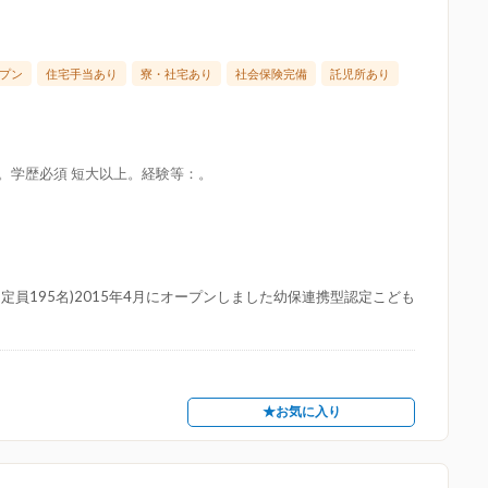
プン
住宅手当あり
寮・社宅あり
社会保険完備
託児所あり
限。学歴必須 短大以上。経験等：。
員195名)2015年4月にオープンしました幼保連携型認定こども
★お気に入り