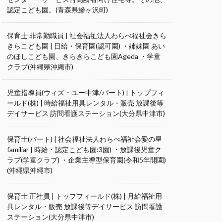
認定こども園。(青森県鰺ヶ沢町)
保育士 非常勤職員 | 社会福祉法人わらべ福祉会きら
きらこども園 | 日給・保育園(認可園) ・姉妹園 あい
のほしこども園、きらきらこども園Ageda ・学童
クラブ(沖縄県沖縄市)
児童指導員(ウィズ・ユー中津/パート) | トップフィ
ールド(株) | 時給福祉用具レンタル・販売 放課後等
デイサービス 訪問看護ステーション(大分県中津市)
保育士(パート) | 社会福祉法人わらべ福祉会愛の星
familiar | 時給・認定こども園:3園) ・放課後児童ク
ラブ(学童クラブ) ・企業主導型保育園(令和5年開園)
(沖縄県沖縄市)
保育士 正社員 | トップフィールド(株) | 月給福祉用
具レンタル・販売 放課後等デイサービス 訪問看護
ステーション(大分県中津市)