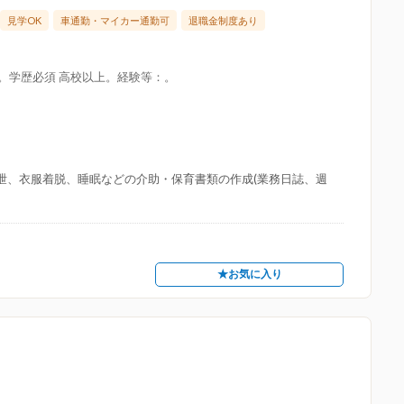
見学OK
車通勤・マイカー通勤可
退職金制度あり
限。学歴必須 高校以上。経験等：。
排泄、衣服着脱、睡眠などの介助・保育書類の作成(業務日誌、週
★お気に入り