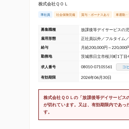
株式会社ＱＯＬ
準社員
社会保険完備
賞与・ボーナスあり
車通勤・
募集職種
放課後等デイサービスの
雇用形態
正社員以外／フルタイム
給与
月給200,000円～220,000
勤務地
茨城県日立市桜川町1丁目
08010-07105561
コ
求人番号
有効期限
2026年06月30日
株式会社ＱＯＬの「放課後等デイサービス
が切れています。又は、有効期限内であっ
す。