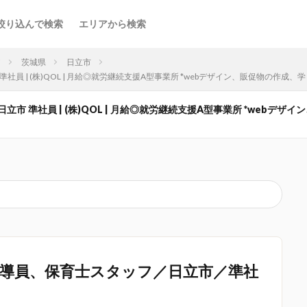
絞り込んで検索
エリアから検索
ア
茨城県
日立市
 | (株)QOL | 月給◎就労継続支援A型事業所 *webデザイン、販促物の作成、
 準社員 | (株)QOL | 月給◎就労継続支援A型事業所 *webデザ
導員、保育士スタッフ／日立市／準社