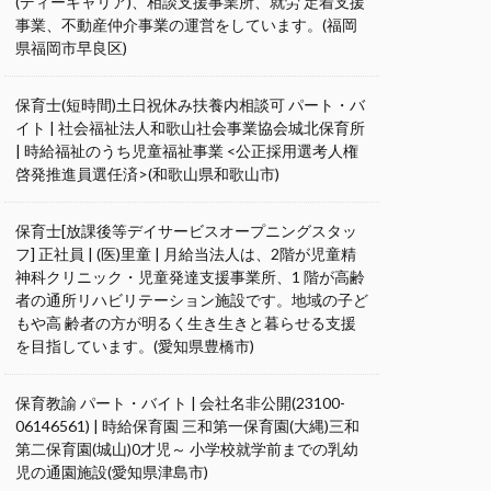
(ディーキャリア)、相談支援事業所、就労 定着支援
事業、不動産仲介事業の運営をしています。(福岡
県福岡市早良区)
保育士(短時間)土日祝休み扶養内相談可 パート・バ
イト | 社会福祉法人和歌山社会事業協会城北保育所
| 時給福祉のうち児童福祉事業 <公正採用選考人権
啓発推進員選任済>(和歌山県和歌山市)
保育士[放課後等デイサービスオープニングスタッ
フ] 正社員 | (医)里童 | 月給当法人は、2階が児童精
神科クリニック・児童発達支援事業所、1 階が高齢
者の通所リハビリテーション施設です。地域の子ど
もや高 齢者の方が明るく生き生きと暮らせる支援
を目指しています。(愛知県豊橋市)
保育教諭 パート・バイト | 会社名非公開(23100-
06146561) | 時給保育園 三和第一保育園(大縄)三和
第二保育園(城山)0才児～ 小学校就学前までの乳幼
児の通園施設(愛知県津島市)