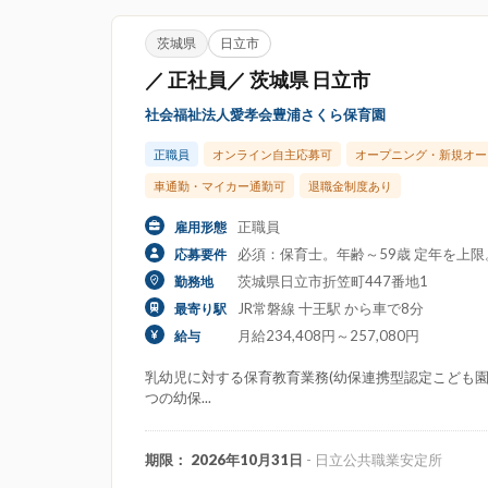
茨城県
日立市
／ 正社員／ 茨城県 日立市
社会福祉法人愛孝会豊浦さくら保育園
正職員
オンライン自主応募可
オープニング・新規オー
車通勤・マイカー通勤可
退職金制度あり
正職員
雇用形態
必須：保育士。年齢～59歳 定年を上
応募要件
茨城県日立市折笠町447番地1
勤務地
JR常磐線 十王駅 から車で8分
最寄り駅
月給234,408円～257,080円
給与
乳幼児に対する保育教育業務(幼保連携型認定こども園定
つの幼保...
期限： 2026年10月31日
- 日立公共職業安定所