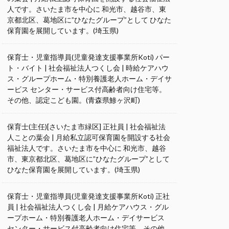
人です。さいたま市を中心に 和光市、越谷市、東
京都北区、葛地区に”ひなたグループ”として ひなた
保育園を展開しています。(埼玉県)
保育士・児童指導員(児童発達支援事業所Koti) パー
ト・バイト | 社会福祉法人つくし会 | 時給ケアハウ
ス・グループホーム・特別養護老人ホーム・デイサ
ービス センター・サービス付高齢者向け住宅等。
その他、認定こども園。(青森県鯵ヶ沢町)
保育士(主任)[さいたま市緑区] 正社員 | 社会福祉法
人ことの葉会 | 月給私立認可保育園を開設する社会
福祉法人です。さいたま市を中心に 和光市、越谷
市、東京都北区、葛地区に”ひなたグループ”として
ひなた保育園を展開しています。(埼玉県)
保育士・児童指導員(児童発達支援事業所Koti) 正社
員 | 社会福祉法人つくし会 | 月給ケアハウス・グル
ープホーム・特別養護老人ホーム・デイサービス
センター・サービス付高齢者向け住宅等。その他、