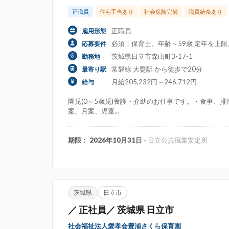
正職員
住宅手当あり
社会保険完備
職員給食あり
正職員
雇用形態
必須：保育士。年齢～59歳 定年を上
応募要件
茨城県日立市森山町3-17-1
勤務地
常磐線 大甕駅 から徒歩で20分
最寄り駅
月給205,232円～246,712円
給与
園児(0～5歳児)養護・介助のお仕事です。・食事、
案、月案、児童...
期限： 2026年10月31日
- 日立公共職業安定所
茨城県
日立市
／ 正社員／ 茨城県 日立市
社会福祉法人愛孝会豊浦さくら保育園