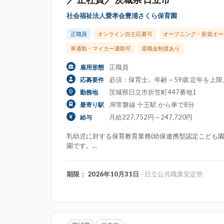
社会福祉法人愛孝会豊浦さくら保育園
正職員
オンライン自主応募可
オープニング・新規オー
車通勤・マイカー通勤可
退職金制度あり
正職員
雇用形態
必須：保育士。年齢～59歳 定年を上
応募要件
茨城県日立市折笠町447番地1
勤務地
JR常磐線 十王駅 から車で8分
最寄り駅
月給227,752円～247,720円
給与
乳幼児に対する保育教育業務(幼保連携型認定こども園定
園です。...
期限： 2026年10月31日
- 日立公共職業安定所