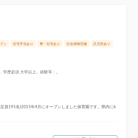
プン
住宅手当あり
寮・社宅あり
社会保険完備
託児所あり
限。学歴必須 大学以上。経験等：。
員195名)2015年4月にオープンしました保育園です。県内に6