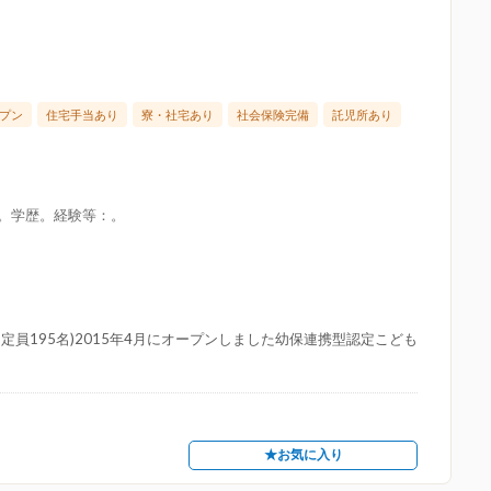
プン
住宅手当あり
寮・社宅あり
社会保険完備
託児所あり
限。学歴。経験等：。
員195名)2015年4月にオープンしました幼保連携型認定こども
★お気に入り