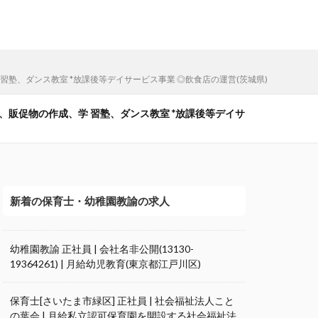
学 習塾、ダンス教室 *放課後等デイサービス事業 ◎飲食店の運営(茨城県)
イン、販促物の作成、学 習塾、ダンス教室 *放課後等デイサ
新着の保育士・幼稚園教諭の求人
幼稚園教諭 正社員 | 会社名非公開(13130-
19364261) | 月給幼児教育(東京都江戸川区)
保育士[さいたま市緑区] 正社員 | 社会福祉法人こと
の葉会 | 月給私立認可保育園を開設する社会福祉法