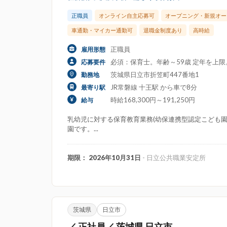
正職員
オンライン自主応募可
オープニング・新規オー
車通勤・マイカー通勤可
退職金制度あり
高時給
正職員
雇用形態
必須：保育士。年齢～59歳 定年を上
応募要件
茨城県日立市折笠町447番地1
勤務地
JR常磐線 十王駅 から車で8分
最寄り駅
時給168,300円～191,250円
給与
乳幼児に対する保育教育業務(幼保連携型認定こども園定
園です。...
期限： 2026年10月31日
- 日立公共職業安定所
茨城県
日立市
／ 正社員／ 茨城県 日立市