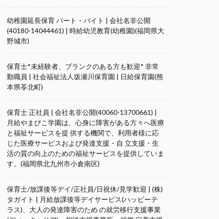
幼稚園延長保育 パート・バイト | 会社名非公開
(40180-14044461) | 時給幼児教育(幼稚園)(福岡県大
野城市)
保育士*未経験者、ブランクのある方も歓迎* 非常
勤職員 | 社会福祉法人坂瀬川保育園 | 日給保育園(熊
本県苓北町)
保育士 正社員 | 会社名非公開(40060-13700661) |
月給やまびこ学園は、心身に障害がある方々へ医療
と福祉サービスを提 供する機関で、利用者様に応
じた医療サービスおよび発達支援・自 立支援・生
活の質の向上のための福祉サービスを提供していま
す。(福岡県北九州市小倉南区)
保育士/放課後等デイ/正社員/日祝休/見学歓迎 | (株)
タガイト | 月給放課後等デイサービス(ハッピーテ
ラス)、大人の発達障害のため の就労移行支援事業