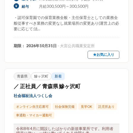
月給300,500円～300,500円
給与
・認可保育園での保育業務全般・主任保育士としての業務全
般従事すべき業務の変更なし就業場所の変更あり(運営上の必
要に応じて:法...
期限： 2026年10月31日
- 大宮公共職業安定所
★お気に入り
青森県
鰺ヶ沢町
新着
／ 正社員／ 青森県 鰺ヶ沢町
社会福祉法人つくし会
オンライン自主応募可
社会保険完備
見学OK
託児所あり
車通勤・マイカー通勤可
令和8年4月に開設したばかりの新規事業所です。利用者