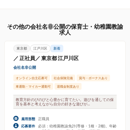
その他の会社名非公開の保育士・幼稚園教諭
求人
東京都
江戸川区
新着
／ 正社員／ 東京都 江戸川区
会社名非公開
オンライン自主応募可
社会保険完備
賞与・ボーナスあり
車通勤・マイカー通勤可
退職金制度あり
教育方針のびのびと心豊かに育てたい。遊びを通しての保
育を基本と考えながら自分の好きな遊びが...
正職員
雇用形態
必須：幼稚園教諭免許(専修・1種・2種)。年齢
応募要件