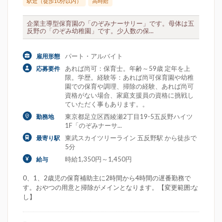
駅近（徒歩10分以内）
高時給
企業主導型保育園の「のぞみナーサリー」です。母体は五
反野の「のぞみ幼稚園」です。少人数の保...
パート・アルバイト
雇用形態
あれば尚可：保育士。年齢～59歳 定年を上
応募要件
限。学歴。経験等：あれば尚可保育園や幼稚
園での保育や調理、掃除の経験、あれば尚可
資格がない場合、家庭支援員の資格に挑戦し
ていただく事もあります。。
東京都足立区西綾瀬2丁目19-5五反野ハイツ
勤務地
1F「のぞみナーサ...
東武スカイツリーライン 五反野駅 から徒歩で
最寄り駅
5分
時給1,350円～1,450円
給与
0、1、2歳児の保育補助主に2時間から4時間の遅番勤務で
す。おやつの用意と掃除がメインとなります。【変更範囲:な
し】