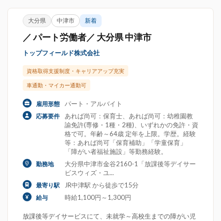
大分県
中津市
新着
／ パート労働者／ 大分県 中津市
トップフィールド株式会社
資格取得支援制度・キャリアアップ充実
車通勤・マイカー通勤可
パート・アルバイト
雇用形態
あれば尚可：保育士、あれば尚可：幼稚園教
応募要件
諭免許(専修・1種・2種)、いずれかの免許・資
格で可。年齢～64歳 定年を上限。学歴。経験
等：あれば尚可「保育補助」「学童保育」
「障がい者福祉施設」等勤務経験。
大分県中津市金谷2160-1「放課後等デイサー
勤務地
ビスウィズ・ユ...
JR中津駅 から徒歩で15分
最寄り駅
時給1,100円～1,300円
給与
放課後等デイサービスにて、未就学～高校生までの障がい児