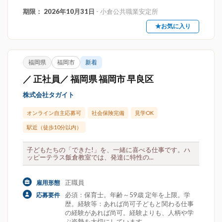
期限： 2026年10月31日
- 小倉公共職業安定所
★お気に入り
福岡県
福岡市
新着
／ 正社員／ 福岡県 福岡市 早良区
株式会社タガイト
オンライン自主応募可
社会保険完備
見学OK
駅近（徒歩10分以内）
子どもたちの「できた!」を、一緒に喜べる仕事です。ハ
ッピーテラス飯倉教室では、発達に特性の...
正職員
雇用形態
必須：保育士。年齢～59歳 定年を上限。学
応募要件
歴。経験等：あれば尚可子どもと関わる仕事
の経験があれば尚可。経験よりも、人柄や学
ぶ姿勢を大切にしています。。