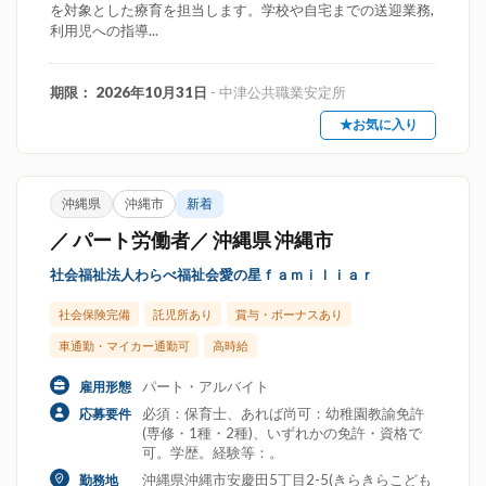
を対象とした療育を担当します。学校や自宅までの送迎業務,
利用児への指導...
期限： 2026年10月31日
- 中津公共職業安定所
★お気に入り
沖縄県
沖縄市
新着
／ パート労働者／ 沖縄県 沖縄市
社会福祉法人わらべ福祉会愛の星ｆａｍｉｌｉａｒ
社会保険完備
託児所あり
賞与・ボーナスあり
車通勤・マイカー通勤可
高時給
パート・アルバイト
雇用形態
必須：保育士、あれば尚可：幼稚園教諭免許
応募要件
(専修・1種・2種)、いずれかの免許・資格で
可。学歴。経験等：。
沖縄県沖縄市安慶田5丁目2-5(きらきらこども
勤務地