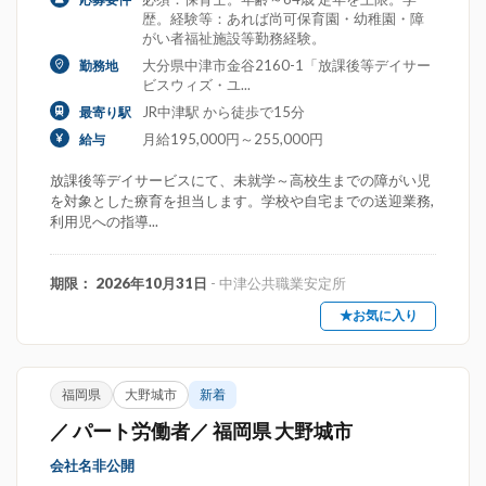
歴。経験等：あれば尚可保育園・幼稚園・障
がい者福祉施設等勤務経験。
大分県中津市金谷2160-1「放課後等デイサー
勤務地
ビスウィズ・ユ...
JR中津駅 から徒歩で15分
最寄り駅
月給195,000円～255,000円
給与
放課後等デイサービスにて、未就学～高校生までの障がい児
を対象とした療育を担当します。学校や自宅までの送迎業務,
利用児への指導...
期限： 2026年10月31日
- 中津公共職業安定所
★お気に入り
福岡県
大野城市
新着
／ パート労働者／ 福岡県 大野城市
会社名非公開