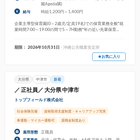
園Ageda隣)
時給1,200円～1,400円
給与
企業主導型保育園(0～2歳児/定員19名)での保育業務全般*就
業時間7:00～19:00の間で5～7H勤務*年の近い先輩保育...
期限： 2026年10月31日
- 沖縄公共職業安定所
★お気に入り
大分県
中津市
新着
／ 正社員／ 大分県 中津市
トップフィールド株式会社
社会保険完備
資格取得支援制度・キャリアアップ充実
車通勤・マイカー通勤可
退職金制度あり
正職員
雇用形態
必須：保育士。年齢～64歳 定年を上限。学
応募要件