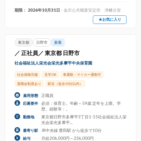
期限： 2026年10月31日
- 金沢公共職業安定所 津幡分室
★お気に入り
東京都
日野市
新着
／ 正社員／ 東京都 日野市
社会福祉法人栄光会栄光多摩平中央保育園
社会保険完備
見学OK
車通勤・マイカー通勤可
退職金制度あり
駅近（徒歩10分以内）
正職員
雇用形態
必須：保育士。年齢～59歳 定年を上限。学
応募要件
歴。経験等：。
東京都日野市多摩平3丁目1-15社会福祉法人栄
勤務地
光会栄光多摩平...
JR中央線 豊田駅 から徒歩で10分
最寄り駅
月給206,000円～236,000円
給与