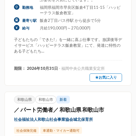
福岡県福岡市早良区飯倉4丁目11-15「ハッピ
勤務地
ーテラス飯倉教室」
飯倉2丁目バス停駅 から徒歩で5分
最寄り駅
月給190,000円～270,000円
給与
子どもたちの「できた!」を一緒に喜ぶ仕事です。放課後等デ
イサービス「ハッピーテラス飯倉教室」にて、発達に特性の
ある子どもたち...
期限： 2026年10月31日
- 福岡中央公共職業安定所
★お気に入り
和歌山県
和歌山市
新着
／ パート労働者／ 和歌山県 和歌山市
社会福祉法人和歌山社会事業協会城北保育所
社会保険完備
車通勤・マイカー通勤可