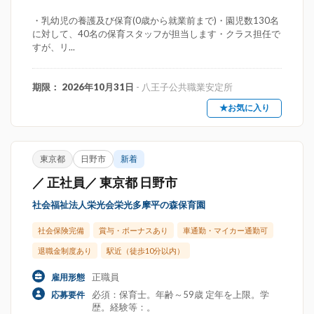
・乳幼児の養護及び保育(0歳から就業前まで)・園児数130名
に対して、40名の保育スタッフが担当します・クラス担任で
すが、リ...
期限： 2026年10月31日
- 八王子公共職業安定所
★お気に入り
東京都
日野市
新着
／ 正社員／ 東京都 日野市
社会福祉法人栄光会栄光多摩平の森保育園
社会保険完備
賞与・ボーナスあり
車通勤・マイカー通勤可
退職金制度あり
駅近（徒歩10分以内）
正職員
雇用形態
必須：保育士。年齢～59歳 定年を上限。学
応募要件
歴。経験等：。