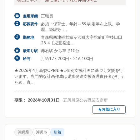
増員に伴い、一緒に働いてくれる仲間を考...
正職員
雇用形態
必須：保育士。年齢～59歳 定年を上限。学
応募要件
歴。経験等：。
青森県西津軽郡鰺ヶ沢町大字館前町字後口田
勤務地
28-4【児童発達...
赤石駅 から車で10分
最寄り駅
月給177,200円～216,100円
給与
★2026年4月新規OPEN!★○個別支援計画に基づく支援を行
います。専門的な計画作成は児童発達支援管理責任者が行う
ため、直...
期限： 2026年10月31日
- 五所川原公共職業安定所
★お気に入り
沖縄県
沖縄市
新着