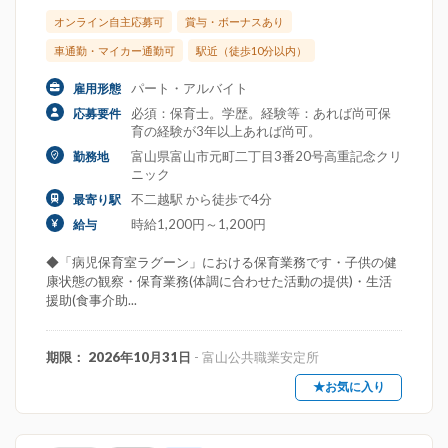
オンライン自主応募可
賞与・ボーナスあり
車通勤・マイカー通勤可
駅近（徒歩10分以内）
パート・アルバイト
雇用形態
必須：保育士。学歴。経験等：あれば尚可保
応募要件
育の経験が3年以上あれば尚可。
富山県富山市元町二丁目3番20号高重記念クリ
勤務地
ニック
不二越駅 から徒歩で4分
最寄り駅
時給1,200円～1,200円
給与
◆「病児保育室ラグーン」における保育業務です・子供の健
康状態の観察・保育業務(体調に合わせた活動の提供)・生活
援助(食事介助...
期限： 2026年10月31日
- 富山公共職業安定所
★お気に入り