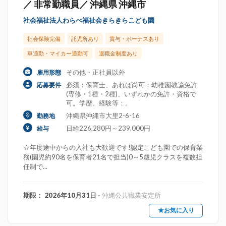
／ 非常勤職員／ 沖縄県 沖縄市
社会福祉法人わらべ福祉会きらきらこども園
社会保険完備
託児所あり
賞与・ボーナスあり
車通勤・マイカー通勤可
退職金制度あり
その他・正社員以外
雇用形態
必須：保育士、あれば尚可：幼稚園教諭免許
応募要件
(専修・1種・2種)、いずれかの免許・資格で
可。学歴。経験等：。
沖縄県沖縄市大里2-6-16
勤務地
日給226,280円～239,000円
給与
☆年度途中からの入社も大歓迎です!認定こども園での保育業
務(園児約90名を保育者21名で担当)0～5歳児クラスを複数担
任制で...
期限： 2026年10月31日
- 沖縄公共職業安定所
★お気に入り