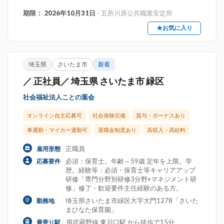
期限： 2026年10月31日
- 五所川原公共職業安定所
★お気に入り
埼玉県
さいたま市
新着
／ 正社員／ 埼玉県 さいたま市 緑区
社会福祉法人ことの葉会
オンライン自主応募可
社会保険完備
賞与・ボーナスあり
車通勤・マイカー通勤可
退職金制度あり
高収入・高給料
正職員
雇用形態
必須：保育士。年齢～59歳 定年を上限。学
応募要件
歴。経験等：必須・保育士等キャリアアップ
研修「専門分野別研修3分野+マネジメント研
修」修了・歓迎要件主任経験のある方。
埼玉県さいたま市緑区大字大門1278「さいた
勤務地
まひなた保育園」
JR武蔵野線 東川口駅 から徒歩で15分
最寄り駅