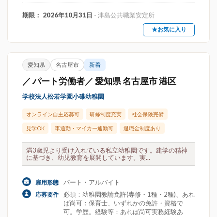
期限： 2026年10月31日
- 津島公共職業安定所
★お気に入り
愛知県
名古屋市
新着
／ パート労働者／ 愛知県 名古屋市 港区
学校法人松若学園小碓幼稚園
オンライン自主応募可
研修制度充実
社会保険完備
見学OK
車通勤・マイカー通勤可
退職金制度あり
満3歳児より受け入れている私立幼稚園です。建学の精神
に基づき、幼児教育を展開しています。実...
パート・アルバイト
雇用形態
必須：幼稚園教諭免許(専修・1種・2種)、あれ
応募要件
ば尚可：保育士、いずれかの免許・資格で
可。学歴。経験等：あれば尚可実務経験あ