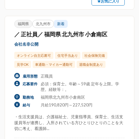
★お気に入り
福岡県
北九州市
新着
／ 正社員／ 福岡県 北九州市 小倉南区
会社名非公開
オンライン自主応募可
住宅手当あり
社会保険完備
見学OK
車通勤・マイカー通勤可
退職金制度あり
正職員
雇用形態
必須：保育士。年齢～59歳 定年を上限。学
応募要件
歴。経験等：。
福岡県北九州市小倉南区
勤務地
月給190,820円～227,520円
給与
・生活支援員は、介護福祉士、児童指導員、保育士、生活支
援員等が連携し、入所されている方ひとりひとりのことを大
切に考え、看護師...