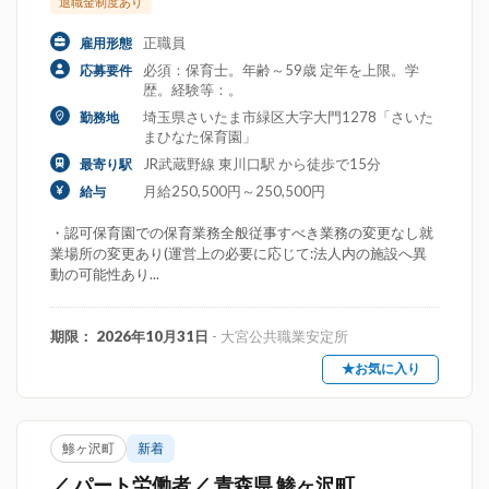
退職金制度あり
正職員
雇用形態
必須：保育士。年齢～59歳 定年を上限。学
応募要件
歴。経験等：。
埼玉県さいたま市緑区大字大門1278「さいた
勤務地
まひなた保育園」
JR武蔵野線 東川口駅 から徒歩で15分
最寄り駅
月給250,500円～250,500円
給与
・認可保育園での保育業務全般従事すべき業務の変更なし就
業場所の変更あり(運営上の必要に応じて:法人内の施設へ異
動の可能性あり...
期限： 2026年10月31日
- 大宮公共職業安定所
★お気に入り
鯵ヶ沢町
新着
／ パート労働者／ 青森県 鯵ヶ沢町