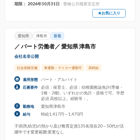
期限： 2026年10月31日
- 豊橋公共職業安定所
★お気に入り
愛知県
津島市
新着
／ パート労働者／ 愛知県 津島市
会社名非公開
社会保険完備
車通勤・マイカー通勤可
高時給
パート・アルバイト
雇用形態
必須：保育士、必須：幼稚園教諭免許(専修・
応募要件
1種・2種)、いずれかの免許・資格で可。学歴
必須 高校以上。経験等：。
愛知県津島市
勤務地
時給1,417円～1,470円
給与
子供(乳幼児)の預かり及び教育定員135名現在20～50代が活
躍中です変更範囲:変更なし