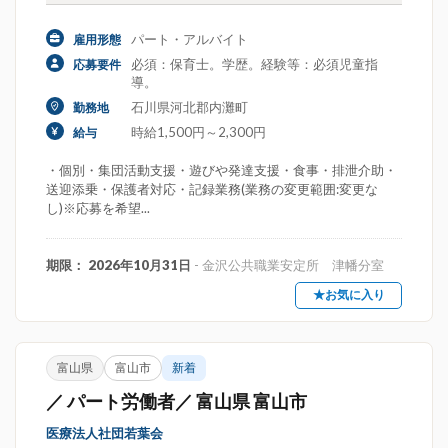
パート・アルバイト
雇用形態
必須：保育士。学歴。経験等：必須児童指
応募要件
導。
石川県河北郡内灘町
勤務地
時給1,500円～2,300円
給与
・個別・集団活動支援・遊びや発達支援・食事・排泄介助・
送迎添乗・保護者対応・記録業務(業務の変更範囲:変更な
し)※応募を希望...
期限： 2026年10月31日
- 金沢公共職業安定所 津幡分室
★お気に入り
富山県
富山市
新着
／ パート労働者／ 富山県 富山市
医療法人社団若葉会