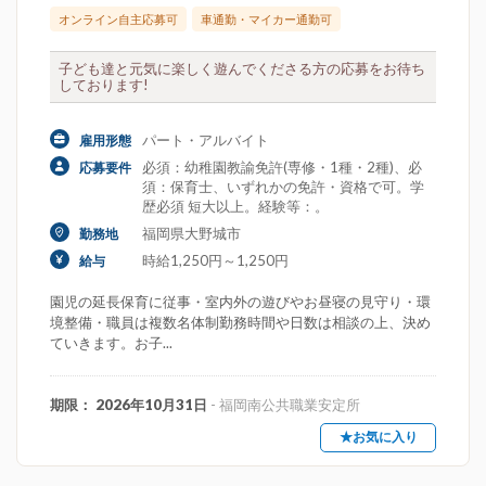
オンライン自主応募可
車通勤・マイカー通勤可
子ども達と元気に楽しく遊んでくださる方の応募をお待ち
しております!
パート・アルバイト
雇用形態
必須：幼稚園教諭免許(専修・1種・2種)、必
応募要件
須：保育士、いずれかの免許・資格で可。学
歴必須 短大以上。経験等：。
福岡県大野城市
勤務地
時給1,250円～1,250円
給与
園児の延長保育に従事・室内外の遊びやお昼寝の見守り・環
境整備・職員は複数名体制勤務時間や日数は相談の上、決め
ていきます。お子...
期限： 2026年10月31日
- 福岡南公共職業安定所
★お気に入り