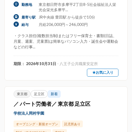
東京都日野市多摩平2丁目8-5社会福祉法人栄
勤務地
光会栄光多摩平...
JR中央線 豊田駅 から徒歩で10分
最寄り駅
月給206,000円～246,000円
給与
・クラス担任(複数担当制)またはフリー保育士・書類(日誌、
月案、週案、児童票)は簡単なパソコン入力・誕生会や運動会
などの行事...
期限： 2026年10月31日
- 八王子公共職業安定所
★お気に入り
東京都
足立区
新着
／ パート労働者／ 東京都 足立区
学校法人岡村学園
オープニング・新規オープン
託児所あり