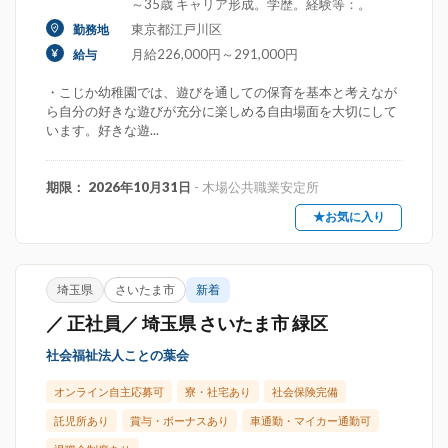
～35歳 キャリア形成。学歴。経験等：。
東京都江戸川区
勤務地
月給226,000円～291,000円
給与
・こじか幼稚園では、遊びを通しての保育を基本と考えなが
ら自分の好きな遊びが充分に楽しめる自由場面を大切にして
います。好きな遊...
期限： 2026年10月31日
- 木場公共職業安定所
★お気に入り
埼玉県
さいたま市
新着
／ 正社員／ 埼玉県 さいたま市 緑区
社会福祉法人ことの葉会
オンライン自主応募可
寮・社宅あり
社会保険完備
託児所あり
賞与・ボーナスあり
車通勤・マイカー通勤可