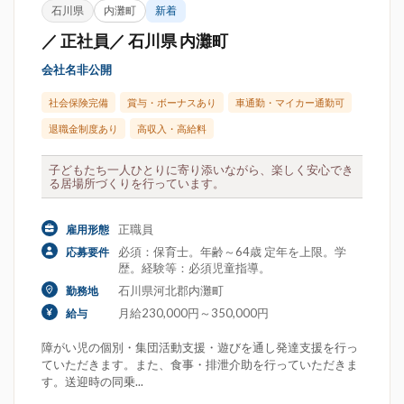
石川県
内灘町
新着
／ 正社員／ 石川県 内灘町
会社名非公開
社会保険完備
賞与・ボーナスあり
車通勤・マイカー通勤可
退職金制度あり
高収入・高給料
子どもたち一人ひとりに寄り添いながら、楽しく安心でき
る居場所づくりを行っています。
正職員
雇用形態
必須：保育士。年齢～64歳 定年を上限。学
応募要件
歴。経験等：必須児童指導。
石川県河北郡内灘町
勤務地
月給230,000円～350,000円
給与
障がい児の個別・集団活動支援・遊びを通し発達支援を行っ
ていただきます。また、食事・排泄介助を行っていただきま
す。送迎時の同乗...