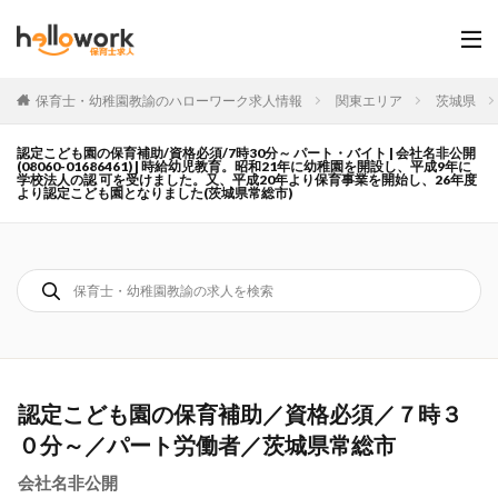
保育士・幼稚園教諭のハローワーク求人情報
関東エリア
茨城県
認定こども園の保育補助/資格必須/7時30分～ パート・バイト | 会社名非公開
(08060-01686461) | 時給幼児教育。昭和21年に幼稚園を開設し、平成9年に
学校法人の認 可を受けました。又、平成20年より保育事業を開始し、26年度
より認定こども園となりました(茨城県常総市)
認定こども園の保育補助／資格必須／７時３
０分～／パート労働者／茨城県常総市
会社名非公開