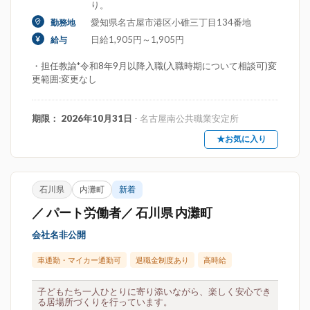
り。
愛知県名古屋市港区小碓三丁目134番地
勤務地
日給1,905円～1,905円
給与
・担任教諭*令和8年9月以降入職(入職時期について相談可)変
更範囲:変更なし
期限： 2026年10月31日
- 名古屋南公共職業安定所
★お気に入り
石川県
内灘町
新着
／ パート労働者／ 石川県 内灘町
会社名非公開
車通勤・マイカー通勤可
退職金制度あり
高時給
子どもたち一人ひとりに寄り添いながら、楽しく安心でき
る居場所づくりを行っています。