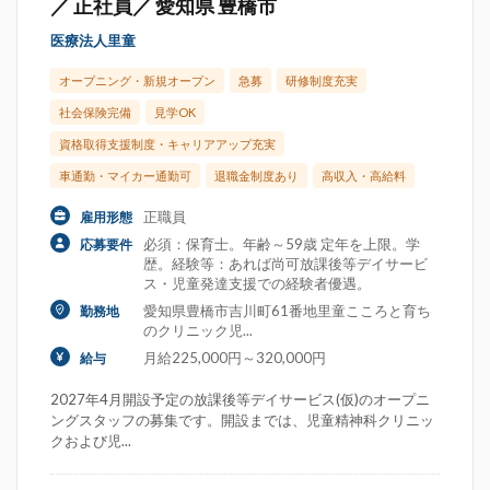
／ 正社員／ 愛知県 豊橋市
医療法人里童
オープニング・新規オープン
急募
研修制度充実
社会保険完備
見学OK
資格取得支援制度・キャリアアップ充実
車通勤・マイカー通勤可
退職金制度あり
高収入・高給料
正職員
雇用形態
必須：保育士。年齢～59歳 定年を上限。学
応募要件
歴。経験等：あれば尚可放課後等デイサービ
ス・児童発達支援での経験者優遇。
愛知県豊橋市吉川町61番地里童こころと育ち
勤務地
のクリニック児...
月給225,000円～320,000円
給与
2027年4月開設予定の放課後等デイサービス(仮)のオープニ
ングスタッフの募集です。開設までは、児童精神科クリニッ
クおよび児...