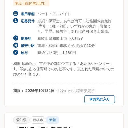
駅近（徒歩10分以内）
パート・アルバイト
雇用形態
必須：保育士、あれば尚可：幼稚園教諭免許
応募要件
(専修・1種・2種)、いずれかの免許・資格で
可。学歴。経験等：あれば尚可保育士業務。
和歌山県和歌山市小人町29
勤務地
南海・和歌山市駅 から徒歩で10分
最寄り駅
時給1,150円～1,150円
給与
和歌山城の北、市の中心部に位置する「あいあいセンター」
1、2階にある保育所でのお仕事です。恵まれた環境の中での
びのびと育つ0...
期限： 2026年10月31日
- 和歌山公共職業安定所
★お気に入り
愛知県
豊橋市
新着