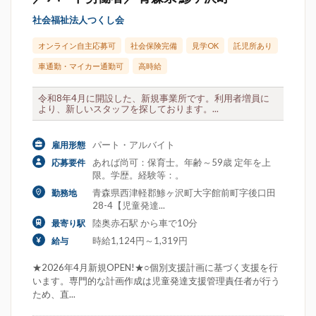
社会福祉法人つくし会
オンライン自主応募可
社会保険完備
見学OK
託児所あり
車通勤・マイカー通勤可
高時給
令和8年4月に開設した、新規事業所です。利用者増員に
より、新しいスタッフを探しております。...
パート・アルバイト
雇用形態
あれば尚可：保育士。年齢～59歳 定年を上
応募要件
限。学歴。経験等：。
青森県西津軽郡鯵ヶ沢町大字館前町字後口田
勤務地
28-4【児童発達...
陸奥赤石駅 から車で10分
最寄り駅
時給1,124円～1,319円
給与
★2026年4月新規OPEN!★○個別支援計画に基づく支援を行
います。専門的な計画作成は児童発達支援管理責任者が行う
ため、直...