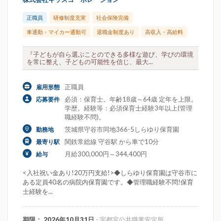
正職員
研修制度充実
社会保険完備
車通勤・マイカー通勤可
退職金制度あり
高収入・高給料
『子どもが自ら選ぶことのできる多様な遊び、学びの環境
を常に整え、子どもの可能性を信じ、最大...
正職員
雇用形態
必須：保育士。年齢18歳～64歳 定年を上限。
応募要件
学歴。経験等：必須保育士経験3年以上(管理
職経験不問)。
茨城県守谷市同地366-5しらゆり保育園
勤務地
関鉄常総線 守谷駅 から車で10分
最寄り駅
月給300,000円～344,400円
給与
<入社祝い金あり!20万円支給!>◆しらゆり保育園は守谷市に
ある定員40名の病院内保育園です。◆管理職経験不問!保育
士経験を...
期限： 2026年10月31日
- 宇都宮公共職業安定所