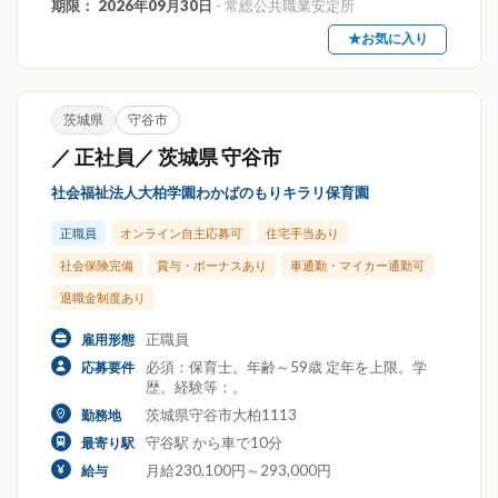
期限： 2026年09月30日
- 常総公共職業安定所
★お気に入り
茨城県
守谷市
／ 正社員／ 茨城県 守谷市
社会福祉法人大柏学園わかばのもりキラリ保育園
正職員
オンライン自主応募可
住宅手当あり
社会保険完備
賞与・ボーナスあり
車通勤・マイカー通勤可
退職金制度あり
正職員
雇用形態
必須：保育士。年齢～59歳 定年を上限。学
応募要件
歴。経験等：。
茨城県守谷市大柏1113
勤務地
守谷駅 から車で10分
最寄り駅
月給230,100円～293,000円
給与