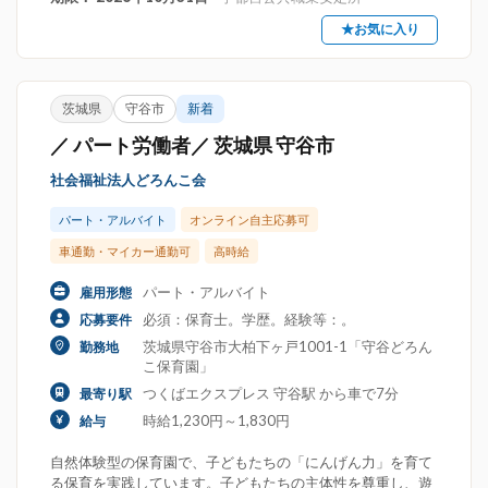
★お気に入り
茨城県
守谷市
新着
／ パート労働者／ 茨城県 守谷市
社会福祉法人どろんこ会
パート・アルバイト
オンライン自主応募可
車通勤・マイカー通勤可
高時給
パート・アルバイト
雇用形態
必須：保育士。学歴。経験等：。
応募要件
茨城県守谷市大柏下ヶ戸1001-1「守谷どろん
勤務地
こ保育園」
つくばエクスプレス 守谷駅 から車で7分
最寄り駅
時給1,230円～1,830円
給与
自然体験型の保育園で、子どもたちの「にんげん力」を育て
る保育を実践しています。子どもたちの主体性を尊重し、遊