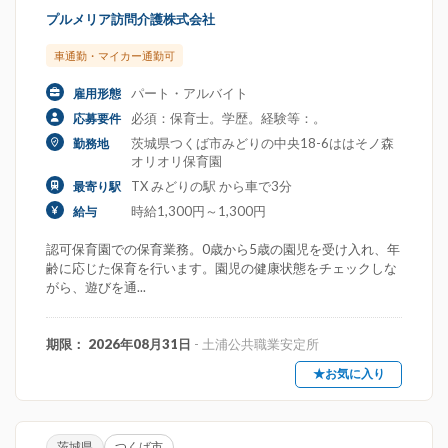
プルメリア訪問介護株式会社
車通勤・マイカー通勤可
パート・アルバイト
雇用形態
必須：保育士。学歴。経験等：。
応募要件
茨城県つくば市みどりの中央18-6ははそノ森
勤務地
オリオリ保育園
TX みどりの駅 から車で3分
最寄り駅
時給1,300円～1,300円
給与
認可保育園での保育業務。0歳から5歳の園児を受け入れ、年
齢に応じた保育を行います。園児の健康状態をチェックしな
がら、遊びを通...
期限： 2026年08月31日
- 土浦公共職業安定所
★お気に入り
茨城県
つくば市