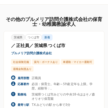
その他のプルメリア訪問介護株式会社の保育
士・幼稚園教諭求人
茨城県
つくば市
新着
／ 正社員／ 茨城県 つくば市
プルメリア訪問介護株式会社
社会保険完備
賞与・ボーナスあり
車通勤・マイカー通勤可
退職金制度あり
正職員
雇用形態
必須：保育士。年齢～59歳 定年を上限。学
応募要件
歴。経験等：。
茨城県つくば市みどりの中央18-6ははそノ森
勤務地
オリオリ保育園
TX みどりの駅 から車で3分
最寄り駅