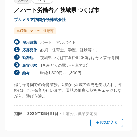
／ パート労働者／ 茨城県 つくば市
プルメリア訪問介護株式会社
車通勤・マイカー通勤可
パート・アルバイト
雇用形態
必須：保育士。学歴。経験等：。
応募要件
茨城県つくば市倉掛833-3ははそノ森保育園
勤務地
TX みどりの駅 から車で3分
最寄り駅
時給1,300円～1,300円
給与
認可保育園での保育業務。0歳から5歳の園児を受け入れ、年
齢に応じた保育を行います。園児の健康状態をチェックしな
がら、遊びを通...
期限： 2026年08月31日
- 土浦公共職業安定所
★お気に入り