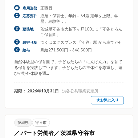
正職員
雇用形態
必須：保育士。年齢～64歳 定年を上限。学
応募要件
歴。経験等：。
茨城県守谷市大柏下ヶ戸1001-1「守谷どろん
勤務地
こ保育園」
つくばエクスプレス 「守谷」駅 から車で7分
最寄り駅
月給271,500円～346,500円
給与
自然体験型の保育園で、子どもたちの「にんげん力」を育て
る保育を実践しています。子どもたちの主体性を尊重し、遊
びや野外体験を通...
期限： 2026年10月31日
- 渋谷公共職業安定所
★お気に入り
茨城県
守谷市
／ パート労働者／ 茨城県 守谷市