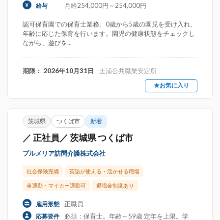
月給254,000円～254,000円
給与
認可保育園での保育士業務。0歳から5歳の園児を受け入れ、
年齢に応じた保育を行います。園児の健康状態をチェックし
ながら、遊びを...
期限： 2026年10月31日
- 土浦公共職業安定所
★お気に入り
茨城県
つくば市
新着
／ 正社員／ 茨城県 つくば市
プルメリア訪問介護株式会社
社会保険完備
英語が使える・活かせる職場
車通勤・マイカー通勤可
退職金制度あり
正職員
雇用形態
必須：保育士。年齢～59歳 定年を上限。学
応募要件