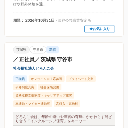
びや野外体験を通...
期限： 2026年10月31日
- 渋谷公共職業安定所
★お気に入り
茨城県
守谷市
新着
／ 正社員／ 茨城県 守谷市
社会福祉法人どろんこ会
正職員
オンライン自主応募可
プライベート充実
研修制度充実
社会保険完備
資格取得支援制度・キャリアアップ充実
車通勤・マイカー通勤可
高収入・高給料
どろんこ会は、年齢の違いや障害の有無にかかわらず混ざ
り合う「インクルーシブ保育」をキーワー...