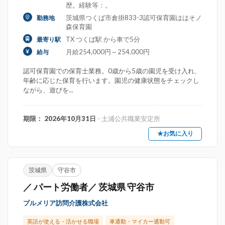
歴。経験等：。
茨城県つくば市倉掛833-3認可保育園ははそノ
勤務地
森保育園
TX つくば駅 から車で5分
最寄り駅
月給254,000円～254,000円
給与
認可保育園での保育士業務。0歳から5歳の園児を受け入れ、
年齢に応じた保育を行います。園児の健康状態をチェックし
ながら、遊びを...
期限： 2026年10月31日
- 土浦公共職業安定所
★お気に入り
茨城県
守谷市
／ パート労働者／ 茨城県 守谷市
プルメリア訪問介護株式会社
英語が使える・活かせる職場
車通勤・マイカー通勤可