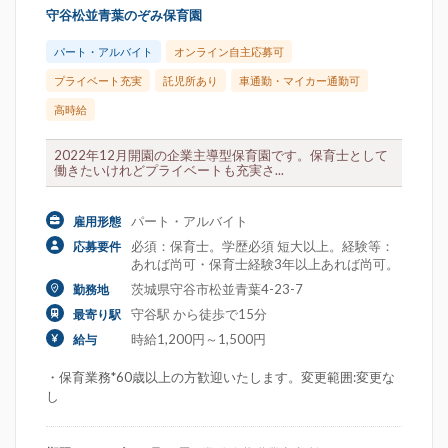
守谷松並青葉のぞみ保育園
パート・アルバイト
オンライン自主応募可
プライベート充実
託児所あり
車通勤・マイカー通勤可
高時給
2022年12月開園の企業主導型保育園です。保育士として
働きたいけれどプライベートも充実さ...
パート・アルバイト
雇用形態
必須：保育士。学歴必須 短大以上。経験等：
応募要件
あれば尚可・保育士経験3年以上あれば尚可。
茨城県守谷市松並青葉4-23-7
勤務地
守谷駅 から徒歩で15分
最寄り駅
時給1,200円～1,500円
給与
・保育業務*60歳以上の方歓迎いたします。変更範囲:変更な
し