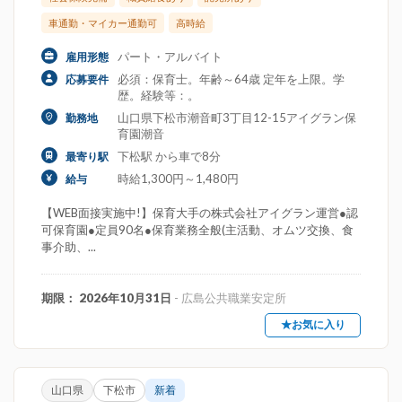
車通勤・マイカー通勤可
高時給
パート・アルバイト
雇用形態
必須：保育士。年齢～64歳 定年を上限。学
応募要件
歴。経験等：。
山口県下松市潮音町3丁目12-15アイグラン保
勤務地
育園潮音
下松駅 から車で8分
最寄り駅
時給1,300円～1,480円
給与
【WEB面接実施中!】保育大手の株式会社アイグラン運営●認
可保育園●定員90名●保育業務全般(主活動、オムツ交換、食
事介助、...
期限： 2026年10月31日
- 広島公共職業安定所
★お気に入り
山口県
下松市
新着