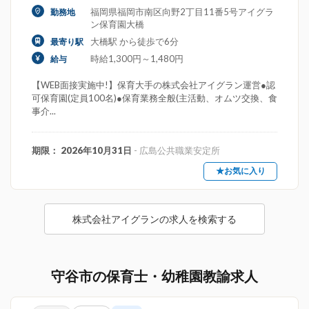
福岡県福岡市南区向野2丁目11番5号アイグラ
勤務地
ン保育園大橋
大橋駅 から徒歩で6分
最寄り駅
時給1,300円～1,480円
給与
【WEB面接実施中!】保育大手の株式会社アイグラン運営●認
可保育園(定員100名)●保育業務全般(主活動、オムツ交換、食
事介...
期限： 2026年10月31日
- 広島公共職業安定所
★お気に入り
株式会社アイグランの求人を検索する
守谷市の保育士・幼稚園教諭求人