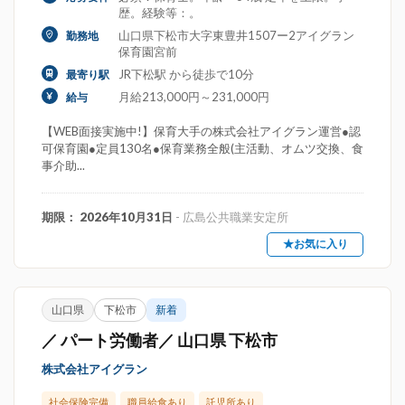
歴。経験等：。
山口県下松市大字東豊井1507ー2アイグラン
勤務地
保育園宮前
JR下松駅 から徒歩で10分
最寄り駅
月給213,000円～231,000円
給与
【WEB面接実施中!】保育大手の株式会社アイグラン運営●認
可保育園●定員130名●保育業務全般(主活動、オムツ交換、食
事介助...
期限： 2026年10月31日
- 広島公共職業安定所
★お気に入り
山口県
下松市
新着
／ パート労働者／ 山口県 下松市
株式会社アイグラン
社会保険完備
職員給食あり
託児所あり