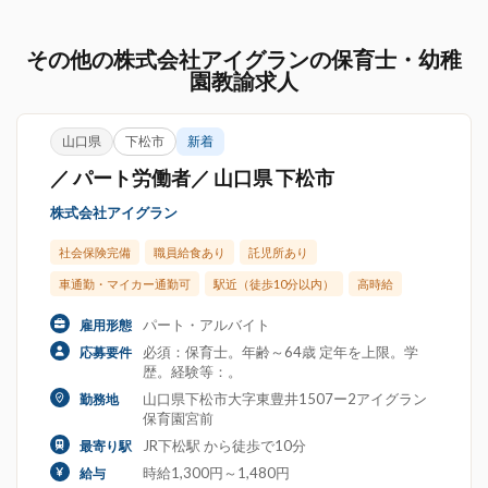
その他の株式会社アイグランの保育士・幼稚
園教諭求人
山口県
下松市
新着
／ パート労働者／ 山口県 下松市
株式会社アイグラン
社会保険完備
職員給食あり
託児所あり
車通勤・マイカー通勤可
駅近（徒歩10分以内）
高時給
パート・アルバイト
雇用形態
必須：保育士。年齢～64歳 定年を上限。学
応募要件
歴。経験等：。
山口県下松市大字東豊井1507ー2アイグラン
勤務地
保育園宮前
JR下松駅 から徒歩で10分
最寄り駅
時給1,300円～1,480円
給与