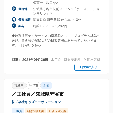
保育士、教員など。
茨城県守谷市松前台3-15-1「ケアステーショ
勤務地
ンモリヤ」内
関東鉄道 新守谷駅 から車で10分
最寄り駅
時給1,253円～1,282円
給与
◆放課後等デイサービスの指導員として、プログラム準備や
送迎、連絡帳の記録などの日常業務にあたっていただきま
す。・障がいを持っ...
期限： 2026年09月30日
- 水戸公共職業安定所 笠間出張所
★お気に入り
茨城県
守谷市
新着
／ 正社員／ 茨城県 守谷市
株式会社キッズコーポレーション
正職員
研修制度充実
社会保険完備