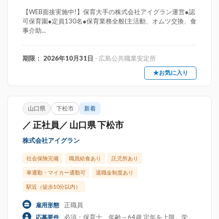
【WEB面接実施中!】保育大手の株式会社アイグラン運営●認
可保育園●定員130名●保育業務全般(主活動、オムツ交換、食
事介助...
期限： 2026年10月31日
- 広島公共職業安定所
★お気に入り
山口県
下松市
新着
／ 正社員／ 山口県 下松市
株式会社アイグラン
社会保険完備
職員給食あり
託児所あり
車通勤・マイカー通勤可
退職金制度あり
駅近（徒歩10分以内）
正職員
雇用形態
必須：保育士。年齢～64歳 定年を上限。学
応募要件