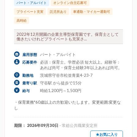
パート・アルバイト
オンライン自主応募可
プライベート充実
託児所あり
車通勤・マイカー通勤可
高時給
2022年12月開園の企業主導型保育園です。保育士として
働きたいけれどプライベートも充実さ...
パート・アルバイト
雇用形態
必須：保育士。学歴必須 短大以上。経験等：
応募要件
あれば尚可・保育士経験3年以上あれば尚可。
茨城県守谷市松並青葉4-23-7
勤務地
守谷駅 から徒歩で15分
最寄り駅
時給1,200円～1,500円
給与
・保育業務*60歳以上の方歓迎いたします。変更範囲:変更な
し
期限： 2026年09月30日
- 常総公共職業安定所
★お気に入り