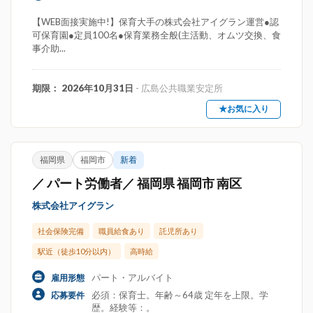
【WEB面接実施中!】保育大手の株式会社アイグラン運営●認
可保育園●定員100名●保育業務全般(主活動、オムツ交換、食
事介助...
期限： 2026年10月31日
- 広島公共職業安定所
★お気に入り
福岡県
福岡市
新着
／ パート労働者／ 福岡県 福岡市 南区
株式会社アイグラン
社会保険完備
職員給食あり
託児所あり
駅近（徒歩10分以内）
高時給
パート・アルバイト
雇用形態
必須：保育士。年齢～64歳 定年を上限。学
応募要件
歴。経験等：。