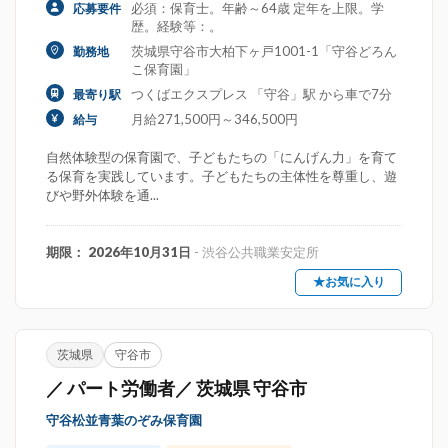
必須：保育士。年齢～64歳 定年を上限。学
応募要件
歴。経験等：。
茨城県守谷市大柏下ヶ戸1001-1「守谷どろん
勤務地
こ保育園」
つくばエクスプレス 「守谷」駅 から車で7分
最寄り駅
月給271,500円～346,500円
給与
自然体験型の保育園で、子どもたちの「にんげん力」を育て
る保育を実践しています。子どもたちの主体性を尊重し、遊
びや野外体験を通...
期限： 2026年10月31日
- 渋谷公共職業安定所
★お気に入り
茨城県
守谷市
／ パート労働者／ 茨城県 守谷市
守谷松並青葉のぞみ保育園