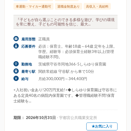
車通勤・マイカー通勤可
退職金制度あり
高収入・高給料
『子どもが自ら選ぶことのできる多様な遊び、学びの環境
を常に整え、子どもの可能性を信じ、最大...
正職員
雇用形態
必須：保育士。年齢18歳～64歳 定年を上限。
応募要件
学歴。経験等：必須保育士経験3年以上(管理
職経験不問)。
茨城県守谷市同地366-5しらゆり保育園
勤務地
関鉄常総線 守谷駅 から車で10分
最寄り駅
月給300,000円～344,400円
給与
<入社祝い金あり!20万円支給!>◆しらゆり保育園は守谷市に
ある定員40名の病院内保育園です。◆管理職経験不問!保育
士経験を...
期限： 2026年10月31日
- 宇都宮公共職業安定所
★お気に入り