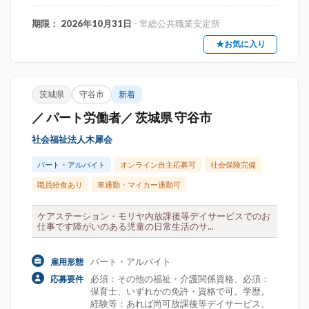
期限： 2026年10月31日
- 常総公共職業安定所
★お気に入り
茨城県
守谷市
新着
／ パート労働者／ 茨城県 守谷市
社会福祉法人木犀会
パート・アルバイト
オンライン自主応募可
社会保険完備
職員給食あり
車通勤・マイカー通勤可
ケアステーション・モリヤ内放課後等デイサービスでのお
仕事です障がいのある児童の日常生活のサ...
パート・アルバイト
雇用形態
必須：その他の福祉・介護関係資格、必須：
応募要件
保育士、いずれかの免許・資格で可。学歴。
経験等：あれば尚可放課後等デイサービス、