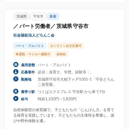
茨城県
守谷市
新着
／ パート労働者／ 茨城県 守谷市
社会福祉法人どろんこ会
パート・アルバイト
オンライン自主応募可
車通勤・マイカー通勤可
高時給
パート・アルバイト
雇用形態
必須：保育士。学歴。経験等：。
応募要件
茨城県守谷市大柏下ヶ戸1001-1「守谷どろん
勤務地
こ保育園」
つくばエクスプレス 守谷駅 から車で7分
最寄り駅
時給1,230円～1,830円
給与
自然体験型の保育園で、子どもたちの「にんげん力」を育て
る保育を実践しています。子どもたちの主体性を尊重し、遊
びや野外体験を通...