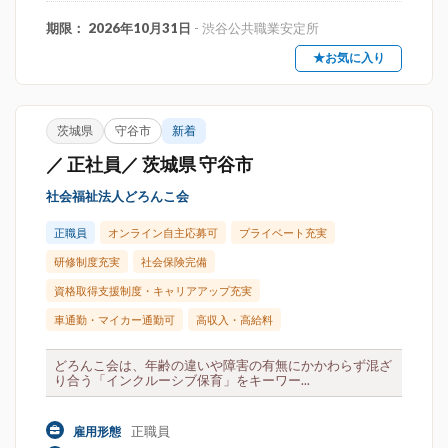
期限： 2026年10月31日
- 渋谷公共職業安定所
★お気に入り
茨城県
守谷市
新着
／ 正社員／ 茨城県 守谷市
社会福祉法人どろんこ会
正職員
オンライン自主応募可
プライベート充実
研修制度充実
社会保険完備
資格取得支援制度・キャリアアップ充実
車通勤・マイカー通勤可
高収入・高給料
どろんこ会は、年齢の違いや障害の有無にかかわらず混ざ
り合う「インクルーシブ保育」をキーワー...
正職員
雇用形態