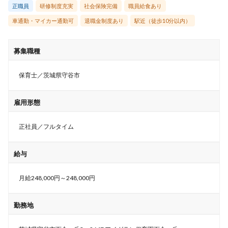
正職員
研修制度充実
社会保険完備
職員給食あり
車通勤・マイカー通勤可
退職金制度あり
駅近（徒歩10分以内）
募集職種
保育士／茨城県守谷市
雇用形態
正社員／フルタイム
給与
月給248,000円～248,000円
勤務地