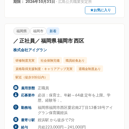
期限： 2026年10月31日
- 広島公共職業安定所
★お気に入り
福岡県
福岡市
新着
／ 正社員／ 福岡県 福岡市 西区
株式会社アイグラン
研修制度充実
社会保険完備
職員給食あり
資格取得支援制度・キャリアアップ充実
退職金制度あり
駅近（徒歩10分以内）
正職員
雇用形態
必須：保育士。年齢～64歳 定年を上限。学
応募要件
歴。経験等：。
福岡県福岡市西区愛宕南2丁目13番18号アイ
勤務地
グラン保育園姪浜
姪浜駅 から徒歩で7分
最寄り駅
月給223,000円～241,000円
給与