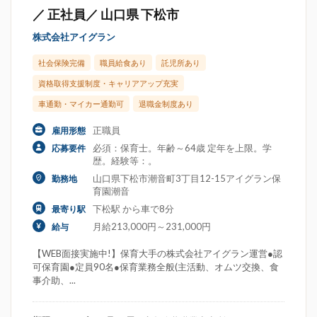
／ 正社員／ 山口県 下松市
株式会社アイグラン
社会保険完備
職員給食あり
託児所あり
資格取得支援制度・キャリアアップ充実
車通勤・マイカー通勤可
退職金制度あり
正職員
雇用形態
必須：保育士。年齢～64歳 定年を上限。学
応募要件
歴。経験等：。
山口県下松市潮音町3丁目12-15アイグラン保
勤務地
育園潮音
下松駅 から車で8分
最寄り駅
月給213,000円～231,000円
給与
【WEB面接実施中!】保育大手の株式会社アイグラン運営●認
可保育園●定員90名●保育業務全般(主活動、オムツ交換、食
事介助、...