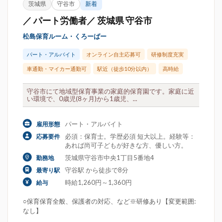
茨城県
守谷市
新着
／ パート労働者／ 茨城県 守谷市
松島保育ルーム・くろーばー
パート・アルバイト
オンライン自主応募可
研修制度充実
車通勤・マイカー通勤可
駅近（徒歩10分以内）
高時給
守谷市にて地域型保育事業の家庭的保育園です。家庭に近
い環境で、0歳児(8ヶ月)から1歳児、...
パート・アルバイト
雇用形態
必須：保育士。学歴必須 短大以上。経験等：
応募要件
あれば尚可子どもが好きな方、優しい方。
茨城県守谷市中央1丁目5番地4
勤務地
守谷駅 から徒歩で8分
最寄り駅
時給1,260円～1,360円
給与
○保育保育全般、保護者の対応、など※研修あり【変更範囲:
なし】