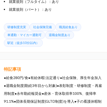
就業規則（フルタイム）：あり
就業規則（パート）：あり
研修制度充実
社会保険完備
職員給食あり
車通勤・マイカー通勤可
退職金制度あり
駅近（徒歩10分以内）
特記事項
●給食280円/食●有給休暇:法定通り●社会保険、厚生年金加入
●退職金制度(勤続3年目から対象)●表彰制度・研修制度・再雇
用制度●永年勤続報奨金●産休・育休取得率100%、復帰率
91.1%●団体長期保証制度(GLTD制度)を導入●子の看護休暇制