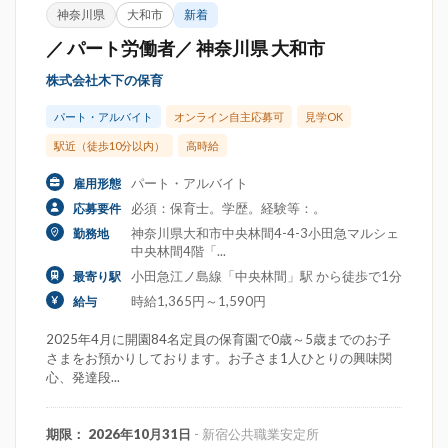
神奈川県
大和市
新着
／ パート労働者／ 神奈川県 大和市
株式会社木下の保育
パート・アルバイト
オンライン自主応募可
見学OK
駅近（徒歩10分以内）
高時給
パート・アルバイト
雇用形態
必須：保育士。学歴。経験等：。
応募要件
神奈川県大和市中央林間4-4-3小田急マルシェ
勤務地
中央林間4階「...
小田急江ノ島線「中央林間」駅 から徒歩で1分
最寄り駅
時給1,365円～1,590円
給与
2025年4月に開園84名定員の保育園で0歳～5歳までのお子
さまをお預かりしております。お子さま1人ひとりの興味関
心、発達段...
期限： 2026年10月31日
- 新宿公共職業安定所