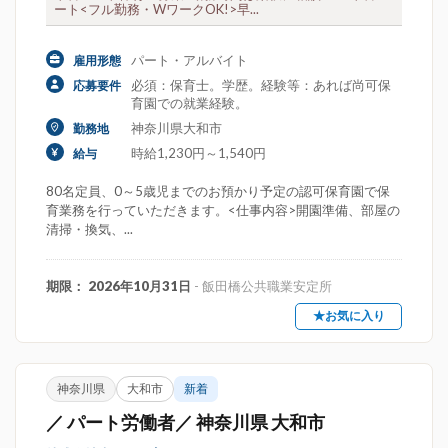
ート<フル勤務・WワークOK!>早...
パート・アルバイト
雇用形態
必須：保育士。学歴。経験等：あれば尚可保
応募要件
育園での就業経験。
神奈川県大和市
勤務地
時給1,230円～1,540円
給与
80名定員、0～5歳児までのお預かり予定の認可保育園で保
育業務を行っていただきます。<仕事内容>開園準備、部屋の
清掃・換気、...
期限： 2026年10月31日
- 飯田橋公共職業安定所
★お気に入り
神奈川県
大和市
新着
／ パート労働者／ 神奈川県 大和市