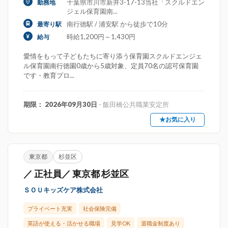
千葉県市川市新井3-17-13当社「スクルドエン
勤務地
ジェル保育園南...
南行徳駅 / 浦安駅 から徒歩で10分
最寄り駅
時給1,200円～1,430円
給与
愛情をもって子どもたちに寄り添う保育園スクルドエンジェ
ル保育園南行徳園0歳から5歳対象、定員70名の認可保育園
です・教育プロ...
期限： 2026年09月30日
- 飯田橋公共職業安定所
★お気に入り
東京都
杉並区
／ 正社員／ 東京都 杉並区
ＳＯＵキッズケア株式会社
プライベート充実
社会保険完備
英語が使える・活かせる職場
見学OK
退職金制度あり