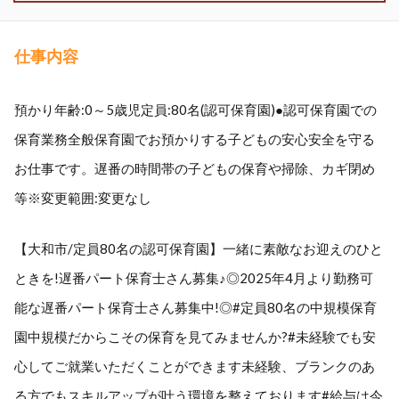
仕事内容
預かり年齢:0～5歳児定員:80名(認可保育園)●認可保育園での
保育業務全般保育園でお預かりする子どもの安心安全を守る
お仕事です。遅番の時間帯の子どもの保育や掃除、カギ閉め
等※変更範囲:変更なし
【大和市/定員80名の認可保育園】一緒に素敵なお迎えのひと
ときを!遅番パート保育士さん募集♪◎2025年4月より勤務可
能な遅番パート保育士さん募集中!◎#定員80名の中規模保育
園中規模だからこその保育を見てみませんか?#未経験でも安
心してご就業いただくことができます未経験、ブランクのあ
る方でもスキルアップが叶う環境を整えております#給与は今