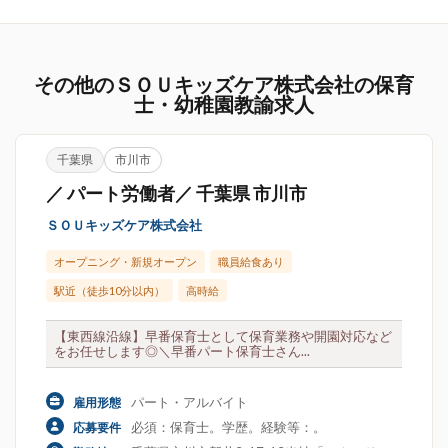
その他のＳＯＵキッズケア株式会社の保育
士・幼稚園教諭求人
千葉県
市川市
／ パート労働者／ 千葉県 市川市
ＳＯＵキッズケア株式会社
オープニング・新規オープン
職員給食あり
駅近（徒歩10分以内）
高時給
【東西線沿線】早番保育士として保育業務や開園対応など
をお任せします◎＼早番パート保育士さん...
パート・アルバイト
雇用形態
必須：保育士。学歴。経験等：。
応募要件