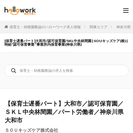
保育士・幼稚園教諭のハローワーク求人情報
関東エリア
神奈川県
[保育士遅番パート]大和市/認可保育園/SKL中央林間園 | SOUキッズケア(株) |
時給*認可保育事業 *事業所内保育事業(神奈川県)
【保育士遅番パート】大和市／認可保育園／
ＳＫＬ中央林間園／パート労働者／神奈川県
大和市
ＳＯＵキッズケア株式会社