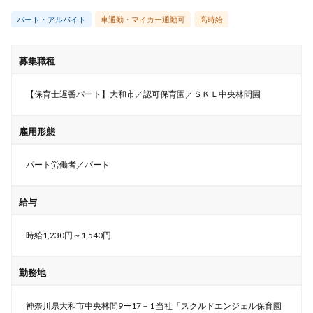
パート・アルバイト
車通勤・マイカー通勤可
高時給
募集職種
【保育士遅番パート】大和市／認可保育園／ＳＫＬ中央林間園
雇用形態
パート労働者／パート
給与
時給1,230円～1,540円
勤務地
神奈川県大和市中央林間9ー17－1 当社「スクルドエンジェル保育園