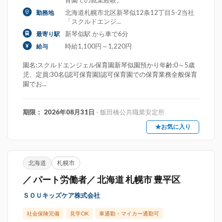
育園での就業経験。
北海道札幌市北区新琴似12条12丁目5-2当社
勤務地
「スクルドエンジ...
新琴似駅 から車で6分
最寄り駅
時給1,100円～1,220円
給与
園名:スクルドエンジェル保育園新琴似園預かり年齢:0～5歳
児、定員:30名(認可保育園)認可保育園での保育業務全般保育
園でお...
期限： 2026年08月31日
- 飯田橋公共職業安定所
★お気に入り
北海道
札幌市
／ パート労働者／ 北海道 札幌市 豊平区
ＳＯＵキッズケア株式会社
社会保険完備
見学OK
車通勤・マイカー通勤可