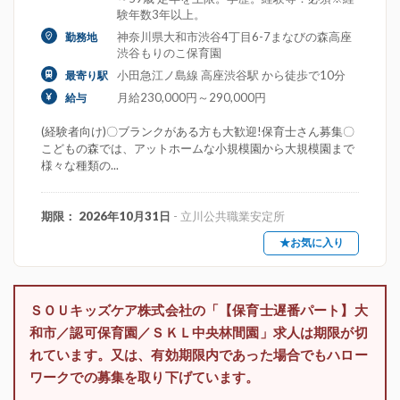
験年数3年以上。
神奈川県大和市渋谷4丁目6-7まなびの森高座
勤務地
渋谷もりのこ保育園
小田急江ノ島線 高座渋谷駅 から徒歩で10分
最寄り駅
月給230,000円～290,000円
給与
(経験者向け)〇ブランクがある方も大歓迎!保育士さん募集〇
こどもの森では、アットホームな小規模園から大規模園まで
様々な種類の...
期限： 2026年10月31日
- 立川公共職業安定所
★お気に入り
ＳＯＵキッズケア株式会社の「【保育士遅番パート】大
和市／認可保育園／ＳＫＬ中央林間園」求人は期限が切
れています。又は、有効期限内であった場合でもハロー
ワークでの募集を取り下げています。