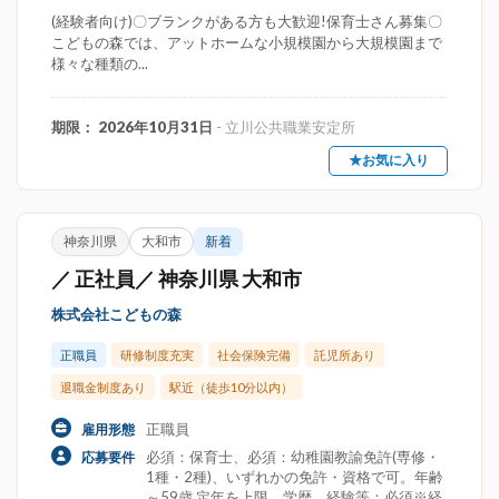
(経験者向け)〇ブランクがある方も大歓迎!保育士さん募集〇
こどもの森では、アットホームな小規模園から大規模園まで
様々な種類の...
期限： 2026年10月31日
- 立川公共職業安定所
★お気に入り
神奈川県
大和市
新着
／ 正社員／ 神奈川県 大和市
株式会社こどもの森
正職員
研修制度充実
社会保険完備
託児所あり
退職金制度あり
駅近（徒歩10分以内）
正職員
雇用形態
必須：保育士、必須：幼稚園教諭免許(専修・
応募要件
1種・2種)、いずれかの免許・資格で可。年齢
～59歳 定年を上限。学歴。経験等：必須※経