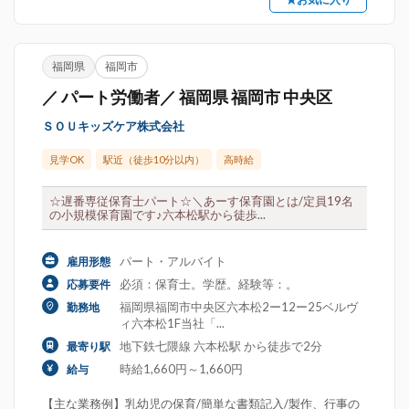
福岡県
福岡市
／ パート労働者／ 福岡県 福岡市 中央区
ＳＯＵキッズケア株式会社
見学OK
駅近（徒歩10分以内）
高時給
☆遅番専従保育士パート☆＼あーす保育園とは/定員19名
の小規模保育園です♪六本松駅から徒歩...
パート・アルバイト
雇用形態
必須：保育士。学歴。経験等：。
応募要件
福岡県福岡市中央区六本松2ー12ー25ベルヴ
勤務地
ィ六本松1F当社「...
地下鉄七隈線 六本松駅 から徒歩で2分
最寄り駅
時給1,660円～1,660円
給与
【主な業務例】乳幼児の保育/簡単な書類記入/製作、行事の