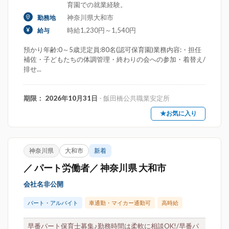
育園での就業経験。
神奈川県大和市
勤務地
時給1,230円～1,540円
給与
預かり年齢:0～5歳児定員:80名(認可保育園)業務内容:・担任
補佐・子どもたちの体調管理・終わりの会への参加・着替え/
排せ...
期限： 2026年10月31日
- 飯田橋公共職業安定所
★お気に入り
神奈川県
大和市
新着
／ パート労働者／ 神奈川県 大和市
会社名非公開
パート・アルバイト
車通勤・マイカー通勤可
高時給
早番パート保育士募集♪勤務時間は柔軟に相談OK!/早番パ