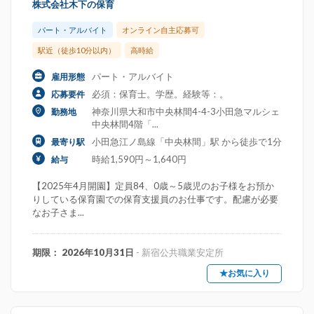
株式会社木下の保育
パート・アルバイト
オンライン自主応募可
駅近（徒歩10分以内）
高時給
パート・アルバイト
雇用形態
必須：保育士。学歴。経験等：。
応募要件
神奈川県大和市中央林間4-4-3小田急マルシェ
勤務地
中央林間4階「...
小田急江ノ島線「中央林間」駅 から徒歩で1分
最寄り駅
時給1,590円～1,640円
給与
【2025年4月開園】定員84、0歳～5歳児のお子様をお預か
りしている保育園での保育支援員のお仕事です。配慮が必要
なお子さま...
期限： 2026年10月31日
- 新宿公共職業安定所
★お気に入り