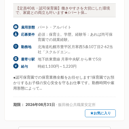
【定員40名・認可保育園】働きやすさを大切にした環境
で、家庭との両立も叶います★/パート保...
パート・アルバイト
雇用形態
必須：保育士。学歴。経験等：あれば尚可保
応募要件
育園での就業経験。
北海道札幌市豊平区月寒西5条10丁目2-62当
勤務地
社「スクルドエン...
地下鉄東豊線 月寒中央駅 から車で5分
最寄り駅
時給1,100円～1,220円
給与
●認可保育園での保育業務全般をお任せします!保育園でお預
かりするお子様の安心安全を守るお仕事です。勤務時間や雇
用形態によって...
期限： 2026年08月31日
- 飯田橋公共職業安定所
★お気に入り