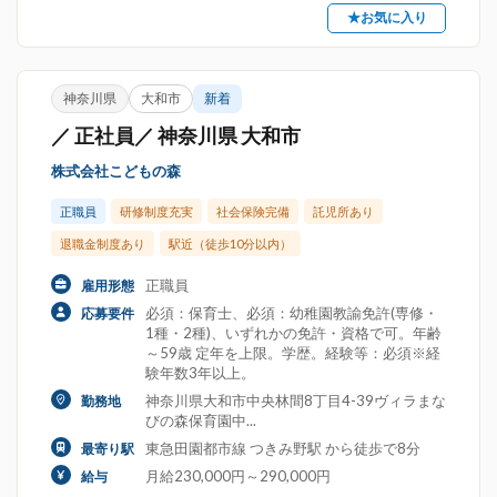
★お気に入り
神奈川県
大和市
新着
／ 正社員／ 神奈川県 大和市
株式会社こどもの森
正職員
研修制度充実
社会保険完備
託児所あり
退職金制度あり
駅近（徒歩10分以内）
正職員
雇用形態
必須：保育士、必須：幼稚園教諭免許(専修・
応募要件
1種・2種)、いずれかの免許・資格で可。年齢
～59歳 定年を上限。学歴。経験等：必須※経
験年数3年以上。
神奈川県大和市中央林間8丁目4-39ヴィラまな
勤務地
びの森保育園中...
東急田園都市線 つきみ野駅 から徒歩で8分
最寄り駅
月給230,000円～290,000円
給与