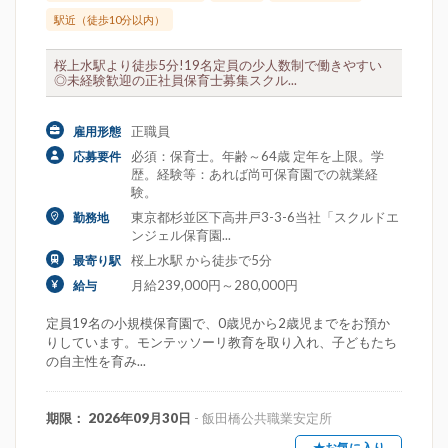
駅近（徒歩10分以内）
桜上水駅より徒歩5分!19名定員の少人数制で働きやすい
◎未経験歓迎の正社員保育士募集スクル...
正職員
雇用形態
必須：保育士。年齢～64歳 定年を上限。学
応募要件
歴。経験等：あれば尚可保育園での就業経
験。
東京都杉並区下高井戸3-3-6当社「スクルドエ
勤務地
ンジェル保育園...
桜上水駅 から徒歩で5分
最寄り駅
月給239,000円～280,000円
給与
定員19名の小規模保育園で、0歳児から2歳児までをお預か
りしています。モンテッソーリ教育を取り入れ、子どもたち
の自主性を育み...
期限： 2026年09月30日
- 飯田橋公共職業安定所
★お気に入り