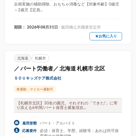
企画実施の補助掃除、おもちゃ消毒など【対象年齢】0歳児
～2歳児【定員...
期限： 2026年08月31日
- 飯田橋公共職業安定所
★お気に入り
北海道
札幌市
／ パート労働者／ 北海道 札幌市 北区
ＳＯＵキッズケア株式会社
車通勤・マイカー通勤可
【札幌市北区】30名の園児。それぞれの「できた!」に寄
り添える6年間/パート保育士募集現在...
パート・アルバイト
雇用形態
必須：保育士。学歴。経験等：あれば尚可保
応募要件