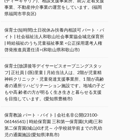
(ディーキャリア)、相談支援事業所、就労 定着支援
事業、不動産仲介事業の運営をしています。(福岡
県福岡市早良区)
保育士(短時間)土日祝休み扶養内相談可 パート・バ
イト | 社会福祉法人和歌山社会事業協会城北保育所
| 時給福祉のうち児童福祉事業 <公正採用選考人権
啓発推進員選任済>(和歌山県和歌山市)
保育士[放課後等デイサービスオープニングスタッ
フ] 正社員 | (医)里童 | 月給当法人は、2階が児童精
神科クリニック・児童発達支援事業所、1 階が高齢
者の通所リハビリテーション施設です。地域の子ど
もや高 齢者の方が明るく生き生きと暮らせる支援
を目指しています。(愛知県豊橋市)
保育教諭 パート・バイト | 会社名非公開(23100-
06146561) | 時給保育園 三和第一保育園(大縄)三和
第二保育園(城山)0才児～ 小学校就学前までの乳幼
児の通園施設(愛知県津島市)