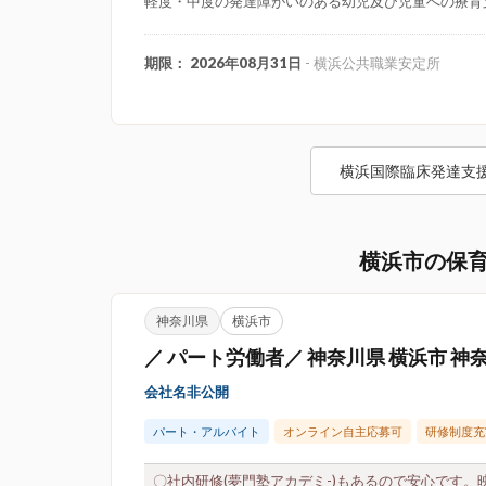
軽度・中度の発達障がいのある幼児及び児童への療育
期限： 2026年08月31日
- 横浜公共職業安定所
横浜国際臨床発達支
横浜市の保
神奈川県
横浜市
／ パート労働者／ 神奈川県 横浜市 神
会社名非公開
パート・アルバイト
オンライン自主応募可
研修制度充
〇社内研修(夢門塾アカデミ-)もあるので安心です。