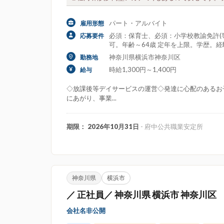
パート・アルバイト
雇用形態
必須：保育士、必須：小学校教諭免許(
応募要件
可。年齢～64歳 定年を上限。学歴。
神奈川県横浜市神奈川区
勤務地
時給1,300円～1,400円
給与
◇放課後等デイサービスの運営◇発達に心配のあるお子
にあがり、事業...
期限： 2026年10月31日
- 府中公共職業安定所
神奈川県
横浜市
／ 正社員／ 神奈川県 横浜市 神奈川区
会社名非公開