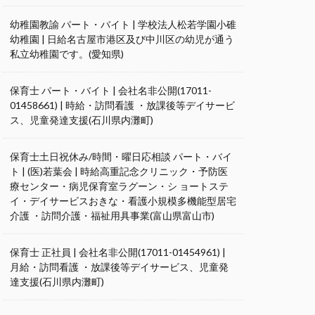
幼稚園教諭 パート・バイト | 学校法人松若学園小碓
幼稚園 | 日給名古屋市港区及び中川区の幼児が通う
私立幼稚園です。(愛知県)
保育士 パート・バイト | 会社名非公開(17011-
01458661) | 時給・訪問看護 ・放課後等デイサービ
ス、児童発達支援(石川県内灘町)
保育士土日祝休み/時間・曜日応相談 パート・バイ
ト | (医)若葉会 | 時給高重記念クリニック・予防医
療センター・病児保育室ラグーン・シ ョートステ
イ・デイサービスおきな・看護小規模多機能型居宅
介護 ・訪問介護・福祉用具事業(富山県富山市)
保育士 正社員 | 会社名非公開(17011-01454961) |
月給・訪問看護 ・放課後等デイサービス、児童発
達支援(石川県内灘町)