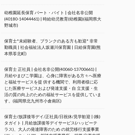
幼稚園延長保育 パート・バイト | 会社名非公開
(40180-14044461) | 時給幼児教育(幼稚園)(福岡県大
野城市)
保育士*未経験者、ブランクのある方も歓迎* 非常
勤職員 | 社会福祉法人坂瀬川保育園 | 日給保育園(熊
本県苓北町)
保育士 正社員 | 会社名非公開(40060-13700661) |
月給やまびこ学園は、心身に障害がある方々へ医療
と福祉サービスを提 供する機関で、利用者様に応
じた医療サービスおよび発達支援・自 立支援・生
活の質の向上のための福祉サービスを提供していま
す。(福岡県北九州市小倉南区)
保育士/放課後等デイ/正社員/日祝休/見学歓迎 | (株)
タガイト | 月給放課後等デイサービス(ハッピーテ
ラス)、大人の発達障害のため の就労移行支援事業