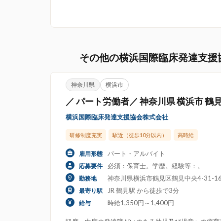
その他の横浜国際臨床発達支援
神奈川県
横浜市
／ パート労働者／ 神奈川県 横浜市 鶴
横浜国際臨床発達支援協会株式会社
研修制度充実
駅近（徒歩10分以内）
高時給
パート・アルバイト
雇用形態
必須：保育士。学歴。経験等：。
応募要件
神奈川県横浜市鶴見区鶴見中央4-31-16
勤務地
JR 鶴見駅 から徒歩で3分
最寄り駅
時給1,350円～1,400円
給与