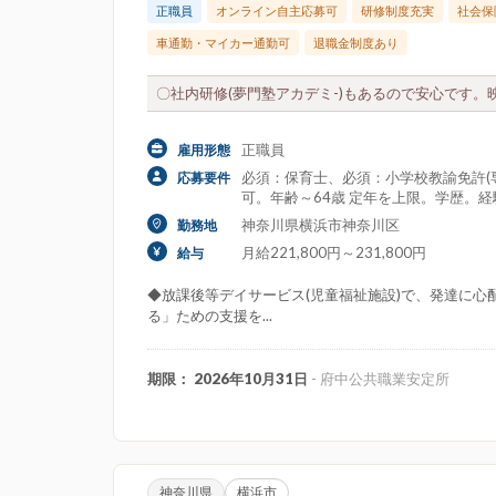
正職員
オンライン自主応募可
研修制度充実
社会保
車通勤・マイカー通勤可
退職金制度あり
〇社内研修(夢門塾アカデミ-)もあるので安心です。
正職員
雇用形態
必須：保育士、必須：小学校教諭免許(
応募要件
可。年齢～64歳 定年を上限。学歴。
神奈川県横浜市神奈川区
勤務地
月給221,800円～231,800円
給与
◆放課後等デイサービス(児童福祉施設)で、発達に
る」ための支援を...
期限： 2026年10月31日
- 府中公共職業安定所
神奈川県
横浜市