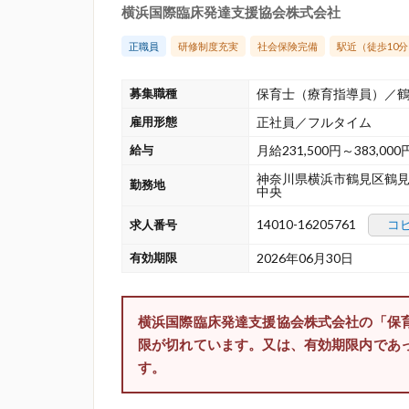
横浜国際臨床発達支援協会株式会社
正職員
研修制度充実
社会保険完備
駅近（徒歩10
募集職種
保育士（療育指導員）／
雇用形態
正社員／フルタイム
給与
月給231,500円～383,000
神奈川県横浜市鶴見区鶴見
勤務地
中央
14010-16205761
コ
求人番号
有効期限
2026年06月30日
横浜国際臨床発達支援協会株式会社の「保
限が切れています。又は、有効期限内であ
す。