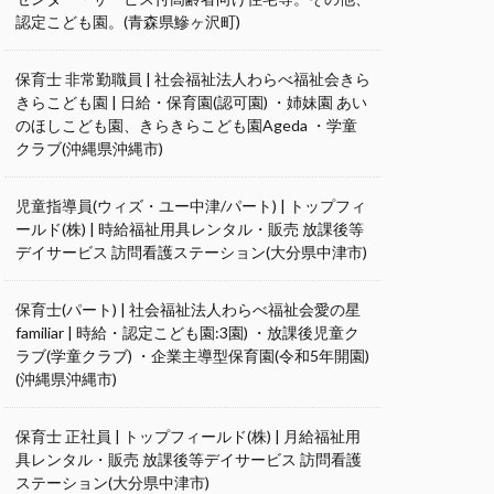
認定こども園。(青森県鰺ヶ沢町)
保育士 非常勤職員 | 社会福祉法人わらべ福祉会きら
きらこども園 | 日給・保育園(認可園) ・姉妹園 あい
のほしこども園、きらきらこども園Ageda ・学童
クラブ(沖縄県沖縄市)
児童指導員(ウィズ・ユー中津/パート) | トップフィ
ールド(株) | 時給福祉用具レンタル・販売 放課後等
デイサービス 訪問看護ステーション(大分県中津市)
保育士(パート) | 社会福祉法人わらべ福祉会愛の星
familiar | 時給・認定こども園:3園) ・放課後児童ク
ラブ(学童クラブ) ・企業主導型保育園(令和5年開園)
(沖縄県沖縄市)
保育士 正社員 | トップフィールド(株) | 月給福祉用
具レンタル・販売 放課後等デイサービス 訪問看護
ステーション(大分県中津市)