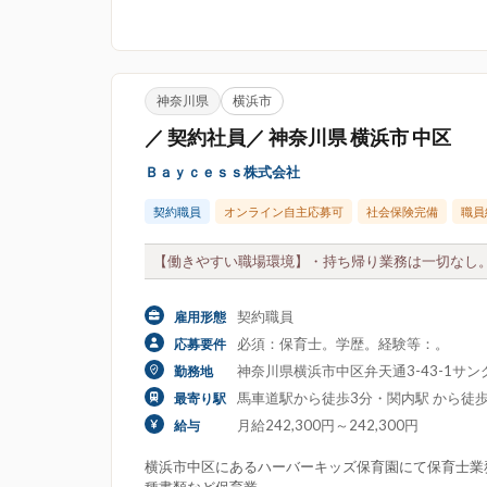
神奈川県
横浜市
／ 契約社員／ 神奈川県 横浜市 中区
Ｂａｙｃｅｓｓ株式会社
契約職員
オンライン自主応募可
社会保険完備
職員
【働きやすい職場環境】・持ち帰り業務は一切なし。
契約職員
雇用形態
必須：保育士。学歴。経験等：。
応募要件
神奈川県横浜市中区弁天通3-43-1サ
勤務地
馬車道駅から徒歩3分・関内駅 から徒歩
最寄り駅
月給242,300円～242,300円
給与
横浜市中区にあるハーバーキッズ保育園にて保育士業