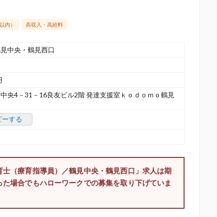
分以内）
高収入・高給料
鶴見中央・鶴見西口
円
中央4－31－16良友ビル2階 発達支援室ｋｏｄｏｍｏ鶴見
ピーする
育士（療育指導員）／鶴見中央・鶴見西口」求人は期
った場合でもハローワークでの募集を取り下げていま