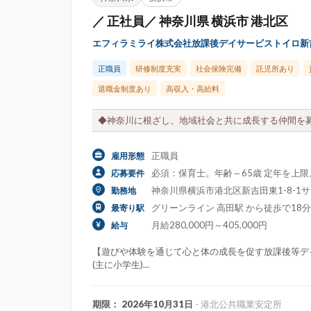
／ 正社員／ 神奈川県 横浜市 港北区
エフィラミライ株式会社放課後デイサービストイロ新
正職員
研修制度充実
社会保険完備
託児所あり
退職金制度あり
高収入・高給料
◆神奈川に根ざし、地域社会と共に成長する仲間を募
正職員
雇用形態
必須：保育士。年齢～65歳 定年を上
応募要件
神奈川県横浜市港北区新吉田東1-8-1サ
勤務地
グリーンライン 高田駅 から徒歩で18分
最寄り駅
月給280,000円～405,000円
給与
【遊びや体験を通じて心と体の成長を促す放課後等デイ
(主に小学生)...
期限： 2026年10月31日
- 港北公共職業安定所