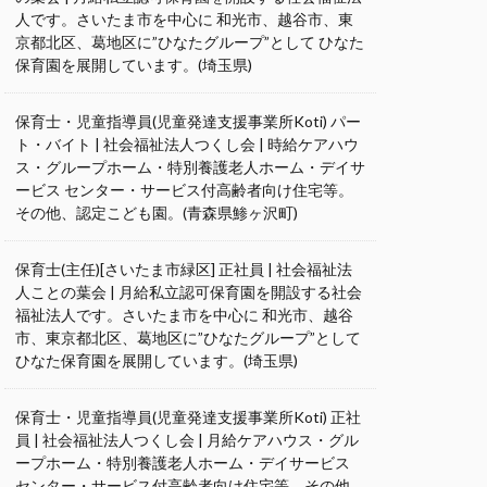
人です。さいたま市を中心に 和光市、越谷市、東
京都北区、葛地区に”ひなたグループ”として ひなた
保育園を展開しています。(埼玉県)
保育士・児童指導員(児童発達支援事業所Koti) パー
ト・バイト | 社会福祉法人つくし会 | 時給ケアハウ
ス・グループホーム・特別養護老人ホーム・デイサ
ービス センター・サービス付高齢者向け住宅等。
その他、認定こども園。(青森県鯵ヶ沢町)
保育士(主任)[さいたま市緑区] 正社員 | 社会福祉法
人ことの葉会 | 月給私立認可保育園を開設する社会
福祉法人です。さいたま市を中心に 和光市、越谷
市、東京都北区、葛地区に”ひなたグループ”として
ひなた保育園を展開しています。(埼玉県)
保育士・児童指導員(児童発達支援事業所Koti) 正社
員 | 社会福祉法人つくし会 | 月給ケアハウス・グル
ープホーム・特別養護老人ホーム・デイサービス
センター・サービス付高齢者向け住宅等。その他、