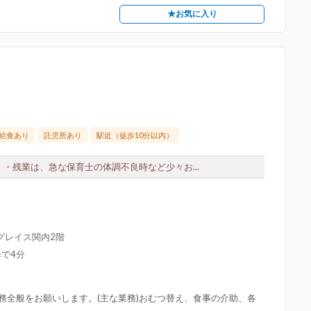
★お気に入り
給食あり
託児所あり
駅近（徒歩10分以内）
・残業は、急な保育士の体調不良時など少々お...
ングレイス関内2階
で4分
務全般をお願いします。(主な業務)おむつ替え、食事の介助、各