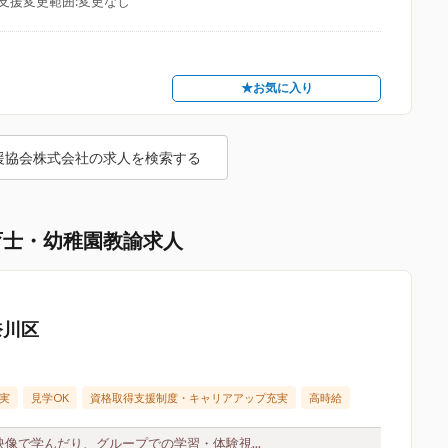
支援変更範囲:変更なし
★お気に入り
援協会株式会社の求人を検索する
育士・幼稚園教諭求人
奈川区
実
見学OK
資格取得支援制度・キャリアアップ充実
高時給
映像で学んだり、グループでの学習・体験視...