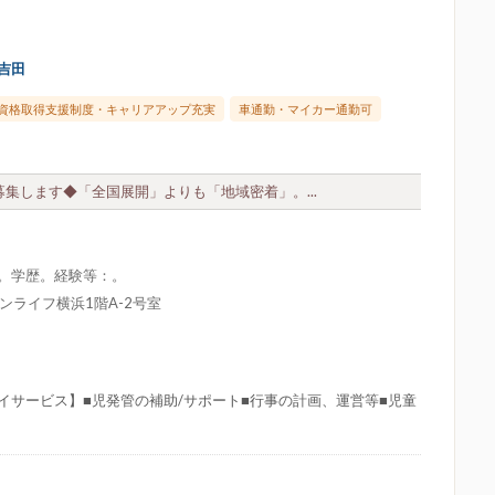
吉田
資格取得支援制度・キャリアアップ充実
車通勤・マイカー通勤可
集します◆「全国展開」よりも「地域密着」。...
限。学歴。経験等：。
ンライフ横浜1階A-2号室
サービス】■児発管の補助/サポート■行事の計画、運営等■児童