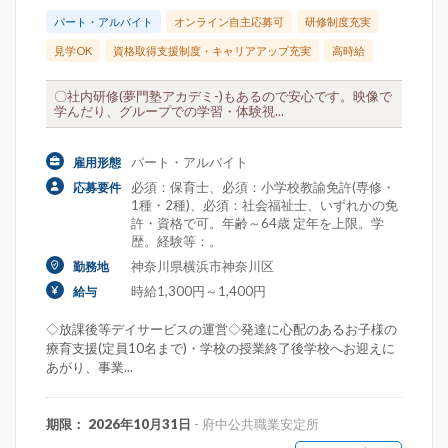
パート・アルバイト
オンライン自主応募可
研修制度充実
見学OK
資格取得支援制度・キャリアアップ充実
高時給
〇社内研修(夢門塾アカデミ-)もあるので安心です。映像で
学んだり、グループでの学習・体験視...
パート・アルバイト
雇用形態
必須：保育士、必須：小学校教諭免許(専修・
応募要件
1種・2種)、必須：社会福祉士、いずれかの免
許・資格で可。年齢～64歳 定年を上限。学
歴。経験等：。
神奈川県横浜市神奈川区
勤務地
時給1,300円～1,400円
給与
◇放課後等デイサービスの運営◇発達に心配のあるお子様の
療育支援(定員10名まで)・学校の授業終了後学校へお迎えに
あがり、事業...
期限： 2026年10月31日
- 府中公共職業安定所