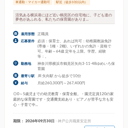
車通勤・マイカー通勤可
駅近（徒歩10分以内）
活気ある横浜港にほど近い鶴見区の住宅地に、子ども達の
夢色があふれる、私たちの保育園がありま...
正職員
雇用形態
必須：保育士、あれば尚可：幼稚園教諭免許
応募要件
(専修・1種・2種)、いずれかの免許・資格で
可。年齢～64歳 定年を上限。学歴。経験
等：。
神奈川県横浜市鶴見区矢向3-11-48ゆめいろ保
勤務地
育園
JR 矢向駅 から徒歩で10分
最寄り駅
月給260,300円～267,400円
給与
◎0～5歳児までの幼児教育・保育全般。・園児定員120の家
庭的な保育園です・交通費支給あり・ピアノが苦手な方も安
心・子育て中...
期限： 2026年09月30日
- 神戸公共職業安定所