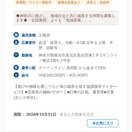
車通勤・マイカー通勤可
退職金制度あり
高収入・高給料
◆神奈川に根ざし、地域社会と共に成長する仲間を募集し
ます◆「全国展開」よりも「地域密着」。...
正職員
雇用形態
必須：保育士。年齢～65歳 定年を上限。学
応募要件
歴。経験等：。
神奈川県横浜市港北区新吉田東1-8-1サンライ
勤務地
フ横浜1階A-2号室
グリーンライン 高田駅 から徒歩で18分
最寄り駅
月給280,000円～405,000円
給与
【遊びや体験を通じて心と体の成長を促す放課後等デイサー
ビス】■児発管の補助/サポート■行事の計画、運営等■児童
(主に小学生)...
期限： 2026年10月31日
- 港北公共職業安定所
★お気に入り