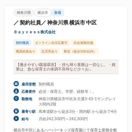
神奈川県
横浜市
新着
／ 契約社員／ 神奈川県 横浜市 中区
Ｂａｙｃｅｓｓ株式会社
契約職員
オンライン自主応募可
社会保険完備
職員給食あり
託児所あり
駅近（徒歩10分以内）
【働きやすい職場環境】・持ち帰り業務は一切なし。・残
業は、急な保育士の体調不良時など少々お...
契約職員
雇用形態
必須：保育士。学歴。経験等：。
応募要件
神奈川県横浜市中区弁天通3-43-1サングレイ
勤務地
ス関内2階
馬車道駅から徒歩3分・関内駅 から徒歩で4分
最寄り駅
月給242,300円～242,300円
給与
横浜市中区にあるハーバーキッズ保育園にて保育士業務全般