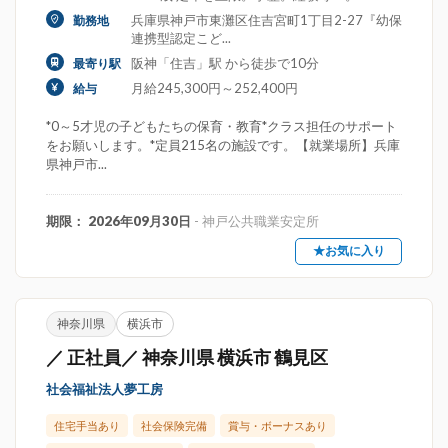
兵庫県神戸市東灘区住吉宮町1丁目2-27『幼保
勤務地
連携型認定こど...
阪神「住吉」駅 から徒歩で10分
最寄り駅
月給245,300円～252,400円
給与
*0～5才児の子どもたちの保育・教育*クラス担任のサポート
をお願いします。*定員215名の施設です。【就業場所】兵庫
県神戸市...
期限： 2026年09月30日
- 神戸公共職業安定所
★お気に入り
神奈川県
横浜市
／ 正社員／ 神奈川県 横浜市 鶴見区
社会福祉法人夢工房
住宅手当あり
社会保険完備
賞与・ボーナスあり