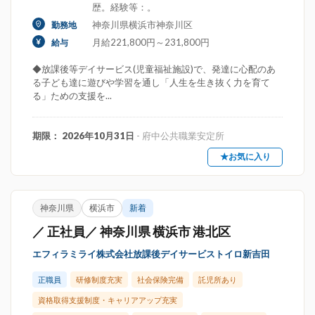
歴。経験等：。
神奈川県横浜市神奈川区
勤務地
月給221,800円～231,800円
給与
◆放課後等デイサービス(児童福祉施設)で、発達に心配のあ
る子ども達に遊びや学習を通し「人生を生き抜く力を育て
る」ための支援を...
期限： 2026年10月31日
- 府中公共職業安定所
★お気に入り
神奈川県
横浜市
新着
／ 正社員／ 神奈川県 横浜市 港北区
エフィラミライ株式会社放課後デイサービストイロ新吉田
正職員
研修制度充実
社会保険完備
託児所あり
資格取得支援制度・キャリアアップ充実