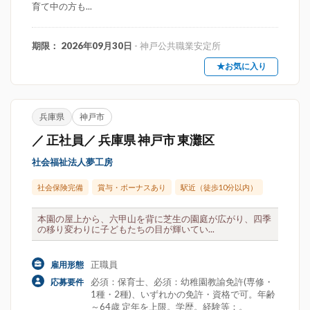
育て中の方も...
期限： 2026年09月30日
- 神戸公共職業安定所
★お気に入り
兵庫県
神戸市
／ 正社員／ 兵庫県 神戸市 東灘区
社会福祉法人夢工房
社会保険完備
賞与・ボーナスあり
駅近（徒歩10分以内）
本園の屋上から、六甲山を背に芝生の園庭が広がり、四季
の移り変わりに子どもたちの目が輝いてい...
正職員
雇用形態
必須：保育士、必須：幼稚園教諭免許(専修・
応募要件
1種・2種)、いずれかの免許・資格で可。年齢
～64歳 定年を上限。学歴。経験等：。