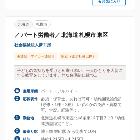
★お気に入り
北海道
札幌市
／ パート労働者／ 北海道 札幌市 東区
社会福祉法人夢工房
車通勤・マイカー通勤可
駅近（徒歩10分以内）
子どもの気持ちを受けとめ寄り添い、一人ひとりを大切に
する教育をしています。静な住宅街に建つ...
パート・アルバイト
雇用形態
必須：保育士、あれば尚可：幼稚園教諭免許
応募要件
(専修・1種・2種)、いずれかの免許・資格で
可。学歴。経験等：。
北海道札幌市東区北46条東14丁目2-10『幼保
勤務地
連携型認定こど...
地下鉄 栄町駅 から徒歩で10分
最寄り駅
時給1,215円～1,215円
給与