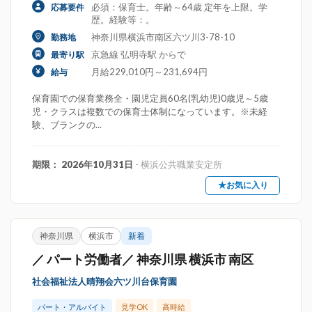
必須：保育士。年齢～64歳 定年を上限。学
応募要件
歴。経験等：。
神奈川県横浜市南区六ツ川3-78-10
勤務地
京急線 弘明寺駅 からで
最寄り駅
月給229,010円～231,694円
給与
保育園での保育業務全・園児定員60名(乳幼児)0歳児～5歳
児・クラスは複数での保育士体制になっています。※未経
験、ブランクの...
期限： 2026年10月31日
- 横浜公共職業安定所
★お気に入り
神奈川県
横浜市
新着
／ パート労働者／ 神奈川県 横浜市 南区
社会福祉法人晴翔会六ツ川台保育園
パート・アルバイト
見学OK
高時給