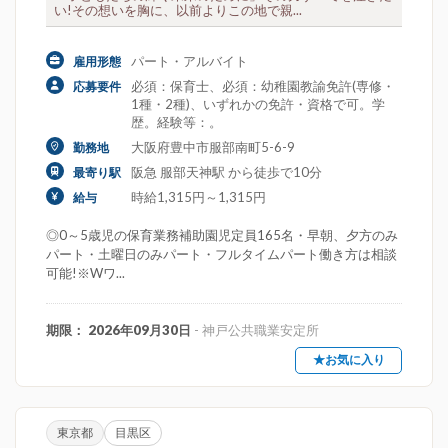
い!その想いを胸に、以前よりこの地で親...
パート・アルバイト
雇用形態
必須：保育士、必須：幼稚園教諭免許(専修・
応募要件
1種・2種)、いずれかの免許・資格で可。学
歴。経験等：。
大阪府豊中市服部南町5-6-9
勤務地
阪急 服部天神駅 から徒歩で10分
最寄り駅
時給1,315円～1,315円
給与
◎0～5歳児の保育業務補助園児定員165名・早朝、夕方のみ
パート・土曜日のみパート・フルタイムパート働き方は相談
可能!※Wワ...
期限： 2026年09月30日
- 神戸公共職業安定所
★お気に入り
東京都
目黒区