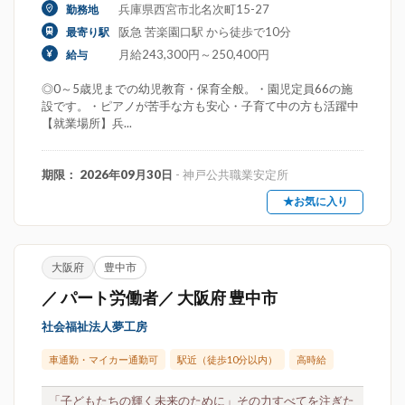
兵庫県西宮市北名次町15-27
勤務地
阪急 苦楽園口駅 から徒歩で10分
最寄り駅
月給243,300円～250,400円
給与
◎0～5歳児までの幼児教育・保育全般。・園児定員66の施
設です。・ピアノが苦手な方も安心・子育て中の方も活躍中
【就業場所】兵...
期限： 2026年09月30日
- 神戸公共職業安定所
★お気に入り
大阪府
豊中市
／ パート労働者／ 大阪府 豊中市
社会福祉法人夢工房
車通勤・マイカー通勤可
駅近（徒歩10分以内）
高時給
「子どもたちの輝く未来のために」その力すべてを注ぎた