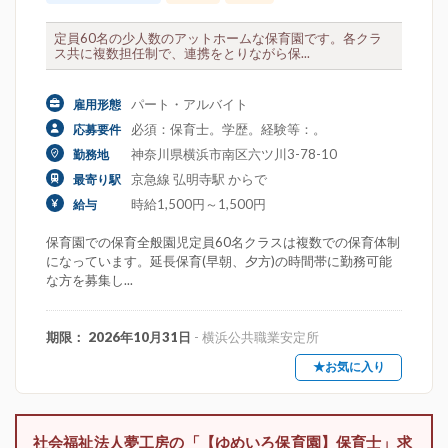
定員60名の少人数のアットホームな保育園です。各クラ
ス共に複数担任制で、連携をとりながら保...
パート・アルバイト
雇用形態
必須：保育士。学歴。経験等：。
応募要件
神奈川県横浜市南区六ツ川3-78-10
勤務地
京急線 弘明寺駅 からで
最寄り駅
時給1,500円～1,500円
給与
保育園での保育全般園児定員60名クラスは複数での保育体制
になっています。延長保育(早朝、夕方)の時間帯に勤務可能
な方を募集し...
期限： 2026年10月31日
- 横浜公共職業安定所
★お気に入り
社会福祉法人夢工房の「【ゆめいろ保育園】保育士」求