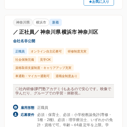
★お気に入り
神奈川県
横浜市
新着
／ 正社員／ 神奈川県 横浜市 神奈川区
会社名非公開
正職員
オンライン自主応募可
研修制度充実
社会保険完備
見学OK
資格取得支援制度・キャリアアップ充実
車通勤・マイカー通勤可
退職金制度あり
〇社内研修(夢門塾アカデミ-)もあるので安心です。映像で
学んだり、グループでの学習・体験視...
正職員
雇用形態
必須：保育士、必須：小学校教諭免許(専修・
応募要件
1種・2種)、必須：理学療法士、いずれかの免
許・資格で可。年齢～64歳 定年を上限。学