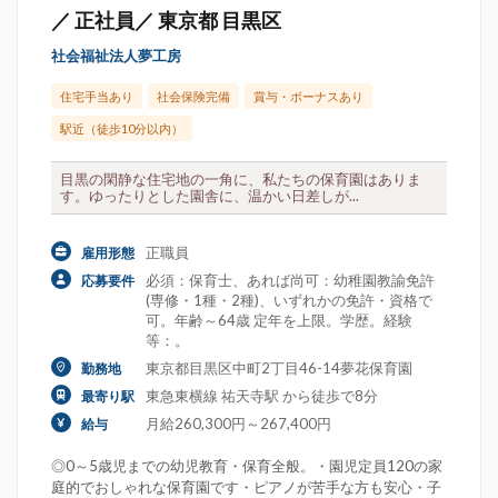
／ 正社員／ 東京都 目黒区
社会福祉法人夢工房
住宅手当あり
社会保険完備
賞与・ボーナスあり
駅近（徒歩10分以内）
目黒の閑静な住宅地の一角に、私たちの保育園はありま
す。ゆったりとした園舎に、温かい日差しが...
正職員
雇用形態
必須：保育士、あれば尚可：幼稚園教諭免許
応募要件
(専修・1種・2種)、いずれかの免許・資格で
可。年齢～64歳 定年を上限。学歴。経験
等：。
東京都目黒区中町2丁目46-14夢花保育園
勤務地
東急東横線 祐天寺駅 から徒歩で8分
最寄り駅
月給260,300円～267,400円
給与
◎0～5歳児までの幼児教育・保育全般。・園児定員120の家
庭的でおしゃれな保育園です・ピアノが苦手な方も安心・子