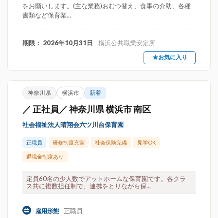
をお願いします。(主な業務)おむつ替え、食事の介助、各種
書類など保育業...
期限： 2026年10月31日
- 横浜公共職業安定所
★お気に入り
神奈川県
横浜市
新着
／ 正社員／ 神奈川県 横浜市 南区
社会福祉法人晴翔会六ツ川台保育園
正職員
研修制度充実
社会保険完備
見学OK
退職金制度あり
定員60名の少人数でアットホームな保育園です。各クラ
ス共に複数担任制で、連携をとりながら保...
正職員
雇用形態