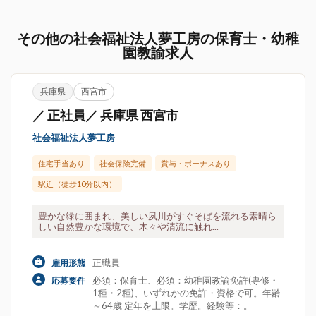
その他の社会福祉法人夢工房の保育士・幼稚
園教諭求人
兵庫県
西宮市
／ 正社員／ 兵庫県 西宮市
社会福祉法人夢工房
住宅手当あり
社会保険完備
賞与・ボーナスあり
駅近（徒歩10分以内）
豊かな緑に囲まれ、美しい夙川がすぐそばを流れる素晴ら
しい自然豊かな環境で、木々や清流に触れ...
正職員
雇用形態
必須：保育士、必須：幼稚園教諭免許(専修・
応募要件
1種・2種)、いずれかの免許・資格で可。年齢
～64歳 定年を上限。学歴。経験等：。