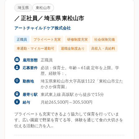
埼玉県
東松山市
／ 正社員／ 埼玉県 東松山市
アートチャイルドケア株式会社
正職員
プライベート充実
研修制度充実
社会保険完備
車通勤・マイカー通勤可
退職金制度あり
高収入・高給料
正職員
雇用形態
必須：保育士。年齢～61歳 定年を上限。学
応募要件
歴。経験等：。
埼玉県東松山市大字高坂1122「東松山市立た
勤務地
かさか保育園」
東武東上線 高坂駅 から徒歩で15分
最寄り駅
月給265,500円～305,500円
給与
プライベートも充実できるよう協力して保育を行っていま
す。広い園庭で野菜を育てる等、体験を通じて食の大切さを
伝える活動に力を入...