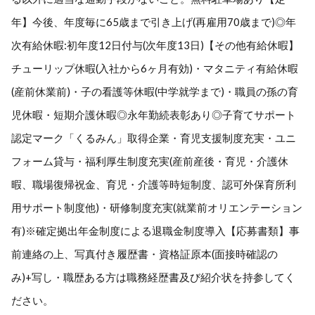
年】今後、年度毎に65歳まで引き上げ(再雇用70歳まで)◎年
次有給休暇:初年度12日付与(次年度13日)【その他有給休暇】
チューリップ休暇(入社から6ヶ月有効)・マタニティ有給休暇
(産前休業前)・子の看護等休暇(中学就学まで)・職員の孫の育
児休暇・短期介護休暇◎永年勤続表彰あり◎子育てサポート
認定マーク「くるみん」取得企業・育児支援制度充実・ユニ
フォーム貸与・福利厚生制度充実(産前産後・育児・介護休
暇、職場復帰祝金、育児・介護等時短制度、認可外保育所利
用サポート制度他)・研修制度充実(就業前オリエンテーション
有)※確定拠出年金制度による退職金制度導入【応募書類】事
前連絡の上、写真付き履歴書・資格証原本(面接時確認の
み)+写し・職歴ある方は職務経歴書及び紹介状を持参してく
ださい。