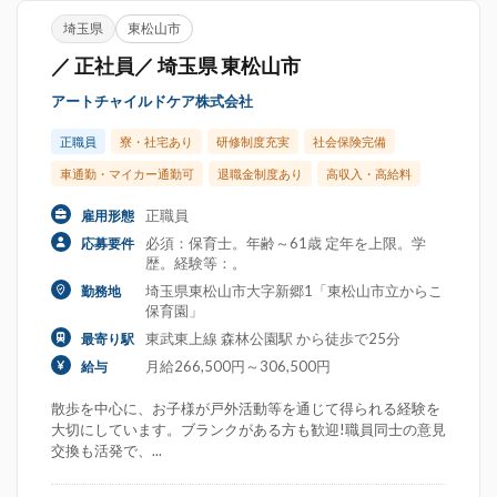
埼玉県
東松山市
／ 正社員／ 埼玉県 東松山市
アートチャイルドケア株式会社
正職員
寮・社宅あり
研修制度充実
社会保険完備
車通勤・マイカー通勤可
退職金制度あり
高収入・高給料
正職員
雇用形態
必須：保育士。年齢～61歳 定年を上限。学
応募要件
歴。経験等：。
埼玉県東松山市大字新郷1「東松山市立からこ
勤務地
保育園」
東武東上線 森林公園駅 から徒歩で25分
最寄り駅
月給266,500円～306,500円
給与
散歩を中心に、お子様が戸外活動等を通じて得られる経験を
大切にしています。ブランクがある方も歓迎!職員同士の意見
交換も活発で、...