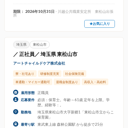
期限： 2026年10月31日
- 川越公共職業安定所 東松山出張
所
★お気に入り
埼玉県
東松山市
／ 正社員／ 埼玉県 東松山市
アートチャイルドケア株式会社
寮・社宅あり
研修制度充実
社会保険完備
車通勤・マイカー通勤可
退職金制度あり
高収入・高給料
正職員
雇用形態
必須：保育士。年齢～61歳 定年を上限。学
応募要件
歴。経験等：。
埼玉県東松山市大字新郷1「東松山市立からこ
勤務地
保育園」
東武東上線 森林公園駅 から徒歩で25分
最寄り駅