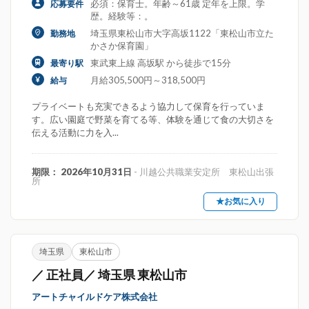
必須：保育士。年齢～61歳 定年を上限。学
応募要件
歴。経験等：。
埼玉県東松山市大字高坂1122「東松山市立た
勤務地
かさか保育園」
東武東上線 高坂駅 から徒歩で15分
最寄り駅
月給305,500円～318,500円
給与
プライベートも充実できるよう協力して保育を行っていま
す。広い園庭で野菜を育てる等、体験を通じて食の大切さを
伝える活動に力を入...
期限： 2026年10月31日
- 川越公共職業安定所 東松山出張
所
★お気に入り
埼玉県
東松山市
／ 正社員／ 埼玉県 東松山市
アートチャイルドケア株式会社