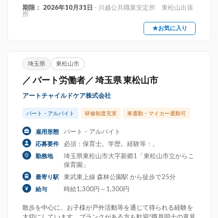
期限： 2026年10月31日
- 川越公共職業安定所 東松山出張
所
★お気に入り
埼玉県
東松山市
／ パート労働者／ 埼玉県 東松山市
アートチャイルドケア株式会社
パート・アルバイト
研修制度充実
車通勤・マイカー通勤可
パート・アルバイト
雇用形態
必須：保育士。学歴。経験等：。
応募要件
埼玉県東松山市大字新郷1「東松山市立からこ
勤務地
保育園」
東武東上線 森林公園駅 から徒歩で25分
最寄り駅
時給1,300円～1,300円
給与
散歩を中心に、お子様が戸外活動等を通じて得られる経験を
大切にしています。ブランクがある方も歓迎!職員同士の意見