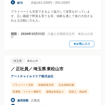
月給265,500円～305,500円
給与
プライベートも充実できるよう協力して保育を行っていま
す。広い園庭で野菜を育てる等、体験を通じて食の大切さを
伝える活動に力を入...
期限： 2026年10月31日
- 川越公共職業安定所 東松山出張
所
★お気に入り
埼玉県
東松山市
／ 正社員／ 埼玉県 東松山市
アートチャイルドケア株式会社
プライベート充実
研修制度充実
社会保険完備
車通勤・マイカー通勤可
退職金制度あり
高収入・高給料
正職員
雇用形態