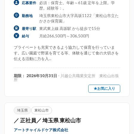
必須：保育士。年齢～61歳 定年を上限。学
応募要件
歴。経験等：。
埼玉県東松山市大字高坂1122「東松山市立た
勤務地
かさか保育園」
東武東上線 高坂駅 から徒歩で15分
最寄り駅
月給266,500円～306,500円
給与
プライベートも充実できるよう協力して保育を行っていま
す。広い園庭で野菜を育てる等、体験を通じて食の大切さを
伝える活動に力を入...
期限： 2026年10月31日
- 川越公共職業安定所 東松山出張
所
★お気に入り
埼玉県
東松山市
／ 正社員／ 埼玉県 東松山市
アートチャイルドケア株式会社