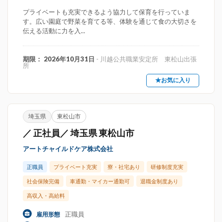
プライベートも充実できるよう協力して保育を行っていま
す。広い園庭で野菜を育てる等、体験を通じて食の大切さを
伝える活動に力を入...
期限： 2026年10月31日
- 川越公共職業安定所 東松山出張
所
★お気に入り
埼玉県
東松山市
／ 正社員／ 埼玉県 東松山市
アートチャイルドケア株式会社
正職員
プライベート充実
寮・社宅あり
研修制度充実
社会保険完備
車通勤・マイカー通勤可
退職金制度あり
高収入・高給料
正職員
雇用形態