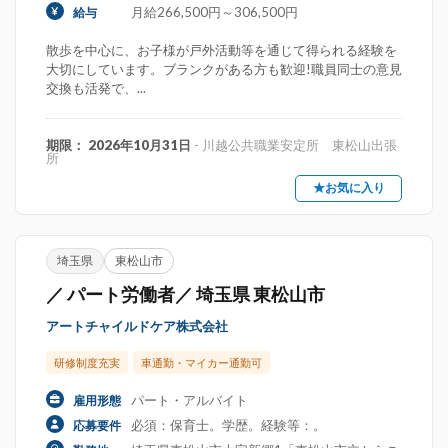
月給266,500円～306,500円
給与
散歩を中心に、お子様が戸外活動等を通じて得られる経験を
大切にしています。ブランクがある方も歓迎!職員同士の意見
交換も活発で、...
期限： 2026年10月31日
- 川越公共職業安定所 東松山出張
所
★お気に入り
埼玉県
東松山市
／ パート労働者／ 埼玉県 東松山市
アートチャイルドケア株式会社
研修制度充実
車通勤・マイカー通勤可
パート・アルバイト
雇用形態
必須：保育士。学歴。経験等：。
応募要件