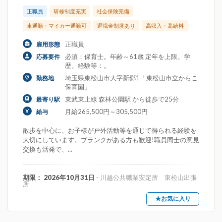
正職員
研修制度充実
社会保険完備
車通勤・マイカー通勤可
退職金制度あり
高収入・高給料
正職員
雇用形態
必須：保育士。年齢～61歳 定年を上限。学
応募要件
歴。経験等：。
埼玉県東松山市大字新郷1「東松山市立からこ
勤務地
保育園」
東武東上線 森林公園駅 から徒歩で25分
最寄り駅
月給265,500円～305,500円
給与
散歩を中心に、お子様が戸外活動等を通じて得られる経験を
大切にしています。ブランクがある方も歓迎!職員同士の意見
交換も活発で、...
期限： 2026年10月31日
- 川越公共職業安定所 東松山出張
所
★お気に入り