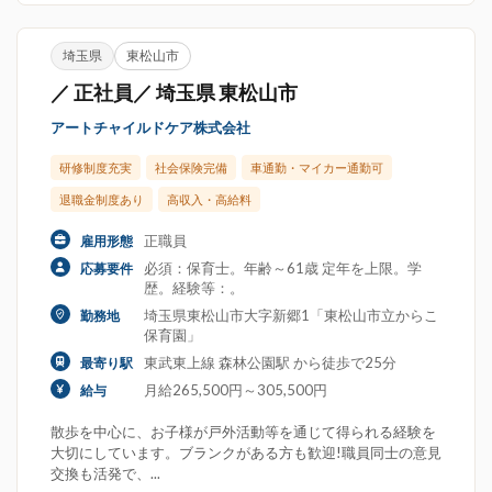
埼玉県
東松山市
／ 正社員／ 埼玉県 東松山市
アートチャイルドケア株式会社
研修制度充実
社会保険完備
車通勤・マイカー通勤可
退職金制度あり
高収入・高給料
正職員
雇用形態
必須：保育士。年齢～61歳 定年を上限。学
応募要件
歴。経験等：。
埼玉県東松山市大字新郷1「東松山市立からこ
勤務地
保育園」
東武東上線 森林公園駅 から徒歩で25分
最寄り駅
月給265,500円～305,500円
給与
散歩を中心に、お子様が戸外活動等を通じて得られる経験を
大切にしています。ブランクがある方も歓迎!職員同士の意見
交換も活発で、...