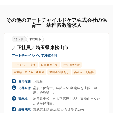
その他のアートチャイルドケア株式会社の保
育士・幼稚園教諭求人
埼玉県
東松山市
／ 正社員／ 埼玉県 東松山市
アートチャイルドケア株式会社
プライベート充実
研修制度充実
社会保険完備
車通勤・マイカー通勤可
退職金制度あり
高収入・高給料
正職員
雇用形態
必須：保育士。年齢～61歳 定年を上限。学
応募要件
歴。経験等：。
埼玉県東松山市大字高坂1122「東松山市立た
勤務地
かさか保育園」
東武東上線 高坂駅 から徒歩で15分
最寄り駅