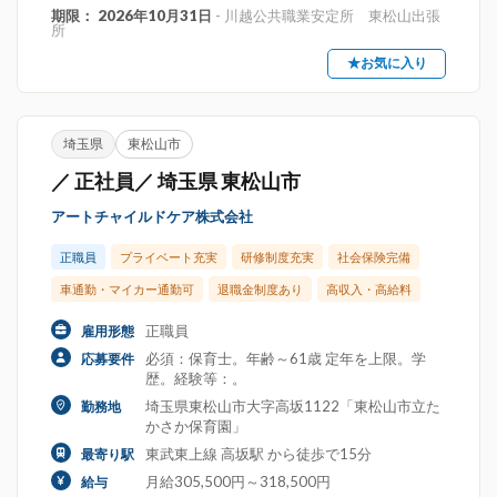
期限： 2026年10月31日
- 川越公共職業安定所 東松山出張
所
★お気に入り
埼玉県
東松山市
／ 正社員／ 埼玉県 東松山市
アートチャイルドケア株式会社
正職員
プライベート充実
研修制度充実
社会保険完備
車通勤・マイカー通勤可
退職金制度あり
高収入・高給料
正職員
雇用形態
必須：保育士。年齢～61歳 定年を上限。学
応募要件
歴。経験等：。
埼玉県東松山市大字高坂1122「東松山市立た
勤務地
かさか保育園」
東武東上線 高坂駅 から徒歩で15分
最寄り駅
月給305,500円～318,500円
給与