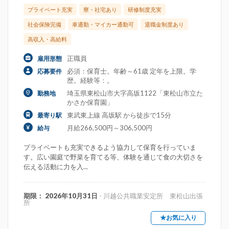
プライベート充実
寮・社宅あり
研修制度充実
社会保険完備
車通勤・マイカー通勤可
退職金制度あり
高収入・高給料
正職員
雇用形態
必須：保育士。年齢～61歳 定年を上限。学
応募要件
歴。経験等：。
埼玉県東松山市大字高坂1122「東松山市立た
勤務地
かさか保育園」
東武東上線 高坂駅 から徒歩で15分
最寄り駅
月給266,500円～306,500円
給与
プライベートも充実できるよう協力して保育を行っていま
す。広い園庭で野菜を育てる等、体験を通じて食の大切さを
伝える活動に力を入...
期限： 2026年10月31日
- 川越公共職業安定所 東松山出張
所
★お気に入り