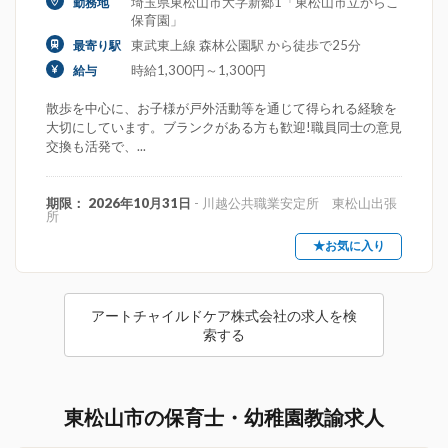
埼玉県東松山市大字新郷1「東松山市立からこ
勤務地
保育園」
東武東上線 森林公園駅 から徒歩で25分
最寄り駅
時給1,300円～1,300円
給与
散歩を中心に、お子様が戸外活動等を通じて得られる経験を
大切にしています。ブランクがある方も歓迎!職員同士の意見
交換も活発で、...
期限： 2026年10月31日
- 川越公共職業安定所 東松山出張
所
★お気に入り
アートチャイルドケア株式会社の求人を検
索する
東松山市の保育士・幼稚園教諭求人