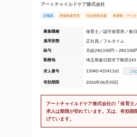
アートチャイルドケア株式会社
正職員
研修制度充実
社会保険完備
車通勤・マイカ
募集職種
保育士／認可保育所／春
雇用形態
正社員／フルタイム
給与
月給240,500円～280,500
勤務地
埼玉県春日部市下蛭田24
13040-43541161
コ
求人番号
有効期限
2026年06月30日
アートチャイルドケア株式会社の「保育士
求人は期限が切れています。又は、有効期
げています。