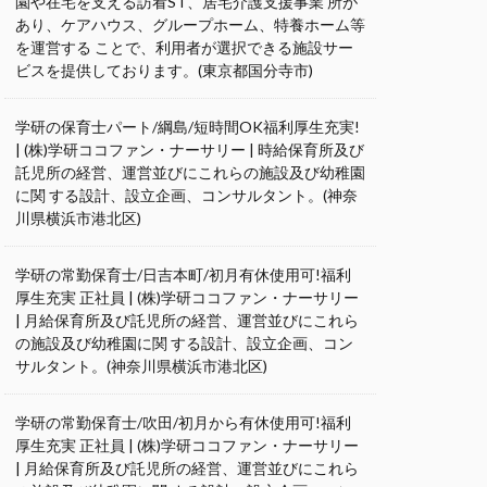
園や在宅を支える訪看ST、居宅介護支援事業 所が
あり、ケアハウス、グループホーム、特養ホーム等
を運営する ことで、利用者が選択できる施設サー
ビスを提供しております。(東京都国分寺市)
学研の保育士パート/綱島/短時間OK福利厚生充実!
| (株)学研ココファン・ナーサリー | 時給保育所及び
託児所の経営、運営並びにこれらの施設及び幼稚園
に関 する設計、設立企画、コンサルタント。(神奈
川県横浜市港北区)
学研の常勤保育士/日吉本町/初月有休使用可!福利
厚生充実 正社員 | (株)学研ココファン・ナーサリー
| 月給保育所及び託児所の経営、運営並びにこれら
の施設及び幼稚園に関 する設計、設立企画、コン
サルタント。(神奈川県横浜市港北区)
学研の常勤保育士/吹田/初月から有休使用可!福利
厚生充実 正社員 | (株)学研ココファン・ナーサリー
| 月給保育所及び託児所の経営、運営並びにこれら