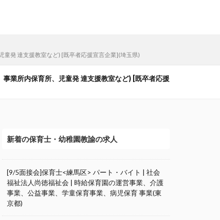
童発 達支援教室など) [既卒者応援宣言企業](埼玉県)
所、事業所内保育所、児童発 達支援教室など) [既卒者応援
新着の保育士・幼稚園教諭の求人
[9/5面接会]保育士<練馬区> パート・バイト | 社会
福祉法人尚徳福祉会 | 時給保育園の運営事業、介護
事業、公益事業、学童保育事業、病児保育 事業(東
京都)