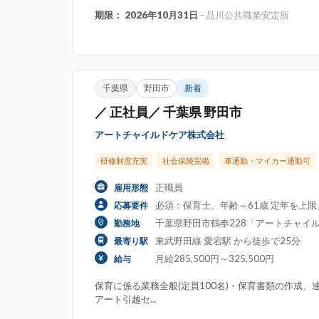
期限： 2026年10月31日
- 品川公共職業安定所
千葉県
野田市
新着
／ 正社員／ 千葉県 野田市
アートチャイルドケア株式会社
研修制度充実
社会保険完備
車通勤・マイカー通勤可
正職員
雇用形態
必須：保育士。年齢～61歳 定年を上
応募要件
千葉県野田市鶴奉228「アートチャイル
勤務地
東武野田線 愛宕駅 から徒歩で25分
最寄り駅
月給285,500円～325,500円
給与
保育に係る業務全般(定員100名)・保育書類の作成
アート引越セ...