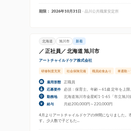
期限： 2026年10月31日
- 品川公共職業安定所
北海道
旭川市
新着
／ 正社員／ 北海道 旭川市
アートチャイルドケア株式会社
研修制度充実
社会保険完備
職員給食あり
車通勤・
正職員
雇用形態
必須：保育士。年齢～61歳 定年を上
応募要件
北海道旭川市金星町1-1-65「市立旭川病
勤務地
月給200,000円～220,000円
給与
4月よりアートチャイルドケアの仲間になりました。
す。少人数で子どもた...