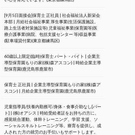
[9月5日面接会]保育士 正社員 | 社会福祉法人新栄会
本部 | 月給社会福祉事業 厚生事業(生活保護施設、
路上生活者対策施設等) 児童福祉事業(保育園等)医
療介護事業(病院、包括支援センター 等)収益事業
(駐車場貸付業)(東京都練馬区)
60歳以上限定(臨時)保育士 パート・バイト | 企業主
導型保育園もりの家((株)森アスコン) | 時給企業主導
型保育園(鹿児島県鹿屋市)
保育士 正社員 | 企業主導型保育園もりの家((株)森ア
スコン) | 月給企業主導型保育園(鹿児島県鹿屋市)
児童指導員/扶養内勤務可/身体・食事介助なし[パー
ト] | (株)オアシス | 時給受給者証をお持ちの方に、
感覚統合運動、体幹トレーニング、学習 支援、ソ
ーシャルスキルトレーニング等、療育を提供し、成
人され た方の就労のお手伝いもサポートします。