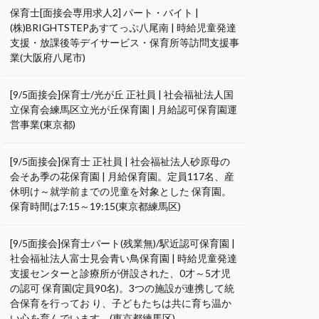
保育士[面接会専用求人2] パート・バイト |
(株)BRIGHTSTEPあすてっぷ八尾南 | 時給児童発達
支援・放課後等デイサービス・保育所等訪問支援事
業(大阪府八尾市)
[9/5面接会]保育士/光が丘 正社員 | 社会福祉法人国
立保育会練馬区立光が丘保育園 | 月給認可保育園運
営事業(東京都)
[9/5面接会]保育士 正社員 | 社会福祉法人砂原母の
会そあ季の花保育園 | 月給保育園。定員117名、産
休明け～就学前までの児童を対象とした 保育園。
保育時間は7:15～19:15(東京都練馬区)
[9/5面接会]保育士パート(残業無)/駅近認可保育園 |
社会福祉法人富士見会青い鳥保育園 | 時給児童発達
支援センターと診療所が併設された、0才～5才児
の認可 保育園(定員90名)。3つの施設が連携して統
合保育を行ってお り、子どもたちは共に育ち温か
い心を育んでいます。(東京都練馬区)