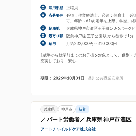
正職員
雇用形態
必須：作業療法士、必須：保育士、必須
応募要件
可。年齢～61歳 定年を上限。学歴。
兵庫県神戸市灘区王子町1-3-6パークビュ
勤務地
阪急神戸線 王子公園駅 から徒歩で1分
最寄り駅
月給232,000円～310,000円
給与
1歳半から就学前までのお子様を対象として、個別・
充実しており、安心...
期限： 2026年10月31日
- 品川公共職業安定所
兵庫県
神戸市
新着
／ パート労働者／ 兵庫県 神戸市 灘区
アートチャイルドケア株式会社