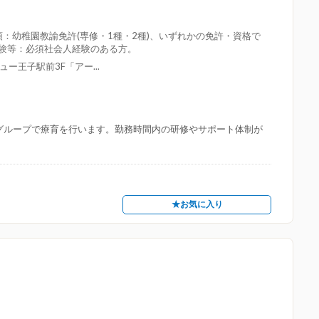
：幼稚園教諭免許(専修・1種・2種)、いずれかの免許・資格で
経験等：必須社会人経験のある方。
ー王子駅前3F「アー...
グループで療育を行います。勤務時間内の研修やサポート体制が
★お気に入り