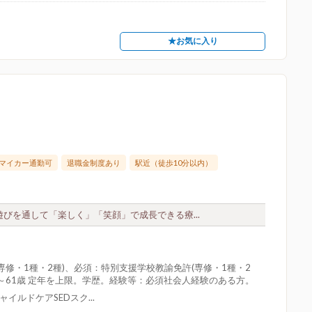
★お気に入り
マイカー通勤可
退職金制度あり
駅近（徒歩10分以内）
びを通して「楽しく」「笑顔」で成長できる療...
修・1種・2種)、必須：特別支援学校教諭免許(専修・1種・2
～61歳 定年を上限。学歴。経験等：必須社会人経験のある方。
イルドケアSEDスク...