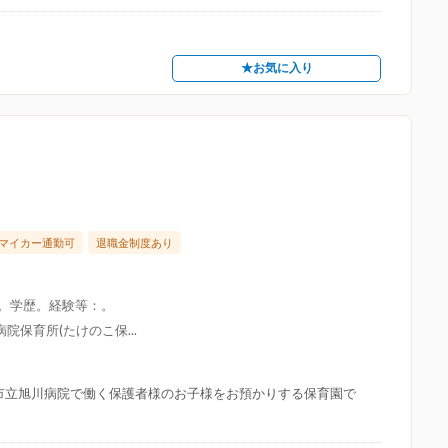
★お気に入り
マイカー通勤可
退職金制度あり
限。学歴。経験等：。
院保育所(たけのこ保...
市立旭川病院で働く保護者様のお子様をお預かりする保育園で