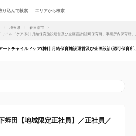
絞り込んで検索
エリアから検索
ア
埼玉県
春日部市
チャイルドケア(株) | 月給保育施設運営及び企画設計(認可保育所、事業所内保育所、児
 アートチャイルドケア(株) | 月給保育施設運営及び企画設計(認可保育
下蛭田【地域限定正社員】／正社員／