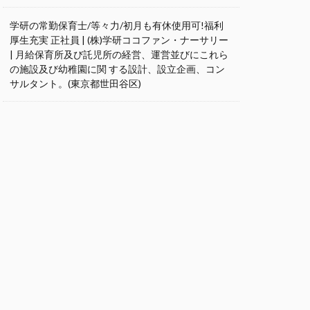
学研の常勤保育士/等々力/初月も有休使用可!福利
厚生充実 正社員 | (株)学研ココファン・ナーサリー
| 月給保育所及び託児所の経営、運営並びにこれら
の施設及び幼稚園に関 する設計、設立企画、コン
サルタント。(東京都世田谷区)