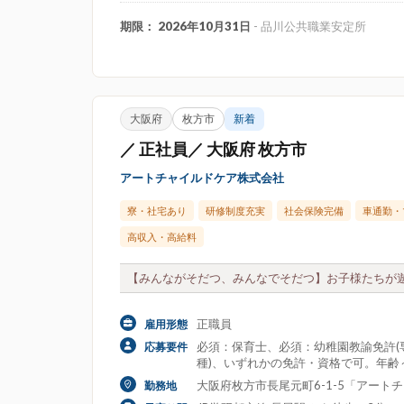
期限： 2026年10月31日
- 品川公共職業安定所
大阪府
枚方市
新着
／ 正社員／ 大阪府 枚方市
アートチャイルドケア株式会社
寮・社宅あり
研修制度充実
社会保険完備
車通勤・
高収入・高給料
【みんながそだつ、みんなでそだつ】お子様たちが遊
正職員
雇用形態
必須：保育士、必須：幼稚園教諭免許(専
応募要件
種)、いずれかの免許・資格で可。年齢
大阪府枚方市長尾元町6-1-5「アートチャ
勤務地