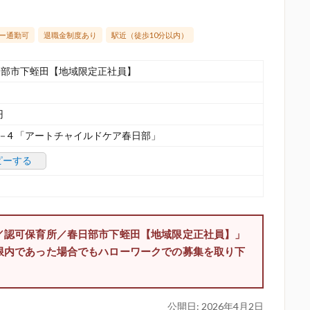
ー通勤可
退職金制度あり
駅近（徒歩10分以内）
日部市下蛭田【地域限定正社員】
円
3－4 「アートチャイルドケア春日部」
ピーする
／認可保育所／春日部市下蛭田【地域限定正社員】」
限内であった場合でもハローワークでの募集を取り下
公開日:
2026年4月2日