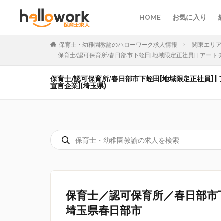
HOME
お気に入り
保育士・幼稚園教諭のハローワーク求人情報
関東エリ
保育士/認可保育所/春日部市下蛭田[地域限定正社員] | アート
保育士/認可保育所/春日部市下蛭田[地域限定正社員] |
宣言企業](埼玉県)
保育士／認可保育所／春日部市
埼玉県春日部市