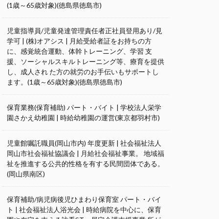
(1歳～65歳対象)(徳島県徳島市)
児童指導員/児童発達管理責任者正社員登用あり/見
学可 | (株)オアシス | 月給受給者証をお持ちの方
に、感覚統合運動、体幹トレーニング、学習 支
援、ソーシャルスキルトレーニング等、療育を提供
し、成人され た方の就労のお手伝いもサポートし
ます。(1歳～65歳対象)(徳島県徳島市)
保育業務(保育補助) パート・バイト | 学校法人栄学
園さかえ幼稚園 | 時給幼稚園の運営(東京都羽村市)
児童館嘱託職員(岡山市内) 年度更新 | 社会福祉法人
岡山市社会福祉協議会 | 月給社会福祉事業。 地域福
祉を推進する公共的性格を有する民間団体である。
(岡山県南区)
保育補助/病児病後児ひまわり保育室 パート・バイ
ト | 社会福祉法人浴光会 | 時給病院を中心に、保育