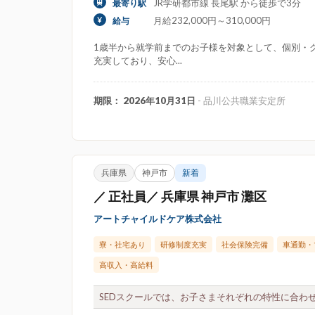
JR学研都市線 長尾駅 から徒歩で3分
最寄り駅
月給232,000円～310,000円
給与
1歳半から就学前までのお子様を対象として、個別・
充実しており、安心...
期限： 2026年10月31日
- 品川公共職業安定所
兵庫県
神戸市
新着
／ 正社員／ 兵庫県 神戸市 灘区
アートチャイルドケア株式会社
寮・社宅あり
研修制度充実
社会保険完備
車通勤・
高収入・高給料
SEDスクールでは、お子さまそれぞれの特性に合わせ