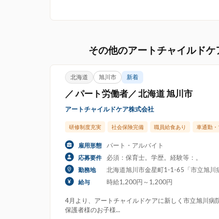
その他のアートチャイルドケ
北海道
旭川市
新着
／ パート労働者／ 北海道 旭川市
アートチャイルドケア株式会社
研修制度充実
社会保険完備
職員給食あり
車通勤・
パート・アルバイト
雇用形態
必須：保育士。学歴。経験等：。
応募要件
北海道旭川市金星町1-1-65「市立旭川病
勤務地
時給1,200円～1,200円
給与
4月より、アートチャイルドケアに新しく市立旭川病
保護者様のお子様...